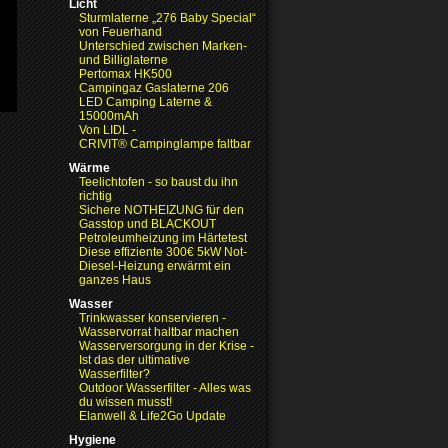
Licht
Sturmlaterne „276 Baby Special“
von Feuerhand
Unterschied zwischen Marken-
und Billiglaterne
Pertomax HK500
Campingaz Gaslaterne 206
LED Camping Laterne &
15000mAh
Von LIDL -
CRIVIT® Campinglampe faltbar
Wärme
Teelichtofen - so baust du ihn
richtig
Sichere NOTHEIZUNG für den
Gasstop und BLACKOUT
Petroleumheizung im Härtetest
Diese effiziente 300€ 5kW Not-
Diesel-Heizung erwärmt ein
ganzes Haus
Wasser
Trinkwasser konservieren -
Wasservorrat haltbar machen
Wasserversorgung in der Krise
-
Ist das der ultimative
Wasserfilter?
Outdoor Wasserfilter - Alles was
du wissen musst!
Elanwell & Life2Go Update
Hygiene