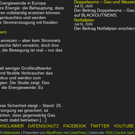
Doppelwums – Gas und Wassersp
 Energiewende in Europa
Juli 31, 2026
re Energie: die Behauptung, dass
Der Beitrag Doppelwums – Gas u
en vollständig ersetzen können.
auf BLACKOUTNEWS.
, geräuschlos und werden
Notfallplan
e Stromerzeugung mit fossilen
Juli 31, 2026
Der Beitrag Notfallplan ersch
uern
 anreizen – aber kein Stromnetz
utsche fährt vorwärts, doch ihre
, die Bewegung ist real – nur das
att weniger Großkraftwerke
nd flexible Verbraucher das
Fokus und werden zum
ien. Die Studie zeigt: Das
ür die Energiewende: Es
se Sicherheit steigt – Stand: 25.
orgung sei gesichert, ist
tlichen, dass gegenwärtig Gas
netz stabil betrieben […]
DISCLAIMER
DATENSCHUTZ
FACEBOOK
TWITTER
YOUTUBE
26
Webmaster
|
Präsentiert von
WordPress
mit
ComicPress
|
Subscribe:
RSS
|
Zurück nach