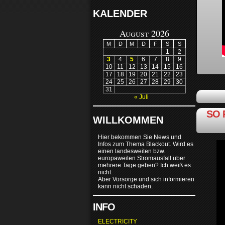
KALENDER
August 2026
M
D
M
D
F
S
S
1
2
3
4
5
6
7
8
9
10
11
12
13
14
15
16
17
18
19
20
21
22
23
24
25
26
27
28
29
30
31
« Juli
SO 
WILLKOMMEN
Hier bekommen Sie News und
Infos zum Thema Blackout. Wird es
einen landesweiten bzw.
europaweiten Stromausfall über
mehrere Tage geben? Ich weiß es
nicht.
Aber Vorsorge und sich informieren
kann nicht schaden.
INFO
ELECTRICITY