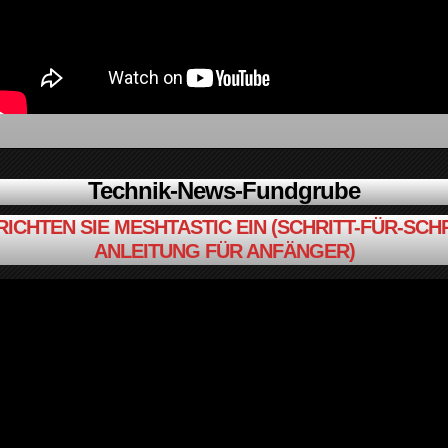
Technik-News-Fundgrube
RICHTEN SIE MESHTASTIC EIN (SCHRITT-FÜR-SCHR
ANLEITUNG FÜR ANFÄNGER)