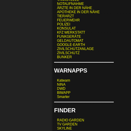
NOTAUFNAHME
ÄRZTE IN DER NÄHE
APOTHEKE IN DER NÄHE
TIERARZT
FEUERWEHR
POLIZEI
KONSULAT
KFZ WERKSTATT
FUNKGERÄTE
GELDAUTOMAT
GOOGLE-EARTH
ZIVILSCHUTZANLAGE
ZIVILSCHUTZ
BUNKER
WARNAPPS
Katwarn
NINA
DWD
BIWAPP
Smarter
FINDER
RADIO GARDEN
TV GARDEN
SKYLINE