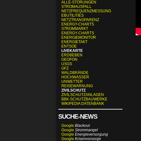
ALLE-STÖRUNGEN
STROMAUSFALL
NETZFREQUENZMESSUNG
EBUTILITIES
NETZTRANSPARENZ
ENERGY-CHARTS
STROMMARKT
ENERGY-CHARTS
ENERGIEMONITOR
ENERGIETAKT
ENTSOE
LIVEKARTE
ERDBEBEN
GEOFON
USGS
GFZ
WALDBRÄNDE
HOCHWASSER
UNWETTER
REISEWARNUNG
ZIVILSCHUTZ
ZIVILSCHUTZANLAGEN
BBK-SCHUTZBAUWERKE
WIKIPEDIA DATENBANK
SUCHE-NEWS
Google
Blackout
Google
Strommangel
Google
Energieversorgung
Google
Krisenvorsorge