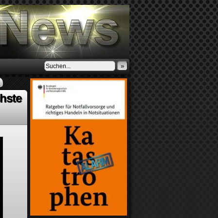
»
chste