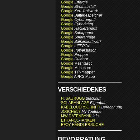
Google
Energie
Google
Stromausfall
Google
Kernkraftwerk
Google
Batteriespeicher
Google
Cyberangriff
Google
Cyberkrieg
Google
Hackerangriff
Google
Solarpanel
Google
Solaranlage
Google
Balkonkraftwerk
Google
LIFEPO4
Google
Powerstation
Google
Prepper
Google
Outdoor
Google
Meshtastic
Google
Meshcore
Google
TTNmapper
Google
APRS Mapp
VERSCHIEDENES
H. SAURUGG
Blackout
SOLARANLAGE
Eigenbau
KABELQUERSCHNITT
Berechnung
JOSCHE58
My Youtube
MW-DATENBANK
Info
ETHANOL-TANKEN
EFOY-HÄNDLERSUCHE
BEVORRATUNG