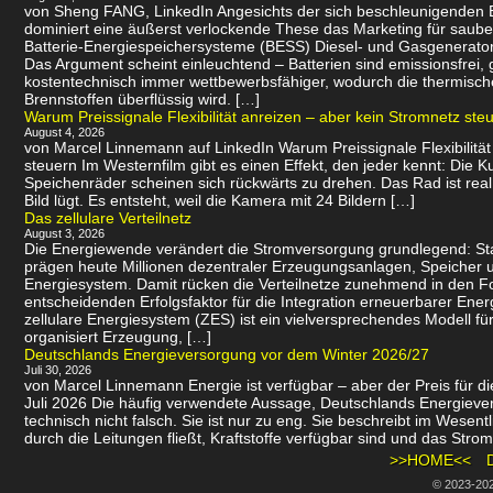
von Sheng FANG, LinkedIn Angesichts der sich beschleunigenden
dominiert eine äußerst verlockende These das Marketing für saube
Batterie-Energiespeichersysteme (BESS) Diesel- und Gasgenerator
Das Argument scheint einleuchtend – Batterien sind emissionsfrei
kostentechnisch immer wettbewerbsfähiger, wodurch die thermisch
Brennstoffen überflüssig wird. […]
Warum Preissignale Flexibilität anreizen – aber kein Stromnetz ste
August 4, 2026
von Marcel Linnemann auf LinkedIn Warum Preissignale Flexibilität
steuern Im Westernfilm gibt es einen Effekt, den jeder kennt: Die K
Speichenräder scheinen sich rückwärts zu drehen. Das Rad ist real
Bild lügt. Es entsteht, weil die Kamera mit 24 Bildern […]
Das zellulare Verteilnetz
August 3, 2026
Die Energiewende verändert die Stromversorgung grundlegend: St
prägen heute Millionen dezentraler Erzeugungsanlagen, Speicher u
Energiesystem. Damit rücken die Verteilnetze zunehmend in den 
entscheidenden Erfolgsfaktor für die Integration erneuerbarer Energ
zellulare Energiesystem (ZES) ist ein vielversprechendes Modell f
organisiert Erzeugung, […]
Deutschlands Energieversorgung vor dem Winter 2026/27
Juli 30, 2026
von Marcel Linnemann Energie ist verfügbar – aber der Preis für die
Juli 2026 Die häufig verwendete Aussage, Deutschlands Energievers
technisch nicht falsch. Sie ist nur zu eng. Sie beschreibt im Wesen
durch die Leitungen fließt, Kraftstoffe verfügbar sind und das Strom
>>HOME<<
© 2023-20