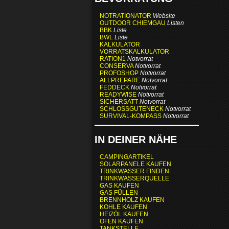
NOTRATIONATOR
Website
OUTDOOR CHIEMGAU
Listen
BBK
Liste
BWL
Liste
KALKULATOR
VORRATSKALKULATOR
RATION1
Notvorrat
CONSERVA
Notvorrat
PROFOSHOP
Notvorrat
ALLPREPARE
Notvorrat
FEDDECK
Notvorrat
READYWISE
Notvorrat
SICHERSATT
Notvorrat
SCHLOSSGUTENECK
Notvorrat
SURVIVAL-KOMPASS
Notvorrat
IN DEINER NÄHE
CAMPINGARTIKEL
SOLARPANELE KAUFEN
TRINKWASSER FINDEN
TRINKWASSERQUELLE
GAS KAUFEN
GAS FÜLLEN
BRENNHOLZ KAUFEN
KOHLE KAUFEN
HEIZÖL KAUFEN
OFEN KAUFEN
TANKSTELLE