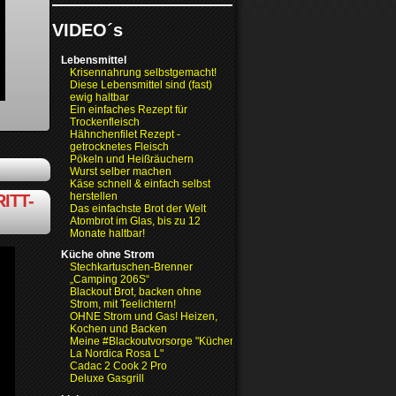
VIDEO´s
Lebensmittel
Krisennahrung selbstgemacht!
Diese Lebensmittel sind (fast)
ewig haltbar
Ein einfaches Rezept für
Trockenfleisch
Hähnchenfilet Rezept -
getrocknetes Fleisch
Pökeln und Heißräuchern
Wurst selber machen
Käse schnell & einfach selbst
herstellen
ITT-
Das einfachste Brot der Welt
Atombrot im Glas, bis zu 12
Monate haltbar!
Küche ohne Strom
Stechkartuschen-Brenner
„Camping 206S“
Blackout Brot, backen ohne
Strom, mit Teelichtern!
OHNE Strom und Gas! Heizen,
Kochen und Backen
Meine #Blackoutvorsorge "Küchenofen
La Nordica Rosa L"
Cadac 2 Cook 2 Pro
Deluxe Gasgrill