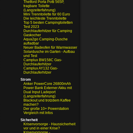
Thetford Porta Potti 565P,
tragbare Toilette
(Langzeiterfahrung)
Mini Trenntoilette für 60 Euro
Die leichteste Trenntoilette
Top 5 besten Campingtoiletten
Test 2023
Durchlauferhitzer für Camping
Gaskocher
Aqua2go Camping-Dusche
aufladbar
Neuer Badeofen für Warmwasser
Solardusche im Garten - Aufbau
und Test
Camplux BW158C Gas-
Durchlauferhitzer
Camplux AY132 Gas-
Durchlauferhitzer
Strom
Anker PowerCore 26800mAh
Power Bank Externer Akku mit
Dual Input Ladeport
(Langzeiterfahrung)
Blackout und trotzdem Kaffee
machen?
Der große 10+ Powerstation
Vergleich mit Infos
Sicherheit
Krisenvorsorge - Haussicherheit
vor und in einer Krise?
Krisenvorsorge -