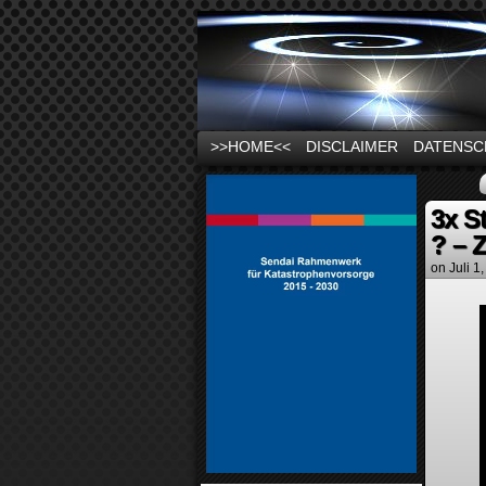
News und Infos zu
>>HOME<<
DISCLAIMER
DATENSC
3x S
? – 
on
Juli 1