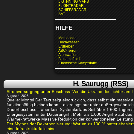
LIGTHNING MAPS
FLIGHTRADAR
SCHIFFSRADAR
SAT
HILFE
Morsecode
Hochwasser
Erdbeben
ABC-Terror
Atomwaffen
Biokampfstoff
Chemische Kampfstoffe
H. Saurugg (RSS)
Stromversorgung unter Beschuss: Wie die Ukraine die Lichter am L
August 4, 2026
Quelle: Montel Der Text zeigt eindrücklich, dass selbst ein massiv
funktionsfähig bleiben kann – allerdings nur unter außergewöhnli
Dauerbeschuss – aber kein Systemkollaps Seit über 1.600 Tagen st
Energiesystem unter Dauerangriff: Mehr als 1.000 Angriffe auf das
Wärmekraftwerke Massive Reduktion der konventionellen Leistung 
Der Mythos der Dekarbonisierung: Warum zu 100 % batteriebasie
eine Infrastrukturfalle sind
August 4, 2026