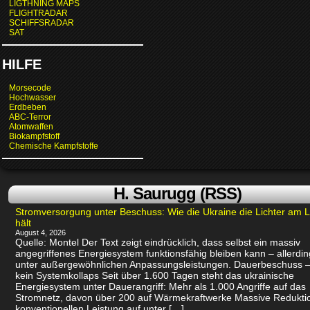
LIGTHNING MAPS
FLIGHTRADAR
SCHIFFSRADAR
SAT
HILFE
Morsecode
Hochwasser
Erdbeben
ABC-Terror
Atomwaffen
Biokampfstoff
Chemische Kampfstoffe
H. Saurugg (RSS)
Stromversorgung unter Beschuss: Wie die Ukraine die Lichter am 
hält
August 4, 2026
Quelle: Montel Der Text zeigt eindrücklich, dass selbst ein massiv
angegriffenes Energiesystem funktionsfähig bleiben kann – allerdin
unter außergewöhnlichen Anpassungsleistungen. Dauerbeschuss –
kein Systemkollaps Seit über 1.600 Tagen steht das ukrainische
Energiesystem unter Dauerangriff: Mehr als 1.000 Angriffe auf das
Stromnetz, davon über 200 auf Wärmekraftwerke Massive Redukti
konventionellen Leistung auf unter […]