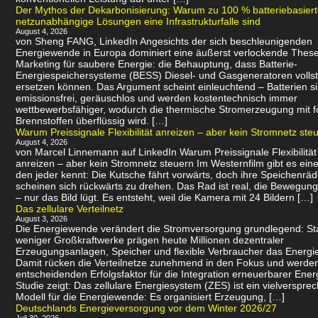
Der Mythos der Dekarbonisierung: Warum zu 100 % batteriebasier
netzunabhängige Lösungen eine Infrastrukturfalle sind
August 4, 2026
von Sheng FANG, LinkedIn Angesichts der sich beschleunigenden
Energiewende in Europa dominiert eine äußerst verlockende Thes
Marketing für saubere Energie: die Behauptung, dass Batterie-
Energiespeichersysteme (BESS) Diesel- und Gasgeneratoren volls
ersetzen können. Das Argument scheint einleuchtend – Batterien s
emissionsfrei, geräuschlos und werden kostentechnisch immer
wettbewerbsfähiger, wodurch die thermische Stromerzeugung mit f
Brennstoffen überflüssig wird. […]
Warum Preissignale Flexibilität anreizen – aber kein Stromnetz ste
August 4, 2026
von Marcel Linnemann auf LinkedIn Warum Preissignale Flexibilität
anreizen – aber kein Stromnetz steuern Im Westernfilm gibt es eine
den jeder kennt: Die Kutsche fährt vorwärts, doch ihre Speichenräd
scheinen sich rückwärts zu drehen. Das Rad ist real, die Bewegung 
– nur das Bild lügt. Es entsteht, weil die Kamera mit 24 Bildern […]
Das zellulare Verteilnetz
August 3, 2026
Die Energiewende verändert die Stromversorgung grundlegend: Sta
weniger Großkraftwerke prägen heute Millionen dezentraler
Erzeugungsanlagen, Speicher und flexible Verbraucher das Energi
Damit rücken die Verteilnetze zunehmend in den Fokus und werde
entscheidenden Erfolgsfaktor für die Integration erneuerbarer Ener
Studie zeigt: Das zellulare Energiesystem (ZES) ist ein vielverspr
Modell für die Energiewende: Es organisiert Erzeugung, […]
Deutschlands Energieversorgung vor dem Winter 2026/27