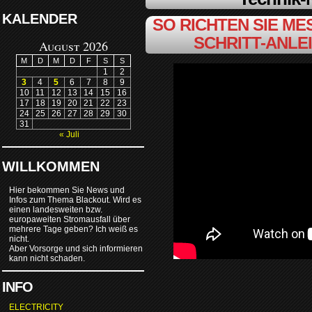
KALENDER
SO RICHTEN SIE MES
SCHRITT-ANLE
August 2026
M
D
M
D
F
S
S
1
2
3
4
5
6
7
8
9
10
11
12
13
14
15
16
17
18
19
20
21
22
23
24
25
26
27
28
29
30
31
« Juli
WILLKOMMEN
Hier bekommen Sie News und
Infos zum Thema Blackout. Wird es
einen landesweiten bzw.
europaweiten Stromausfall über
mehrere Tage geben? Ich weiß es
nicht.
Aber Vorsorge und sich informieren
kann nicht schaden.
INFO
ELECTRICITY