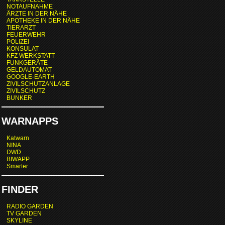
NOTAUFNAHME
ÄRZTE IN DER NÄHE
APOTHEKE IN DER NÄHE
TIERARZT
FEUERWEHR
POLIZEI
KONSULAT
KFZ WERKSTATT
FUNKGERÄTE
GELDAUTOMAT
GOOGLE-EARTH
ZIVILSCHUTZANLAGE
ZIVILSCHUTZ
BUNKER
WARNAPPS
Katwarn
NINA
DWD
BIWAPP
Smarter
FINDER
RADIO GARDEN
TV GARDEN
SKYLINE