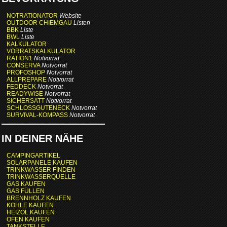
NOTRATIONATOR
Website
OUTDOOR CHIEMGAU
Listen
BBK
Liste
BWL
Liste
KALKULATOR
VORRATSKALKULATOR
RATION1
Notvorrat
CONSERVA
Notvorrat
PROFOSHOP
Notvorrat
ALLPREPARE
Notvorrat
FEDDECK
Notvorrat
READYWISE
Notvorrat
SICHERSATT
Notvorrat
SCHLOSSGUTENECK
Notvorrat
SURVIVAL-KOMPASS
Notvorrat
IN DEINER NÄHE
CAMPINGARTIKEL
SOLARPANELE KAUFEN
TRINKWASSER FINDEN
TRINKWASSERQUELLE
GAS KAUFEN
GAS FÜLLEN
BRENNHOLZ KAUFEN
KOHLE KAUFEN
HEIZÖL KAUFEN
OFEN KAUFEN
TANKSTELLE