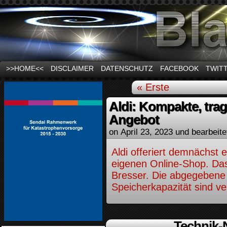
News und Infos zum Thema Stromausfall
>>HOME<<
DISCLAIMER
DATENSCHUTZ
FACEBOOK
TWIT
« Erste
Aldi: Kompakte, tra
Angebot
on
April 23, 2023
und bearbeite
Aldi offeriert demnächst
eigenen Online-Shop. Da
Bresser. Die abgegebene 
Speicherkapazität sind ve
Technik