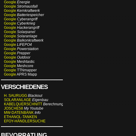
Google
Energie
Google
Stromausfall
Google
Kernkraftwerk
Google
Batteriespeicher
Google
Cyberangriff
Google
Cyberkrieg
Google
Hackerangriff
Google
Solarpanel
Google
Solaranlage
Google
Balkonkraftwerk
Google
LIFEPO4
Google
Powerstation
Google
Prepper
Google
Outdoor
Google
Meshtastic
Google
Meshcore
Google
TTNmapper
Google
APRS Mapp
VERSCHIEDENES
H. SAURUGG
Blackout
SOLARANLAGE
Eigenbau
KABELQUERSCHNITT
Berechnung
JOSCHE58
My Youtube
MW-DATENBANK
Info
ETHANOL-TANKEN
EFOY-HÄNDLERSUCHE
BEVORRATUNG