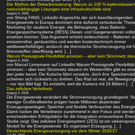
Der Mythos der Dekarbonisierung: Warum zu 100 % batteriebasier
netzunabhängige Lösungen eine Infrastrukturfalle sind
August 4, 2026
von Sheng FANG, LinkedIn Angesichts der sich beschleunigenden
Energiewende in Europa dominiert eine äußerst verlockende Thes
Marketing für saubere Energie: die Behauptung, dass Batterie-
Energiespeichersysteme (BESS) Diesel- und Gasgeneratoren volls
ersetzen können. Das Argument scheint einleuchtend – Batterien s
emissionsfrei, geräuschlos und werden kostentechnisch immer
wettbewerbsfähiger, wodurch die thermische Stromerzeugung mit f
Brennstoffen überflüssig wird. […]
Warum Preissignale Flexibilität anreizen – aber kein Stromnetz ste
August 4, 2026
von Marcel Linnemann auf LinkedIn Warum Preissignale Flexibilität
anreizen – aber kein Stromnetz steuern Im Westernfilm gibt es eine
den jeder kennt: Die Kutsche fährt vorwärts, doch ihre Speichenräd
scheinen sich rückwärts zu drehen. Das Rad ist real, die Bewegung 
– nur das Bild lügt. Es entsteht, weil die Kamera mit 24 Bildern […]
Das zellulare Verteilnetz
August 3, 2026
Die Energiewende verändert die Stromversorgung grundlegend: Sta
weniger Großkraftwerke prägen heute Millionen dezentraler
Erzeugungsanlagen, Speicher und flexible Verbraucher das Energi
Damit rücken die Verteilnetze zunehmend in den Fokus und werde
entscheidenden Erfolgsfaktor für die Integration erneuerbarer Ener
Studie zeigt: Das zellulare Energiesystem (ZES) ist ein vielverspr
Modell für die Energiewende: Es organisiert Erzeugung, […]
Deutschlands Energieversorgung vor dem Winter 2026/27