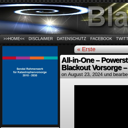
News und Infos zum Thema Stromausfall
>>HOME<<
DISCLAIMER
DATENSCHUTZ
FACEBOOK
TWIT
« Erste
All-in-One – Powerst
Blackout Vorsorge 
on
August 23, 2024
und bearbe