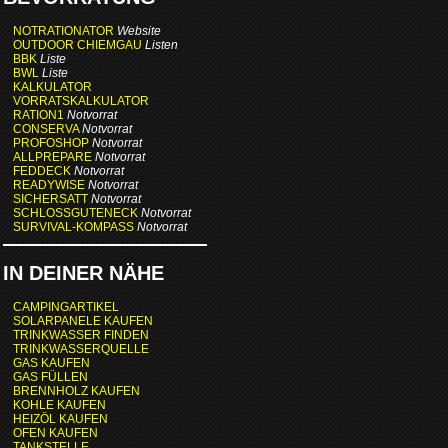
NOTRATIONATOR
Website
OUTDOOR CHIEMGAU
Listen
BBK
Liste
BWL
Liste
KALKULATOR
VORRATSKALKULATOR
RATION1
Notvorrat
CONSERVA
Notvorrat
PROFOSHOP
Notvorrat
ALLPREPARE
Notvorrat
FEDDECK
Notvorrat
READYWISE
Notvorrat
SICHERSATT
Notvorrat
SCHLOSSGUTENECK
Notvorrat
SURVIVAL-KOMPASS
Notvorrat
IN DEINER NÄHE
CAMPINGARTIKEL
SOLARPANELE KAUFEN
TRINKWASSER FINDEN
TRINKWASSERQUELLE
GAS KAUFEN
GAS FÜLLEN
BRENNHOLZ KAUFEN
KOHLE KAUFEN
HEIZÖL KAUFEN
OFEN KAUFEN
TANKSTELLE