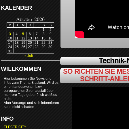
KALENDER
August 2026
M
D
M
D
F
S
S
1
2
3
4
5
6
7
8
9
10
11
12
13
14
15
16
17
18
19
20
21
22
23
24
25
26
27
28
29
30
31
« Juli
Technik
WILLKOMMEN
SO RICHTEN SIE MES
SCHRITT-ANLE
Hier bekommen Sie News und
Infos zum Thema Blackout. Wird es
einen landesweiten bzw.
europaweiten Stromausfall über
mehrere Tage geben? Ich weiß es
nicht.
Aber Vorsorge und sich informieren
kann nicht schaden.
INFO
ELECTRICITY