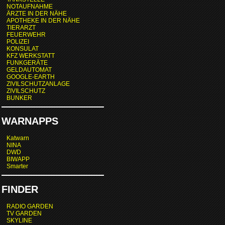
NOTAUFNAHME
ÄRZTE IN DER NÄHE
APOTHEKE IN DER NÄHE
TIERARZT
FEUERWEHR
POLIZEI
KONSULAT
KFZ WERKSTATT
FUNKGERÄTE
GELDAUTOMAT
GOOGLE-EARTH
ZIVILSCHUTZANLAGE
ZIVILSCHUTZ
BUNKER
WARNAPPS
Katwarn
NINA
DWD
BIWAPP
Smarter
FINDER
RADIO GARDEN
TV GARDEN
SKYLINE