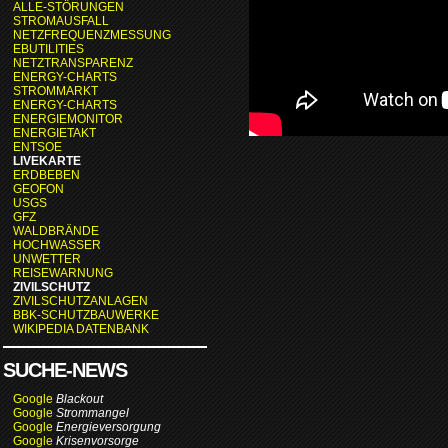
ALLE-STÖRUNGEN
STROMAUSFALL
NETZFREQUENZMESSUNG
EBUTILITIES
NETZTRANSPARENZ
ENERGY-CHARTS
STROMMARKT
ENERGY-CHARTS
ENERGIEMONITOR
ENERGIETAKT
ENTSOE
LIVEKARTE
ERDBEBEN
GEOFON
USGS
GFZ
WALDBRÄNDE
HOCHWASSER
UNWETTER
REISEWARNUNG
ZIVILSCHUTZ
ZIVILSCHUTZANLAGEN
BBK-SCHUTZBAUWERKE
WIKIPEDIA DATENBANK
SUCHE-NEWS
Google
Blackout
Google
Strommangel
Google
Energieversorgung
Google
Krisenvorsorge