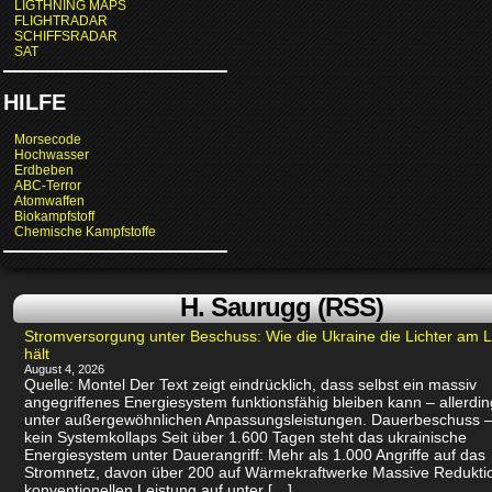
LIGTHNING MAPS
FLIGHTRADAR
SCHIFFSRADAR
SAT
HILFE
Morsecode
Hochwasser
Erdbeben
ABC-Terror
Atomwaffen
Biokampfstoff
Chemische Kampfstoffe
H. Saurugg (RSS)
Stromversorgung unter Beschuss: Wie die Ukraine die Lichter am 
hält
August 4, 2026
Quelle: Montel Der Text zeigt eindrücklich, dass selbst ein massiv
angegriffenes Energiesystem funktionsfähig bleiben kann – allerdin
unter außergewöhnlichen Anpassungsleistungen. Dauerbeschuss –
kein Systemkollaps Seit über 1.600 Tagen steht das ukrainische
Energiesystem unter Dauerangriff: Mehr als 1.000 Angriffe auf das
Stromnetz, davon über 200 auf Wärmekraftwerke Massive Redukti
konventionellen Leistung auf unter […]