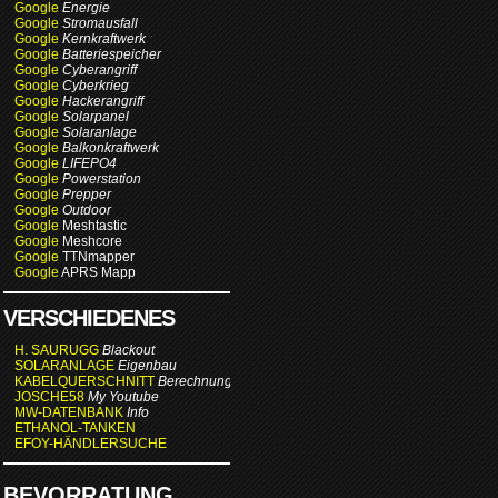
Google
Energie
Google
Stromausfall
Google
Kernkraftwerk
Google
Batteriespeicher
Google
Cyberangriff
Google
Cyberkrieg
Google
Hackerangriff
Google
Solarpanel
Google
Solaranlage
Google
Balkonkraftwerk
Google
LIFEPO4
Google
Powerstation
Google
Prepper
Google
Outdoor
Google
Meshtastic
Google
Meshcore
Google
TTNmapper
Google
APRS Mapp
VERSCHIEDENES
H. SAURUGG
Blackout
SOLARANLAGE
Eigenbau
KABELQUERSCHNITT
Berechnung
JOSCHE58
My Youtube
MW-DATENBANK
Info
ETHANOL-TANKEN
EFOY-HÄNDLERSUCHE
BEVORRATUNG