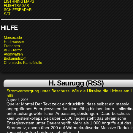
LIGTHNING MAPS
FLIGHTRADAR
SCHIFFSRADAR
SAT
HILFE
Morsecode
Hochwasser
Erdbeben
ABC-Terror
Atomwaffen
Biokampfstoff
Chemische Kampfstoffe
H. Saurugg (RSS)
Stromversorgung unter Beschuss: Wie die Ukraine die Lichter am 
hält
August 4, 2026
Quelle: Montel Der Text zeigt eindrücklich, dass selbst ein massiv
angegriffenes Energiesystem funktionsfähig bleiben kann – allerdin
unter außergewöhnlichen Anpassungsleistungen. Dauerbeschuss –
kein Systemkollaps Seit über 1.600 Tagen steht das ukrainische
Energiesystem unter Dauerangriff: Mehr als 1.000 Angriffe auf das
Stromnetz, davon über 200 auf Wärmekraftwerke Massive Redukti
konventionellen Leistung auf unter […]