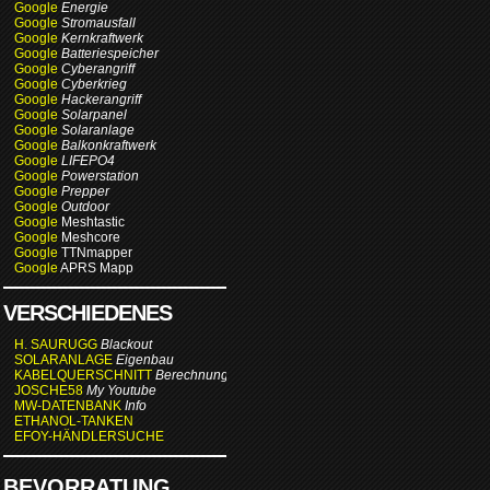
Google
Energie
Google
Stromausfall
Google
Kernkraftwerk
Google
Batteriespeicher
Google
Cyberangriff
Google
Cyberkrieg
Google
Hackerangriff
Google
Solarpanel
Google
Solaranlage
Google
Balkonkraftwerk
Google
LIFEPO4
Google
Powerstation
Google
Prepper
Google
Outdoor
Google
Meshtastic
Google
Meshcore
Google
TTNmapper
Google
APRS Mapp
VERSCHIEDENES
H. SAURUGG
Blackout
SOLARANLAGE
Eigenbau
KABELQUERSCHNITT
Berechnung
JOSCHE58
My Youtube
MW-DATENBANK
Info
ETHANOL-TANKEN
EFOY-HÄNDLERSUCHE
BEVORRATUNG