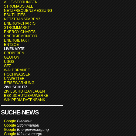
ALLE-STÖRUNGEN
STROMAUSFALL
NETZFREQUENZMESSUNG
EBUTILITIES
NETZTRANSPARENZ
ENERGY-CHARTS
STROMMARKT
ENERGY-CHARTS
ENERGIEMONITOR
ENERGIETAKT
ENTSOE
LIVEKARTE
ERDBEBEN
GEOFON
USGS
GFZ
WALDBRÄNDE
HOCHWASSER
UNWETTER
REISEWARNUNG
ZIVILSCHUTZ
ZIVILSCHUTZANLAGEN
BBK-SCHUTZBAUWERKE
WIKIPEDIA DATENBANK
SUCHE-NEWS
Google
Blackout
Google
Strommangel
Google
Energieversorgung
Google
Krisenvorsorge