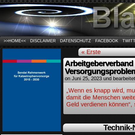
News und Infos zum Thema Stromausfall
>>HOME<<
DISCLAIMER
DATENSCHUTZ
FACEBOOK
TWIT
« Erste
Arbeitgeberverband 
Versorgungsproble
on
Juni 25, 2023
und bearbeite
„Wenn es knapp wird, mus
damit die Menschen weite
Geld verdienen können“, 
Technik