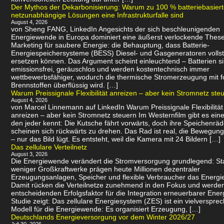
Der Mythos der Dekarbonisierung: Warum zu 100 % batteriebasier
netzunabhängige Lösungen eine Infrastrukturfalle sind
August 4, 2026
von Sheng FANG, LinkedIn Angesichts der sich beschleunigenden
Energiewende in Europa dominiert eine äußerst verlockende Thes
Marketing für saubere Energie: die Behauptung, dass Batterie-
Energiespeichersysteme (BESS) Diesel- und Gasgeneratoren volls
ersetzen können. Das Argument scheint einleuchtend – Batterien s
emissionsfrei, geräuschlos und werden kostentechnisch immer
wettbewerbsfähiger, wodurch die thermische Stromerzeugung mit f
Brennstoffen überflüssig wird. […]
Warum Preissignale Flexibilität anreizen – aber kein Stromnetz ste
August 4, 2026
von Marcel Linnemann auf LinkedIn Warum Preissignale Flexibilität
anreizen – aber kein Stromnetz steuern Im Westernfilm gibt es eine
den jeder kennt: Die Kutsche fährt vorwärts, doch ihre Speichenräd
scheinen sich rückwärts zu drehen. Das Rad ist real, die Bewegung 
– nur das Bild lügt. Es entsteht, weil die Kamera mit 24 Bildern […]
Das zellulare Verteilnetz
August 3, 2026
Die Energiewende verändert die Stromversorgung grundlegend: Sta
weniger Großkraftwerke prägen heute Millionen dezentraler
Erzeugungsanlagen, Speicher und flexible Verbraucher das Energi
Damit rücken die Verteilnetze zunehmend in den Fokus und werde
entscheidenden Erfolgsfaktor für die Integration erneuerbarer Ener
Studie zeigt: Das zellulare Energiesystem (ZES) ist ein vielverspr
Modell für die Energiewende: Es organisiert Erzeugung, […]
Deutschlands Energieversorgung vor dem Winter 2026/27