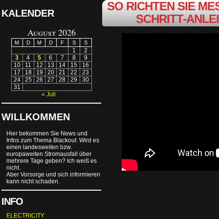
SO RICHTEN SIE MES
KALENDER
SCHRITT-ANLE
August 2026
M
D
M
D
F
S
S
1
2
3
4
5
6
7
8
9
10
11
12
13
14
15
16
17
18
19
20
21
22
23
24
25
26
27
28
29
30
31
« Juli
WILLKOMMEN
Hier bekommen Sie News und
Infos zum Thema Blackout. Wird es
einen landesweiten bzw.
europaweiten Stromausfall über
mehrere Tage geben? Ich weiß es
nicht.
Aber Vorsorge und sich informieren
kann nicht schaden.
INFO
ELECTRICITY