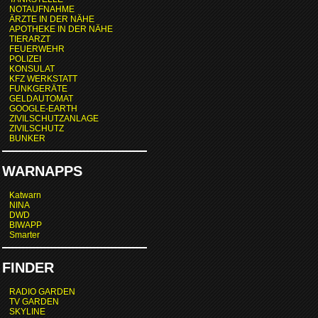
NOTAUFNAHME
ÄRZTE IN DER NÄHE
APOTHEKE IN DER NÄHE
TIERARZT
FEUERWEHR
POLIZEI
KONSULAT
KFZ WERKSTATT
FUNKGERÄTE
GELDAUTOMAT
GOOGLE-EARTH
ZIVILSCHUTZANLAGE
ZIVILSCHUTZ
BUNKER
WARNAPPS
Katwarn
NINA
DWD
BIWAPP
Smarter
FINDER
RADIO GARDEN
TV GARDEN
SKYLINE