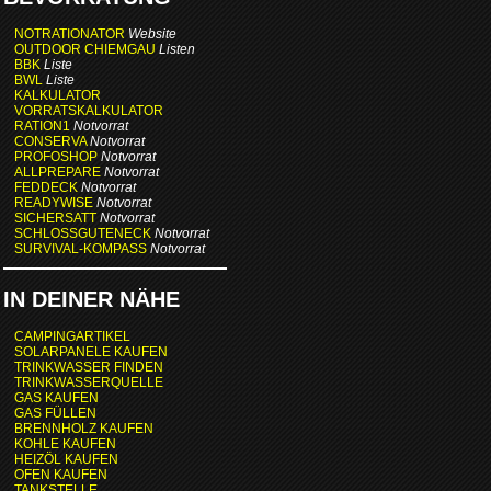
NOTRATIONATOR
Website
OUTDOOR CHIEMGAU
Listen
BBK
Liste
BWL
Liste
KALKULATOR
VORRATSKALKULATOR
RATION1
Notvorrat
CONSERVA
Notvorrat
PROFOSHOP
Notvorrat
ALLPREPARE
Notvorrat
FEDDECK
Notvorrat
READYWISE
Notvorrat
SICHERSATT
Notvorrat
SCHLOSSGUTENECK
Notvorrat
SURVIVAL-KOMPASS
Notvorrat
IN DEINER NÄHE
CAMPINGARTIKEL
SOLARPANELE KAUFEN
TRINKWASSER FINDEN
TRINKWASSERQUELLE
GAS KAUFEN
GAS FÜLLEN
BRENNHOLZ KAUFEN
KOHLE KAUFEN
HEIZÖL KAUFEN
OFEN KAUFEN
TANKSTELLE