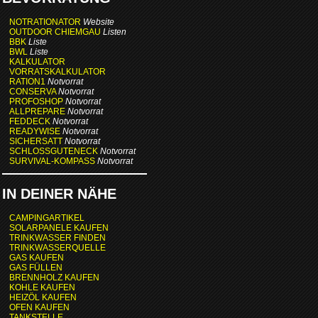
NOTRATIONATOR
Website
OUTDOOR CHIEMGAU
Listen
BBK
Liste
BWL
Liste
KALKULATOR
VORRATSKALKULATOR
RATION1
Notvorrat
CONSERVA
Notvorrat
PROFOSHOP
Notvorrat
ALLPREPARE
Notvorrat
FEDDECK
Notvorrat
READYWISE
Notvorrat
SICHERSATT
Notvorrat
SCHLOSSGUTENECK
Notvorrat
SURVIVAL-KOMPASS
Notvorrat
IN DEINER NÄHE
CAMPINGARTIKEL
SOLARPANELE KAUFEN
TRINKWASSER FINDEN
TRINKWASSERQUELLE
GAS KAUFEN
GAS FÜLLEN
BRENNHOLZ KAUFEN
KOHLE KAUFEN
HEIZÖL KAUFEN
OFEN KAUFEN
TANKSTELLE