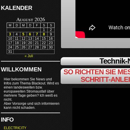
KALENDER
August 2026
M
D
M
D
F
S
S
1
2
3
4
5
6
7
8
9
10
11
12
13
14
15
16
17
18
19
20
21
22
23
24
25
26
27
28
29
30
31
« Juli
Technik
WILLKOMMEN
SO RICHTEN SIE MES
SCHRITT-ANLE
Hier bekommen Sie News und
Infos zum Thema Blackout. Wird es
einen landesweiten bzw.
europaweiten Stromausfall über
mehrere Tage geben? Ich weiß es
nicht.
Aber Vorsorge und sich informieren
kann nicht schaden.
INFO
ELECTRICITY