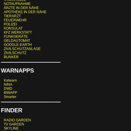
NOTAUFNAHME
ÄRZTE IN DER NÄHE
APOTHEKE IN DER NÄHE
TIERARZT
FEUERWEHR
POLIZEI
KONSULAT
KFZ WERKSTATT
FUNKGERÄTE
GELDAUTOMAT
GOOGLE-EARTH
ZIVILSCHUTZANLAGE
ZIVILSCHUTZ
BUNKER
WARNAPPS
Katwarn
NINA
DWD
BIWAPP
Smarter
FINDER
RADIO GARDEN
TV GARDEN
SKYLINE