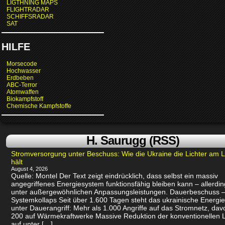
LIGTHNING MAPS
FLIGHTRADAR
SCHIFFSRADAR
SAT
HILFE
Morsecode
Hochwasser
Erdbeben
ABC-Terror
Atomwaffen
Biokampfstoff
Chemische Kampfstoffe
H. Saurugg (RSS)
Stromversorgung unter Beschuss: Wie die Ukraine die Lichter am 
hält
August 4, 2026
Quelle: Montel Der Text zeigt eindrücklich, dass selbst ein massiv
angegriffenes Energiesystem funktionsfähig bleiben kann – allerdin
unter außergewöhnlichen Anpassungsleistungen. Dauerbeschuss –
Systemkollaps Seit über 1.600 Tagen steht das ukrainische Energi
unter Dauerangriff: Mehr als 1.000 Angriffe auf das Stromnetz, dav
200 auf Wärmekraftwerke Massive Reduktion der konventionellen 
auf unter […]