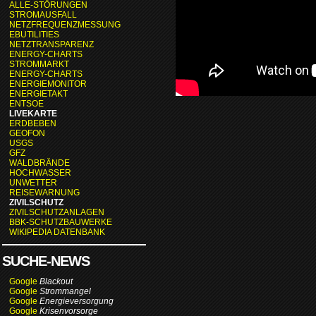
ALLE-STÖRUNGEN
STROMAUSFALL
NETZFREQUENZMESSUNG
EBUTILITIES
NETZTRANSPARENZ
ENERGY-CHARTS
STROMMARKT
ENERGY-CHARTS
ENERGIEMONITOR
ENERGIETAKT
ENTSOE
LIVEKARTE
ERDBEBEN
GEOFON
USGS
GFZ
WALDBRÄNDE
HOCHWASSER
UNWETTER
REISEWARNUNG
ZIVILSCHUTZ
ZIVILSCHUTZANLAGEN
BBK-SCHUTZBAUWERKE
WIKIPEDIA DATENBANK
SUCHE-NEWS
Google
Blackout
Google
Strommangel
Google
Energieversorgung
Google
Krisenvorsorge