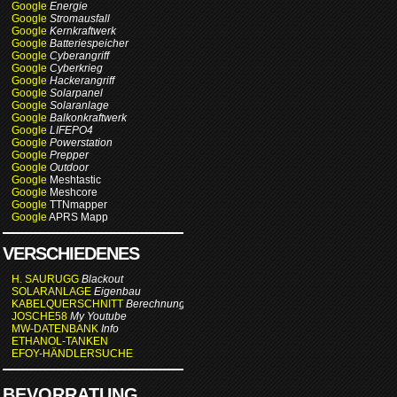
Google
Energie
Google
Stromausfall
Google
Kernkraftwerk
Google
Batteriespeicher
Google
Cyberangriff
Google
Cyberkrieg
Google
Hackerangriff
Google
Solarpanel
Google
Solaranlage
Google
Balkonkraftwerk
Google
LIFEPO4
Google
Powerstation
Google
Prepper
Google
Outdoor
Google
Meshtastic
Google
Meshcore
Google
TTNmapper
Google
APRS Mapp
VERSCHIEDENES
H. SAURUGG
Blackout
SOLARANLAGE
Eigenbau
KABELQUERSCHNITT
Berechnung
JOSCHE58
My Youtube
MW-DATENBANK
Info
ETHANOL-TANKEN
EFOY-HÄNDLERSUCHE
BEVORRATUNG