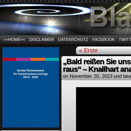
News und Infos zum Thema Stromausfall
>>HOME<<
DISCLAIMER
DATENSCHUTZ
FACEBOOK
TWIT
« Erste
„Bald reißen Sie un
raus“ – Knallhart ana
on
November 20, 2023
und bea