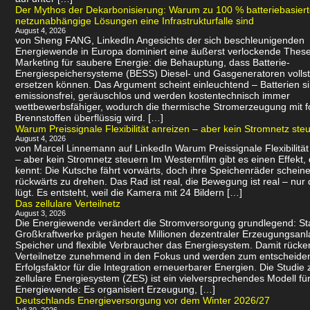
Der Mythos der Dekarbonisierung: Warum zu 100 % batteriebasier
netzunabhängige Lösungen eine Infrastrukturfalle sind
August 4, 2026
von Sheng FANG, LinkedIn Angesichts der sich beschleunigenden
Energiewende in Europa dominiert eine äußerst verlockende Thes
Marketing für saubere Energie: die Behauptung, dass Batterie-
Energiespeichersysteme (BESS) Diesel- und Gasgeneratoren volls
ersetzen können. Das Argument scheint einleuchtend – Batterien s
emissionsfrei, geräuschlos und werden kostentechnisch immer
wettbewerbsfähiger, wodurch die thermische Stromerzeugung mit f
Brennstoffen überflüssig wird. […]
Warum Preissignale Flexibilität anreizen – aber kein Stromnetz ste
August 4, 2026
von Marcel Linnemann auf LinkedIn Warum Preissignale Flexibilität
– aber kein Stromnetz steuern Im Westernfilm gibt es einen Effekt,
kennt: Die Kutsche fährt vorwärts, doch ihre Speichenräder scheine
rückwärts zu drehen. Das Rad ist real, die Bewegung ist real – nur 
lügt. Es entsteht, weil die Kamera mit 24 Bildern […]
Das zellulare Verteilnetz
August 3, 2026
Die Energiewende verändert die Stromversorgung grundlegend: Sta
Großkraftwerke prägen heute Millionen dezentraler Erzeugungsanl
Speicher und flexible Verbraucher das Energiesystem. Damit rücke
Verteilnetze zunehmend in den Fokus und werden zum entscheid
Erfolgsfaktor für die Integration erneuerbarer Energien. Die Studie 
zellulare Energiesystem (ZES) ist ein vielversprechendes Modell für
Energiewende: Es organisiert Erzeugung, […]
Deutschlands Energieversorgung vor dem Winter 2026/27