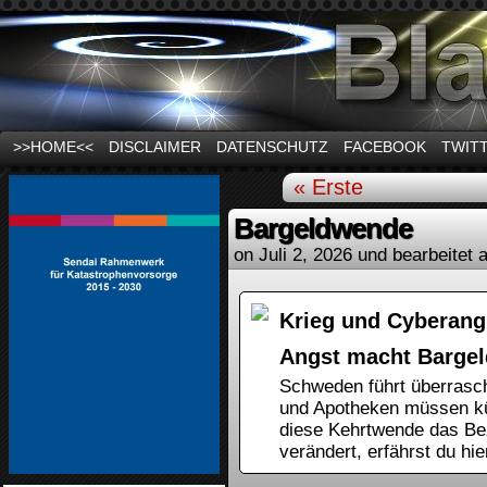
News und Infos zum Thema Stromausfall
>>HOME<<
DISCLAIMER
DATENSCHUTZ
FACEBOOK
TWIT
« Erste
Bargeldwende
on
Juli 2, 2026
und bearbeitet a
Krieg und Cyberang
Angst macht Bargel
Schweden führt überrasch
und Apotheken müssen kün
diese Kehrtwende das Bez
verändert, erfährst du hie