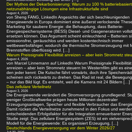
Der Mythos der Dekarbonisierung: Warum zu 100 % batteriebasier
netzunabhängige Lösungen eine Infrastrukturfalle sind
August 4, 2026
von Sheng FANG, LinkedIn Angesichts der sich beschleunigenden
Energiewende in Europa dominiert eine äußerst verlockende Thes
Marketing für saubere Energie: die Behauptung, dass Batterie-
Energiespeichersysteme (BESS) Diesel- und Gasgeneratoren volls
ersetzen können. Das Argument scheint einleuchtend – Batterien s
emissionsfrei, geräuschlos und werden kostentechnisch immer
wettbewerbsfähiger, wodurch die thermische Stromerzeugung mit f
Brennstoffen überflüssig wird. […]
Warum Preissignale Flexibilität anreizen – aber kein Stromnetz ste
August 4, 2026
von Marcel Linnemann auf LinkedIn Warum Preissignale Flexibilität
anreizen – aber kein Stromnetz steuern Im Westernfilm gibt es eine
den jeder kennt: Die Kutsche fährt vorwärts, doch ihre Speichenräd
scheinen sich rückwärts zu drehen. Das Rad ist real, die Bewegung 
– nur das Bild lügt. Es entsteht, weil die Kamera mit 24 Bildern […]
Das zellulare Verteilnetz
August 3, 2026
Die Energiewende verändert die Stromversorgung grundlegend: Sta
weniger Großkraftwerke prägen heute Millionen dezentraler
Erzeugungsanlagen, Speicher und flexible Verbraucher das Energi
Damit rücken die Verteilnetze zunehmend in den Fokus und werde
entscheidenden Erfolgsfaktor für die Integration erneuerbarer Ener
Studie zeigt: Das zellulare Energiesystem (ZES) ist ein vielverspr
Modell für die Energiewende: Es organisiert Erzeugung, […]
Deutschlands Energieversorgung vor dem Winter 2026/27