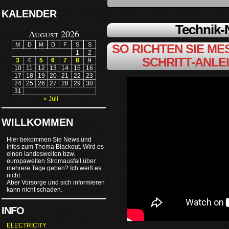
KALENDER
Technik
August 2026
M
D
M
D
F
S
S
SO RICHTEN SIE MES
1
2
SCHRITT-ANLE
3
4
5
6
7
8
9
10
11
12
13
14
15
16
17
18
19
20
21
22
23
24
25
26
27
28
29
30
31
« Juli
WILLKOMMEN
Hier bekommen Sie News und
Infos zum Thema Blackout. Wird es
einen landesweiten bzw.
europaweiten Stromausfall über
mehrere Tage geben? Ich weiß es
nicht.
Aber Vorsorge und sich informieren
kann nicht schaden.
INFO
ELECTRICITY