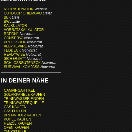
NOTRATIONATOR
Website
OUTDOOR CHIEMGAU
Listen
BBK
Liste
BWL
Liste
KALKULATOR
VORRATSKALKULATOR
RATION1
Notvorrat
CONSERVA
Notvorrat
PROFOSHOP
Notvorrat
ALLPREPARE
Notvorrat
FEDDECK
Notvorrat
READYWISE
Notvorrat
SICHERSATT
Notvorrat
SCHLOSSGUTENECK
Notvorrat
SURVIVAL-KOMPASS
Notvorrat
IN DEINER NÄHE
CAMPINGARTIKEL
SOLARPANELE KAUFEN
TRINKWASSER FINDEN
TRINKWASSERQUELLE
GAS KAUFEN
GAS FÜLLEN
BRENNHOLZ KAUFEN
KOHLE KAUFEN
HEIZÖL KAUFEN
OFEN KAUFEN
TANKSTELLE