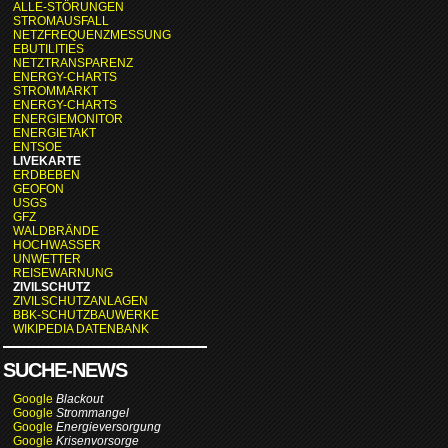
ALLE-STÖRUNGEN
STROMAUSFALL
NETZFREQUENZMESSUNG
EBUTILITIES
NETZTRANSPARENZ
ENERGY-CHARTS
STROMMARKT
ENERGY-CHARTS
ENERGIEMONITOR
ENERGIETAKT
ENTSOE
LIVEKARTE
ERDBEBEN
GEOFON
USGS
GFZ
WALDBRÄNDE
HOCHWASSER
UNWETTER
REISEWARNUNG
ZIVILSCHUTZ
ZIVILSCHUTZANLAGEN
BBK-SCHUTZBAUWERKE
WIKIPEDIA DATENBANK
SUCHE-NEWS
Google
Blackout
Google
Strommangel
Google
Energieversorgung
Google
Krisenvorsorge