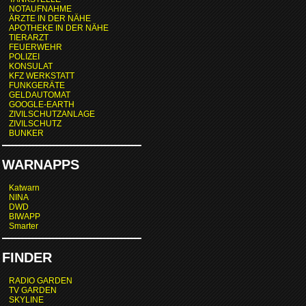
NOTAUFNAHME
ÄRZTE IN DER NÄHE
APOTHEKE IN DER NÄHE
TIERARZT
FEUERWEHR
POLIZEI
KONSULAT
KFZ WERKSTATT
FUNKGERÄTE
GELDAUTOMAT
GOOGLE-EARTH
ZIVILSCHUTZANLAGE
ZIVILSCHUTZ
BUNKER
WARNAPPS
Katwarn
NINA
DWD
BIWAPP
Smarter
FINDER
RADIO GARDEN
TV GARDEN
SKYLINE