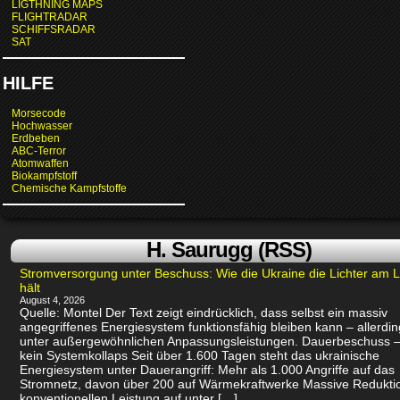
LIGTHNING MAPS
FLIGHTRADAR
SCHIFFSRADAR
SAT
HILFE
Morsecode
Hochwasser
Erdbeben
ABC-Terror
Atomwaffen
Biokampfstoff
Chemische Kampfstoffe
H. Saurugg (RSS)
Stromversorgung unter Beschuss: Wie die Ukraine die Lichter am 
hält
August 4, 2026
Quelle: Montel Der Text zeigt eindrücklich, dass selbst ein massiv
angegriffenes Energiesystem funktionsfähig bleiben kann – allerdin
unter außergewöhnlichen Anpassungsleistungen. Dauerbeschuss –
kein Systemkollaps Seit über 1.600 Tagen steht das ukrainische
Energiesystem unter Dauerangriff: Mehr als 1.000 Angriffe auf das
Stromnetz, davon über 200 auf Wärmekraftwerke Massive Redukti
konventionellen Leistung auf unter […]