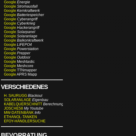
Google
Energie
Google
Stromausfall
Google
Kernkraftwerk
Google
Batteriespeicher
Google
Cyberangriff
Google
Cyberkrieg
Google
Hackerangriff
Google
Solarpanel
Google
Solaranlage
Google
Balkonkraftwerk
Google
LIFEPO4
Google
Powerstation
Google
Prepper
Google
Outdoor
Google
Meshtastic
Google
Meshcore
Google
TTNmapper
Google
APRS Mapp
VERSCHIEDENES
H. SAURUGG
Blackout
SOLARANLAGE
Eigenbau
KABELQUERSCHNITT
Berechnung
JOSCHE58
My Youtube
MW-DATENBANK
Info
ETHANOL-TANKEN
EFOY-HÄNDLERSUCHE
BEVORRATUNG