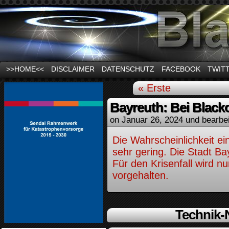
News und Infos zum Thema Stromausfall
>>HOME<<
DISCLAIMER
DATENSCHUTZ
FACEBOOK
TWIT
« Erste
Bayreuth: Bei Black
on
Januar 26, 2024
und bearbe
Die Wahrscheinlichkeit ei
sehr gering. Die Stadt B
Für den Krisenfall wird n
vorgehalten.
Technik