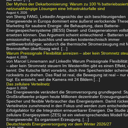
Der Mythos der Dekarbonisierung: Warum zu 100 % batteriebasier
netzunabhängige Lösungen eine Infrastrukturfalle sind
August 4, 2026
von Sheng FANG, LinkedIn Angesichts der sich beschleunigenden
Energiewende in Europa dominiert eine äußerst verlockende Thes
Marketing für saubere Energie: die Behauptung, dass Batterie-
Energiespeichersysteme (BESS) Diesel- und Gasgeneratoren volls
ersetzen können. Das Argument scheint einleuchtend – Batterien s
emissionsfrei, geräuschlos und werden kostentechnisch immer
wettbewerbsfähiger, wodurch die thermische Stromerzeugung mit f
Brennstoffen überflüssig wird. […]
Warum Preissignale Flexibilität anreizen – aber kein Stromnetz ste
August 4, 2026
von Marcel Linnemann auf LinkedIn Warum Preissignale Flexibilität
– aber kein Stromnetz steuern Im Westernfilm gibt es einen Effekt,
kennt: Die Kutsche fährt vorwärts, doch ihre Speichenräder scheine
rückwärts zu drehen. Das Rad ist real, die Bewegung ist real – nur 
lügt. Es entsteht, weil die Kamera mit 24 Bildern […]
Das zellulare Verteilnetz
August 3, 2026
Die Energiewende verändert die Stromversorgung grundlegend: Sta
Großkraftwerke prägen heute Millionen dezentraler Erzeugungsanl
Speicher und flexible Verbraucher das Energiesystem. Damit rücke
Verteilnetze zunehmend in den Fokus und werden zum entscheid
Erfolgsfaktor für die Integration erneuerbarer Energien. Die Studie 
zellulare Energiesystem (ZES) ist ein vielversprechendes Modell für
Energiewende: Es organisiert Erzeugung, […]
Deutschlands Energieversorgung vor dem Winter 2026/27