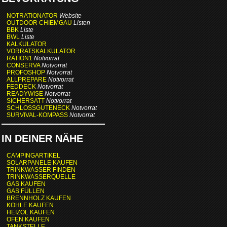
NOTRATIONATOR
Website
OUTDOOR CHIEMGAU
Listen
BBK
Liste
BWL
Liste
KALKULATOR
VORRATSKALKULATOR
RATION1
Notvorrat
CONSERVA
Notvorrat
PROFOSHOP
Notvorrat
ALLPREPARE
Notvorrat
FEDDECK
Notvorrat
READYWISE
Notvorrat
SICHERSATT
Notvorrat
SCHLOSSGUTENECK
Notvorrat
SURVIVAL-KOMPASS
Notvorrat
IN DEINER NÄHE
CAMPINGARTIKEL
SOLARPANELE KAUFEN
TRINKWASSER FINDEN
TRINKWASSERQUELLE
GAS KAUFEN
GAS FÜLLEN
BRENNHOLZ KAUFEN
KOHLE KAUFEN
HEIZÖL KAUFEN
OFEN KAUFEN
TANKSTELLE