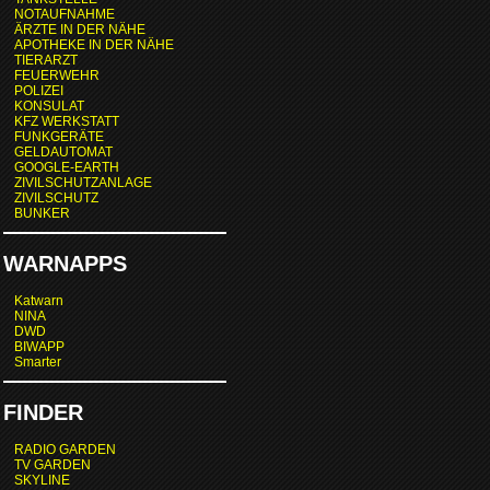
NOTAUFNAHME
ÄRZTE IN DER NÄHE
APOTHEKE IN DER NÄHE
TIERARZT
FEUERWEHR
POLIZEI
KONSULAT
KFZ WERKSTATT
FUNKGERÄTE
GELDAUTOMAT
GOOGLE-EARTH
ZIVILSCHUTZANLAGE
ZIVILSCHUTZ
BUNKER
WARNAPPS
Katwarn
NINA
DWD
BIWAPP
Smarter
FINDER
RADIO GARDEN
TV GARDEN
SKYLINE