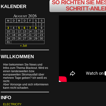
SO RICHTEN SIE MES
KALENDER
SCHRITT-ANLE
August 2026
M
D
M
D
F
S
S
1
2
3
4
5
6
7
8
9
10
11
12
13
14
15
16
17
18
19
20
21
22
23
24
25
26
27
28
29
30
31
« Juli
WILLKOMMEN
Hier bekommen Sie News und
Infos zum Thema Blackout. Wird es
einen landesweiten bzw.
europaweiten Stromausfall über
mehrere Tage geben? Ich weiß es
nicht.
Aber Vorsorge und sich informieren
kann nicht schaden.
INFO
ELECTRICITY