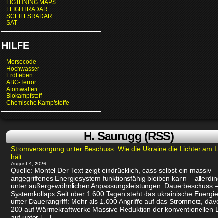
LIGTHNING MAPS
FLIGHTRADAR
SCHIFFSRADAR
SAT
HILFE
Morsecode
Hochwasser
Erdbeben
ABC-Terror
Atomwaffen
Biokampfstoff
Chemische Kampfstoffe
H. Saurugg (RSS)
Stromversorgung unter Beschuss: Wie die Ukraine die Lichter am 
hält
August 4, 2026
Quelle: Montel Der Text zeigt eindrücklich, dass selbst ein massiv
angegriffenes Energiesystem funktionsfähig bleiben kann – allerdin
unter außergewöhnlichen Anpassungsleistungen. Dauerbeschuss –
Systemkollaps Seit über 1.600 Tagen steht das ukrainische Energi
unter Dauerangriff: Mehr als 1.000 Angriffe auf das Stromnetz, dav
200 auf Wärmekraftwerke Massive Reduktion der konventionellen 
auf unter […]