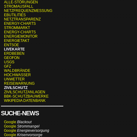
ALLE-STÖRUNGEN
STROMAUSFALL
NETZFREQUENZMESSUNG
EBUTILITIES
NETZTRANSPARENZ
ENERGY-CHARTS
STROMMARKT
ENERGY-CHARTS
ENERGIEMONITOR
ENERGIETAKT
ENTSOE
LIVEKARTE
ERDBEBEN
GEOFON
USGS
GFZ
WALDBRÄNDE
HOCHWASSER
UNWETTER
REISEWARNUNG
ZIVILSCHUTZ
ZIVILSCHUTZANLAGEN
BBK-SCHUTZBAUWERKE
WIKIPEDIA DATENBANK
SUCHE-NEWS
Google
Blackout
Google
Strommangel
Google
Energieversorgung
Google
Krisenvorsorge