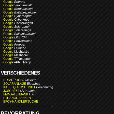
Google
Energie
Google
Stromausfall
Google
Kernkraftwerk
Google
Batteriespeicher
Google
Cyberangriff
Google
Cyberkrieg
Google
Hackerangriff
Google
Solarpanel
Google
Solaranlage
Google
Balkonkraftwerk
Google
LIFEPO4
Google
Powerstation
Google
Prepper
Google
Outdoor
Google
Meshtastic
Google
Meshcore
Google
TTNmapper
Google
APRS Mapp
VERSCHIEDENES
H. SAURUGG
Blackout
SOLARANLAGE
Eigenbau
KABELQUERSCHNITT
Berechnung
JOSCHE58
My Youtube
MW-DATENBANK
Info
ETHANOL-TANKEN
EFOY-HÄNDLERSUCHE
BEVORRATUNG