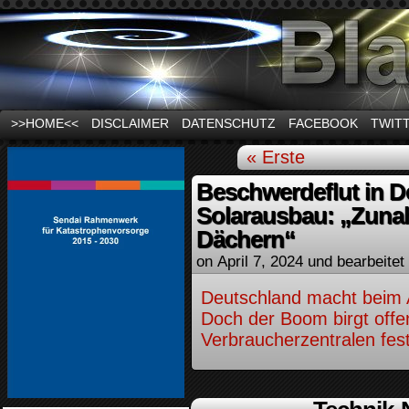
News und Infos zum Thema Stromausfall
>>HOME<<
DISCLAIMER
DATENSCHUTZ
FACEBOOK
TWIT
« Erste
Beschwerdeflut in 
Solarausbau: „Zuna
Dächern“
on
April 7, 2024
und bearbeitet
Deutschland macht beim 
Doch der Boom birgt offe
Verbraucherzentralen fest