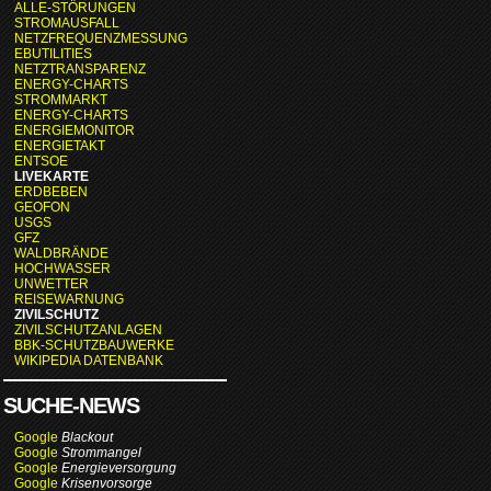
ALLE-STÖRUNGEN
STROMAUSFALL
NETZFREQUENZMESSUNG
EBUTILITIES
NETZTRANSPARENZ
ENERGY-CHARTS
STROMMARKT
ENERGY-CHARTS
ENERGIEMONITOR
ENERGIETAKT
ENTSOE
LIVEKARTE
ERDBEBEN
GEOFON
USGS
GFZ
WALDBRÄNDE
HOCHWASSER
UNWETTER
REISEWARNUNG
ZIVILSCHUTZ
ZIVILSCHUTZANLAGEN
BBK-SCHUTZBAUWERKE
WIKIPEDIA DATENBANK
SUCHE-NEWS
Google
Blackout
Google
Strommangel
Google
Energieversorgung
Google
Krisenvorsorge