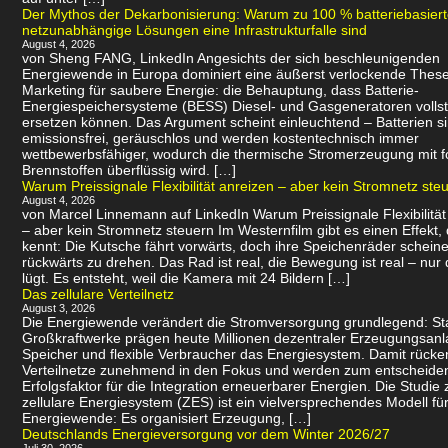
Der Mythos der Dekarbonisierung: Warum zu 100 % batteriebasier
netzunabhängige Lösungen eine Infrastrukturfalle sind
August 4, 2026
von Sheng FANG, LinkedIn Angesichts der sich beschleunigenden
Energiewende in Europa dominiert eine äußerst verlockende Thes
Marketing für saubere Energie: die Behauptung, dass Batterie-
Energiespeichersysteme (BESS) Diesel- und Gasgeneratoren volls
ersetzen können. Das Argument scheint einleuchtend – Batterien s
emissionsfrei, geräuschlos und werden kostentechnisch immer
wettbewerbsfähiger, wodurch die thermische Stromerzeugung mit f
Brennstoffen überflüssig wird. […]
Warum Preissignale Flexibilität anreizen – aber kein Stromnetz ste
August 4, 2026
von Marcel Linnemann auf LinkedIn Warum Preissignale Flexibilität
– aber kein Stromnetz steuern Im Westernfilm gibt es einen Effekt,
kennt: Die Kutsche fährt vorwärts, doch ihre Speichenräder scheine
rückwärts zu drehen. Das Rad ist real, die Bewegung ist real – nur 
lügt. Es entsteht, weil die Kamera mit 24 Bildern […]
Das zellulare Verteilnetz
August 3, 2026
Die Energiewende verändert die Stromversorgung grundlegend: Sta
Großkraftwerke prägen heute Millionen dezentraler Erzeugungsanl
Speicher und flexible Verbraucher das Energiesystem. Damit rücke
Verteilnetze zunehmend in den Fokus und werden zum entscheid
Erfolgsfaktor für die Integration erneuerbarer Energien. Die Studie 
zellulare Energiesystem (ZES) ist ein vielversprechendes Modell für
Energiewende: Es organisiert Erzeugung, […]
Deutschlands Energieversorgung vor dem Winter 2026/27