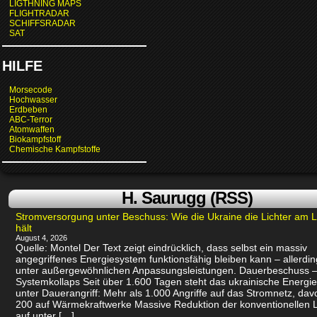
LIGTHNING MAPS
FLIGHTRADAR
SCHIFFSRADAR
SAT
HILFE
Morsecode
Hochwasser
Erdbeben
ABC-Terror
Atomwaffen
Biokampfstoff
Chemische Kampfstoffe
H. Saurugg (RSS)
Stromversorgung unter Beschuss: Wie die Ukraine die Lichter am 
hält
August 4, 2026
Quelle: Montel Der Text zeigt eindrücklich, dass selbst ein massiv
angegriffenes Energiesystem funktionsfähig bleiben kann – allerdin
unter außergewöhnlichen Anpassungsleistungen. Dauerbeschuss –
Systemkollaps Seit über 1.600 Tagen steht das ukrainische Energi
unter Dauerangriff: Mehr als 1.000 Angriffe auf das Stromnetz, dav
200 auf Wärmekraftwerke Massive Reduktion der konventionellen 
auf unter […]