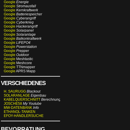
Google
Energie
Google
Stromausfall
Google
Kernkraftwerk
Google
Batteriespeicher
Google
Cyberangriff
Google
Cyberkrieg
Google
Hackerangriff
Google
Solarpanel
Google
Solaranlage
Google
Balkonkraftwerk
Google
LIFEPO4
Google
Powerstation
Google
Prepper
Google
Outdoor
Google
Meshtastic
Google
Meshcore
Google
TTNmapper
Google
APRS Mapp
VERSCHIEDENES
H. SAURUGG
Blackout
SOLARANLAGE
Eigenbau
KABELQUERSCHNITT
Berechnung
JOSCHE58
My Youtube
MW-DATENBANK
Info
ETHANOL-TANKEN
EFOY-HÄNDLERSUCHE
BEVORRATUNG