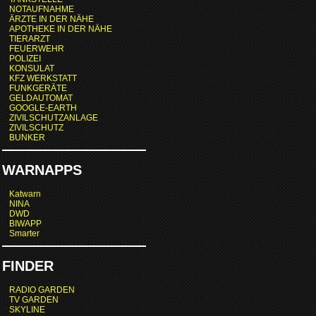
NOTAUFNAHME
ÄRZTE IN DER NÄHE
APOTHEKE IN DER NÄHE
TIERARZT
FEUERWEHR
POLIZEI
KONSULAT
KFZ WERKSTATT
FUNKGERÄTE
GELDAUTOMAT
GOOGLE-EARTH
ZIVILSCHUTZANLAGE
ZIVILSCHUTZ
BUNKER
WARNAPPS
Katwarn
NINA
DWD
BIWAPP
Smarter
FINDER
RADIO GARDEN
TV GARDEN
SKYLINE