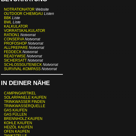
NOTRATIONATOR
Website
OUTDOOR CHIEMGAU
Listen
BBK
Liste
BWL
Liste
KALKULATOR
VORRATSKALKULATOR
RATION1
Notvorrat
CONSERVA
Notvorrat
PROFOSHOP
Notvorrat
ALLPREPARE
Notvorrat
FEDDECK
Notvorrat
READYWISE
Notvorrat
SICHERSATT
Notvorrat
SCHLOSSGUTENECK
Notvorrat
SURVIVAL-KOMPASS
Notvorrat
IN DEINER NÄHE
CAMPINGARTIKEL
SOLARPANELE KAUFEN
TRINKWASSER FINDEN
TRINKWASSERQUELLE
GAS KAUFEN
GAS FÜLLEN
BRENNHOLZ KAUFEN
KOHLE KAUFEN
HEIZÖL KAUFEN
OFEN KAUFEN
TANKSTELLE