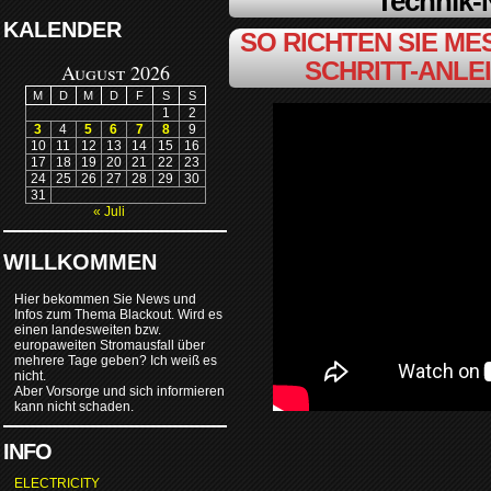
Technik
KALENDER
SO RICHTEN SIE MES
SCHRITT-ANLE
August 2026
M
D
M
D
F
S
S
1
2
3
4
5
6
7
8
9
10
11
12
13
14
15
16
17
18
19
20
21
22
23
24
25
26
27
28
29
30
31
« Juli
WILLKOMMEN
Hier bekommen Sie News und
Infos zum Thema Blackout. Wird es
einen landesweiten bzw.
europaweiten Stromausfall über
mehrere Tage geben? Ich weiß es
nicht.
Aber Vorsorge und sich informieren
kann nicht schaden.
INFO
ELECTRICITY