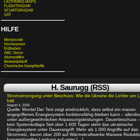
LIGTHNING MAPS
FLIGHTRADAR
SCHIFFSRADAR
SAT
HILFE
Morsecode
Hochwasser
Erdbeben
ABC-Terror
Atomwaffen
Biokampfstoff
Chemische Kampfstoffe
H. Saurugg (RSS)
Stromversorgung unter Beschuss: Wie die Ukraine die Lichter am 
hält
August 4, 2026
Quelle: Montel Der Text zeigt eindrücklich, dass selbst ein massiv
angegriffenes Energiesystem funktionsfähig bleiben kann – allerdin
unter außergewöhnlichen Anpassungsleistungen. Dauerbeschuss –
kein Systemkollaps Seit über 1.600 Tagen steht das ukrainische
Energiesystem unter Dauerangriff: Mehr als 1.000 Angriffe auf das
Stromnetz, davon über 200 auf Wärmekraftwerke Massive Redukti
konventionellen Leistung auf unter […]