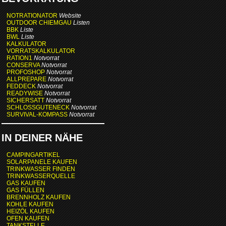
NOTRATIONATOR
Website
OUTDOOR CHIEMGAU
Listen
BBK
Liste
BWL
Liste
KALKULATOR
VORRATSKALKULATOR
RATION1
Notvorrat
CONSERVA
Notvorrat
PROFOSHOP
Notvorrat
ALLPREPARE
Notvorrat
FEDDECK
Notvorrat
READYWISE
Notvorrat
SICHERSATT
Notvorrat
SCHLOSSGUTENECK
Notvorrat
SURVIVAL-KOMPASS
Notvorrat
IN DEINER NÄHE
CAMPINGARTIKEL
SOLARPANELE KAUFEN
TRINKWASSER FINDEN
TRINKWASSERQUELLE
GAS KAUFEN
GAS FÜLLEN
BRENNHOLZ KAUFEN
KOHLE KAUFEN
HEIZÖL KAUFEN
OFEN KAUFEN
TANKSTELLE