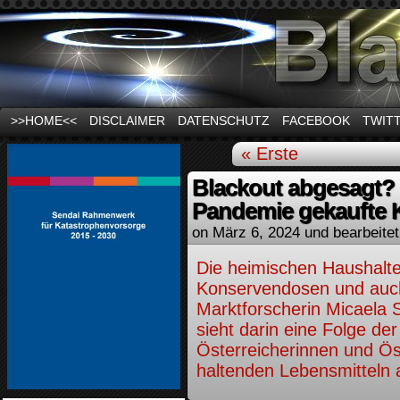
News und Infos zum Thema Stromausfall
>>HOME<<
DISCLAIMER
DATENSCHUTZ
FACEBOOK
TWIT
« Erste
Blackout abgesagt? 
Pandemie gekaufte 
on
März 6, 2024
und bearbeite
Die heimischen Haushalte
Konservendosen und auch
Marktforscherin Micaela 
sieht darin eine Folge de
Österreicherinnen und Öst
haltenden Lebensmitteln 