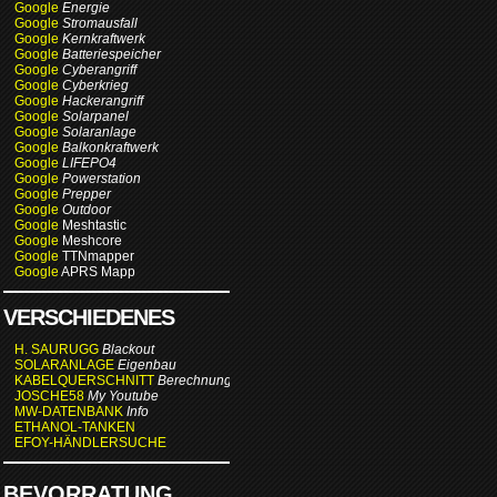
Google
Energie
Google
Stromausfall
Google
Kernkraftwerk
Google
Batteriespeicher
Google
Cyberangriff
Google
Cyberkrieg
Google
Hackerangriff
Google
Solarpanel
Google
Solaranlage
Google
Balkonkraftwerk
Google
LIFEPO4
Google
Powerstation
Google
Prepper
Google
Outdoor
Google
Meshtastic
Google
Meshcore
Google
TTNmapper
Google
APRS Mapp
VERSCHIEDENES
H. SAURUGG
Blackout
SOLARANLAGE
Eigenbau
KABELQUERSCHNITT
Berechnung
JOSCHE58
My Youtube
MW-DATENBANK
Info
ETHANOL-TANKEN
EFOY-HÄNDLERSUCHE
BEVORRATUNG