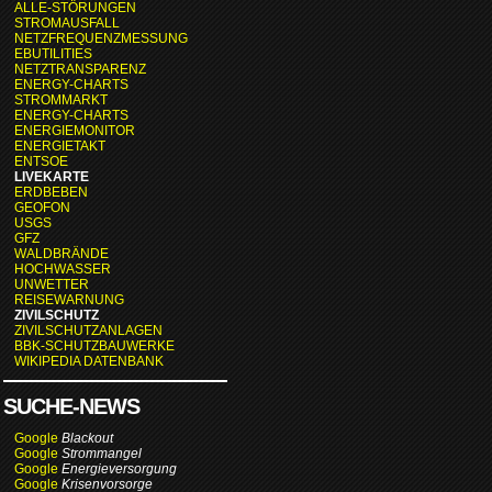
ALLE-STÖRUNGEN
STROMAUSFALL
NETZFREQUENZMESSUNG
EBUTILITIES
NETZTRANSPARENZ
ENERGY-CHARTS
STROMMARKT
ENERGY-CHARTS
ENERGIEMONITOR
ENERGIETAKT
ENTSOE
LIVEKARTE
ERDBEBEN
GEOFON
USGS
GFZ
WALDBRÄNDE
HOCHWASSER
UNWETTER
REISEWARNUNG
ZIVILSCHUTZ
ZIVILSCHUTZANLAGEN
BBK-SCHUTZBAUWERKE
WIKIPEDIA DATENBANK
SUCHE-NEWS
Google
Blackout
Google
Strommangel
Google
Energieversorgung
Google
Krisenvorsorge