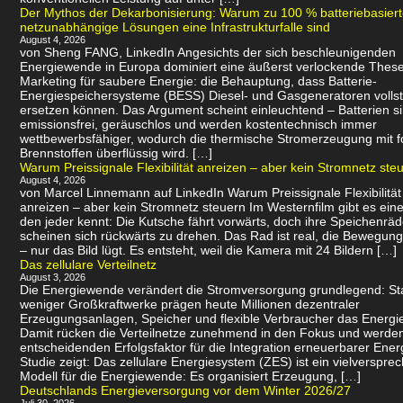
Der Mythos der Dekarbonisierung: Warum zu 100 % batteriebasier
netzunabhängige Lösungen eine Infrastrukturfalle sind
August 4, 2026
von Sheng FANG, LinkedIn Angesichts der sich beschleunigenden
Energiewende in Europa dominiert eine äußerst verlockende Thes
Marketing für saubere Energie: die Behauptung, dass Batterie-
Energiespeichersysteme (BESS) Diesel- und Gasgeneratoren volls
ersetzen können. Das Argument scheint einleuchtend – Batterien s
emissionsfrei, geräuschlos und werden kostentechnisch immer
wettbewerbsfähiger, wodurch die thermische Stromerzeugung mit f
Brennstoffen überflüssig wird. […]
Warum Preissignale Flexibilität anreizen – aber kein Stromnetz ste
August 4, 2026
von Marcel Linnemann auf LinkedIn Warum Preissignale Flexibilität
anreizen – aber kein Stromnetz steuern Im Westernfilm gibt es eine
den jeder kennt: Die Kutsche fährt vorwärts, doch ihre Speichenräd
scheinen sich rückwärts zu drehen. Das Rad ist real, die Bewegung 
– nur das Bild lügt. Es entsteht, weil die Kamera mit 24 Bildern […]
Das zellulare Verteilnetz
August 3, 2026
Die Energiewende verändert die Stromversorgung grundlegend: Sta
weniger Großkraftwerke prägen heute Millionen dezentraler
Erzeugungsanlagen, Speicher und flexible Verbraucher das Energi
Damit rücken die Verteilnetze zunehmend in den Fokus und werde
entscheidenden Erfolgsfaktor für die Integration erneuerbarer Ener
Studie zeigt: Das zellulare Energiesystem (ZES) ist ein vielverspr
Modell für die Energiewende: Es organisiert Erzeugung, […]
Deutschlands Energieversorgung vor dem Winter 2026/27