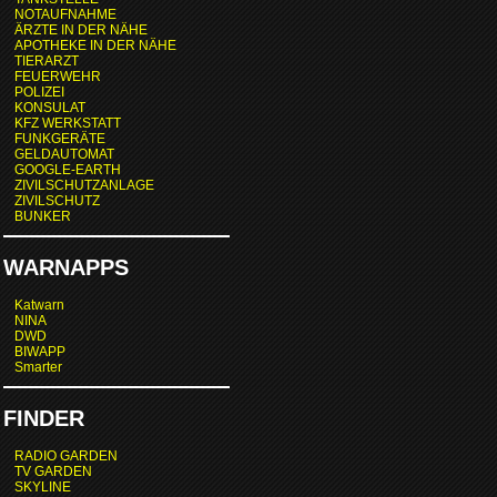
NOTAUFNAHME
ÄRZTE IN DER NÄHE
APOTHEKE IN DER NÄHE
TIERARZT
FEUERWEHR
POLIZEI
KONSULAT
KFZ WERKSTATT
FUNKGERÄTE
GELDAUTOMAT
GOOGLE-EARTH
ZIVILSCHUTZANLAGE
ZIVILSCHUTZ
BUNKER
WARNAPPS
Katwarn
NINA
DWD
BIWAPP
Smarter
FINDER
RADIO GARDEN
TV GARDEN
SKYLINE