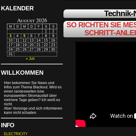
KALENDER
Technik
August 2026
SO RICHTEN SIE MES
M
D
M
D
F
S
S
SCHRITT-ANLE
1
2
3
4
5
6
7
8
9
10
11
12
13
14
15
16
17
18
19
20
21
22
23
24
25
26
27
28
29
30
31
« Juli
WILLKOMMEN
Hier bekommen Sie News und
Infos zum Thema Blackout. Wird es
einen landesweiten bzw.
europaweiten Stromausfall über
mehrere Tage geben? Ich weiß es
nicht.
Aber Vorsorge und sich informieren
kann nicht schaden.
INFO
ELECTRICITY