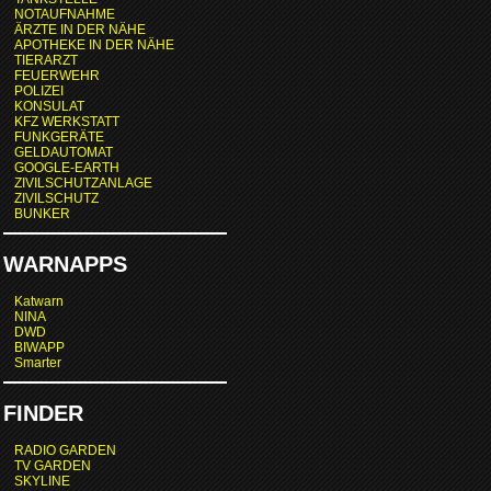
NOTAUFNAHME
ÄRZTE IN DER NÄHE
APOTHEKE IN DER NÄHE
TIERARZT
FEUERWEHR
POLIZEI
KONSULAT
KFZ WERKSTATT
FUNKGERÄTE
GELDAUTOMAT
GOOGLE-EARTH
ZIVILSCHUTZANLAGE
ZIVILSCHUTZ
BUNKER
WARNAPPS
Katwarn
NINA
DWD
BIWAPP
Smarter
FINDER
RADIO GARDEN
TV GARDEN
SKYLINE