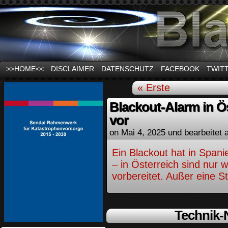
News und Infos zum Thema Stromausfall
>>HOME<<
DISCLAIMER
DATENSCHUTZ
FACEBOOK
TWIT
« Erste
Blackout-Alarm in Ös
vor
on
Mai 4, 2025
und bearbeitet 
Ein Blackout hat in Spani
– in Österreich sind nur 
vorbereitet. Außer eine St
Technik