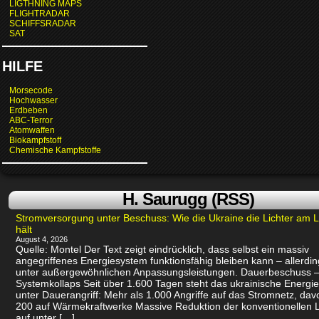
LIGTHNING MAPS
FLIGHTRADAR
SCHIFFSRADAR
SAT
HILFE
Morsecode
Hochwasser
Erdbeben
ABC-Terror
Atomwaffen
Biokampfstoff
Chemische Kampfstoffe
H. Saurugg (RSS)
Stromversorgung unter Beschuss: Wie die Ukraine die Lichter am 
hält
August 4, 2026
Quelle: Montel Der Text zeigt eindrücklich, dass selbst ein massiv
angegriffenes Energiesystem funktionsfähig bleiben kann – allerdin
unter außergewöhnlichen Anpassungsleistungen. Dauerbeschuss –
Systemkollaps Seit über 1.600 Tagen steht das ukrainische Energi
unter Dauerangriff: Mehr als 1.000 Angriffe auf das Stromnetz, dav
200 auf Wärmekraftwerke Massive Reduktion der konventionellen 
auf unter […]