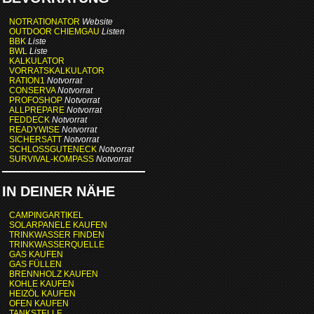
NOTRATIONATOR
Website
OUTDOOR CHIEMGAU
Listen
BBK
Liste
BWL
Liste
KALKULATOR
VORRATSKALKULATOR
RATION1
Notvorrat
CONSERVA
Notvorrat
PROFOSHOP
Notvorrat
ALLPREPARE
Notvorrat
FEDDECK
Notvorrat
READYWISE
Notvorrat
SICHERSATT
Notvorrat
SCHLOSSGUTENECK
Notvorrat
SURVIVAL-KOMPASS
Notvorrat
IN DEINER NÄHE
CAMPINGARTIKEL
SOLARPANELE KAUFEN
TRINKWASSER FINDEN
TRINKWASSERQUELLE
GAS KAUFEN
GAS FÜLLEN
BRENNHOLZ KAUFEN
KOHLE KAUFEN
HEIZÖL KAUFEN
OFEN KAUFEN
TANKSTELLE