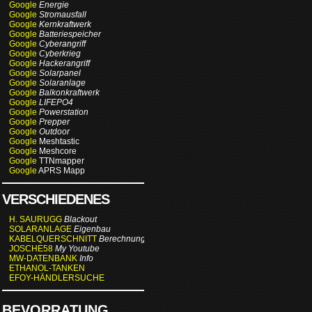
Google
Energie
Google
Stromausfall
Google
Kernkraftwerk
Google
Batteriespeicher
Google
Cyberangriff
Google
Cyberkrieg
Google
Hackerangriff
Google
Solarpanel
Google
Solaranlage
Google
Balkonkraftwerk
Google
LIFEPO4
Google
Powerstation
Google
Prepper
Google
Outdoor
Google
Meshtastic
Google
Meshcore
Google
TTNmapper
Google
APRS Mapp
VERSCHIEDENES
H. SAURUGG
Blackout
SOLARANLAGE
Eigenbau
KABELQUERSCHNITT
Berechnung
JOSCHE58
My Youtube
MW-DATENBANK
Info
ETHANOL-TANKEN
EFOY-HÄNDLERSUCHE
BEVORRATUNG