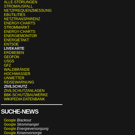
ALLE-STÖRUNGEN
STROMAUSFALL
NETZFREQUENZMESSUNG
EBUTILITIES
NETZTRANSPARENZ
ENERGY-CHARTS
STROMMARKT
ENERGY-CHARTS
ENERGIEMONITOR
ENERGIETAKT
ENTSOE
LIVEKARTE
ERDBEBEN
GEOFON
USGS
GFZ
WALDBRÄNDE
HOCHWASSER
UNWETTER
REISEWARNUNG
ZIVILSCHUTZ
ZIVILSCHUTZANLAGEN
BBK-SCHUTZBAUWERKE
WIKIPEDIA DATENBANK
SUCHE-NEWS
Google
Blackout
Google
Strommangel
Google
Energieversorgung
Google
Krisenvorsorge