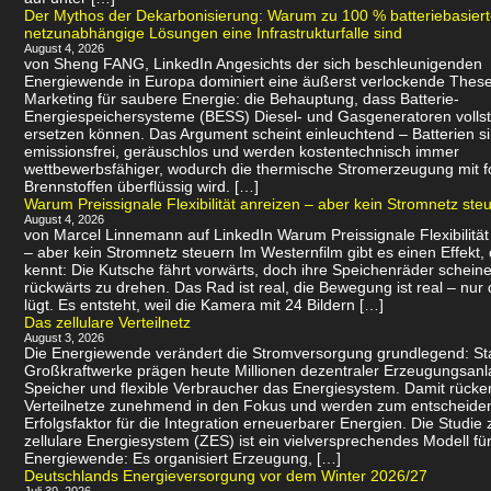
Der Mythos der Dekarbonisierung: Warum zu 100 % batteriebasier
netzunabhängige Lösungen eine Infrastrukturfalle sind
August 4, 2026
von Sheng FANG, LinkedIn Angesichts der sich beschleunigenden
Energiewende in Europa dominiert eine äußerst verlockende Thes
Marketing für saubere Energie: die Behauptung, dass Batterie-
Energiespeichersysteme (BESS) Diesel- und Gasgeneratoren volls
ersetzen können. Das Argument scheint einleuchtend – Batterien s
emissionsfrei, geräuschlos und werden kostentechnisch immer
wettbewerbsfähiger, wodurch die thermische Stromerzeugung mit f
Brennstoffen überflüssig wird. […]
Warum Preissignale Flexibilität anreizen – aber kein Stromnetz ste
August 4, 2026
von Marcel Linnemann auf LinkedIn Warum Preissignale Flexibilität
– aber kein Stromnetz steuern Im Westernfilm gibt es einen Effekt,
kennt: Die Kutsche fährt vorwärts, doch ihre Speichenräder scheine
rückwärts zu drehen. Das Rad ist real, die Bewegung ist real – nur 
lügt. Es entsteht, weil die Kamera mit 24 Bildern […]
Das zellulare Verteilnetz
August 3, 2026
Die Energiewende verändert die Stromversorgung grundlegend: Sta
Großkraftwerke prägen heute Millionen dezentraler Erzeugungsanl
Speicher und flexible Verbraucher das Energiesystem. Damit rücke
Verteilnetze zunehmend in den Fokus und werden zum entscheid
Erfolgsfaktor für die Integration erneuerbarer Energien. Die Studie 
zellulare Energiesystem (ZES) ist ein vielversprechendes Modell für
Energiewende: Es organisiert Erzeugung, […]
Deutschlands Energieversorgung vor dem Winter 2026/27