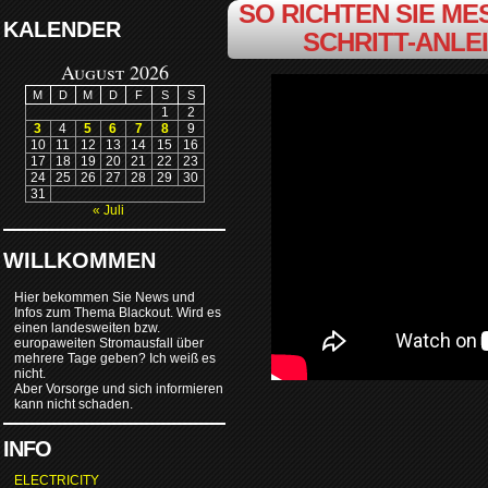
SO RICHTEN SIE MES
KALENDER
SCHRITT-ANLE
August 2026
M
D
M
D
F
S
S
1
2
3
4
5
6
7
8
9
10
11
12
13
14
15
16
17
18
19
20
21
22
23
24
25
26
27
28
29
30
31
« Juli
WILLKOMMEN
Hier bekommen Sie News und
Infos zum Thema Blackout. Wird es
einen landesweiten bzw.
europaweiten Stromausfall über
mehrere Tage geben? Ich weiß es
nicht.
Aber Vorsorge und sich informieren
kann nicht schaden.
INFO
ELECTRICITY