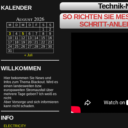
Technik
KALENDER
SO RICHTEN SIE MES
August 2026
SCHRITT-ANLE
M
D
M
D
F
S
S
1
2
3
4
5
6
7
8
9
10
11
12
13
14
15
16
17
18
19
20
21
22
23
24
25
26
27
28
29
30
31
« Juli
WILLKOMMEN
Hier bekommen Sie News und
Infos zum Thema Blackout. Wird es
einen landesweiten bzw.
europaweiten Stromausfall über
mehrere Tage geben? Ich weiß es
nicht.
Aber Vorsorge und sich informieren
kann nicht schaden.
INFO
ELECTRICITY