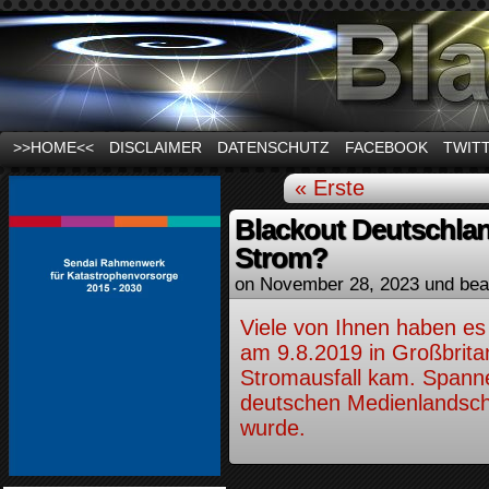
News und Infos zum Thema Stromausfall
>>HOME<<
DISCLAIMER
DATENSCHUTZ
FACEBOOK
TWIT
« Erste
Blackout Deutschlan
Strom?
on
November 28, 2023
und bea
Viele von Ihnen haben es
am 9.8.2019 in Großbrita
Stromausfall kam. Spanne
deutschen Medienlandscha
wurde.