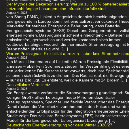
Der Mythos der Dekarbonisierung: Warum zu 100 % batteriebasier
netzunabhängige Lösungen eine Infrastrukturfalle sind
August 4, 2026
von Sheng FANG, LinkedIn Angesichts der sich beschleunigenden
Energiewende in Europa dominiert eine äußerst verlockende Thes
Marketing für saubere Energie: die Behauptung, dass Batterie-
Energiespeichersysteme (BESS) Diesel- und Gasgeneratoren volls
ersetzen können. Das Argument scheint einleuchtend – Batterien s
emissionsfrei, geräuschlos und werden kostentechnisch immer
wettbewerbsfähiger, wodurch die thermische Stromerzeugung mit f
Brennstoffen überflüssig wird. […]
Warum Preissignale Flexibilität anreizen – aber kein Stromnetz ste
August 4, 2026
von Marcel Linnemann auf LinkedIn Warum Preissignale Flexibilität
anreizen – aber kein Stromnetz steuern Im Westernfilm gibt es eine
den jeder kennt: Die Kutsche fährt vorwärts, doch ihre Speichenräd
scheinen sich rückwärts zu drehen. Das Rad ist real, die Bewegung 
– nur das Bild lügt. Es entsteht, weil die Kamera mit 24 Bildern […]
Das zellulare Verteilnetz
August 3, 2026
Die Energiewende verändert die Stromversorgung grundlegend: Sta
weniger Großkraftwerke prägen heute Millionen dezentraler
Erzeugungsanlagen, Speicher und flexible Verbraucher das Energi
Damit rücken die Verteilnetze zunehmend in den Fokus und werde
entscheidenden Erfolgsfaktor für die Integration erneuerbarer Ener
Studie zeigt: Das zellulare Energiesystem (ZES) ist ein vielverspr
Modell für die Energiewende: Es organisiert Erzeugung, […]
Deutschlands Energieversorgung vor dem Winter 2026/27