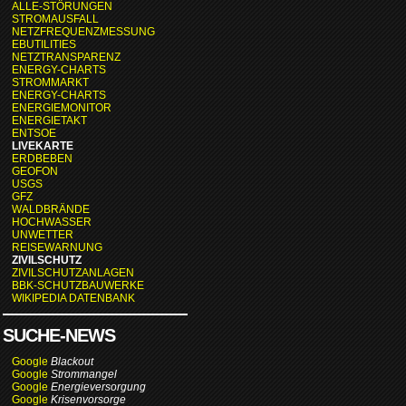
ALLE-STÖRUNGEN
STROMAUSFALL
NETZFREQUENZMESSUNG
EBUTILITIES
NETZTRANSPARENZ
ENERGY-CHARTS
STROMMARKT
ENERGY-CHARTS
ENERGIEMONITOR
ENERGIETAKT
ENTSOE
LIVEKARTE
ERDBEBEN
GEOFON
USGS
GFZ
WALDBRÄNDE
HOCHWASSER
UNWETTER
REISEWARNUNG
ZIVILSCHUTZ
ZIVILSCHUTZANLAGEN
BBK-SCHUTZBAUWERKE
WIKIPEDIA DATENBANK
SUCHE-NEWS
Google
Blackout
Google
Strommangel
Google
Energieversorgung
Google
Krisenvorsorge