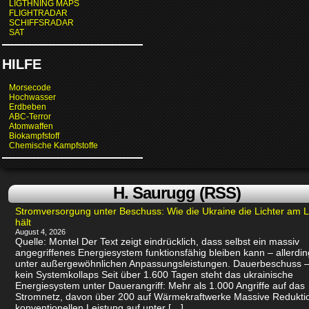
LIGTHNING MAPS
FLIGHTRADAR
SCHIFFSRADAR
SAT
HILFE
Morsecode
Hochwasser
Erdbeben
ABC-Terror
Atomwaffen
Biokampfstoff
Chemische Kampfstoffe
H. Saurugg (RSS)
Stromversorgung unter Beschuss: Wie die Ukraine die Lichter am 
hält
August 4, 2026
Quelle: Montel Der Text zeigt eindrücklich, dass selbst ein massiv
angegriffenes Energiesystem funktionsfähig bleiben kann – allerdin
unter außergewöhnlichen Anpassungsleistungen. Dauerbeschuss –
kein Systemkollaps Seit über 1.600 Tagen steht das ukrainische
Energiesystem unter Dauerangriff: Mehr als 1.000 Angriffe auf das
Stromnetz, davon über 200 auf Wärmekraftwerke Massive Redukti
konventionellen Leistung auf unter […]