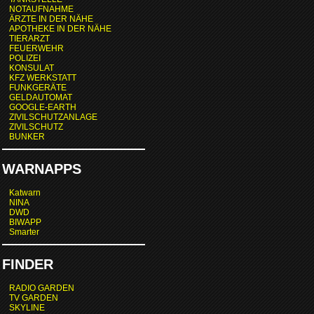
NOTAUFNAHME
ÄRZTE IN DER NÄHE
APOTHEKE IN DER NÄHE
TIERARZT
FEUERWEHR
POLIZEI
KONSULAT
KFZ WERKSTATT
FUNKGERÄTE
GELDAUTOMAT
GOOGLE-EARTH
ZIVILSCHUTZANLAGE
ZIVILSCHUTZ
BUNKER
WARNAPPS
Katwarn
NINA
DWD
BIWAPP
Smarter
FINDER
RADIO GARDEN
TV GARDEN
SKYLINE