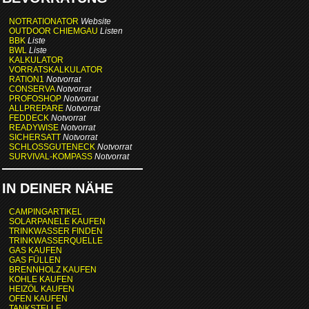
NOTRATIONATOR
Website
OUTDOOR CHIEMGAU
Listen
BBK
Liste
BWL
Liste
KALKULATOR
VORRATSKALKULATOR
RATION1
Notvorrat
CONSERVA
Notvorrat
PROFOSHOP
Notvorrat
ALLPREPARE
Notvorrat
FEDDECK
Notvorrat
READYWISE
Notvorrat
SICHERSATT
Notvorrat
SCHLOSSGUTENECK
Notvorrat
SURVIVAL-KOMPASS
Notvorrat
IN DEINER NÄHE
CAMPINGARTIKEL
SOLARPANELE KAUFEN
TRINKWASSER FINDEN
TRINKWASSERQUELLE
GAS KAUFEN
GAS FÜLLEN
BRENNHOLZ KAUFEN
KOHLE KAUFEN
HEIZÖL KAUFEN
OFEN KAUFEN
TANKSTELLE