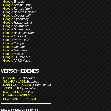
Google
Energie
Google
Stromausfall
Google
Kernkraftwerk
Google
Batteriespeicher
Google
Cyberangriff
Google
Cyberkrieg
Google
Hackerangriff
Google
Solarpanel
Google
Solaranlage
Google
Balkonkraftwerk
Google
LIFEPO4
Google
Powerstation
Google
Prepper
Google
Outdoor
Google
Meshtastic
Google
Meshcore
Google
TTNmapper
Google
APRS Mapp
VERSCHIEDENES
H. SAURUGG
Blackout
SOLARANLAGE
Eigenbau
KABELQUERSCHNITT
Berechnung
JOSCHE58
My Youtube
MW-DATENBANK
Info
ETHANOL-TANKEN
EFOY-HÄNDLERSUCHE
BEVORRATUNG