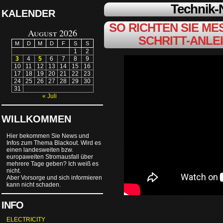
Technik
KALENDER
SO RICHTEN SIE MES
August 2026
SCHRITT-ANLE
M
D
M
D
F
S
S
1
2
3
4
5
6
7
8
9
10
11
12
13
14
15
16
17
18
19
20
21
22
23
24
25
26
27
28
29
30
31
« Juli
WILLKOMMEN
Hier bekommen Sie News und
Infos zum Thema Blackout. Wird es
einen landesweiten bzw.
europaweiten Stromausfall über
mehrere Tage geben? Ich weiß es
nicht.
Aber Vorsorge und sich informieren
kann nicht schaden.
INFO
ELECTRICITY