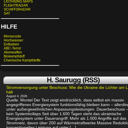
LIGTHNING MAPS
FLIGHTRADAR
SCHIFFSRADAR
SAT
HILFE
Morsecode
Hochwasser
Erdbeben
ABC-Terror
Atomwaffen
Biokampfstoff
Chemische Kampfstoffe
H. Saurugg (RSS)
Stromversorgung unter Beschuss: Wie die Ukraine die Lichter am 
hält
August 4, 2026
Quelle: Montel Der Text zeigt eindrücklich, dass selbst ein massiv
angegriffenes Energiesystem funktionsfähig bleiben kann – allerdin
unter außergewöhnlichen Anpassungsleistungen. Dauerbeschuss –
kein Systemkollaps Seit über 1.600 Tagen steht das ukrainische
Energiesystem unter Dauerangriff: Mehr als 1.000 Angriffe auf das
Stromnetz, davon über 200 auf Wärmekraftwerke Massive Redukti
konventionellen Leistung auf unter […]