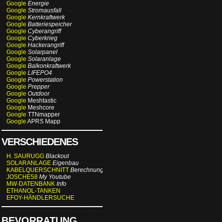
Google
Energie
Google
Stromausfall
Google
Kernkraftwerk
Google
Batteriespeicher
Google
Cyberangriff
Google
Cyberkrieg
Google
Hackerangriff
Google
Solarpanel
Google
Solaranlage
Google
Balkonkraftwerk
Google
LIFEPO4
Google
Powerstation
Google
Prepper
Google
Outdoor
Google
Meshtastic
Google
Meshcore
Google
TTNmapper
Google
APRS Mapp
VERSCHIEDENES
H. SAURUGG
Blackout
SOLARANLAGE
Eigenbau
KABELQUERSCHNITT
Berechnung
JOSCHE58
My Youtube
MW-DATENBANK
Info
ETHANOL-TANKEN
EFOY-HÄNDLERSUCHE
BEVORRATUNG