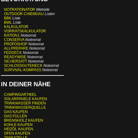
NOTRATIONATOR
Website
OUTDOOR CHIEMGAU
Listen
BBK
Liste
BWL
Liste
KALKULATOR
VORRATSKALKULATOR
RATION1
Notvorrat
CONSERVA
Notvorrat
PROFOSHOP
Notvorrat
ALLPREPARE
Notvorrat
FEDDECK
Notvorrat
READYWISE
Notvorrat
SICHERSATT
Notvorrat
SCHLOSSGUTENECK
Notvorrat
SURVIVAL-KOMPASS
Notvorrat
IN DEINER NÄHE
CAMPINGARTIKEL
SOLARPANELE KAUFEN
TRINKWASSER FINDEN
TRINKWASSERQUELLE
GAS KAUFEN
GAS FÜLLEN
BRENNHOLZ KAUFEN
KOHLE KAUFEN
HEIZÖL KAUFEN
OFEN KAUFEN
TANKSTELLE