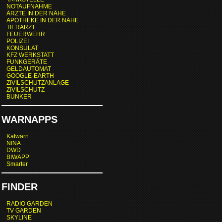
NOTAUFNAHME
ÄRZTE IN DER NÄHE
APOTHEKE IN DER NÄHE
TIERARZT
FEUERWEHR
POLIZEI
KONSULAT
KFZ WERKSTATT
FUNKGERÄTE
GELDAUTOMAT
GOOGLE-EARTH
ZIVILSCHUTZANLAGE
ZIVILSCHUTZ
BUNKER
WARNAPPS
Katwarn
NINA
DWD
BIWAPP
Smarter
FINDER
RADIO GARDEN
TV GARDEN
SKYLINE