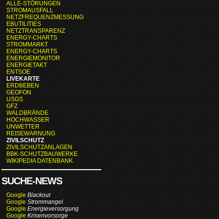
ALLE-STÖRUNGEN
STROMAUSFALL
NETZFREQUENZMESSUNG
EBUTILITIES
NETZTRANSPARENZ
ENERGY-CHARTS
STROMMARKT
ENERGY-CHARTS
ENERGIEMONITOR
ENERGIETAKT
ENTSOE
LIVEKARTE
ERDBEBEN
GEOFON
USGS
GFZ
WALDBRÄNDE
HOCHWASSER
UNWETTER
REISEWARNUNG
ZIVILSCHUTZ
ZIVILSCHUTZANLAGEN
BBK-SCHUTZBAUWERKE
WIKIPEDIA DATENBANK
SUCHE-NEWS
Google
Blackout
Google
Strommangel
Google
Energieversorgung
Google
Krisenvorsorge