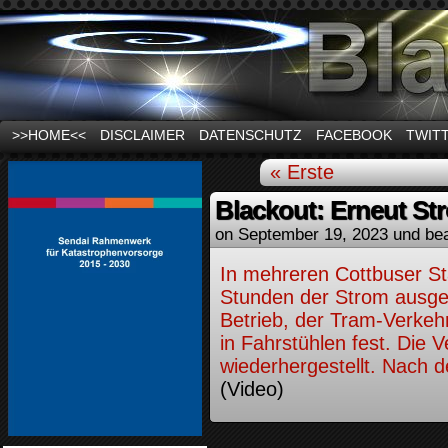
News und Infos zum Thema Stromausfall
>>HOME<<
DISCLAIMER
DATENSCHUTZ
FACEBOOK
TWIT
« Erste
Blackout: Erneut Str
on
September 19, 2023
und be
In mehreren Cottbuser Sta
Stunden der Strom ausge
Betrieb, der Tram-Verkeh
in Fahrstühlen fest. Die 
wiederhergestellt. Nach 
(Video)