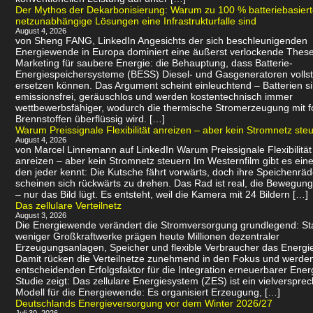
Der Mythos der Dekarbonisierung: Warum zu 100 % batteriebasier
netzunabhängige Lösungen eine Infrastrukturfalle sind
August 4, 2026
von Sheng FANG, LinkedIn Angesichts der sich beschleunigenden
Energiewende in Europa dominiert eine äußerst verlockende Thes
Marketing für saubere Energie: die Behauptung, dass Batterie-
Energiespeichersysteme (BESS) Diesel- und Gasgeneratoren volls
ersetzen können. Das Argument scheint einleuchtend – Batterien s
emissionsfrei, geräuschlos und werden kostentechnisch immer
wettbewerbsfähiger, wodurch die thermische Stromerzeugung mit f
Brennstoffen überflüssig wird. […]
Warum Preissignale Flexibilität anreizen – aber kein Stromnetz ste
August 4, 2026
von Marcel Linnemann auf LinkedIn Warum Preissignale Flexibilität
anreizen – aber kein Stromnetz steuern Im Westernfilm gibt es eine
den jeder kennt: Die Kutsche fährt vorwärts, doch ihre Speichenräd
scheinen sich rückwärts zu drehen. Das Rad ist real, die Bewegung 
– nur das Bild lügt. Es entsteht, weil die Kamera mit 24 Bildern […]
Das zellulare Verteilnetz
August 3, 2026
Die Energiewende verändert die Stromversorgung grundlegend: Sta
weniger Großkraftwerke prägen heute Millionen dezentraler
Erzeugungsanlagen, Speicher und flexible Verbraucher das Energi
Damit rücken die Verteilnetze zunehmend in den Fokus und werde
entscheidenden Erfolgsfaktor für die Integration erneuerbarer Ener
Studie zeigt: Das zellulare Energiesystem (ZES) ist ein vielverspr
Modell für die Energiewende: Es organisiert Erzeugung, […]
Deutschlands Energieversorgung vor dem Winter 2026/27