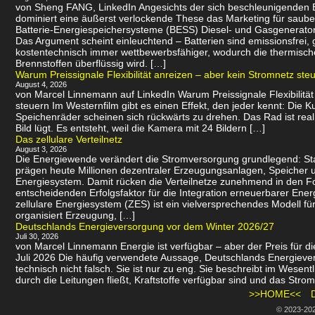
von Sheng FANG, LinkedIn Angesichts der sich beschleunigenden
dominiert eine äußerst verlockende These das Marketing für saube
Batterie-Energiespeichersysteme (BESS) Diesel- und Gasgenerator
Das Argument scheint einleuchtend – Batterien sind emissionsfrei
kostentechnisch immer wettbewerbsfähiger, wodurch die thermisch
Brennstoffen überflüssig wird. […]
Warum Preissignale Flexibilität anreizen – aber kein Stromnetz ste
August 4, 2026
von Marcel Linnemann auf LinkedIn Warum Preissignale Flexibilität
steuern Im Westernfilm gibt es einen Effekt, den jeder kennt: Die K
Speichenräder scheinen sich rückwärts zu drehen. Das Rad ist real
Bild lügt. Es entsteht, weil die Kamera mit 24 Bildern […]
Das zellulare Verteilnetz
August 3, 2026
Die Energiewende verändert die Stromversorgung grundlegend: St
prägen heute Millionen dezentraler Erzeugungsanlagen, Speicher u
Energiesystem. Damit rücken die Verteilnetze zunehmend in den 
entscheidenden Erfolgsfaktor für die Integration erneuerbarer Energ
zellulare Energiesystem (ZES) ist ein vielversprechendes Modell f
organisiert Erzeugung, […]
Deutschlands Energieversorgung vor dem Winter 2026/27
Juli 30, 2026
von Marcel Linnemann Energie ist verfügbar – aber der Preis für die
Juli 2026 Die häufig verwendete Aussage, Deutschlands Energievers
technisch nicht falsch. Sie ist nur zu eng. Sie beschreibt im Wesen
durch die Leitungen fließt, Kraftstoffe verfügbar sind und das Strom
>>HOME<<
© 2023-20