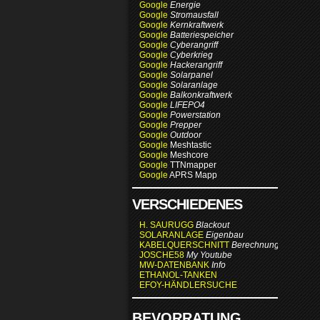
Google
Energie
Google
Stromausfall
Google
Kernkraftwerk
Google
Batteriespeicher
Google
Cyberangriff
Google
Cyberkrieg
Google
Hackerangriff
Google
Solarpanel
Google
Solaranlage
Google
Balkonkraftwerk
Google
LIFEPO4
Google
Powerstation
Google
Prepper
Google
Outdoor
Google
Meshtastic
Google
Meshcore
Google
TTNmapper
Google
APRS Mapp
VERSCHIEDENES
H. SAURUGG
Blackout
SOLARANLAGE
Eigenbau
KABELQUERSCHNITT
Berechnung
JOSCHE58
My Youtube
MW-DATENBANK
Info
ETHANOL-TANKEN
EFOY-HÄNDLERSUCHE
BEVORRATUNG