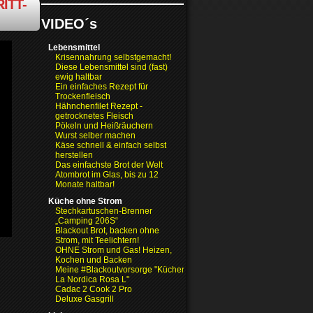
ITT-
VIDEO´s
Lebensmittel
Krisennahrung selbstgemacht!
Diese Lebensmittel sind (fast)
ewig haltbar
Ein einfaches Rezept für
Trockenfleisch
Hähnchenfilet Rezept -
getrocknetes Fleisch
Pökeln und Heißräuchern
Wurst selber machen
Käse schnell & einfach selbst
herstellen
Das einfachste Brot der Welt
Atombrot im Glas, bis zu 12
Monate haltbar!
Küche ohne Strom
Stechkartuschen-Brenner
„Camping 206S“
Blackout Brot, backen ohne
Strom, mit Teelichtern!
OHNE Strom und Gas! Heizen,
Kochen und Backen
Meine #Blackoutvorsorge "Küchenofen
La Nordica Rosa L"
Cadac 2 Cook 2 Pro
Deluxe Gasgrill