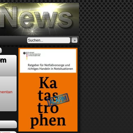
»
em
omentan