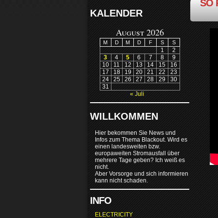
SO 
KALENDER
August 2026
M
D
M
D
F
S
S
1
2
3
4
5
6
7
8
9
10
11
12
13
14
15
16
17
18
19
20
21
22
23
24
25
26
27
28
29
30
31
« Juli
WILLKOMMEN
Hier bekommen Sie News und
Infos zum Thema Blackout. Wird es
einen landesweiten bzw.
europaweiten Stromausfall über
mehrere Tage geben? Ich weiß es
nicht.
Aber Vorsorge und sich informieren
kann nicht schaden.
INFO
ELECTRICITY