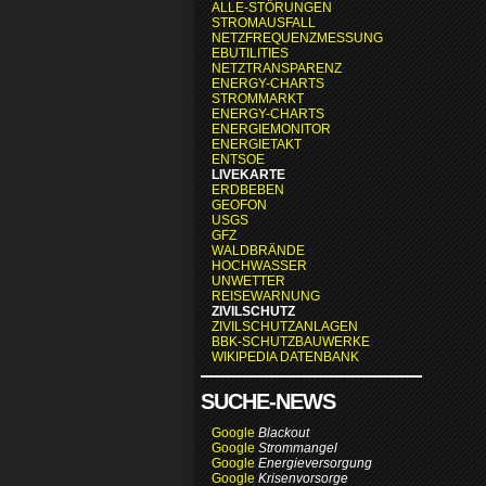
ALLE-STÖRUNGEN
STROMAUSFALL
NETZFREQUENZMESSUNG
EBUTILITIES
NETZTRANSPARENZ
ENERGY-CHARTS
STROMMARKT
ENERGY-CHARTS
ENERGIEMONITOR
ENERGIETAKT
ENTSOE
LIVEKARTE
ERDBEBEN
GEOFON
USGS
GFZ
WALDBRÄNDE
HOCHWASSER
UNWETTER
REISEWARNUNG
ZIVILSCHUTZ
ZIVILSCHUTZANLAGEN
BBK-SCHUTZBAUWERKE
WIKIPEDIA DATENBANK
SUCHE-NEWS
Google
Blackout
Google
Strommangel
Google
Energieversorgung
Google
Krisenvorsorge