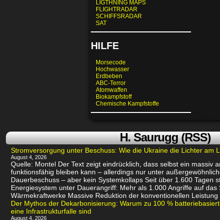
LIGTHNING MAPS
FLIGHTRADAR
SCHIFFSRADAR
SAT
HILFE
Morsecode
Hochwasser
Erdbeben
ABC-Terror
Atomwaffen
Biokampfstoff
Chemische Kampfstoffe
H. Saurugg (RSS)
Stromversorgung unter Beschuss: Wie die Ukraine die Lichter am L
August 4, 2026
Quelle: Montel Der Text zeigt eindrücklich, dass selbst ein massiv
funktionsfähig bleiben kann – allerdings nur unter außergewöhnli
Dauerbeschuss – aber kein Systemkollaps Seit über 1.600 Tagen st
Energiesystem unter Dauerangriff: Mehr als 1.000 Angriffe auf das
Wärmekraftwerke Massive Reduktion der konventionellen Leistung 
Der Mythos der Dekarbonisierung: Warum zu 100 % batteriebasie
eine Infrastrukturfalle sind
August 4, 2026