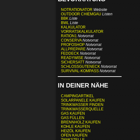
NOTRATIONATOR
Website
OUTDOOR CHIEMGAU
Listen
BBK
Liste
BWL
Liste
KALKULATOR
VORRATSKALKULATOR
RATION1
Notvorrat
CONSERVA
Notvorrat
PROFOSHOP
Notvorrat
ALLPREPARE
Notvorrat
FEDDECK
Notvorrat
READYWISE
Notvorrat
SICHERSATT
Notvorrat
SCHLOSSGUTENECK
Notvorrat
SURVIVAL-KOMPASS
Notvorrat
IN DEINER NÄHE
CAMPINGARTIKEL
SOLARPANELE KAUFEN
TRINKWASSER FINDEN
TRINKWASSERQUELLE
GAS KAUFEN
GAS FÜLLEN
BRENNHOLZ KAUFEN
KOHLE KAUFEN
HEIZÖL KAUFEN
OFEN KAUFEN
TANKSTELLE