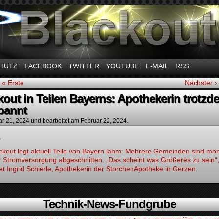
m Thema Stromausfall
HUTZ
FACEBOOK
TWITTER
YOUTUBE
E-MAIL
RSS
« Erste
Nächster ›
kout in Teilen Bayerns: Apothekerin trotzd
pannt
ar 21, 2024
und bearbeitet am Februar 22, 2024.
–
ackout legt aktuell Teile von Bayern lahm: Mehrere Gemeinden sind m
r Stromversorgung abgeschnitten. „Das scheint was Größeres zu sein“,
t Ingrid Schierle, Apothekerin der StorchenApotheke in Gerzen.
Technik-News-Fundgrube