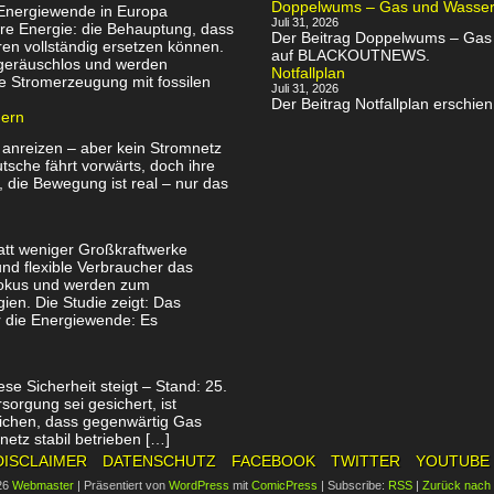
Doppelwums – Gas und Wassersp
 Energiewende in Europa
Juli 31, 2026
re Energie: die Behauptung, dass
Der Beitrag Doppelwums – Gas u
en vollständig ersetzen können.
auf BLACKOUTNEWS.
, geräuschlos und werden
Notfallplan
e Stromerzeugung mit fossilen
Juli 31, 2026
Der Beitrag Notfallplan ersch
uern
 anreizen – aber kein Stromnetz
utsche fährt vorwärts, doch ihre
, die Bewegung ist real – nur das
att weniger Großkraftwerke
nd flexible Verbraucher das
Fokus und werden zum
ien. Die Studie zeigt: Das
ür die Energiewende: Es
se Sicherheit steigt – Stand: 25.
orgung sei gesichert, ist
tlichen, dass gegenwärtig Gas
netz stabil betrieben […]
DISCLAIMER
DATENSCHUTZ
FACEBOOK
TWITTER
YOUTUBE
26
Webmaster
|
Präsentiert von
WordPress
mit
ComicPress
|
Subscribe:
RSS
|
Zurück nach