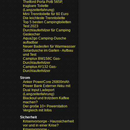
Thetford Porta Potti 565P,
tragbare Toilette
(Langzeiterfahrung)
Mini Trenntoilette für 60 Euro
Die leichteste Trenntoilette
Top 5 besten Campingtoiletten
Test 2023
Durchlauferhitzer für Camping
Gaskocher
Aqua2go Camping-Dusche
aufladbar
Neuer Badeofen für Warmwasser
Solardusche im Garten - Aufbau
und Test
Camplux BW158C Gas-
Durchlauferhitzer
Camplux AY132 Gas-
Durchlauferhitzer
Strom
Anker PowerCore 26800mAh
Power Bank Externer Akku mit
Dual Input Ladeport
(Langzeiterfahrung)
Blackout und trotzdem Kaffee
machen?
Der große 10+ Powerstation
Vergleich mit Infos
Sicherheit
Krisenvorsorge - Haussicherheit
vor und in einer Krise?
Krisenvorsorge -