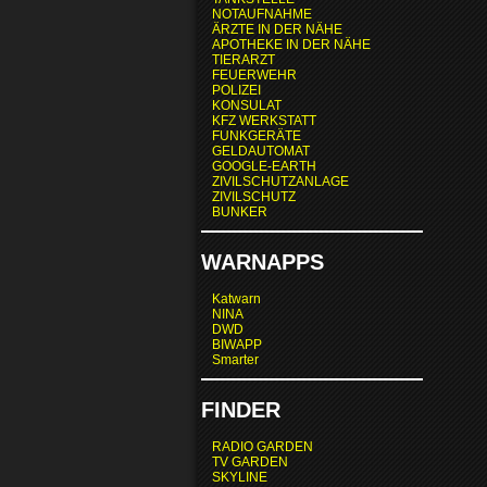
NOTAUFNAHME
ÄRZTE IN DER NÄHE
APOTHEKE IN DER NÄHE
TIERARZT
FEUERWEHR
POLIZEI
KONSULAT
KFZ WERKSTATT
FUNKGERÄTE
GELDAUTOMAT
GOOGLE-EARTH
ZIVILSCHUTZANLAGE
ZIVILSCHUTZ
BUNKER
WARNAPPS
Katwarn
NINA
DWD
BIWAPP
Smarter
FINDER
RADIO GARDEN
TV GARDEN
SKYLINE