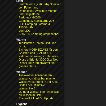
Licht
Sturmlaterne „276 Baby Special“
von Feuerhand
Unterschied zwischen Marken-
und Billiglaterne
Pertomax HK500
Campingaz Gaslaterne 206
LED Camping Laterne &
15000mAh
Von LIDL -
CRIVIT® Campinglampe faltbar
Wärme
Teelichtofen - so baust du ihn
richtig
Sichere NOTHEIZUNG für den
Gasstop und BLACKOUT
Petroleumheizung im Härtetest
Diese effiziente 300€ 5kW Not-
Diesel-Heizung erwärmt ein
ganzes Haus
Wasser
Trinkwasser konservieren -
Wasservorrat haltbar machen
Wasserversorgung in der Krise
-
Ist das der ultimative
Wasserfilter?
Outdoor Wasserfilter - Alles was
du wissen musst!
Elanwell & Life2Go Update
Hygiene