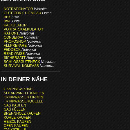
NOTRATIONATOR
Website
OUTDOOR CHIEMGAU
Listen
BBK
Liste
BWL
Liste
KALKULATOR
VORRATSKALKULATOR
RATION1
Notvorrat
CONSERVA
Notvorrat
PROFOSHOP
Notvorrat
ALLPREPARE
Notvorrat
FEDDECK
Notvorrat
READYWISE
Notvorrat
SICHERSATT
Notvorrat
SCHLOSSGUTENECK
Notvorrat
SURVIVAL-KOMPASS
Notvorrat
IN DEINER NÄHE
CAMPINGARTIKEL
SOLARPANELE KAUFEN
TRINKWASSER FINDEN
TRINKWASSERQUELLE
GAS KAUFEN
GAS FÜLLEN
BRENNHOLZ KAUFEN
KOHLE KAUFEN
HEIZÖL KAUFEN
OFEN KAUFEN
TANKSTELLE