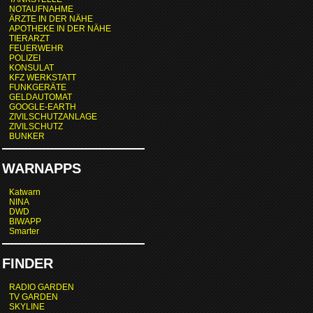
NOTAUFNAHME
ÄRZTE IN DER NÄHE
APOTHEKE IN DER NÄHE
TIERARZT
FEUERWEHR
POLIZEI
KONSULAT
KFZ WERKSTATT
FUNKGERÄTE
GELDAUTOMAT
GOOGLE-EARTH
ZIVILSCHUTZANLAGE
ZIVILSCHUTZ
BUNKER
WARNAPPS
Katwarn
NINA
DWD
BIWAPP
Smarter
FINDER
RADIO GARDEN
TV GARDEN
SKYLINE