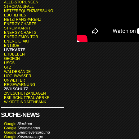
ALLE-STÖRUNGEN
STROMAUSFALL
NETZFREQUENZMESSUNG
EBUTILITIES
NETZTRANSPARENZ
ENERGY-CHARTS
STROMMARKT
ENERGY-CHARTS
ENERGIEMONITOR
ENERGIETAKT
ENTSOE
LIVEKARTE
ERDBEBEN
GEOFON
USGS
GFZ
WALDBRÄNDE
HOCHWASSER
UNWETTER
REISEWARNUNG
ZIVILSCHUTZ
ZIVILSCHUTZANLAGEN
BBK-SCHUTZBAUWERKE
WIKIPEDIA DATENBANK
SUCHE-NEWS
Google
Blackout
Google
Strommangel
Google
Energieversorgung
Google
Krisenvorsorge