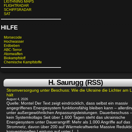
LIGTHNING MAPS
FLIGHTRADAR
SCHIFFSRADAR
SAT
HILFE
Morsecode
Hochwasser
Erdbeben
ABC-Terror
Atomwaffen
Biokampfstoff
Chemische Kampfstoffe
H. Saurugg (RSS)
Stromversorgung unter Beschuss: Wie die Ukraine die Lichter am 
hält
August 4, 2026
Quelle: Montel Der Text zeigt eindrücklich, dass selbst ein massiv
angegriffenes Energiesystem funktionsfähig bleiben kann – allerdin
unter außergewöhnlichen Anpassungsleistungen. Dauerbeschuss –
kein Systemkollaps Seit über 1.600 Tagen steht das ukrainische
Energiesystem unter Dauerangriff: Mehr als 1.000 Angriffe auf das
Stromnetz, davon über 200 auf Wärmekraftwerke Massive Redukti
konventionellen Leistung auf unter […]