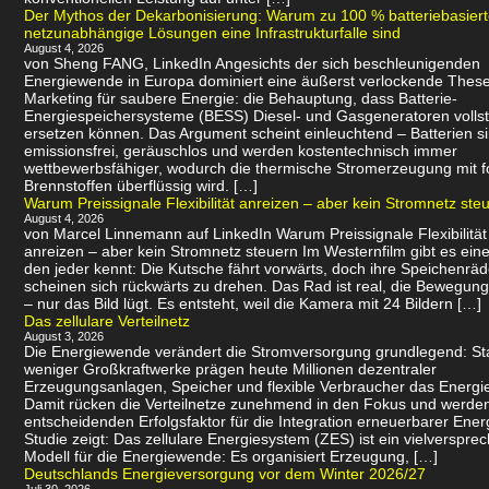
Der Mythos der Dekarbonisierung: Warum zu 100 % batteriebasier
netzunabhängige Lösungen eine Infrastrukturfalle sind
August 4, 2026
von Sheng FANG, LinkedIn Angesichts der sich beschleunigenden
Energiewende in Europa dominiert eine äußerst verlockende Thes
Marketing für saubere Energie: die Behauptung, dass Batterie-
Energiespeichersysteme (BESS) Diesel- und Gasgeneratoren volls
ersetzen können. Das Argument scheint einleuchtend – Batterien s
emissionsfrei, geräuschlos und werden kostentechnisch immer
wettbewerbsfähiger, wodurch die thermische Stromerzeugung mit f
Brennstoffen überflüssig wird. […]
Warum Preissignale Flexibilität anreizen – aber kein Stromnetz ste
August 4, 2026
von Marcel Linnemann auf LinkedIn Warum Preissignale Flexibilität
anreizen – aber kein Stromnetz steuern Im Westernfilm gibt es eine
den jeder kennt: Die Kutsche fährt vorwärts, doch ihre Speichenräd
scheinen sich rückwärts zu drehen. Das Rad ist real, die Bewegung 
– nur das Bild lügt. Es entsteht, weil die Kamera mit 24 Bildern […]
Das zellulare Verteilnetz
August 3, 2026
Die Energiewende verändert die Stromversorgung grundlegend: Sta
weniger Großkraftwerke prägen heute Millionen dezentraler
Erzeugungsanlagen, Speicher und flexible Verbraucher das Energi
Damit rücken die Verteilnetze zunehmend in den Fokus und werde
entscheidenden Erfolgsfaktor für die Integration erneuerbarer Ener
Studie zeigt: Das zellulare Energiesystem (ZES) ist ein vielverspr
Modell für die Energiewende: Es organisiert Erzeugung, […]
Deutschlands Energieversorgung vor dem Winter 2026/27