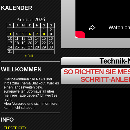
KALENDER
August 2026
M
D
M
D
F
S
S
1
2
3
4
5
6
7
8
9
10
11
12
13
14
15
16
17
18
19
20
21
22
23
24
25
26
27
28
29
30
31
« Juli
Technik
WILLKOMMEN
SO RICHTEN SIE MES
SCHRITT-ANLE
Hier bekommen Sie News und
Infos zum Thema Blackout. Wird es
einen landesweiten bzw.
europaweiten Stromausfall über
mehrere Tage geben? Ich weiß es
nicht.
Aber Vorsorge und sich informieren
kann nicht schaden.
INFO
ELECTRICITY