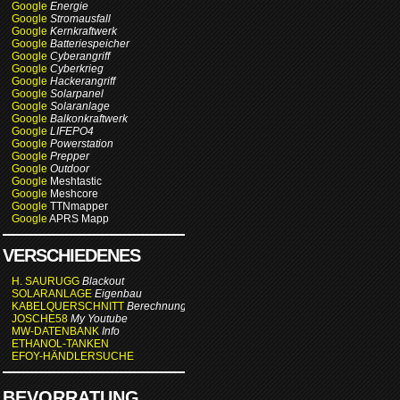
Google
Energie
Google
Stromausfall
Google
Kernkraftwerk
Google
Batteriespeicher
Google
Cyberangriff
Google
Cyberkrieg
Google
Hackerangriff
Google
Solarpanel
Google
Solaranlage
Google
Balkonkraftwerk
Google
LIFEPO4
Google
Powerstation
Google
Prepper
Google
Outdoor
Google
Meshtastic
Google
Meshcore
Google
TTNmapper
Google
APRS Mapp
VERSCHIEDENES
H. SAURUGG
Blackout
SOLARANLAGE
Eigenbau
KABELQUERSCHNITT
Berechnung
JOSCHE58
My Youtube
MW-DATENBANK
Info
ETHANOL-TANKEN
EFOY-HÄNDLERSUCHE
BEVORRATUNG