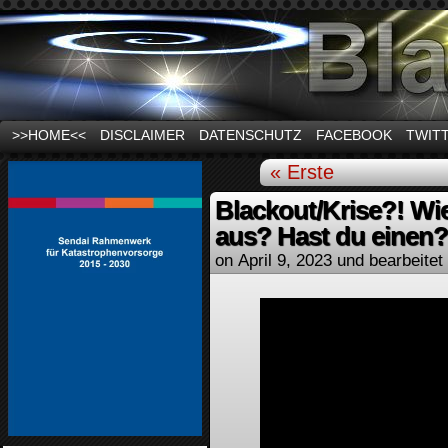
News und Infos zum Thema Stromausfall
>>HOME<<
DISCLAIMER
DATENSCHUTZ
FACEBOOK
TWIT
« Erste
Blackout/Krise?! W
aus? Hast du einen?
on
April 9, 2023
und bearbeitet