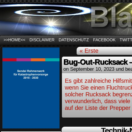
News und Infos zum Thema Stromausfall
>>HOME<<
DISCLAIMER
DATENSCHUTZ
FACEBOOK
TWIT
« Erste
Bug-Out-Rucksack –
on
September 10, 2023
und be
Es gibt zahlreiche Hilfsmi
wenn Sie einen Fluchtru
solcher Rucksack begrenzt
verwunderlich, dass viele 
auf der Liste der Prepper
Technik