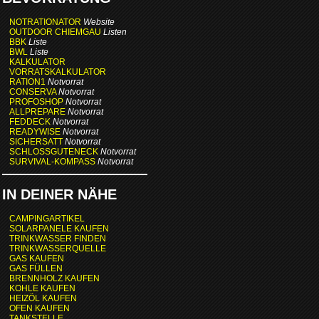
NOTRATIONATOR
Website
OUTDOOR CHIEMGAU
Listen
BBK
Liste
BWL
Liste
KALKULATOR
VORRATSKALKULATOR
RATION1
Notvorrat
CONSERVA
Notvorrat
PROFOSHOP
Notvorrat
ALLPREPARE
Notvorrat
FEDDECK
Notvorrat
READYWISE
Notvorrat
SICHERSATT
Notvorrat
SCHLOSSGUTENECK
Notvorrat
SURVIVAL-KOMPASS
Notvorrat
IN DEINER NÄHE
CAMPINGARTIKEL
SOLARPANELE KAUFEN
TRINKWASSER FINDEN
TRINKWASSERQUELLE
GAS KAUFEN
GAS FÜLLEN
BRENNHOLZ KAUFEN
KOHLE KAUFEN
HEIZÖL KAUFEN
OFEN KAUFEN
TANKSTELLE