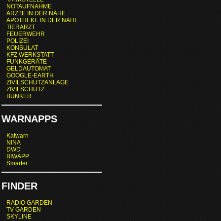
NOTAUFNAHME
ÄRZTE IN DER NÄHE
APOTHEKE IN DER NÄHE
TIERARZT
FEUERWEHR
POLIZEI
KONSULAT
KFZ WERKSTATT
FUNKGERÄTE
GELDAUTOMAT
GOOGLE-EARTH
ZIVILSCHUTZANLAGE
ZIVILSCHUTZ
BUNKER
WARNAPPS
Katwarn
NINA
DWD
BIWAPP
Smarter
FINDER
RADIO GARDEN
TV GARDEN
SKYLINE