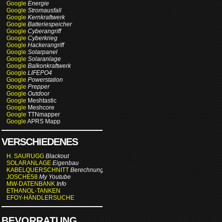
Google
Energie
Google
Stromausfall
Google
Kernkraftwerk
Google
Batteriespeicher
Google
Cyberangriff
Google
Cyberkrieg
Google
Hackerangriff
Google
Solarpanel
Google
Solaranlage
Google
Balkonkraftwerk
Google
LIFEPO4
Google
Powerstation
Google
Prepper
Google
Outdoor
Google
Meshtastic
Google
Meshcore
Google
TTNmapper
Google
APRS Mapp
VERSCHIEDENES
H. SAURUGG
Blackout
SOLARANLAGE
Eigenbau
KABELQUERSCHNITT
Berechnung
JOSCHE58
My Youtube
MW-DATENBANK
Info
ETHANOL-TANKEN
EFOY-HÄNDLERSUCHE
BEVORRATUNG