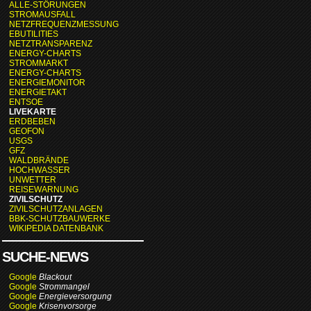
ALLE-STÖRUNGEN
STROMAUSFALL
NETZFREQUENZMESSUNG
EBUTILITIES
NETZTRANSPARENZ
ENERGY-CHARTS
STROMMARKT
ENERGY-CHARTS
ENERGIEMONITOR
ENERGIETAKT
ENTSOE
LIVEKARTE
ERDBEBEN
GEOFON
USGS
GFZ
WALDBRÄNDE
HOCHWASSER
UNWETTER
REISEWARNUNG
ZIVILSCHUTZ
ZIVILSCHUTZANLAGEN
BBK-SCHUTZBAUWERKE
WIKIPEDIA DATENBANK
SUCHE-NEWS
Google
Blackout
Google
Strommangel
Google
Energieversorgung
Google
Krisenvorsorge