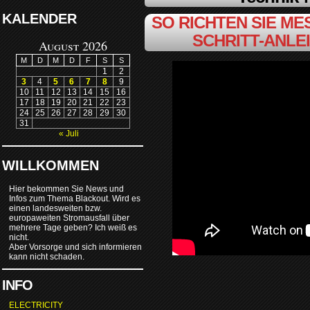
KALENDER
SO RICHTEN SIE MES
SCHRITT-ANLE
August 2026
M
D
M
D
F
S
S
1
2
3
4
5
6
7
8
9
10
11
12
13
14
15
16
17
18
19
20
21
22
23
24
25
26
27
28
29
30
31
« Juli
WILLKOMMEN
Hier bekommen Sie News und
Infos zum Thema Blackout. Wird es
einen landesweiten bzw.
europaweiten Stromausfall über
mehrere Tage geben? Ich weiß es
nicht.
Aber Vorsorge und sich informieren
kann nicht schaden.
INFO
ELECTRICITY