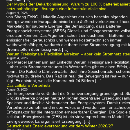
Der Mythos der Dekarbonisierung: Warum zu 100 % batteriebasier
netzunabhängige Lösungen eine Infrastrukturfalle sind
August 4, 2026
von Sheng FANG, LinkedIn Angesichts der sich beschleunigenden
Energiewende in Europa dominiert eine äußerst verlockende Thes
Marketing für saubere Energie: die Behauptung, dass Batterie-
Energiespeichersysteme (BESS) Diesel- und Gasgeneratoren volls
ersetzen können. Das Argument scheint einleuchtend – Batterien s
emissionsfrei, geräuschlos und werden kostentechnisch immer
wettbewerbsfähiger, wodurch die thermische Stromerzeugung mit f
Brennstoffen überflüssig wird. […]
Warum Preissignale Flexibilität anreizen – aber kein Stromnetz ste
August 4, 2026
von Marcel Linnemann auf LinkedIn Warum Preissignale Flexibilität
– aber kein Stromnetz steuern Im Westernfilm gibt es einen Effekt,
kennt: Die Kutsche fährt vorwärts, doch ihre Speichenräder scheine
rückwärts zu drehen. Das Rad ist real, die Bewegung ist real – nur 
lügt. Es entsteht, weil die Kamera mit 24 Bildern […]
Das zellulare Verteilnetz
August 3, 2026
Die Energiewende verändert die Stromversorgung grundlegend: Sta
Großkraftwerke prägen heute Millionen dezentraler Erzeugungsanl
Speicher und flexible Verbraucher das Energiesystem. Damit rücke
Verteilnetze zunehmend in den Fokus und werden zum entscheid
Erfolgsfaktor für die Integration erneuerbarer Energien. Die Studie 
zellulare Energiesystem (ZES) ist ein vielversprechendes Modell für
Energiewende: Es organisiert Erzeugung, […]
Deutschlands Energieversorgung vor dem Winter 2026/27