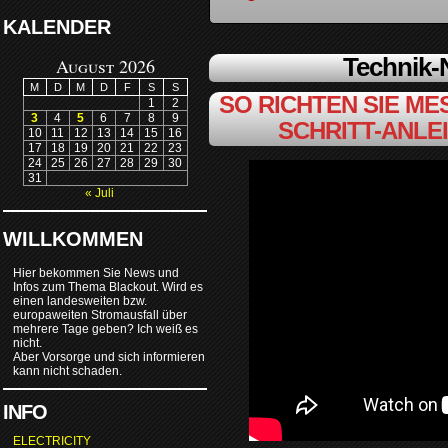
KALENDER
Technik
August 2026
M
D
M
D
F
S
S
SO RICHTEN SIE MES
1
2
3
4
5
6
7
8
9
SCHRITT-ANLE
10
11
12
13
14
15
16
17
18
19
20
21
22
23
24
25
26
27
28
29
30
31
« Juli
WILLKOMMEN
Hier bekommen Sie News und
Infos zum Thema Blackout. Wird es
einen landesweiten bzw.
europaweiten Stromausfall über
mehrere Tage geben? Ich weiß es
nicht.
Aber Vorsorge und sich informieren
kann nicht schaden.
INFO
ELECTRICITY