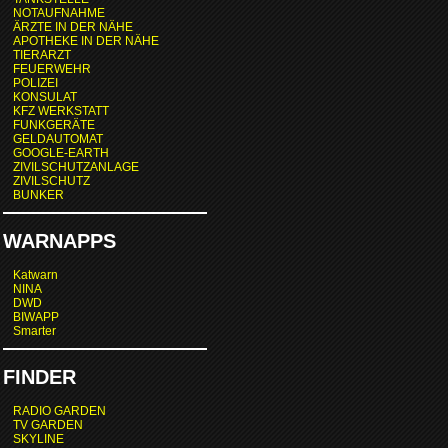
NOTAUFNAHME
ÄRZTE IN DER NÄHE
APOTHEKE IN DER NÄHE
TIERARZT
FEUERWEHR
POLIZEI
KONSULAT
KFZ WERKSTATT
FUNKGERÄTE
GELDAUTOMAT
GOOGLE-EARTH
ZIVILSCHUTZANLAGE
ZIVILSCHUTZ
BUNKER
WARNAPPS
Katwarn
NINA
DWD
BIWAPP
Smarter
FINDER
RADIO GARDEN
TV GARDEN
SKYLINE