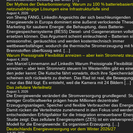
Der Mythos der Dekarbonisierung: Warum zu 100 % batteriebasier
netzunabhängige Lösungen eine Infrastrukturfalle sind
August 4, 2026
von Sheng FANG, LinkedIn Angesichts der sich beschleunigenden
Energiewende in Europa dominiert eine äußerst verlockende Thes
Marketing für saubere Energie: die Behauptung, dass Batterie-
Energiespeichersysteme (BESS) Diesel- und Gasgeneratoren volls
ersetzen können. Das Argument scheint einleuchtend – Batterien s
emissionsfrei, geräuschlos und werden kostentechnisch immer
wettbewerbsfähiger, wodurch die thermische Stromerzeugung mit f
Brennstoffen überflüssig wird. […]
Warum Preissignale Flexibilität anreizen – aber kein Stromnetz ste
August 4, 2026
von Marcel Linnemann auf LinkedIn Warum Preissignale Flexibilität
anreizen – aber kein Stromnetz steuern Im Westernfilm gibt es eine
den jeder kennt: Die Kutsche fährt vorwärts, doch ihre Speichenräd
scheinen sich rückwärts zu drehen. Das Rad ist real, die Bewegung 
– nur das Bild lügt. Es entsteht, weil die Kamera mit 24 Bildern […]
Das zellulare Verteilnetz
August 3, 2026
Die Energiewende verändert die Stromversorgung grundlegend: Sta
weniger Großkraftwerke prägen heute Millionen dezentraler
Erzeugungsanlagen, Speicher und flexible Verbraucher das Energi
Damit rücken die Verteilnetze zunehmend in den Fokus und werde
entscheidenden Erfolgsfaktor für die Integration erneuerbarer Ener
Studie zeigt: Das zellulare Energiesystem (ZES) ist ein vielverspr
Modell für die Energiewende: Es organisiert Erzeugung, […]
Deutschlands Energieversorgung vor dem Winter 2026/27