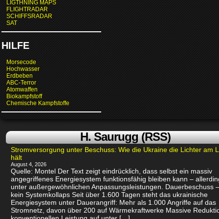
LIGTHNING MAPS
FLIGHTRADAR
SCHIFFSRADAR
SAT
HILFE
Morsecode
Hochwasser
Erdbeben
ABC-Terror
Atomwaffen
Biokampfstoff
Chemische Kampfstoffe
H. Saurugg (RSS)
Stromversorgung unter Beschuss: Wie die Ukraine die Lichter am 
hält
August 4, 2026
Quelle: Montel Der Text zeigt eindrücklich, dass selbst ein massiv
angegriffenes Energiesystem funktionsfähig bleiben kann – allerdin
unter außergewöhnlichen Anpassungsleistungen. Dauerbeschuss –
kein Systemkollaps Seit über 1.600 Tagen steht das ukrainische
Energiesystem unter Dauerangriff: Mehr als 1.000 Angriffe auf das
Stromnetz, davon über 200 auf Wärmekraftwerke Massive Redukti
konventionellen Leistung auf unter […]