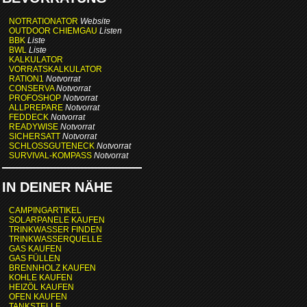
NOTRATIONATOR
Website
OUTDOOR CHIEMGAU
Listen
BBK
Liste
BWL
Liste
KALKULATOR
VORRATSKALKULATOR
RATION1
Notvorrat
CONSERVA
Notvorrat
PROFOSHOP
Notvorrat
ALLPREPARE
Notvorrat
FEDDECK
Notvorrat
READYWISE
Notvorrat
SICHERSATT
Notvorrat
SCHLOSSGUTENECK
Notvorrat
SURVIVAL-KOMPASS
Notvorrat
IN DEINER NÄHE
CAMPINGARTIKEL
SOLARPANELE KAUFEN
TRINKWASSER FINDEN
TRINKWASSERQUELLE
GAS KAUFEN
GAS FÜLLEN
BRENNHOLZ KAUFEN
KOHLE KAUFEN
HEIZÖL KAUFEN
OFEN KAUFEN
TANKSTELLE