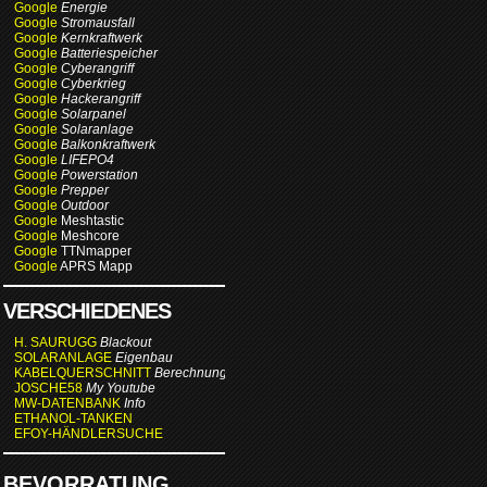
Google
Energie
Google
Stromausfall
Google
Kernkraftwerk
Google
Batteriespeicher
Google
Cyberangriff
Google
Cyberkrieg
Google
Hackerangriff
Google
Solarpanel
Google
Solaranlage
Google
Balkonkraftwerk
Google
LIFEPO4
Google
Powerstation
Google
Prepper
Google
Outdoor
Google
Meshtastic
Google
Meshcore
Google
TTNmapper
Google
APRS Mapp
VERSCHIEDENES
H. SAURUGG
Blackout
SOLARANLAGE
Eigenbau
KABELQUERSCHNITT
Berechnung
JOSCHE58
My Youtube
MW-DATENBANK
Info
ETHANOL-TANKEN
EFOY-HÄNDLERSUCHE
BEVORRATUNG