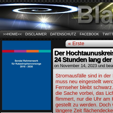
News und Infos zum Thema Stromausfall
>>HOME<<
DISCLAIMER
DATENSCHUTZ
FACEBOOK
TWIT
« Erste
Der Hochtaunuskreis
24 Stunden lang der 
on
November 14, 2023
und bea
Stromausfälle sind in der
muss neu eingestellt werd
Fernseher bleibt schwarz
die Sache vorbei, das Lic
flimmert, nur die Uhr am 
gestellt zu werden. Doch
längere Zeit flächendecke