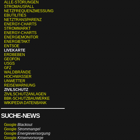
ALLE-STÖRUNGEN
STROMAUSFALL
NETZFREQUENZMESSUNG
EBUTILITIES
NETZTRANSPARENZ
ENERGY-CHARTS
STROMMARKT
ENERGY-CHARTS
ENERGIEMONITOR
ENERGIETAKT
ENTSOE
LIVEKARTE
ERDBEBEN
GEOFON
USGS
GFZ
WALDBRÄNDE
HOCHWASSER
UNWETTER
REISEWARNUNG
ZIVILSCHUTZ
ZIVILSCHUTZANLAGEN
BBK-SCHUTZBAUWERKE
WIKIPEDIA DATENBANK
SUCHE-NEWS
Google
Blackout
Google
Strommangel
Google
Energieversorgung
Google
Krisenvorsorge