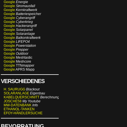
Google
Energie
Google
Stromausfall
Google
Kernkraftwerk
Google
Batteriespeicher
Google
Cyberangriff
Google
Cyberkrieg
Google
Hackerangriff
Google
Solarpanel
Google
Solaranlage
Google
Balkonkraftwerk
Google
LIFEPO4
Google
Powerstation
Google
Prepper
Google
Outdoor
Google
Meshtastic
Google
Meshcore
Google
TTNmapper
Google
APRS Mapp
VERSCHIEDENES
H. SAURUGG
Blackout
SOLARANLAGE
Eigenbau
KABELQUERSCHNITT
Berechnung
JOSCHE58
My Youtube
MW-DATENBANK
Info
ETHANOL-TANKEN
EFOY-HÄNDLERSUCHE
BEVORRATUNG