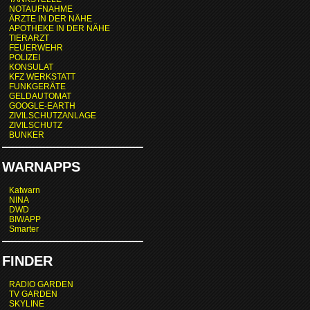
NOTAUFNAHME
ÄRZTE IN DER NÄHE
APOTHEKE IN DER NÄHE
TIERARZT
FEUERWEHR
POLIZEI
KONSULAT
KFZ WERKSTATT
FUNKGERÄTE
GELDAUTOMAT
GOOGLE-EARTH
ZIVILSCHUTZANLAGE
ZIVILSCHUTZ
BUNKER
WARNAPPS
Katwarn
NINA
DWD
BIWAPP
Smarter
FINDER
RADIO GARDEN
TV GARDEN
SKYLINE