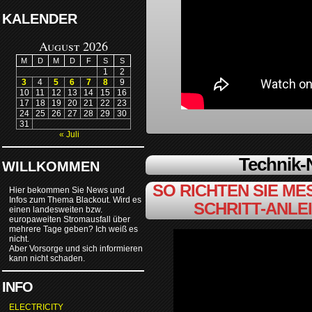
KALENDER
August 2026
M
D
M
D
F
S
S
1
2
3
4
5
6
7
8
9
10
11
12
13
14
15
16
17
18
19
20
21
22
23
24
25
26
27
28
29
30
31
« Juli
Technik
WILLKOMMEN
SO RICHTEN SIE MES
Hier bekommen Sie News und
Infos zum Thema Blackout. Wird es
SCHRITT-ANLE
einen landesweiten bzw.
europaweiten Stromausfall über
mehrere Tage geben? Ich weiß es
nicht.
Aber Vorsorge und sich informieren
kann nicht schaden.
INFO
ELECTRICITY