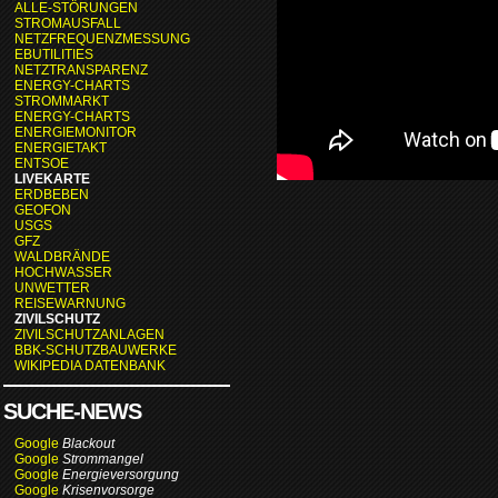
ALLE-STÖRUNGEN
STROMAUSFALL
NETZFREQUENZMESSUNG
EBUTILITIES
NETZTRANSPARENZ
ENERGY-CHARTS
STROMMARKT
ENERGY-CHARTS
ENERGIEMONITOR
ENERGIETAKT
ENTSOE
LIVEKARTE
ERDBEBEN
GEOFON
USGS
GFZ
WALDBRÄNDE
HOCHWASSER
UNWETTER
REISEWARNUNG
ZIVILSCHUTZ
ZIVILSCHUTZANLAGEN
BBK-SCHUTZBAUWERKE
WIKIPEDIA DATENBANK
SUCHE-NEWS
Google
Blackout
Google
Strommangel
Google
Energieversorgung
Google
Krisenvorsorge