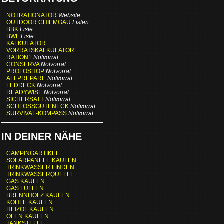
NOTRATIONATOR
Website
OUTDOOR CHIEMGAU
Listen
BBK
Liste
BWL
Liste
KALKULATOR
VORRATSKALKULATOR
RATION1
Notvorrat
CONSERVA
Notvorrat
PROFOSHOP
Notvorrat
ALLPREPARE
Notvorrat
FEDDECK
Notvorrat
READYWISE
Notvorrat
SICHERSATT
Notvorrat
SCHLOSSGUTENECK
Notvorrat
SURVIVAL-KOMPASS
Notvorrat
IN DEINER NÄHE
CAMPINGARTIKEL
SOLARPANELE KAUFEN
TRINKWASSER FINDEN
TRINKWASSERQUELLE
GAS KAUFEN
GAS FÜLLEN
BRENNHOLZ KAUFEN
KOHLE KAUFEN
HEIZÖL KAUFEN
OFEN KAUFEN
TANKSTELLE