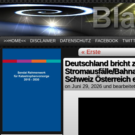
News und Infos zum Thema Stromausfall
>>HOME<<
DISCLAIMER
DATENSCHUTZ
FACEBOOK
TWIT
« Erste
Deutschland bricht
Stromausfälle/Bahna
Schweiz Österreich
on
Juni 29, 2026
und bearbeite