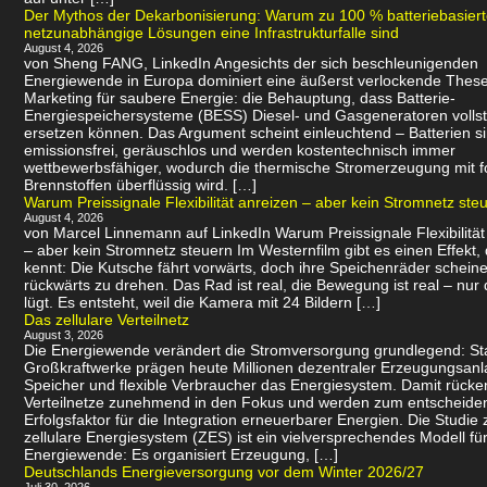
Der Mythos der Dekarbonisierung: Warum zu 100 % batteriebasier
netzunabhängige Lösungen eine Infrastrukturfalle sind
August 4, 2026
von Sheng FANG, LinkedIn Angesichts der sich beschleunigenden
Energiewende in Europa dominiert eine äußerst verlockende Thes
Marketing für saubere Energie: die Behauptung, dass Batterie-
Energiespeichersysteme (BESS) Diesel- und Gasgeneratoren volls
ersetzen können. Das Argument scheint einleuchtend – Batterien s
emissionsfrei, geräuschlos und werden kostentechnisch immer
wettbewerbsfähiger, wodurch die thermische Stromerzeugung mit f
Brennstoffen überflüssig wird. […]
Warum Preissignale Flexibilität anreizen – aber kein Stromnetz ste
August 4, 2026
von Marcel Linnemann auf LinkedIn Warum Preissignale Flexibilität
– aber kein Stromnetz steuern Im Westernfilm gibt es einen Effekt,
kennt: Die Kutsche fährt vorwärts, doch ihre Speichenräder scheine
rückwärts zu drehen. Das Rad ist real, die Bewegung ist real – nur 
lügt. Es entsteht, weil die Kamera mit 24 Bildern […]
Das zellulare Verteilnetz
August 3, 2026
Die Energiewende verändert die Stromversorgung grundlegend: Sta
Großkraftwerke prägen heute Millionen dezentraler Erzeugungsanl
Speicher und flexible Verbraucher das Energiesystem. Damit rücke
Verteilnetze zunehmend in den Fokus und werden zum entscheid
Erfolgsfaktor für die Integration erneuerbarer Energien. Die Studie 
zellulare Energiesystem (ZES) ist ein vielversprechendes Modell für
Energiewende: Es organisiert Erzeugung, […]
Deutschlands Energieversorgung vor dem Winter 2026/27