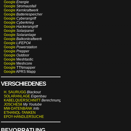
Google
Energie
Google
Stromausfall
Google
Kernkraftwerk
Google
Batteriespeicher
Google
Cyberangriff
Google
Cyberkrieg
Google
Hackerangriff
Google
Solarpanel
Google
Solaranlage
Google
Balkonkraftwerk
Google
LIFEPO4
Google
Powerstation
Google
Prepper
Google
Outdoor
Google
Meshtastic
Google
Meshcore
Google
TTNmapper
Google
APRS Mapp
VERSCHIEDENES
H. SAURUGG
Blackout
SOLARANLAGE
Eigenbau
KABELQUERSCHNITT
Berechnung
JOSCHE58
My Youtube
MW-DATENBANK
Info
ETHANOL-TANKEN
EFOY-HÄNDLERSUCHE
BEVORRATUNG