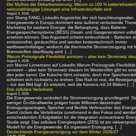
Der Mythos der Dekarbonisierung: Warum zu 100 % batteriebasier
netzunabhängige Lösungen eine Infrastrukturfalle sind
August 4, 2026
von Sheng FANG, LinkedIn Angesichts der sich beschleunigenden
Energiewende in Europa dominiert eine äußerst verlockende Thes
Marketing für saubere Energie: die Behauptung, dass Batterie-
Energiespeichersysteme (BESS) Diesel- und Gasgeneratoren volls
ersetzen können. Das Argument scheint einleuchtend – Batterien s
emissionsfrei, geräuschlos und werden kostentechnisch immer
wettbewerbsfähiger, wodurch die thermische Stromerzeugung mit f
Brennstoffen überflüssig wird. […]
Warum Preissignale Flexibilität anreizen – aber kein Stromnetz ste
August 4, 2026
von Marcel Linnemann auf LinkedIn Warum Preissignale Flexibilität
anreizen – aber kein Stromnetz steuern Im Westernfilm gibt es eine
den jeder kennt: Die Kutsche fährt vorwärts, doch ihre Speichenräd
scheinen sich rückwärts zu drehen. Das Rad ist real, die Bewegung 
– nur das Bild lügt. Es entsteht, weil die Kamera mit 24 Bildern […]
Das zellulare Verteilnetz
August 3, 2026
Die Energiewende verändert die Stromversorgung grundlegend: Sta
weniger Großkraftwerke prägen heute Millionen dezentraler
Erzeugungsanlagen, Speicher und flexible Verbraucher das Energi
Damit rücken die Verteilnetze zunehmend in den Fokus und werde
entscheidenden Erfolgsfaktor für die Integration erneuerbarer Ener
Studie zeigt: Das zellulare Energiesystem (ZES) ist ein vielverspr
Modell für die Energiewende: Es organisiert Erzeugung, […]
Deutschlands Energieversorgung vor dem Winter 2026/27