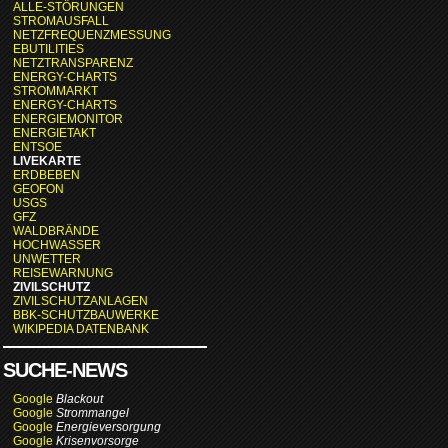
ALLE-STÖRUNGEN
STROMAUSFALL
NETZFREQUENZMESSUNG
EBUTILITIES
NETZTRANSPARENZ
ENERGY-CHARTS
STROMMARKT
ENERGY-CHARTS
ENERGIEMONITOR
ENERGIETAKT
ENTSOE
LIVEKARTE
ERDBEBEN
GEOFON
USGS
GFZ
WALDBRÄNDE
HOCHWASSER
UNWETTER
REISEWARNUNG
ZIVILSCHUTZ
ZIVILSCHUTZANLAGEN
BBK-SCHUTZBAUWERKE
WIKIPEDIA DATENBANK
SUCHE-NEWS
Google
Blackout
Google
Strommangel
Google
Energieversorgung
Google
Krisenvorsorge