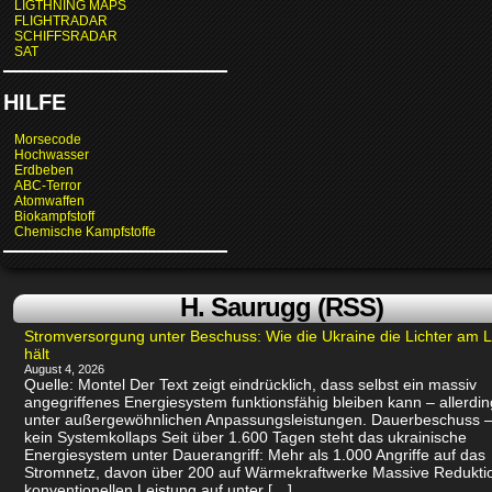
LIGTHNING MAPS
FLIGHTRADAR
SCHIFFSRADAR
SAT
HILFE
Morsecode
Hochwasser
Erdbeben
ABC-Terror
Atomwaffen
Biokampfstoff
Chemische Kampfstoffe
H. Saurugg (RSS)
Stromversorgung unter Beschuss: Wie die Ukraine die Lichter am 
hält
August 4, 2026
Quelle: Montel Der Text zeigt eindrücklich, dass selbst ein massiv
angegriffenes Energiesystem funktionsfähig bleiben kann – allerdin
unter außergewöhnlichen Anpassungsleistungen. Dauerbeschuss –
kein Systemkollaps Seit über 1.600 Tagen steht das ukrainische
Energiesystem unter Dauerangriff: Mehr als 1.000 Angriffe auf das
Stromnetz, davon über 200 auf Wärmekraftwerke Massive Redukti
konventionellen Leistung auf unter […]