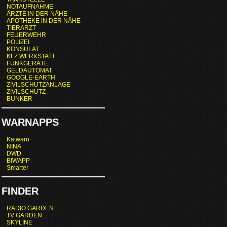
NOTAUFNAHME
ÄRZTE IN DER NÄHE
APOTHEKE IN DER NÄHE
TIERARZT
FEUERWEHR
POLIZEI
KONSULAT
KFZ WERKSTATT
FUNKGERÄTE
GELDAUTOMAT
GOOGLE-EARTH
ZIVILSCHUTZANLAGE
ZIVILSCHUTZ
BUNKER
WARNAPPS
Katwarn
NINA
DWD
BIWAPP
Smarter
FINDER
RADIO GARDEN
TV GARDEN
SKYLINE