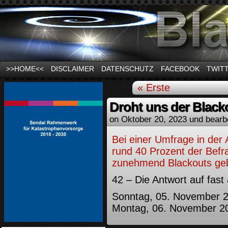
News und Infos zum Thema Stromausfall
>>HOME<<
DISCLAIMER
DATENSCHUTZ
FACEBOOK
TWIT
« Erste
Droht uns der Black
on
Oktober 20, 2023
und bearb
Bei einer Umfrage in de
rund 40 Prozent der Befr
zunehmend Blackouts geb
42 – Die Antwort auf fast 
Sonntag, 05. November 2
Montag, 06. November 20