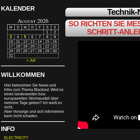
KALENDER
Technik
August 2026
SO RICHTEN SIE MES
M
D
M
D
F
S
S
SCHRITT-ANLE
1
2
3
4
5
6
7
8
9
10
11
12
13
14
15
16
17
18
19
20
21
22
23
24
25
26
27
28
29
30
31
« Juli
WILLKOMMEN
Hier bekommen Sie News und
Infos zum Thema Blackout. Wird es
einen landesweiten bzw.
europaweiten Stromausfall über
mehrere Tage geben? Ich weiß es
nicht.
Aber Vorsorge und sich informieren
kann nicht schaden.
INFO
ELECTRICITY