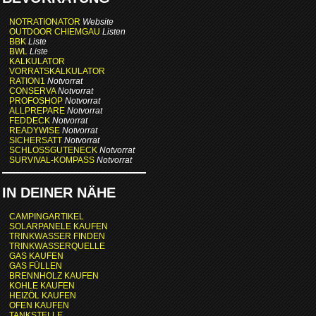
NOTRATIONATOR
Website
OUTDOOR CHIEMGAU
Listen
BBK
Liste
BWL
Liste
KALKULATOR
VORRATSKALKULATOR
RATION1
Notvorrat
CONSERVA
Notvorrat
PROFOSHOP
Notvorrat
ALLPREPARE
Notvorrat
FEDDECK
Notvorrat
READYWISE
Notvorrat
SICHERSATT
Notvorrat
SCHLOSSGUTENECK
Notvorrat
SURVIVAL-KOMPASS
Notvorrat
IN DEINER NÄHE
CAMPINGARTIKEL
SOLARPANELE KAUFEN
TRINKWASSER FINDEN
TRINKWASSERQUELLE
GAS KAUFEN
GAS FÜLLEN
BRENNHOLZ KAUFEN
KOHLE KAUFEN
HEIZÖL KAUFEN
OFEN KAUFEN
TANKSTELLE