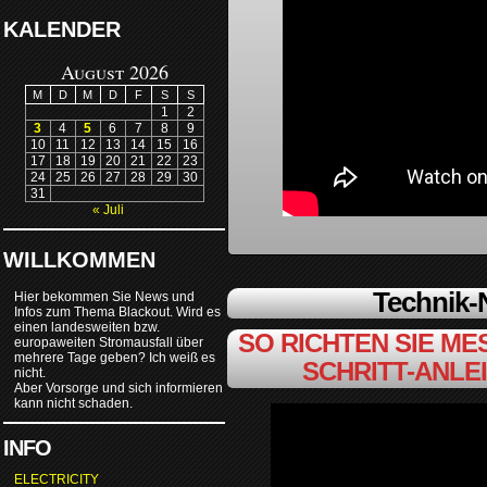
KALENDER
August 2026
M
D
M
D
F
S
S
1
2
3
4
5
6
7
8
9
10
11
12
13
14
15
16
17
18
19
20
21
22
23
24
25
26
27
28
29
30
31
« Juli
WILLKOMMEN
Technik
Hier bekommen Sie News und
Infos zum Thema Blackout. Wird es
einen landesweiten bzw.
SO RICHTEN SIE MES
europaweiten Stromausfall über
mehrere Tage geben? Ich weiß es
SCHRITT-ANLE
nicht.
Aber Vorsorge und sich informieren
kann nicht schaden.
INFO
ELECTRICITY