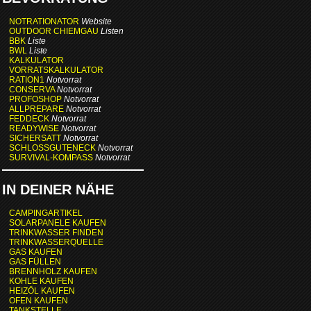
NOTRATIONATOR
Website
OUTDOOR CHIEMGAU
Listen
BBK
Liste
BWL
Liste
KALKULATOR
VORRATSKALKULATOR
RATION1
Notvorrat
CONSERVA
Notvorrat
PROFOSHOP
Notvorrat
ALLPREPARE
Notvorrat
FEDDECK
Notvorrat
READYWISE
Notvorrat
SICHERSATT
Notvorrat
SCHLOSSGUTENECK
Notvorrat
SURVIVAL-KOMPASS
Notvorrat
IN DEINER NÄHE
CAMPINGARTIKEL
SOLARPANELE KAUFEN
TRINKWASSER FINDEN
TRINKWASSERQUELLE
GAS KAUFEN
GAS FÜLLEN
BRENNHOLZ KAUFEN
KOHLE KAUFEN
HEIZÖL KAUFEN
OFEN KAUFEN
TANKSTELLE