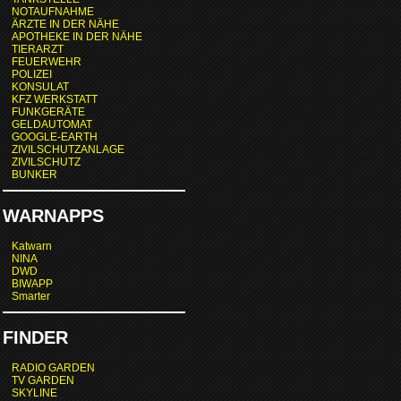
NOTAUFNAHME
ÄRZTE IN DER NÄHE
APOTHEKE IN DER NÄHE
TIERARZT
FEUERWEHR
POLIZEI
KONSULAT
KFZ WERKSTATT
FUNKGERÄTE
GELDAUTOMAT
GOOGLE-EARTH
ZIVILSCHUTZANLAGE
ZIVILSCHUTZ
BUNKER
WARNAPPS
Katwarn
NINA
DWD
BIWAPP
Smarter
FINDER
RADIO GARDEN
TV GARDEN
SKYLINE