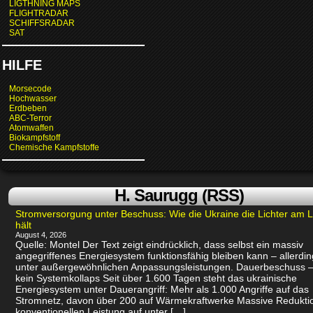
LIGTHNING MAPS
FLIGHTRADAR
SCHIFFSRADAR
SAT
HILFE
Morsecode
Hochwasser
Erdbeben
ABC-Terror
Atomwaffen
Biokampfstoff
Chemische Kampfstoffe
H. Saurugg (RSS)
Stromversorgung unter Beschuss: Wie die Ukraine die Lichter am 
hält
August 4, 2026
Quelle: Montel Der Text zeigt eindrücklich, dass selbst ein massiv
angegriffenes Energiesystem funktionsfähig bleiben kann – allerdin
unter außergewöhnlichen Anpassungsleistungen. Dauerbeschuss –
kein Systemkollaps Seit über 1.600 Tagen steht das ukrainische
Energiesystem unter Dauerangriff: Mehr als 1.000 Angriffe auf das
Stromnetz, davon über 200 auf Wärmekraftwerke Massive Redukti
konventionellen Leistung auf unter […]