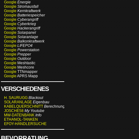
Google
Energie
Google
Stromausfall
Google
Kernkraftwerk
Google
Batteriespeicher
Google
Cyberangriff
Google
Cyberkrieg
Google
Hackerangriff
Google
Solarpanel
Google
Solaranlage
Google
Balkonkraftwerk
Google
LIFEPO4
Google
Powerstation
Google
Prepper
Google
Outdoor
Google
Meshtastic
Google
Meshcore
Google
TTNmapper
Google
APRS Mapp
VERSCHIEDENES
H. SAURUGG
Blackout
SOLARANLAGE
Eigenbau
KABELQUERSCHNITT
Berechnung
JOSCHE58
My Youtube
MW-DATENBANK
Info
ETHANOL-TANKEN
EFOY-HÄNDLERSUCHE
BEVORRATUNG