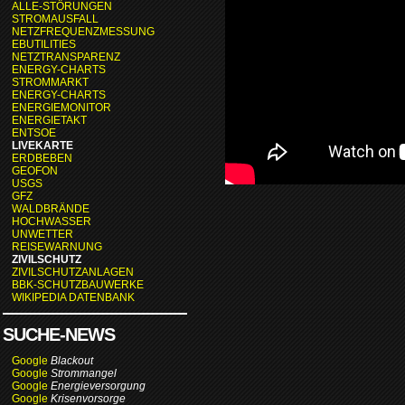
ALLE-STÖRUNGEN
STROMAUSFALL
NETZFREQUENZMESSUNG
EBUTILITIES
NETZTRANSPARENZ
ENERGY-CHARTS
STROMMARKT
ENERGY-CHARTS
ENERGIEMONITOR
ENERGIETAKT
ENTSOE
LIVEKARTE
ERDBEBEN
GEOFON
USGS
GFZ
WALDBRÄNDE
HOCHWASSER
UNWETTER
REISEWARNUNG
ZIVILSCHUTZ
ZIVILSCHUTZANLAGEN
BBK-SCHUTZBAUWERKE
WIKIPEDIA DATENBANK
SUCHE-NEWS
Google
Blackout
Google
Strommangel
Google
Energieversorgung
Google
Krisenvorsorge