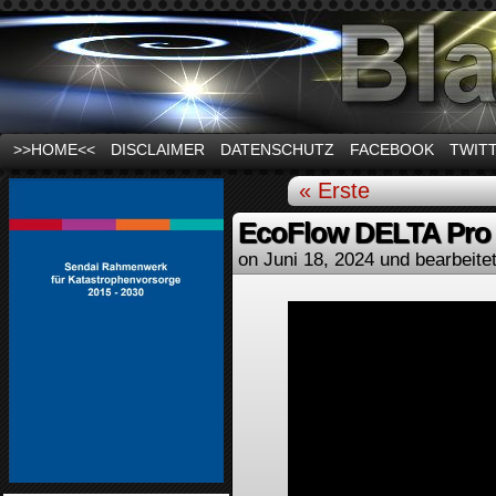
News und Infos zum Thema Stromausfall
>>HOME<<
DISCLAIMER
DATENSCHUTZ
FACEBOOK
TWIT
« Erste
EcoFlow DELTA Pro 
on
Juni 18, 2024
und bearbeite