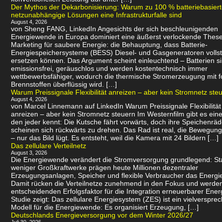
Der Mythos der Dekarbonisierung: Warum zu 100 % batteriebasier
netzunabhängige Lösungen eine Infrastrukturfalle sind
August 4, 2026
von Sheng FANG, LinkedIn Angesichts der sich beschleunigenden
Energiewende in Europa dominiert eine äußerst verlockende Thes
Marketing für saubere Energie: die Behauptung, dass Batterie-
Energiespeichersysteme (BESS) Diesel- und Gasgeneratoren volls
ersetzen können. Das Argument scheint einleuchtend – Batterien s
emissionsfrei, geräuschlos und werden kostentechnisch immer
wettbewerbsfähiger, wodurch die thermische Stromerzeugung mit f
Brennstoffen überflüssig wird. […]
Warum Preissignale Flexibilität anreizen – aber kein Stromnetz ste
August 4, 2026
von Marcel Linnemann auf LinkedIn Warum Preissignale Flexibilität
anreizen – aber kein Stromnetz steuern Im Westernfilm gibt es eine
den jeder kennt: Die Kutsche fährt vorwärts, doch ihre Speichenräd
scheinen sich rückwärts zu drehen. Das Rad ist real, die Bewegung 
– nur das Bild lügt. Es entsteht, weil die Kamera mit 24 Bildern […]
Das zellulare Verteilnetz
August 3, 2026
Die Energiewende verändert die Stromversorgung grundlegend: Sta
weniger Großkraftwerke prägen heute Millionen dezentraler
Erzeugungsanlagen, Speicher und flexible Verbraucher das Energi
Damit rücken die Verteilnetze zunehmend in den Fokus und werde
entscheidenden Erfolgsfaktor für die Integration erneuerbarer Ener
Studie zeigt: Das zellulare Energiesystem (ZES) ist ein vielverspr
Modell für die Energiewende: Es organisiert Erzeugung, […]
Deutschlands Energieversorgung vor dem Winter 2026/27