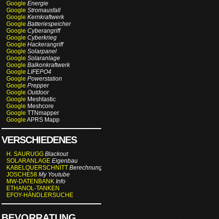
Google
Energie
Google
Stromausfall
Google
Kernkraftwerk
Google
Batteriespeicher
Google
Cyberangriff
Google
Cyberkrieg
Google
Hackerangriff
Google
Solarpanel
Google
Solaranlage
Google
Balkonkraftwerk
Google
LIFEPO4
Google
Powerstation
Google
Prepper
Google
Outdoor
Google
Meshtastic
Google
Meshcore
Google
TTNmapper
Google
APRS Mapp
VERSCHIEDENES
H. SAURUGG
Blackout
SOLARANLAGE
Eigenbau
KABELQUERSCHNITT
Berechnung
JOSCHE58
My Youtube
MW-DATENBANK
Info
ETHANOL-TANKEN
EFOY-HÄNDLERSUCHE
BEVORRATUNG