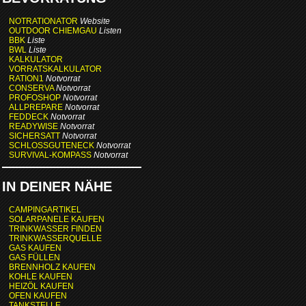
NOTRATIONATOR
Website
OUTDOOR CHIEMGAU
Listen
BBK
Liste
BWL
Liste
KALKULATOR
VORRATSKALKULATOR
RATION1
Notvorrat
CONSERVA
Notvorrat
PROFOSHOP
Notvorrat
ALLPREPARE
Notvorrat
FEDDECK
Notvorrat
READYWISE
Notvorrat
SICHERSATT
Notvorrat
SCHLOSSGUTENECK
Notvorrat
SURVIVAL-KOMPASS
Notvorrat
IN DEINER NÄHE
CAMPINGARTIKEL
SOLARPANELE KAUFEN
TRINKWASSER FINDEN
TRINKWASSERQUELLE
GAS KAUFEN
GAS FÜLLEN
BRENNHOLZ KAUFEN
KOHLE KAUFEN
HEIZÖL KAUFEN
OFEN KAUFEN
TANKSTELLE