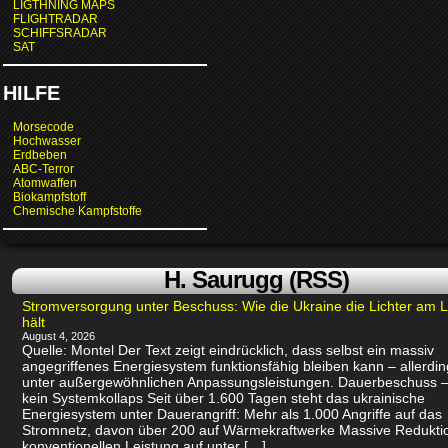
LIGTHNING MAPS
FLIGHTRADAR
SCHIFFSRADAR
SAT
HILFE
Morsecode
Hochwasser
Erdbeben
ABC-Terror
Atomwaffen
Biokampfstoff
Chemische Kampfstoffe
H. Saurugg (RSS)
Stromversorgung unter Beschuss: Wie die Ukraine die Lichter am 
hält
August 4, 2026
Quelle: Montel Der Text zeigt eindrücklich, dass selbst ein massiv
angegriffenes Energiesystem funktionsfähig bleiben kann – allerdin
unter außergewöhnlichen Anpassungsleistungen. Dauerbeschuss –
kein Systemkollaps Seit über 1.600 Tagen steht das ukrainische
Energiesystem unter Dauerangriff: Mehr als 1.000 Angriffe auf das
Stromnetz, davon über 200 auf Wärmekraftwerke Massive Redukti
konventionellen Leistung auf unter […]