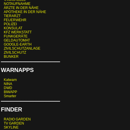
NOTAUFNAHME
ÄRZTE IN DER NÄHE
APOTHEKE IN DER NÄHE
TIERARZT
FEUERWEHR
POLIZEI
KONSULAT
KFZ WERKSTATT
FUNKGERÄTE
GELDAUTOMAT
GOOGLE-EARTH
ZIVILSCHUTZANLAGE
ZIVILSCHUTZ
BUNKER
WARNAPPS
Katwarn
NINA
DWD
BIWAPP
Smarter
FINDER
RADIO GARDEN
TV GARDEN
SKYLINE