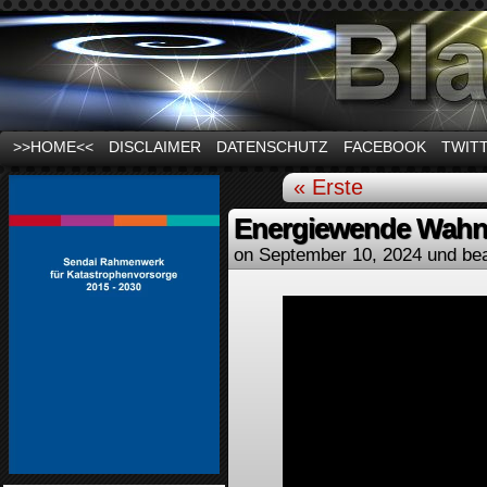
News und Infos zum Thema Stromausfall
>>HOME<<
DISCLAIMER
DATENSCHUTZ
FACEBOOK
TWIT
« Erste
Energiewende Wahnsi
on
September 10, 2024
und be