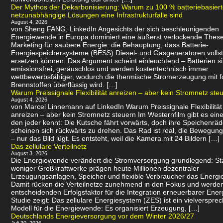
Der Mythos der Dekarbonisierung: Warum zu 100 % batteriebasier
netzunabhängige Lösungen eine Infrastrukturfalle sind
August 4, 2026
von Sheng FANG, LinkedIn Angesichts der sich beschleunigenden
Energiewende in Europa dominiert eine äußerst verlockende Thes
Marketing für saubere Energie: die Behauptung, dass Batterie-
Energiespeichersysteme (BESS) Diesel- und Gasgeneratoren volls
ersetzen können. Das Argument scheint einleuchtend – Batterien s
emissionsfrei, geräuschlos und werden kostentechnisch immer
wettbewerbsfähiger, wodurch die thermische Stromerzeugung mit f
Brennstoffen überflüssig wird. […]
Warum Preissignale Flexibilität anreizen – aber kein Stromnetz ste
August 4, 2026
von Marcel Linnemann auf LinkedIn Warum Preissignale Flexibilität
anreizen – aber kein Stromnetz steuern Im Westernfilm gibt es eine
den jeder kennt: Die Kutsche fährt vorwärts, doch ihre Speichenräd
scheinen sich rückwärts zu drehen. Das Rad ist real, die Bewegung 
– nur das Bild lügt. Es entsteht, weil die Kamera mit 24 Bildern […]
Das zellulare Verteilnetz
August 3, 2026
Die Energiewende verändert die Stromversorgung grundlegend: Sta
weniger Großkraftwerke prägen heute Millionen dezentraler
Erzeugungsanlagen, Speicher und flexible Verbraucher das Energi
Damit rücken die Verteilnetze zunehmend in den Fokus und werde
entscheidenden Erfolgsfaktor für die Integration erneuerbarer Ener
Studie zeigt: Das zellulare Energiesystem (ZES) ist ein vielverspr
Modell für die Energiewende: Es organisiert Erzeugung, […]
Deutschlands Energieversorgung vor dem Winter 2026/27