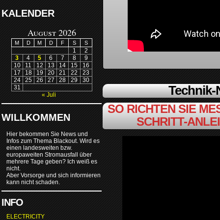
KALENDER
August 2026
M
D
M
D
F
S
S
1
2
3
4
5
6
7
8
9
10
11
12
13
14
15
16
17
18
19
20
21
22
23
24
25
26
27
28
29
30
Technik
31
« Juli
SO RICHTEN SIE MES
WILLKOMMEN
SCHRITT-ANLE
Hier bekommen Sie News und
Infos zum Thema Blackout. Wird es
einen landesweiten bzw.
europaweiten Stromausfall über
mehrere Tage geben? Ich weiß es
nicht.
Aber Vorsorge und sich informieren
kann nicht schaden.
INFO
ELECTRICITY