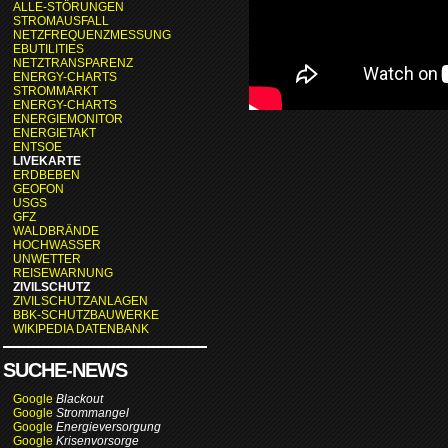
ALLE-STÖRUNGEN
STROMAUSFALL
NETZFREQUENZMESSUNG
EBUTILITIES
NETZTRANSPARENZ
ENERGY-CHARTS
STROMMARKT
ENERGY-CHARTS
ENERGIEMONITOR
ENERGIETAKT
ENTSOE
LIVEKARTE
ERDBEBEN
GEOFON
USGS
GFZ
WALDBRÄNDE
HOCHWASSER
UNWETTER
REISEWARNUNG
ZIVILSCHUTZ
ZIVILSCHUTZANLAGEN
BBK-SCHUTZBAUWERKE
WIKIPEDIA DATENBANK
SUCHE-NEWS
Google
Blackout
Google
Strommangel
Google
Energieversorgung
Google
Krisenvorsorge