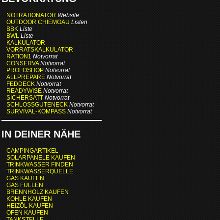
NOTRATIONATOR
Website
OUTDOOR CHIEMGAU
Listen
BBK
Liste
BWL
Liste
KALKULATOR
VORRATSKALKULATOR
RATION1
Notvorrat
CONSERVA
Notvorrat
PROFOSHOP
Notvorrat
ALLPREPARE
Notvorrat
FEDDECK
Notvorrat
READYWISE
Notvorrat
SICHERSATT
Notvorrat
SCHLOSSGUTENECK
Notvorrat
SURVIVAL-KOMPASS
Notvorrat
IN DEINER NÄHE
CAMPINGARTIKEL
SOLARPANELE KAUFEN
TRINKWASSER FINDEN
TRINKWASSERQUELLE
GAS KAUFEN
GAS FÜLLEN
BRENNHOLZ KAUFEN
KOHLE KAUFEN
HEIZÖL KAUFEN
OFEN KAUFEN
TANKSTELLE