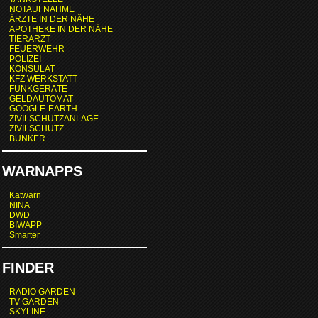
NOTAUFNAHME
ÄRZTE IN DER NÄHE
APOTHEKE IN DER NÄHE
TIERARZT
FEUERWEHR
POLIZEI
KONSULAT
KFZ WERKSTATT
FUNKGERÄTE
GELDAUTOMAT
GOOGLE-EARTH
ZIVILSCHUTZANLAGE
ZIVILSCHUTZ
BUNKER
WARNAPPS
Katwarn
NINA
DWD
BIWAPP
Smarter
FINDER
RADIO GARDEN
TV GARDEN
SKYLINE