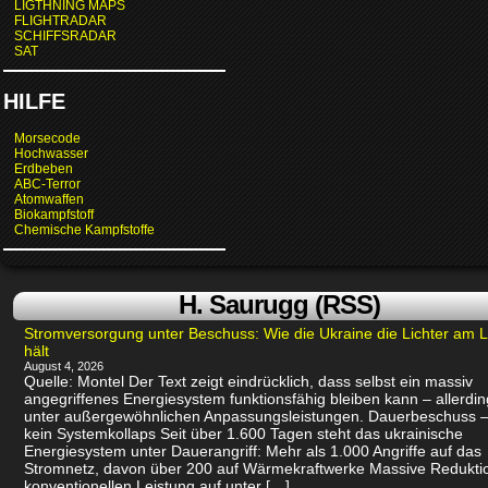
LIGTHNING MAPS
FLIGHTRADAR
SCHIFFSRADAR
SAT
HILFE
Morsecode
Hochwasser
Erdbeben
ABC-Terror
Atomwaffen
Biokampfstoff
Chemische Kampfstoffe
H. Saurugg (RSS)
Stromversorgung unter Beschuss: Wie die Ukraine die Lichter am 
hält
August 4, 2026
Quelle: Montel Der Text zeigt eindrücklich, dass selbst ein massiv
angegriffenes Energiesystem funktionsfähig bleiben kann – allerdin
unter außergewöhnlichen Anpassungsleistungen. Dauerbeschuss –
kein Systemkollaps Seit über 1.600 Tagen steht das ukrainische
Energiesystem unter Dauerangriff: Mehr als 1.000 Angriffe auf das
Stromnetz, davon über 200 auf Wärmekraftwerke Massive Redukti
konventionellen Leistung auf unter […]