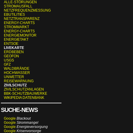
ALLE-STÖRUNGEN
STROMAUSFALL
NETZFREQUENZMESSUNG
EBUTILITIES
NETZTRANSPARENZ
ENERGY-CHARTS
STROMMARKT
ENERGY-CHARTS
ENERGIEMONITOR
ENERGIETAKT
ENTSOE
LIVEKARTE
ERDBEBEN
GEOFON
USGS
GFZ
WALDBRÄNDE
HOCHWASSER
UNWETTER
REISEWARNUNG
ZIVILSCHUTZ
ZIVILSCHUTZANLAGEN
BBK-SCHUTZBAUWERKE
WIKIPEDIA DATENBANK
SUCHE-NEWS
Google
Blackout
Google
Strommangel
Google
Energieversorgung
Google
Krisenvorsorge