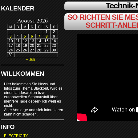
Technik
KALENDER
SO RICHTEN SIE MES
August 2026
SCHRITT-ANLE
M
D
M
D
F
S
S
1
2
3
4
5
6
7
8
9
10
11
12
13
14
15
16
17
18
19
20
21
22
23
24
25
26
27
28
29
30
31
« Juli
WILLKOMMEN
Hier bekommen Sie News und
Infos zum Thema Blackout. Wird es
einen landesweiten bzw.
europaweiten Stromausfall über
mehrere Tage geben? Ich weiß es
nicht.
Aber Vorsorge und sich informieren
kann nicht schaden.
INFO
ELECTRICITY