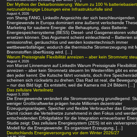
Der Mythos der Dekarbonisierung: Warum zu 100 % batteriebasier
netzunabhängige Lösungen eine Infrastrukturfalle sind
August 4, 2026
von Sheng FANG, LinkedIn Angesichts der sich beschleunigenden
Energiewende in Europa dominiert eine äußerst verlockende Thes
Marketing für saubere Energie: die Behauptung, dass Batterie-
Energiespeichersysteme (BESS) Diesel- und Gasgeneratoren volls
ersetzen können. Das Argument scheint einleuchtend – Batterien s
emissionsfrei, geräuschlos und werden kostentechnisch immer
wettbewerbsfähiger, wodurch die thermische Stromerzeugung mit f
Brennstoffen überflüssig wird. […]
Warum Preissignale Flexibilität anreizen – aber kein Stromnetz ste
August 4, 2026
von Marcel Linnemann auf LinkedIn Warum Preissignale Flexibilität
anreizen – aber kein Stromnetz steuern Im Westernfilm gibt es eine
den jeder kennt: Die Kutsche fährt vorwärts, doch ihre Speichenräd
scheinen sich rückwärts zu drehen. Das Rad ist real, die Bewegung 
– nur das Bild lügt. Es entsteht, weil die Kamera mit 24 Bildern […]
Das zellulare Verteilnetz
August 3, 2026
Die Energiewende verändert die Stromversorgung grundlegend: Sta
weniger Großkraftwerke prägen heute Millionen dezentraler
Erzeugungsanlagen, Speicher und flexible Verbraucher das Energi
Damit rücken die Verteilnetze zunehmend in den Fokus und werde
entscheidenden Erfolgsfaktor für die Integration erneuerbarer Ener
Studie zeigt: Das zellulare Energiesystem (ZES) ist ein vielverspr
Modell für die Energiewende: Es organisiert Erzeugung, […]
Deutschlands Energieversorgung vor dem Winter 2026/27