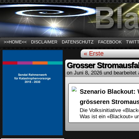
News und Infos zum Thema Stromausfall
>>HOME<<
DISCLAIMER
DATENSCHUTZ
FACEBOOK
TWIT
« Erste
Grosser Stromausfal
on
Juni 8, 2026
und bearbeitet 
Szenario Blackout: 
grösseren Stromaus
Die Volksinitiative «Blac
Was ist ein «Blackout» u