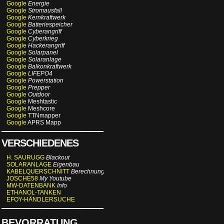
Google
Energie
Google
Stromausfall
Google
Kernkraftwerk
Google
Batteriespeicher
Google
Cyberangriff
Google
Cyberkrieg
Google
Hackerangriff
Google
Solarpanel
Google
Solaranlage
Google
Balkonkraftwerk
Google
LIFEPO4
Google
Powerstation
Google
Prepper
Google
Outdoor
Google
Meshtastic
Google
Meshcore
Google
TTNmapper
Google
APRS Mapp
VERSCHIEDENES
H. SAURUGG
Blackout
SOLARANLAGE
Eigenbau
KABELQUERSCHNITT
Berechnung
JOSCHE58
My Youtube
MW-DATENBANK
Info
ETHANOL-TANKEN
EFOY-HÄNDLERSUCHE
BEVORRATUNG