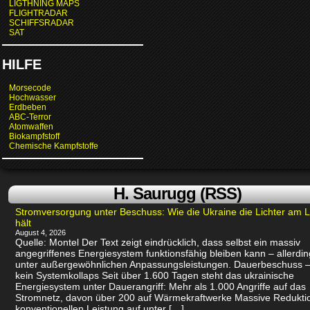
LIGTHNING MAPS
FLIGHTRADAR
SCHIFFSRADAR
SAT
HILFE
Morsecode
Hochwasser
Erdbeben
ABC-Terror
Atomwaffen
Biokampfstoff
Chemische Kampfstoffe
H. Saurugg (RSS)
Stromversorgung unter Beschuss: Wie die Ukraine die Lichter am 
hält
August 4, 2026
Quelle: Montel Der Text zeigt eindrücklich, dass selbst ein massiv
angegriffenes Energiesystem funktionsfähig bleiben kann – allerdin
unter außergewöhnlichen Anpassungsleistungen. Dauerbeschuss –
kein Systemkollaps Seit über 1.600 Tagen steht das ukrainische
Energiesystem unter Dauerangriff: Mehr als 1.000 Angriffe auf das
Stromnetz, davon über 200 auf Wärmekraftwerke Massive Redukti
konventionellen Leistung auf unter […]