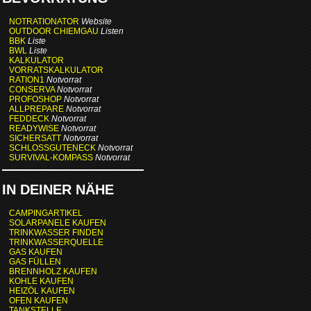
NOTRATIONATOR
Website
OUTDOOR CHIEMGAU
Listen
BBK
Liste
BWL
Liste
KALKULATOR
VORRATSKALKULATOR
RATION1
Notvorrat
CONSERVA
Notvorrat
PROFOSHOP
Notvorrat
ALLPREPARE
Notvorrat
FEDDECK
Notvorrat
READYWISE
Notvorrat
SICHERSATT
Notvorrat
SCHLOSSGUTENECK
Notvorrat
SURVIVAL-KOMPASS
Notvorrat
IN DEINER NÄHE
CAMPINGARTIKEL
SOLARPANELE KAUFEN
TRINKWASSER FINDEN
TRINKWASSERQUELLE
GAS KAUFEN
GAS FÜLLEN
BRENNHOLZ KAUFEN
KOHLE KAUFEN
HEIZÖL KAUFEN
OFEN KAUFEN
TANKSTELLE