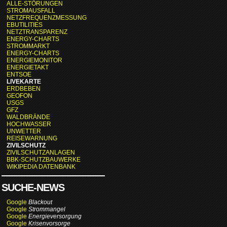
ALLE-STÖRUNGEN
STROMAUSFALL
NETZFREQUENZMESSUNG
EBUTILITIES
NETZTRANSPARENZ
ENERGY-CHARTS
STROMMARKT
ENERGY-CHARTS
ENERGIEMONITOR
ENERGIETAKT
ENTSOE
LIVEKARTE
ERDBEBEN
GEOFON
USGS
GFZ
WALDBRÄNDE
HOCHWASSER
UNWETTER
REISEWARNUNG
ZIVILSCHUTZ
ZIVILSCHUTZANLAGEN
BBK-SCHUTZBAUWERKE
WIKIPEDIA DATENBANK
SUCHE-NEWS
Google
Blackout
Google
Strommangel
Google
Energieversorgung
Google
Krisenvorsorge