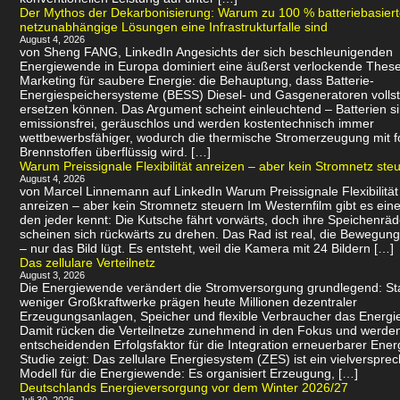
Der Mythos der Dekarbonisierung: Warum zu 100 % batteriebasier
netzunabhängige Lösungen eine Infrastrukturfalle sind
August 4, 2026
von Sheng FANG, LinkedIn Angesichts der sich beschleunigenden
Energiewende in Europa dominiert eine äußerst verlockende Thes
Marketing für saubere Energie: die Behauptung, dass Batterie-
Energiespeichersysteme (BESS) Diesel- und Gasgeneratoren volls
ersetzen können. Das Argument scheint einleuchtend – Batterien s
emissionsfrei, geräuschlos und werden kostentechnisch immer
wettbewerbsfähiger, wodurch die thermische Stromerzeugung mit f
Brennstoffen überflüssig wird. […]
Warum Preissignale Flexibilität anreizen – aber kein Stromnetz ste
August 4, 2026
von Marcel Linnemann auf LinkedIn Warum Preissignale Flexibilität
anreizen – aber kein Stromnetz steuern Im Westernfilm gibt es eine
den jeder kennt: Die Kutsche fährt vorwärts, doch ihre Speichenräd
scheinen sich rückwärts zu drehen. Das Rad ist real, die Bewegung 
– nur das Bild lügt. Es entsteht, weil die Kamera mit 24 Bildern […]
Das zellulare Verteilnetz
August 3, 2026
Die Energiewende verändert die Stromversorgung grundlegend: Sta
weniger Großkraftwerke prägen heute Millionen dezentraler
Erzeugungsanlagen, Speicher und flexible Verbraucher das Energi
Damit rücken die Verteilnetze zunehmend in den Fokus und werde
entscheidenden Erfolgsfaktor für die Integration erneuerbarer Ener
Studie zeigt: Das zellulare Energiesystem (ZES) ist ein vielverspr
Modell für die Energiewende: Es organisiert Erzeugung, […]
Deutschlands Energieversorgung vor dem Winter 2026/27