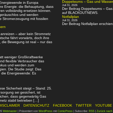
Doppelwums – Gas und Wassersp
 Energiewende in Europa
Juli 31, 2026
re Energie: die Behauptung, dass
Der Beitrag Doppelwums – Gas u
en vollständig ersetzen können.
auf BLACKOUTNEWS.
, geräuschlos und werden
Notfallplan
e Stromerzeugung mit fossilen
Juli 31, 2026
Der Beitrag Notfallplan ersch
uern
 anreizen – aber kein Stromnetz
utsche fährt vorwärts, doch ihre
, die Bewegung ist real – nur das
att weniger Großkraftwerke
nd flexible Verbraucher das
Fokus und werden zum
ien. Die Studie zeigt: Das
ür die Energiewende: Es
se Sicherheit steigt – Stand: 25.
orgung sei gesichert, ist
tlichen, dass gegenwärtig Gas
netz stabil betrieben […]
DISCLAIMER
DATENSCHUTZ
FACEBOOK
TWITTER
YOUTUBE
26
Webmaster
|
Präsentiert von
WordPress
mit
ComicPress
|
Subscribe:
RSS
|
Zurück nach