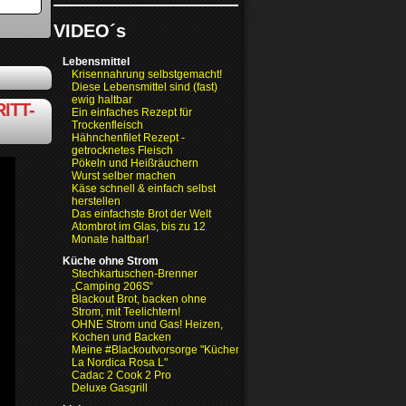
VIDEO´s
Lebensmittel
Krisennahrung selbstgemacht!
Diese Lebensmittel sind (fast)
ewig haltbar
ITT-
Ein einfaches Rezept für
Trockenfleisch
Hähnchenfilet Rezept -
getrocknetes Fleisch
Pökeln und Heißräuchern
Wurst selber machen
Käse schnell & einfach selbst
herstellen
Das einfachste Brot der Welt
Atombrot im Glas, bis zu 12
Monate haltbar!
Küche ohne Strom
Stechkartuschen-Brenner
„Camping 206S“
Blackout Brot, backen ohne
Strom, mit Teelichtern!
OHNE Strom und Gas! Heizen,
Kochen und Backen
Meine #Blackoutvorsorge "Küchenofen
La Nordica Rosa L"
Cadac 2 Cook 2 Pro
Deluxe Gasgrill