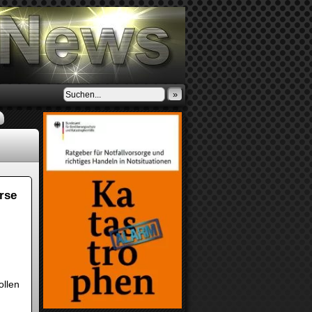
»
rse
ollen