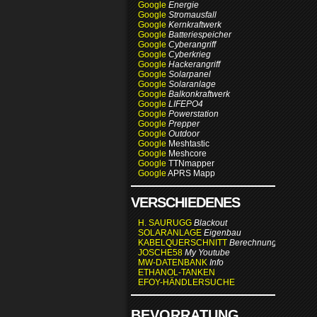
Google
Energie
Google
Stromausfall
Google
Kernkraftwerk
Google
Batteriespeicher
Google
Cyberangriff
Google
Cyberkrieg
Google
Hackerangriff
Google
Solarpanel
Google
Solaranlage
Google
Balkonkraftwerk
Google
LIFEPO4
Google
Powerstation
Google
Prepper
Google
Outdoor
Google
Meshtastic
Google
Meshcore
Google
TTNmapper
Google
APRS Mapp
VERSCHIEDENES
H. SAURUGG
Blackout
SOLARANLAGE
Eigenbau
KABELQUERSCHNITT
Berechnung
JOSCHE58
My Youtube
MW-DATENBANK
Info
ETHANOL-TANKEN
EFOY-HÄNDLERSUCHE
BEVORRATUNG