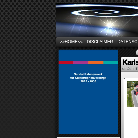
News und Infos zu
>>HOME<<
DISCLAIMER
DATENSC
Karl
on
Juni 7