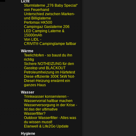
Licht
Sturmlaterne „276 Baby Special“
von Feuerhand
Unterschied zwischen Marken-
und Billiglaterne
Pertomax HK500
Campingaz Gaslaterne 206
LED Camping Laterne &
15000mAh
Von LIDL -
CRIVIT® Campinglampe faltbar
Wärme
Teelichtofen - so baust du ihn
richtig
Sichere NOTHEIZUNG für den
Gasstop und BLACKOUT
Petroleumheizung im Härtetest
Diese effiziente 300€ 5kW Not-
Diesel-Heizung erwärmt ein
ganzes Haus
Wasser
Trinkwasser konservieren -
Wasservorrat haltbar machen
Wasserversorgung in der Krise
-
Ist das der ultimative
Wasserfilter?
Outdoor Wasserfilter - Alles was
du wissen musst!
Elanwell & Life2Go Update
Hygiene