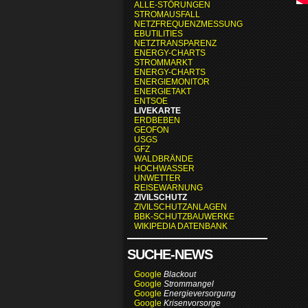
ALLE-STÖRUNGEN
STROMAUSFALL
NETZFREQUENZMESSUNG
EBUTILITIES
NETZTRANSPARENZ
ENERGY-CHARTS
STROMMARKT
ENERGY-CHARTS
ENERGIEMONITOR
ENERGIETAKT
ENTSOE
LIVEKARTE
ERDBEBEN
GEOFON
USGS
GFZ
WALDBRÄNDE
HOCHWASSER
UNWETTER
REISEWARNUNG
ZIVILSCHUTZ
ZIVILSCHUTZANLAGEN
BBK-SCHUTZBAUWERKE
WIKIPEDIA DATENBANK
SUCHE-NEWS
Google
Blackout
Google
Strommangel
Google
Energieversorgung
Google
Krisenvorsorge