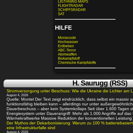
LIGTHNING MAPS
FLIGHTRADAR
SCHIFFSRADAR
SAT
HILFE
Morsecode
Hochwasser
Erdbeben
ABC-Terror
Atomwaffen
Biokampfstoff
Chemische Kampfstoffe
H. Saurugg (RSS)
Stromversorgung unter Beschuss: Wie die Ukraine die Lichter am L
August 4, 2026
Quelle: Montel Der Text zeigt eindrücklich, dass selbst ein massiv
funktionsfähig bleiben kann – allerdings nur unter außergewöhnli
Dauerbeschuss – aber kein Systemkollaps Seit über 1.600 Tagen st
Energiesystem unter Dauerangriff: Mehr als 1.000 Angriffe auf das
Wärmekraftwerke Massive Reduktion der konventionellen Leistung 
Der Mythos der Dekarbonisierung: Warum zu 100 % batteriebasie
eine Infrastrukturfalle sind
August 4, 2026