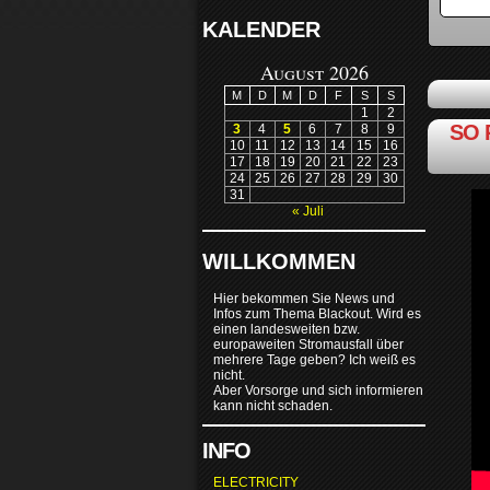
KALENDER
August 2026
M
D
M
D
F
S
S
1
2
SO 
3
4
5
6
7
8
9
10
11
12
13
14
15
16
17
18
19
20
21
22
23
24
25
26
27
28
29
30
31
« Juli
WILLKOMMEN
Hier bekommen Sie News und
Infos zum Thema Blackout. Wird es
einen landesweiten bzw.
europaweiten Stromausfall über
mehrere Tage geben? Ich weiß es
nicht.
Aber Vorsorge und sich informieren
kann nicht schaden.
INFO
ELECTRICITY