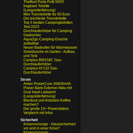
Thetford Porta Potti 565P,
tragbare Toilette
(Langzeiterfahrung)
Mini Trenntoilette für 60 Euro
Die leichteste Trenntoilette
Top 5 besten Campingtoiletten
Test 2023
Durchlauferhitzer für Camping
Gaskocher
Aqua2go Camping-Dusche
aufladbar
Neuer Badeofen für Warmwasser
Solardusche im Garten - Aufbau
und Test
Camplux BW158C Gas-
Durchlauferhitzer
Camplux AY132 Gas-
Durchlauferhitzer
Strom
Anker PowerCore 26800mAh
Power Bank Externer Akku mit
Dual Input Ladeport
(Langzeiterfahrung)
Blackout und trotzdem Kaffee
machen?
Der große 10+ Powerstation
Vergleich mit Infos
Sicherheit
Krisenvorsorge - Haussicherheit
vor und in einer Krise?
Krisenvorsorge -