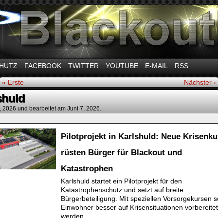
m Thema Stromausfall
HUTZ
FACEBOOK
TWITTER
YOUTUBE
E-MAIL
RSS
« Erste
Nächster ›
shuld
, 2026
und bearbeitet am Juni 7, 2026.
Pilotprojekt in Karlshuld: Neue Krisenku
rüsten Bürger für Blackout und
Katastrophen
Karlshuld startet ein Pilotprojekt für den
Katastrophenschutz und setzt auf breite
Bürgerbeteiligung. Mit speziellen Vorsorgekursen s
Einwohner besser auf Krisensituationen vorbereitet
werden.