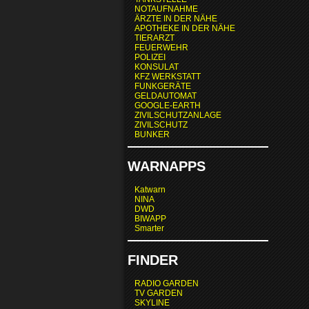
NOTAUFNAHME
ÄRZTE IN DER NÄHE
APOTHEKE IN DER NÄHE
TIERARZT
FEUERWEHR
POLIZEI
KONSULAT
KFZ WERKSTATT
FUNKGERÄTE
GELDAUTOMAT
GOOGLE-EARTH
ZIVILSCHUTZANLAGE
ZIVILSCHUTZ
BUNKER
WARNAPPS
Katwarn
NINA
DWD
BIWAPP
Smarter
FINDER
RADIO GARDEN
TV GARDEN
SKYLINE