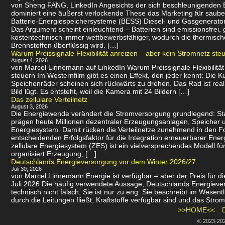
von Sheng FANG, LinkedIn Angesichts der sich beschleunigenden
dominiert eine äußerst verlockende These das Marketing für saube
Batterie-Energiespeichersysteme (BESS) Diesel- und Gasgenerator
Das Argument scheint einleuchtend – Batterien sind emissionsfrei
kostentechnisch immer wettbewerbsfähiger, wodurch die thermisch
Brennstoffen überflüssig wird. […]
Warum Preissignale Flexibilität anreizen – aber kein Stromnetz ste
August 4, 2026
von Marcel Linnemann auf LinkedIn Warum Preissignale Flexibilität
steuern Im Westernfilm gibt es einen Effekt, den jeder kennt: Die K
Speichenräder scheinen sich rückwärts zu drehen. Das Rad ist real
Bild lügt. Es entsteht, weil die Kamera mit 24 Bildern […]
Das zellulare Verteilnetz
August 3, 2026
Die Energiewende verändert die Stromversorgung grundlegend: St
prägen heute Millionen dezentraler Erzeugungsanlagen, Speicher u
Energiesystem. Damit rücken die Verteilnetze zunehmend in den 
entscheidenden Erfolgsfaktor für die Integration erneuerbarer Energ
zellulare Energiesystem (ZES) ist ein vielversprechendes Modell f
organisiert Erzeugung, […]
Deutschlands Energieversorgung vor dem Winter 2026/27
Juli 30, 2026
von Marcel Linnemann Energie ist verfügbar – aber der Preis für die
Juli 2026 Die häufig verwendete Aussage, Deutschlands Energievers
technisch nicht falsch. Sie ist nur zu eng. Sie beschreibt im Wesen
durch die Leitungen fließt, Kraftstoffe verfügbar sind und das Strom
>>HOME<<
© 2023-20