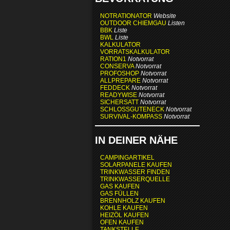
NOTRATIONATOR
Website
OUTDOOR CHIEMGAU
Listen
BBK
Liste
BWL
Liste
KALKULATOR
VORRATSKALKULATOR
RATION1
Notvorrat
CONSERVA
Notvorrat
PROFOSHOP
Notvorrat
ALLPREPARE
Notvorrat
FEDDECK
Notvorrat
READYWISE
Notvorrat
SICHERSATT
Notvorrat
SCHLOSSGUTENECK
Notvorrat
SURVIVAL-KOMPASS
Notvorrat
IN DEINER NÄHE
CAMPINGARTIKEL
SOLARPANELE KAUFEN
TRINKWASSER FINDEN
TRINKWASSERQUELLE
GAS KAUFEN
GAS FÜLLEN
BRENNHOLZ KAUFEN
KOHLE KAUFEN
HEIZÖL KAUFEN
OFEN KAUFEN
TANKSTELLE