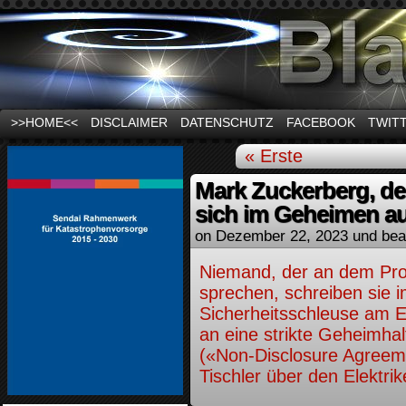
News und Infos zum Thema Stromausfall
>>HOME<<
DISCLAIMER
DATENSCHUTZ
FACEBOOK
TWIT
« Erste
Mark Zuckerberg, der
sich im Geheimen au
on
Dezember 22, 2023
und bea
Niemand, der an dem Proj
sprechen, schreiben sie im
Sicherheitsschleuse am E
an eine strikte Geheimha
(«Non-Disclosure Agreem
Tischler über den Elektrik