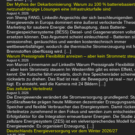
Der Mythos der Dekarbonisierung: Warum zu 100 % batteriebasier
netzunabhängige Lösungen eine Infrastrukturfalle sind
August 4, 2026
von Sheng FANG, LinkedIn Angesichts der sich beschleunigenden
Energiewende in Europa dominiert eine äußerst verlockende Thes
Marketing für saubere Energie: die Behauptung, dass Batterie-
Energiespeichersysteme (BESS) Diesel- und Gasgeneratoren volls
ersetzen können. Das Argument scheint einleuchtend – Batterien s
emissionsfrei, geräuschlos und werden kostentechnisch immer
wettbewerbsfähiger, wodurch die thermische Stromerzeugung mit f
Brennstoffen überflüssig wird. […]
Warum Preissignale Flexibilität anreizen – aber kein Stromnetz ste
August 4, 2026
von Marcel Linnemann auf LinkedIn Warum Preissignale Flexibilität
– aber kein Stromnetz steuern Im Westernfilm gibt es einen Effekt,
kennt: Die Kutsche fährt vorwärts, doch ihre Speichenräder scheine
rückwärts zu drehen. Das Rad ist real, die Bewegung ist real – nur 
lügt. Es entsteht, weil die Kamera mit 24 Bildern […]
Das zellulare Verteilnetz
August 3, 2026
Die Energiewende verändert die Stromversorgung grundlegend: Sta
Großkraftwerke prägen heute Millionen dezentraler Erzeugungsanl
Speicher und flexible Verbraucher das Energiesystem. Damit rücke
Verteilnetze zunehmend in den Fokus und werden zum entscheid
Erfolgsfaktor für die Integration erneuerbarer Energien. Die Studie 
zellulare Energiesystem (ZES) ist ein vielversprechendes Modell für
Energiewende: Es organisiert Erzeugung, […]
Deutschlands Energieversorgung vor dem Winter 2026/27