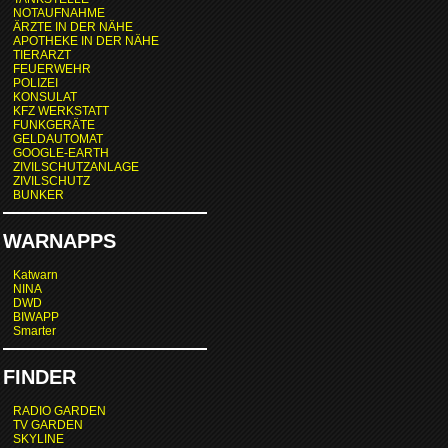
NOTAUFNAHME
ÄRZTE IN DER NÄHE
APOTHEKE IN DER NÄHE
TIERARZT
FEUERWEHR
POLIZEI
KONSULAT
KFZ WERKSTATT
FUNKGERÄTE
GELDAUTOMAT
GOOGLE-EARTH
ZIVILSCHUTZANLAGE
ZIVILSCHUTZ
BUNKER
WARNAPPS
Katwarn
NINA
DWD
BIWAPP
Smarter
FINDER
RADIO GARDEN
TV GARDEN
SKYLINE