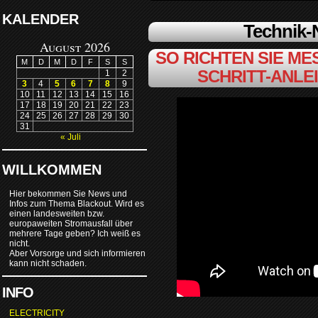
KALENDER
Technik
August 2026
SO RICHTEN SIE MES
M
D
M
D
F
S
S
SCHRITT-ANLE
1
2
3
4
5
6
7
8
9
10
11
12
13
14
15
16
17
18
19
20
21
22
23
24
25
26
27
28
29
30
31
« Juli
WILLKOMMEN
Hier bekommen Sie News und
Infos zum Thema Blackout. Wird es
einen landesweiten bzw.
europaweiten Stromausfall über
mehrere Tage geben? Ich weiß es
nicht.
Aber Vorsorge und sich informieren
kann nicht schaden.
INFO
ELECTRICITY