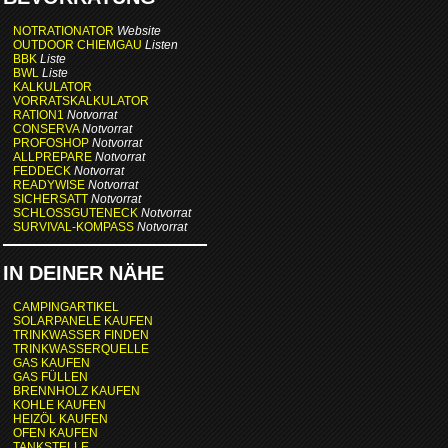
NOTRATIONATOR
Website
OUTDOOR CHIEMGAU
Listen
BBK
Liste
BWL
Liste
KALKULATOR
VORRATSKALKULATOR
RATION1
Notvorrat
CONSERVA
Notvorrat
PROFOSHOP
Notvorrat
ALLPREPARE
Notvorrat
FEDDECK
Notvorrat
READYWISE
Notvorrat
SICHERSATT
Notvorrat
SCHLOSSGUTENECK
Notvorrat
SURVIVAL-KOMPASS
Notvorrat
IN DEINER NÄHE
CAMPINGARTIKEL
SOLARPANELE KAUFEN
TRINKWASSER FINDEN
TRINKWASSERQUELLE
GAS KAUFEN
GAS FÜLLEN
BRENNHOLZ KAUFEN
KOHLE KAUFEN
HEIZÖL KAUFEN
OFEN KAUFEN
TANKSTELLE