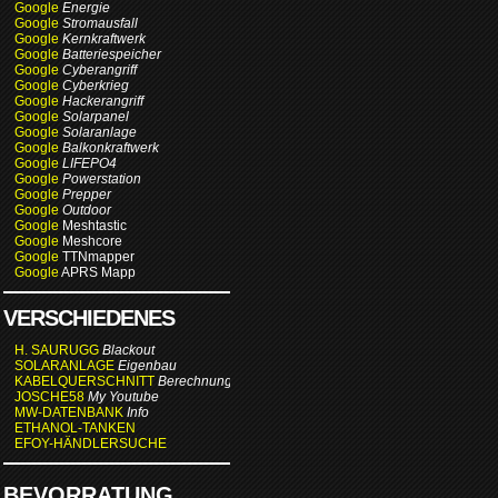
Google
Energie
Google
Stromausfall
Google
Kernkraftwerk
Google
Batteriespeicher
Google
Cyberangriff
Google
Cyberkrieg
Google
Hackerangriff
Google
Solarpanel
Google
Solaranlage
Google
Balkonkraftwerk
Google
LIFEPO4
Google
Powerstation
Google
Prepper
Google
Outdoor
Google
Meshtastic
Google
Meshcore
Google
TTNmapper
Google
APRS Mapp
VERSCHIEDENES
H. SAURUGG
Blackout
SOLARANLAGE
Eigenbau
KABELQUERSCHNITT
Berechnung
JOSCHE58
My Youtube
MW-DATENBANK
Info
ETHANOL-TANKEN
EFOY-HÄNDLERSUCHE
BEVORRATUNG