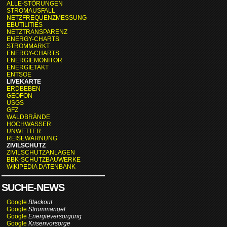
ALLE-STÖRUNGEN
STROMAUSFALL
NETZFREQUENZMESSUNG
EBUTILITIES
NETZTRANSPARENZ
ENERGY-CHARTS
STROMMARKT
ENERGY-CHARTS
ENERGIEMONITOR
ENERGIETAKT
ENTSOE
LIVEKARTE
ERDBEBEN
GEOFON
USGS
GFZ
WALDBRÄNDE
HOCHWASSER
UNWETTER
REISEWARNUNG
ZIVILSCHUTZ
ZIVILSCHUTZANLAGEN
BBK-SCHUTZBAUWERKE
WIKIPEDIA DATENBANK
SUCHE-NEWS
Google
Blackout
Google
Strommangel
Google
Energieversorgung
Google
Krisenvorsorge