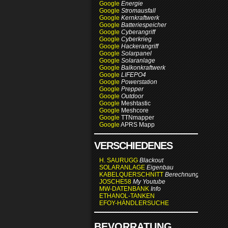
Google
Energie
Google
Stromausfall
Google
Kernkraftwerk
Google
Batteriespeicher
Google
Cyberangriff
Google
Cyberkrieg
Google
Hackerangriff
Google
Solarpanel
Google
Solaranlage
Google
Balkonkraftwerk
Google
LIFEPO4
Google
Powerstation
Google
Prepper
Google
Outdoor
Google
Meshtastic
Google
Meshcore
Google
TTNmapper
Google
APRS Mapp
VERSCHIEDENES
H. SAURUGG
Blackout
SOLARANLAGE
Eigenbau
KABELQUERSCHNITT
Berechnung
JOSCHE58
My Youtube
MW-DATENBANK
Info
ETHANOL-TANKEN
EFOY-HÄNDLERSUCHE
BEVORRATUNG