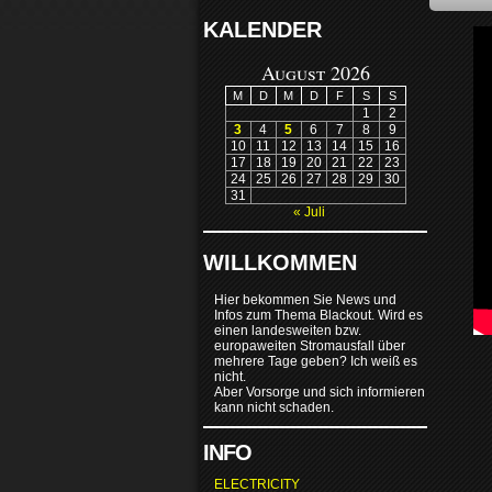
KALENDER
August 2026
M
D
M
D
F
S
S
1
2
3
4
5
6
7
8
9
10
11
12
13
14
15
16
17
18
19
20
21
22
23
24
25
26
27
28
29
30
31
« Juli
WILLKOMMEN
Hier bekommen Sie News und
Infos zum Thema Blackout. Wird es
einen landesweiten bzw.
europaweiten Stromausfall über
mehrere Tage geben? Ich weiß es
nicht.
Aber Vorsorge und sich informieren
kann nicht schaden.
INFO
ELECTRICITY