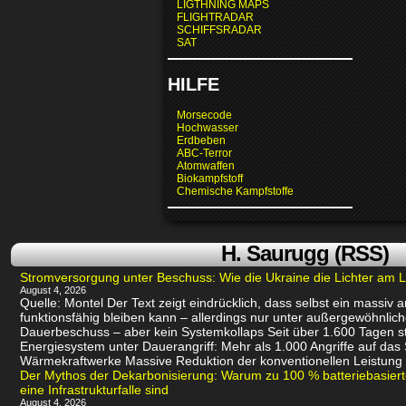
LIGTHNING MAPS
FLIGHTRADAR
SCHIFFSRADAR
SAT
HILFE
Morsecode
Hochwasser
Erdbeben
ABC-Terror
Atomwaffen
Biokampfstoff
Chemische Kampfstoffe
H. Saurugg (RSS)
Stromversorgung unter Beschuss: Wie die Ukraine die Lichter am L
August 4, 2026
Quelle: Montel Der Text zeigt eindrücklich, dass selbst ein massiv
funktionsfähig bleiben kann – allerdings nur unter außergewöhnli
Dauerbeschuss – aber kein Systemkollaps Seit über 1.600 Tagen st
Energiesystem unter Dauerangriff: Mehr als 1.000 Angriffe auf das
Wärmekraftwerke Massive Reduktion der konventionellen Leistung 
Der Mythos der Dekarbonisierung: Warum zu 100 % batteriebasie
eine Infrastrukturfalle sind
August 4, 2026