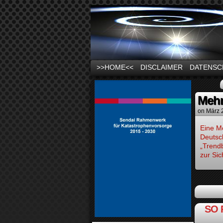
News und Infos zu
>>HOME<<
DISCLAIMER
DATENSC
Mehr
on
März 
Eine Me
Deutsc
„Trend
zur Si
SO 