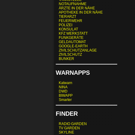
NOTAUFNAHME
ÄRZTE IN DER NÄHE
APOTHEKE IN DER NÄHE
TIERARZT
FEUERWEHR
POLIZEI
KONSULAT
KFZ WERKSTATT
FUNKGERÄTE
GELDAUTOMAT
GOOGLE-EARTH
ZIVILSCHUTZANLAGE
ZIVILSCHUTZ
BUNKER
WARNAPPS
Katwarn
NINA
DWD
BIWAPP
Smarter
FINDER
RADIO GARDEN
TV GARDEN
SKYLINE