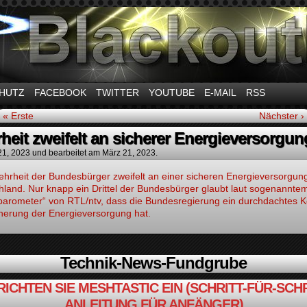
m Thema Stromausfall
HUTZ
FACEBOOK
TWITTER
YOUTUBE
E-MAIL
RSS
« Erste
Nächster ›
heit zweifelt an sicherer Energieversorgun
21, 2023
und bearbeitet am März 21, 2023.
hrheit der Bundesbürger zweifelt an einer sicheren Energieversorgung
hland. Nur knapp ein Drittel der Bundesbürger glaubt laut sogenannte
barometer“ von RTL/ntv, dass die Bundesregierung ein durchdachtes 
cherung der Energieversorgung hat.
Technik-News-Fundgrube
RICHTEN SIE MESHTASTIC EIN (SCHRITT-FÜR-SCHR
ANLEITUNG FÜR ANFÄNGER)