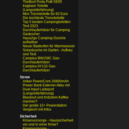
Thetford Porta Potti 565P,
tragbare Toilette
(Langzeiterfahrung)
Mini Trenntoilette für 60 Euro
Die leichteste Trenntoilette
Top 5 besten Campingtoiletten
Test 2023
Durchlauferhitzer für Camping
Gaskocher
Aqua2go Camping-Dusche
aufladbar
Neuer Badeofen für Warmwasser
Solardusche im Garten - Aufbau
und Test
Camplux BW158C Gas-
Durchlauferhitzer
Camplux AY132 Gas-
Durchlauferhitzer
Strom
Anker PowerCore 26800mAh
Power Bank Externer Akku mit
Dual Input Ladeport
(Langzeiterfahrung)
Blackout und trotzdem Kaffee
machen?
Der große 10+ Powerstation
Vergleich mit Infos
Sicherheit
Krisenvorsorge - Haussicherheit
vor und in einer Krise?
Krisenvorsorge -