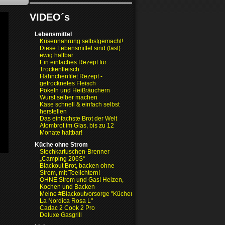
VIDEO´s
Lebensmittel
Krisennahrung selbstgemacht!
Diese Lebensmittel sind (fast)
ewig haltbar
Ein einfaches Rezept für
Trockenfleisch
Hähnchenfilet Rezept -
getrocknetes Fleisch
Pökeln und Heißräuchern
Wurst selber machen
Käse schnell & einfach selbst
herstellen
Das einfachste Brot der Welt
Atombrot im Glas, bis zu 12
Monate haltbar!
Küche ohne Strom
Stechkartuschen-Brenner
„Camping 206S“
Blackout Brot, backen ohne
Strom, mit Teelichtern!
OHNE Strom und Gas! Heizen,
Kochen und Backen
Meine #Blackoutvorsorge "Küchenofen
La Nordica Rosa L"
Cadac 2 Cook 2 Pro
Deluxe Gasgrill