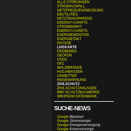
ALLE-STÖRUNGEN
STROMAUSFALL
NETZFREQUENZMESSUNG
EBUTILITIES
NETZTRANSPARENZ
ENERGY-CHARTS
STROMMARKT
ENERGY-CHARTS
ENERGIEMONITOR
ENERGIETAKT
ENTSOE
LIVEKARTE
ERDBEBEN
GEOFON
USGS
GFZ
WALDBRÄNDE
HOCHWASSER
UNWETTER
REISEWARNUNG
ZIVILSCHUTZ
ZIVILSCHUTZANLAGEN
BBK-SCHUTZBAUWERKE
WIKIPEDIA DATENBANK
SUCHE-NEWS
Google
Blackout
Google
Strommangel
Google
Energieversorgung
Google
Krisenvorsorge