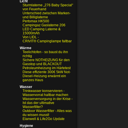
Licht
Sturmlaterne „276 Baby Special“
von Feuerhand
Unterschied zwischen Marken-
und Billiglaterne
Pertomax HK500
Campingaz Gaslaterne 206
LED Camping Laterne &
15000mAh
Von LIDL -
CRIVIT® Campinglampe faltbar
Wärme
Teelichtofen - so baust du ihn
richtig
Sichere NOTHEIZUNG für den
Gasstop und BLACKOUT
Petroleumheizung im Härtetest
Diese effiziente 300€ 5kW Not-
Diesel-Heizung erwärmt ein
ganzes Haus
Wasser
Trinkwasser konservieren -
Wasservorrat haltbar machen
Wasserversorgung in der Krise
-
Ist das der ultimative
Wasserfilter?
Outdoor Wasserfilter - Alles was
du wissen musst!
Elanwell & Life2Go Update
Hygiene