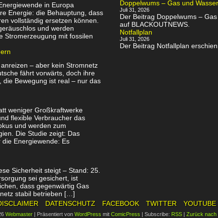
Doppelwums – Gas und Wassersp
 Energiewende in Europa
Juli 31, 2026
re Energie: die Behauptung, dass
Der Beitrag Doppelwums – Gas u
en vollständig ersetzen können.
auf BLACKOUTNEWS.
, geräuschlos und werden
Notfallplan
e Stromerzeugung mit fossilen
Juli 31, 2026
Der Beitrag Notfallplan ersch
uern
 anreizen – aber kein Stromnetz
utsche fährt vorwärts, doch ihre
, die Bewegung ist real – nur das
att weniger Großkraftwerke
nd flexible Verbraucher das
Fokus und werden zum
ien. Die Studie zeigt: Das
ür die Energiewende: Es
se Sicherheit steigt – Stand: 25.
orgung sei gesichert, ist
tlichen, dass gegenwärtig Gas
netz stabil betrieben […]
DISCLAIMER
DATENSCHUTZ
FACEBOOK
TWITTER
YOUTUBE
26
Webmaster
|
Präsentiert von
WordPress
mit
ComicPress
|
Subscribe:
RSS
|
Zurück nach