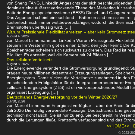
von Sheng FANG, LinkedIn Angesichts der sich beschleunigenden
dominiert eine äußerst verlockende These das Marketing für saube
Batterie-Energiespeichersysteme (BESS) Diesel- und Gasgenerator
Das Argument scheint einleuchtend – Batterien sind emissionsfrei
kostentechnisch immer wettbewerbsfähiger, wodurch die thermisch
Brennstoffen überflüssig wird. […]
Warum Preissignale Flexibilität anreizen – aber kein Stromnetz ste
August 4, 2026
von Marcel Linnemann auf LinkedIn Warum Preissignale Flexibilität
steuern Im Westernfilm gibt es einen Effekt, den jeder kennt: Die K
Speichenräder scheinen sich rückwärts zu drehen. Das Rad ist real
Bild lügt. Es entsteht, weil die Kamera mit 24 Bildern […]
Das zellulare Verteilnetz
August 3, 2026
Die Energiewende verändert die Stromversorgung grundlegend: St
prägen heute Millionen dezentraler Erzeugungsanlagen, Speicher u
Energiesystem. Damit rücken die Verteilnetze zunehmend in den 
entscheidenden Erfolgsfaktor für die Integration erneuerbarer Energ
zellulare Energiesystem (ZES) ist ein vielversprechendes Modell f
organisiert Erzeugung, […]
Deutschlands Energieversorgung vor dem Winter 2026/27
Juli 30, 2026
von Marcel Linnemann Energie ist verfügbar – aber der Preis für die
Juli 2026 Die häufig verwendete Aussage, Deutschlands Energievers
technisch nicht falsch. Sie ist nur zu eng. Sie beschreibt im Wesen
durch die Leitungen fließt, Kraftstoffe verfügbar sind und das Strom
>>HOME<<
© 2023-20