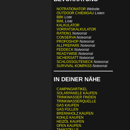
NOTRATIONATOR
Website
OUTDOOR CHIEMGAU
Listen
BBK
Liste
BWL
Liste
KALKULATOR
VORRATSKALKULATOR
RATION1
Notvorrat
CONSERVA
Notvorrat
PROFOSHOP
Notvorrat
ALLPREPARE
Notvorrat
FEDDECK
Notvorrat
READYWISE
Notvorrat
SICHERSATT
Notvorrat
SCHLOSSGUTENECK
Notvorrat
SURVIVAL-KOMPASS
Notvorrat
IN DEINER NÄHE
CAMPINGARTIKEL
SOLARPANELE KAUFEN
TRINKWASSER FINDEN
TRINKWASSERQUELLE
GAS KAUFEN
GAS FÜLLEN
BRENNHOLZ KAUFEN
KOHLE KAUFEN
HEIZÖL KAUFEN
OFEN KAUFEN
TANKSTELLE