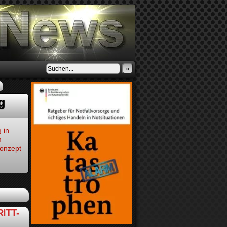
»
g
 in
m
Konzept
ITT-