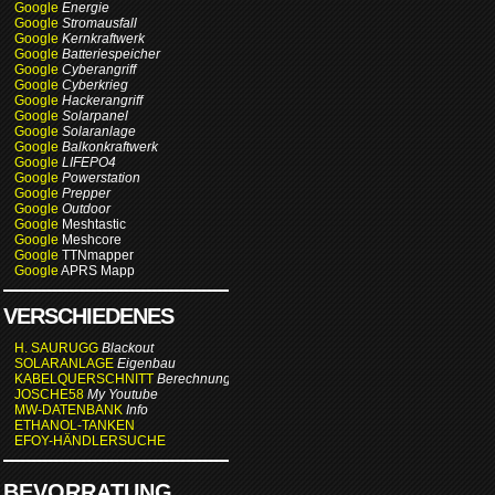
Google
Energie
Google
Stromausfall
Google
Kernkraftwerk
Google
Batteriespeicher
Google
Cyberangriff
Google
Cyberkrieg
Google
Hackerangriff
Google
Solarpanel
Google
Solaranlage
Google
Balkonkraftwerk
Google
LIFEPO4
Google
Powerstation
Google
Prepper
Google
Outdoor
Google
Meshtastic
Google
Meshcore
Google
TTNmapper
Google
APRS Mapp
VERSCHIEDENES
H. SAURUGG
Blackout
SOLARANLAGE
Eigenbau
KABELQUERSCHNITT
Berechnung
JOSCHE58
My Youtube
MW-DATENBANK
Info
ETHANOL-TANKEN
EFOY-HÄNDLERSUCHE
BEVORRATUNG