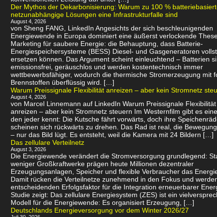
Der Mythos der Dekarbonisierung: Warum zu 100 % batteriebasier
netzunabhängige Lösungen eine Infrastrukturfalle sind
August 4, 2026
von Sheng FANG, LinkedIn Angesichts der sich beschleunigenden
Energiewende in Europa dominiert eine äußerst verlockende Thes
Marketing für saubere Energie: die Behauptung, dass Batterie-
Energiespeichersysteme (BESS) Diesel- und Gasgeneratoren volls
ersetzen können. Das Argument scheint einleuchtend – Batterien s
emissionsfrei, geräuschlos und werden kostentechnisch immer
wettbewerbsfähiger, wodurch die thermische Stromerzeugung mit f
Brennstoffen überflüssig wird. […]
Warum Preissignale Flexibilität anreizen – aber kein Stromnetz ste
August 4, 2026
von Marcel Linnemann auf LinkedIn Warum Preissignale Flexibilität
anreizen – aber kein Stromnetz steuern Im Westernfilm gibt es eine
den jeder kennt: Die Kutsche fährt vorwärts, doch ihre Speichenräd
scheinen sich rückwärts zu drehen. Das Rad ist real, die Bewegung 
– nur das Bild lügt. Es entsteht, weil die Kamera mit 24 Bildern […]
Das zellulare Verteilnetz
August 3, 2026
Die Energiewende verändert die Stromversorgung grundlegend: Sta
weniger Großkraftwerke prägen heute Millionen dezentraler
Erzeugungsanlagen, Speicher und flexible Verbraucher das Energi
Damit rücken die Verteilnetze zunehmend in den Fokus und werde
entscheidenden Erfolgsfaktor für die Integration erneuerbarer Ener
Studie zeigt: Das zellulare Energiesystem (ZES) ist ein vielverspr
Modell für die Energiewende: Es organisiert Erzeugung, […]
Deutschlands Energieversorgung vor dem Winter 2026/27