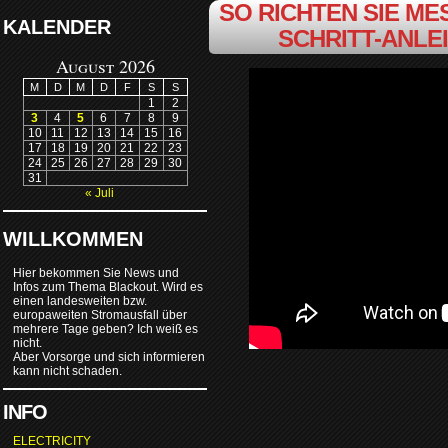
SO RICHTEN SIE MES
KALENDER
SCHRITT-ANLE
August 2026
M
D
M
D
F
S
S
1
2
3
4
5
6
7
8
9
10
11
12
13
14
15
16
17
18
19
20
21
22
23
24
25
26
27
28
29
30
31
« Juli
WILLKOMMEN
Hier bekommen Sie News und
Infos zum Thema Blackout. Wird es
einen landesweiten bzw.
europaweiten Stromausfall über
mehrere Tage geben? Ich weiß es
nicht.
Aber Vorsorge und sich informieren
kann nicht schaden.
INFO
ELECTRICITY