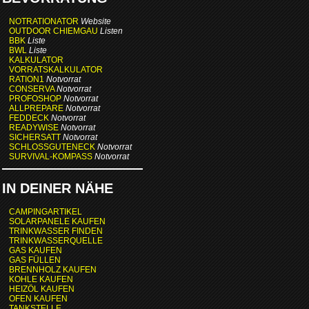
NOTRATIONATOR
Website
OUTDOOR CHIEMGAU
Listen
BBK
Liste
BWL
Liste
KALKULATOR
VORRATSKALKULATOR
RATION1
Notvorrat
CONSERVA
Notvorrat
PROFOSHOP
Notvorrat
ALLPREPARE
Notvorrat
FEDDECK
Notvorrat
READYWISE
Notvorrat
SICHERSATT
Notvorrat
SCHLOSSGUTENECK
Notvorrat
SURVIVAL-KOMPASS
Notvorrat
IN DEINER NÄHE
CAMPINGARTIKEL
SOLARPANELE KAUFEN
TRINKWASSER FINDEN
TRINKWASSERQUELLE
GAS KAUFEN
GAS FÜLLEN
BRENNHOLZ KAUFEN
KOHLE KAUFEN
HEIZÖL KAUFEN
OFEN KAUFEN
TANKSTELLE