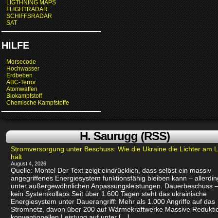
LIGTHNING MAPS
FLIGHTRADAR
SCHIFFSRADAR
SAT
HILFE
Morsecode
Hochwasser
Erdbeben
ABC-Terror
Atomwaffen
Biokampfstoff
Chemische Kampfstoffe
H. Saurugg (RSS)
Stromversorgung unter Beschuss: Wie die Ukraine die Lichter am 
hält
August 4, 2026
Quelle: Montel Der Text zeigt eindrücklich, dass selbst ein massiv
angegriffenes Energiesystem funktionsfähig bleiben kann – allerdin
unter außergewöhnlichen Anpassungsleistungen. Dauerbeschuss –
kein Systemkollaps Seit über 1.600 Tagen steht das ukrainische
Energiesystem unter Dauerangriff: Mehr als 1.000 Angriffe auf das
Stromnetz, davon über 200 auf Wärmekraftwerke Massive Redukti
konventionellen Leistung auf unter […]