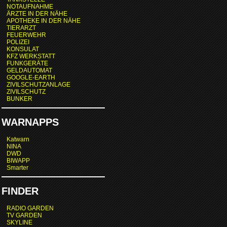
NOTAUFNAHME
ÄRZTE IN DER NÄHE
APOTHEKE IN DER NÄHE
TIERARZT
FEUERWEHR
POLIZEI
KONSULAT
KFZ WERKSTATT
FUNKGERÄTE
GELDAUTOMAT
GOOGLE-EARTH
ZIVILSCHUTZANLAGE
ZIVILSCHUTZ
BUNKER
WARNAPPS
Katwarn
NINA
DWD
BIWAPP
Smarter
FINDER
RADIO GARDEN
TV GARDEN
SKYLINE