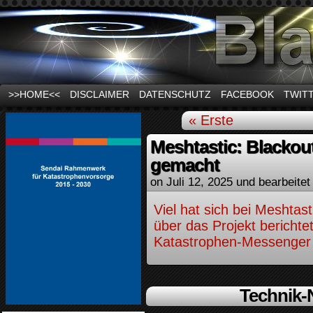
News und Infos zum Thema Stromausfall
>>HOME<<
DISCLAIMER
DATENSCHUTZ
FACEBOOK
TWIT
« Erste
Meshtastic: Blackou
gemacht
on
Juli 12, 2025
und bearbeitet
Viel hat sich bei Meshtast
über das Projekt bericht
Katastrophen-Messenger h
Technik