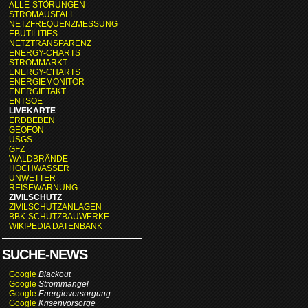
ALLE-STÖRUNGEN
STROMAUSFALL
NETZFREQUENZMESSUNG
EBUTILITIES
NETZTRANSPARENZ
ENERGY-CHARTS
STROMMARKT
ENERGY-CHARTS
ENERGIEMONITOR
ENERGIETAKT
ENTSOE
LIVEKARTE
ERDBEBEN
GEOFON
USGS
GFZ
WALDBRÄNDE
HOCHWASSER
UNWETTER
REISEWARNUNG
ZIVILSCHUTZ
ZIVILSCHUTZANLAGEN
BBK-SCHUTZBAUWERKE
WIKIPEDIA DATENBANK
SUCHE-NEWS
Google
Blackout
Google
Strommangel
Google
Energieversorgung
Google
Krisenvorsorge