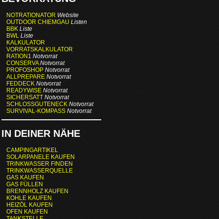
NOTRATIONATOR
Website
OUTDOOR CHIEMGAU
Listen
BBK
Liste
BWL
Liste
KALKULATOR
VORRATSKALKULATOR
RATION1
Notvorrat
CONSERVA
Notvorrat
PROFOSHOP
Notvorrat
ALLPREPARE
Notvorrat
FEDDECK
Notvorrat
READYWISE
Notvorrat
SICHERSATT
Notvorrat
SCHLOSSGUTENECK
Notvorrat
SURVIVAL-KOMPASS
Notvorrat
IN DEINER NÄHE
CAMPINGARTIKEL
SOLARPANELE KAUFEN
TRINKWASSER FINDEN
TRINKWASSERQUELLE
GAS KAUFEN
GAS FÜLLEN
BRENNHOLZ KAUFEN
KOHLE KAUFEN
HEIZÖL KAUFEN
OFEN KAUFEN
TANKSTELLE