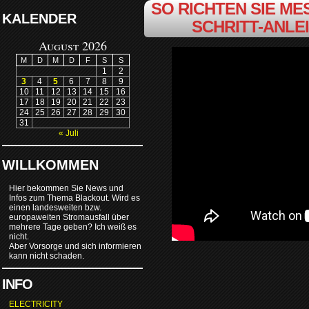
SO RICHTEN SIE MES
KALENDER
SCHRITT-ANLE
August 2026
M
D
M
D
F
S
S
1
2
3
4
5
6
7
8
9
10
11
12
13
14
15
16
17
18
19
20
21
22
23
24
25
26
27
28
29
30
31
« Juli
WILLKOMMEN
Hier bekommen Sie News und
Infos zum Thema Blackout. Wird es
einen landesweiten bzw.
europaweiten Stromausfall über
mehrere Tage geben? Ich weiß es
nicht.
Aber Vorsorge und sich informieren
kann nicht schaden.
INFO
ELECTRICITY