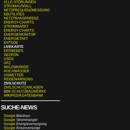
ALLE-STÖRUNGEN
STROMAUSFALL
NETZFREQUENZMESSUNG
EBUTILITIES
NETZTRANSPARENZ
ENERGY-CHARTS
STROMMARKT
ENERGY-CHARTS
ENERGIEMONITOR
ENERGIETAKT
ENTSOE
LIVEKARTE
ERDBEBEN
GEOFON
USGS
GFZ
WALDBRÄNDE
HOCHWASSER
UNWETTER
REISEWARNUNG
ZIVILSCHUTZ
ZIVILSCHUTZANLAGEN
BBK-SCHUTZBAUWERKE
WIKIPEDIA DATENBANK
SUCHE-NEWS
Google
Blackout
Google
Strommangel
Google
Energieversorgung
Google
Krisenvorsorge