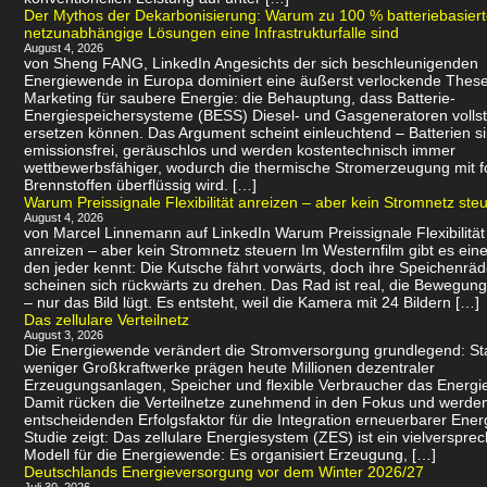
Der Mythos der Dekarbonisierung: Warum zu 100 % batteriebasier
netzunabhängige Lösungen eine Infrastrukturfalle sind
August 4, 2026
von Sheng FANG, LinkedIn Angesichts der sich beschleunigenden
Energiewende in Europa dominiert eine äußerst verlockende Thes
Marketing für saubere Energie: die Behauptung, dass Batterie-
Energiespeichersysteme (BESS) Diesel- und Gasgeneratoren volls
ersetzen können. Das Argument scheint einleuchtend – Batterien s
emissionsfrei, geräuschlos und werden kostentechnisch immer
wettbewerbsfähiger, wodurch die thermische Stromerzeugung mit f
Brennstoffen überflüssig wird. […]
Warum Preissignale Flexibilität anreizen – aber kein Stromnetz ste
August 4, 2026
von Marcel Linnemann auf LinkedIn Warum Preissignale Flexibilität
anreizen – aber kein Stromnetz steuern Im Westernfilm gibt es eine
den jeder kennt: Die Kutsche fährt vorwärts, doch ihre Speichenräd
scheinen sich rückwärts zu drehen. Das Rad ist real, die Bewegung 
– nur das Bild lügt. Es entsteht, weil die Kamera mit 24 Bildern […]
Das zellulare Verteilnetz
August 3, 2026
Die Energiewende verändert die Stromversorgung grundlegend: Sta
weniger Großkraftwerke prägen heute Millionen dezentraler
Erzeugungsanlagen, Speicher und flexible Verbraucher das Energi
Damit rücken die Verteilnetze zunehmend in den Fokus und werde
entscheidenden Erfolgsfaktor für die Integration erneuerbarer Ener
Studie zeigt: Das zellulare Energiesystem (ZES) ist ein vielverspr
Modell für die Energiewende: Es organisiert Erzeugung, […]
Deutschlands Energieversorgung vor dem Winter 2026/27