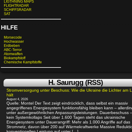
LIGTHNING MAPS
FLIGHTRADAR
SCHIFFSRADAR
SAT
HILFE
Morsecode
Hochwasser
Erdbeben
ABC-Terror
Atomwaffen
Biokampfstoff
Chemische Kampfstoffe
H. Saurugg (RSS)
Stromversorgung unter Beschuss: Wie die Ukraine die Lichter am 
hält
August 4, 2026
Quelle: Montel Der Text zeigt eindrücklich, dass selbst ein massiv
angegriffenes Energiesystem funktionsfähig bleiben kann – allerdin
unter außergewöhnlichen Anpassungsleistungen. Dauerbeschuss –
kein Systemkollaps Seit über 1.600 Tagen steht das ukrainische
Energiesystem unter Dauerangriff: Mehr als 1.000 Angriffe auf das
Stromnetz, davon über 200 auf Wärmekraftwerke Massive Redukti
konventionellen Leistung auf unter […]