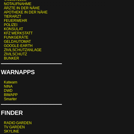
NOTAUFNAHME
ÄRZTE IN DER NÄHE
APOTHEKE IN DER NÄHE
TIERARZT
FEUERWEHR
POLIZEI
KONSULAT
KFZ WERKSTATT
FUNKGERÄTE
GELDAUTOMAT
GOOGLE-EARTH
ZIVILSCHUTZANLAGE
ZIVILSCHUTZ
BUNKER
WARNAPPS
Katwarn
NINA
DWD
BIWAPP
Smarter
FINDER
RADIO GARDEN
TV GARDEN
SKYLINE