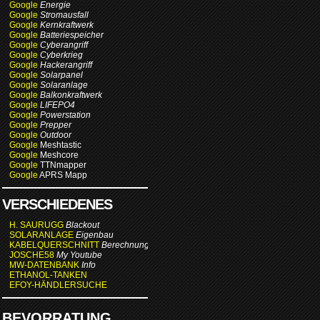
Google
Energie
Google
Stromausfall
Google
Kernkraftwerk
Google
Batteriespeicher
Google
Cyberangriff
Google
Cyberkrieg
Google
Hackerangriff
Google
Solarpanel
Google
Solaranlage
Google
Balkonkraftwerk
Google
LIFEPO4
Google
Powerstation
Google
Prepper
Google
Outdoor
Google
Meshtastic
Google
Meshcore
Google
TTNmapper
Google
APRS Mapp
VERSCHIEDENES
H. SAURUGG
Blackout
SOLARANLAGE
Eigenbau
KABELQUERSCHNITT
Berechnung
JOSCHE58
My Youtube
MW-DATENBANK
Info
ETHANOL-TANKEN
EFOY-HÄNDLERSUCHE
BEVORRATUNG