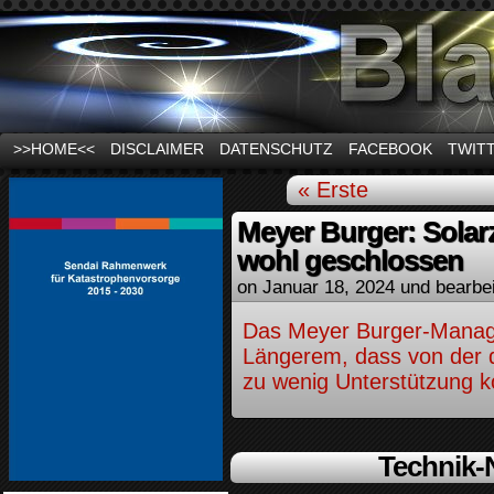
News und Infos zum Thema Stromausfall
>>HOME<<
DISCLAIMER
DATENSCHUTZ
FACEBOOK
TWIT
« Erste
Meyer Burger: Solar
wohl geschlossen
on
Januar 18, 2024
und bearbe
Das Meyer Burger-Manag
Längerem, dass von der d
zu wenig Unterstützung 
Technik