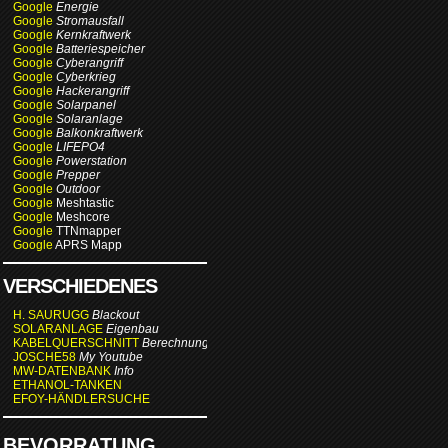
Google
Energie
Google
Stromausfall
Google
Kernkraftwerk
Google
Batteriespeicher
Google
Cyberangriff
Google
Cyberkrieg
Google
Hackerangriff
Google
Solarpanel
Google
Solaranlage
Google
Balkonkraftwerk
Google
LIFEPO4
Google
Powerstation
Google
Prepper
Google
Outdoor
Google
Meshtastic
Google
Meshcore
Google
TTNmapper
Google
APRS Mapp
VERSCHIEDENES
H. SAURUGG
Blackout
SOLARANLAGE
Eigenbau
KABELQUERSCHNITT
Berechnung
JOSCHE58
My Youtube
MW-DATENBANK
Info
ETHANOL-TANKEN
EFOY-HÄNDLERSUCHE
BEVORRATUNG