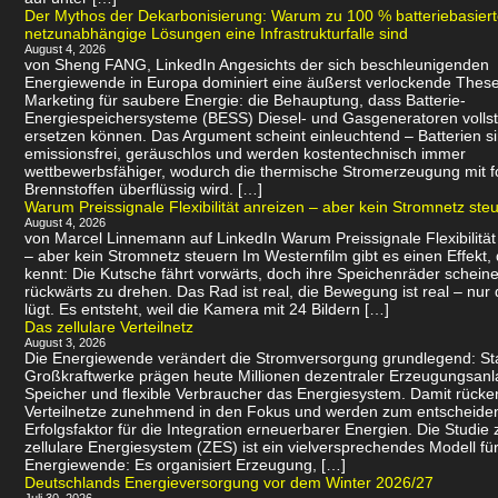
Der Mythos der Dekarbonisierung: Warum zu 100 % batteriebasier
netzunabhängige Lösungen eine Infrastrukturfalle sind
August 4, 2026
von Sheng FANG, LinkedIn Angesichts der sich beschleunigenden
Energiewende in Europa dominiert eine äußerst verlockende Thes
Marketing für saubere Energie: die Behauptung, dass Batterie-
Energiespeichersysteme (BESS) Diesel- und Gasgeneratoren volls
ersetzen können. Das Argument scheint einleuchtend – Batterien s
emissionsfrei, geräuschlos und werden kostentechnisch immer
wettbewerbsfähiger, wodurch die thermische Stromerzeugung mit f
Brennstoffen überflüssig wird. […]
Warum Preissignale Flexibilität anreizen – aber kein Stromnetz ste
August 4, 2026
von Marcel Linnemann auf LinkedIn Warum Preissignale Flexibilität
– aber kein Stromnetz steuern Im Westernfilm gibt es einen Effekt,
kennt: Die Kutsche fährt vorwärts, doch ihre Speichenräder scheine
rückwärts zu drehen. Das Rad ist real, die Bewegung ist real – nur 
lügt. Es entsteht, weil die Kamera mit 24 Bildern […]
Das zellulare Verteilnetz
August 3, 2026
Die Energiewende verändert die Stromversorgung grundlegend: Sta
Großkraftwerke prägen heute Millionen dezentraler Erzeugungsanl
Speicher und flexible Verbraucher das Energiesystem. Damit rücke
Verteilnetze zunehmend in den Fokus und werden zum entscheid
Erfolgsfaktor für die Integration erneuerbarer Energien. Die Studie 
zellulare Energiesystem (ZES) ist ein vielversprechendes Modell für
Energiewende: Es organisiert Erzeugung, […]
Deutschlands Energieversorgung vor dem Winter 2026/27