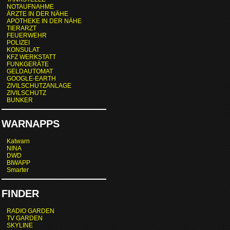
NOTAUFNAHME
ÄRZTE IN DER NÄHE
APOTHEKE IN DER NÄHE
TIERARZT
FEUERWEHR
POLIZEI
KONSULAT
KFZ WERKSTATT
FUNKGERÄTE
GELDAUTOMAT
GOOGLE-EARTH
ZIVILSCHUTZANLAGE
ZIVILSCHUTZ
BUNKER
WARNAPPS
Katwarn
NINA
DWD
BIWAPP
Smarter
FINDER
RADIO GARDEN
TV GARDEN
SKYLINE