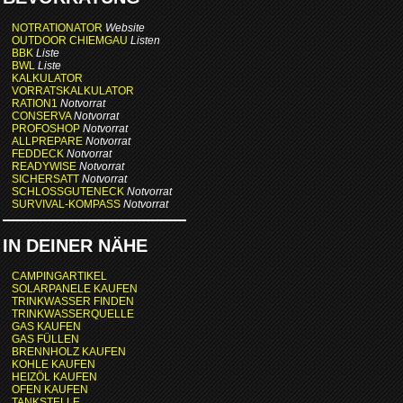
NOTRATIONATOR
Website
OUTDOOR CHIEMGAU
Listen
BBK
Liste
BWL
Liste
KALKULATOR
VORRATSKALKULATOR
RATION1
Notvorrat
CONSERVA
Notvorrat
PROFOSHOP
Notvorrat
ALLPREPARE
Notvorrat
FEDDECK
Notvorrat
READYWISE
Notvorrat
SICHERSATT
Notvorrat
SCHLOSSGUTENECK
Notvorrat
SURVIVAL-KOMPASS
Notvorrat
IN DEINER NÄHE
CAMPINGARTIKEL
SOLARPANELE KAUFEN
TRINKWASSER FINDEN
TRINKWASSERQUELLE
GAS KAUFEN
GAS FÜLLEN
BRENNHOLZ KAUFEN
KOHLE KAUFEN
HEIZÖL KAUFEN
OFEN KAUFEN
TANKSTELLE