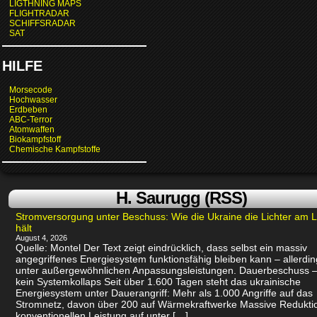
LIGTHNING MAPS
FLIGHTRADAR
SCHIFFSRADAR
SAT
HILFE
Morsecode
Hochwasser
Erdbeben
ABC-Terror
Atomwaffen
Biokampfstoff
Chemische Kampfstoffe
H. Saurugg (RSS)
Stromversorgung unter Beschuss: Wie die Ukraine die Lichter am 
hält
August 4, 2026
Quelle: Montel Der Text zeigt eindrücklich, dass selbst ein massiv
angegriffenes Energiesystem funktionsfähig bleiben kann – allerdin
unter außergewöhnlichen Anpassungsleistungen. Dauerbeschuss –
kein Systemkollaps Seit über 1.600 Tagen steht das ukrainische
Energiesystem unter Dauerangriff: Mehr als 1.000 Angriffe auf das
Stromnetz, davon über 200 auf Wärmekraftwerke Massive Redukti
konventionellen Leistung auf unter […]