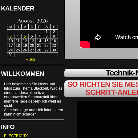
KALENDER
August 2026
M
D
M
D
F
S
S
1
2
3
4
5
6
7
8
9
10
11
12
13
14
15
16
17
18
19
20
21
22
23
24
25
26
27
28
29
30
31
« Juli
Technik
WILLKOMMEN
SO RICHTEN SIE MES
Hier bekommen Sie News und
Infos zum Thema Blackout. Wird es
SCHRITT-ANLE
einen landesweiten bzw.
europaweiten Stromausfall über
mehrere Tage geben? Ich weiß es
nicht.
Aber Vorsorge und sich informieren
kann nicht schaden.
INFO
ELECTRICITY