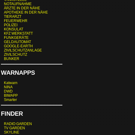
NOTAUFNAHME
ÄRZTE IN DER NÄHE
APOTHEKE IN DER NÄHE
TIERARZT
FEUERWEHR
POLIZEI
KONSULAT
KFZ WERKSTATT
FUNKGERÄTE
GELDAUTOMAT
GOOGLE-EARTH
ZIVILSCHUTZANLAGE
ZIVILSCHUTZ
BUNKER
WARNAPPS
Katwarn
NINA
DWD
BIWAPP
Smarter
FINDER
RADIO GARDEN
TV GARDEN
SKYLINE