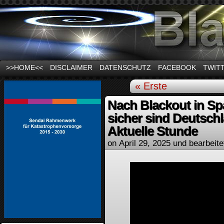
News und Infos zum Thema Stromausfall
>>HOME<<
DISCLAIMER
DATENSCHUTZ
FACEBOOK
TWIT
« Erste
Nach Blackout in Sp
sicher sind Deutsch
Aktuelle Stunde
on
April 29, 2025
und bearbeite