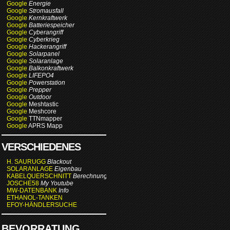
Google
Energie
Google
Stromausfall
Google
Kernkraftwerk
Google
Batteriespeicher
Google
Cyberangriff
Google
Cyberkrieg
Google
Hackerangriff
Google
Solarpanel
Google
Solaranlage
Google
Balkonkraftwerk
Google
LIFEPO4
Google
Powerstation
Google
Prepper
Google
Outdoor
Google
Meshtastic
Google
Meshcore
Google
TTNmapper
Google
APRS Mapp
VERSCHIEDENES
H. SAURUGG
Blackout
SOLARANLAGE
Eigenbau
KABELQUERSCHNITT
Berechnung
JOSCHE58
My Youtube
MW-DATENBANK
Info
ETHANOL-TANKEN
EFOY-HÄNDLERSUCHE
BEVORRATUNG