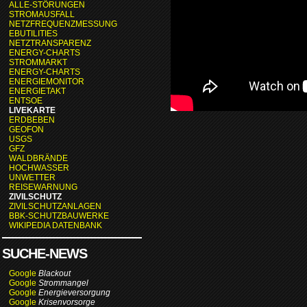
ALLE-STÖRUNGEN
STROMAUSFALL
NETZFREQUENZMESSUNG
EBUTILITIES
NETZTRANSPARENZ
ENERGY-CHARTS
STROMMARKT
ENERGY-CHARTS
ENERGIEMONITOR
ENERGIETAKT
ENTSOE
LIVEKARTE
ERDBEBEN
GEOFON
USGS
GFZ
WALDBRÄNDE
HOCHWASSER
UNWETTER
REISEWARNUNG
ZIVILSCHUTZ
ZIVILSCHUTZANLAGEN
BBK-SCHUTZBAUWERKE
WIKIPEDIA DATENBANK
SUCHE-NEWS
Google
Blackout
Google
Strommangel
Google
Energieversorgung
Google
Krisenvorsorge