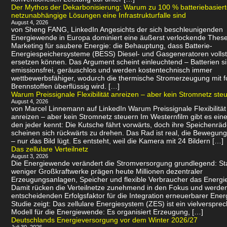
Der Mythos der Dekarbonisierung: Warum zu 100 % batteriebasier
netzunabhängige Lösungen eine Infrastrukturfalle sind
August 4, 2026
von Sheng FANG, LinkedIn Angesichts der sich beschleunigenden
Energiewende in Europa dominiert eine äußerst verlockende Thes
Marketing für saubere Energie: die Behauptung, dass Batterie-
Energiespeichersysteme (BESS) Diesel- und Gasgeneratoren volls
ersetzen können. Das Argument scheint einleuchtend – Batterien s
emissionsfrei, geräuschlos und werden kostentechnisch immer
wettbewerbsfähiger, wodurch die thermische Stromerzeugung mit f
Brennstoffen überflüssig wird. […]
Warum Preissignale Flexibilität anreizen – aber kein Stromnetz ste
August 4, 2026
von Marcel Linnemann auf LinkedIn Warum Preissignale Flexibilität
anreizen – aber kein Stromnetz steuern Im Westernfilm gibt es eine
den jeder kennt: Die Kutsche fährt vorwärts, doch ihre Speichenräd
scheinen sich rückwärts zu drehen. Das Rad ist real, die Bewegung 
– nur das Bild lügt. Es entsteht, weil die Kamera mit 24 Bildern […]
Das zellulare Verteilnetz
August 3, 2026
Die Energiewende verändert die Stromversorgung grundlegend: Sta
weniger Großkraftwerke prägen heute Millionen dezentraler
Erzeugungsanlagen, Speicher und flexible Verbraucher das Energi
Damit rücken die Verteilnetze zunehmend in den Fokus und werde
entscheidenden Erfolgsfaktor für die Integration erneuerbarer Ener
Studie zeigt: Das zellulare Energiesystem (ZES) ist ein vielverspr
Modell für die Energiewende: Es organisiert Erzeugung, […]
Deutschlands Energieversorgung vor dem Winter 2026/27