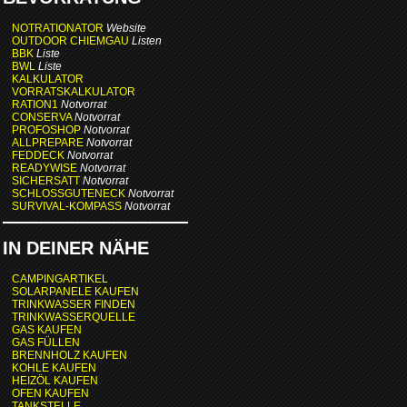
NOTRATIONATOR
Website
OUTDOOR CHIEMGAU
Listen
BBK
Liste
BWL
Liste
KALKULATOR
VORRATSKALKULATOR
RATION1
Notvorrat
CONSERVA
Notvorrat
PROFOSHOP
Notvorrat
ALLPREPARE
Notvorrat
FEDDECK
Notvorrat
READYWISE
Notvorrat
SICHERSATT
Notvorrat
SCHLOSSGUTENECK
Notvorrat
SURVIVAL-KOMPASS
Notvorrat
IN DEINER NÄHE
CAMPINGARTIKEL
SOLARPANELE KAUFEN
TRINKWASSER FINDEN
TRINKWASSERQUELLE
GAS KAUFEN
GAS FÜLLEN
BRENNHOLZ KAUFEN
KOHLE KAUFEN
HEIZÖL KAUFEN
OFEN KAUFEN
TANKSTELLE