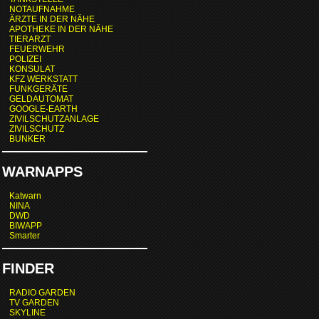
NOTAUFNAHME
ÄRZTE IN DER NÄHE
APOTHEKE IN DER NÄHE
TIERARZT
FEUERWEHR
POLIZEI
KONSULAT
KFZ WERKSTATT
FUNKGERÄTE
GELDAUTOMAT
GOOGLE-EARTH
ZIVILSCHUTZANLAGE
ZIVILSCHUTZ
BUNKER
WARNAPPS
Katwarn
NINA
DWD
BIWAPP
Smarter
FINDER
RADIO GARDEN
TV GARDEN
SKYLINE