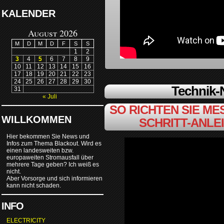
KALENDER
August 2026
M
D
M
D
F
S
S
1
2
3
4
5
6
7
8
9
10
11
12
13
14
15
16
17
18
19
20
21
22
23
24
25
26
27
28
29
30
Technik
31
« Juli
SO RICHTEN SIE MES
WILLKOMMEN
SCHRITT-ANLE
Hier bekommen Sie News und
Infos zum Thema Blackout. Wird es
einen landesweiten bzw.
europaweiten Stromausfall über
mehrere Tage geben? Ich weiß es
nicht.
Aber Vorsorge und sich informieren
kann nicht schaden.
INFO
ELECTRICITY