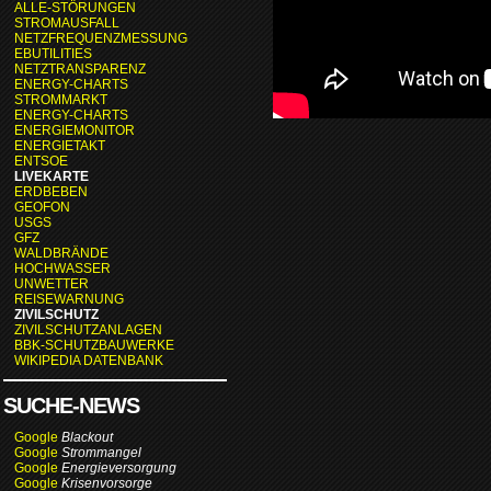
ALLE-STÖRUNGEN
STROMAUSFALL
NETZFREQUENZMESSUNG
EBUTILITIES
NETZTRANSPARENZ
ENERGY-CHARTS
STROMMARKT
ENERGY-CHARTS
ENERGIEMONITOR
ENERGIETAKT
ENTSOE
LIVEKARTE
ERDBEBEN
GEOFON
USGS
GFZ
WALDBRÄNDE
HOCHWASSER
UNWETTER
REISEWARNUNG
ZIVILSCHUTZ
ZIVILSCHUTZANLAGEN
BBK-SCHUTZBAUWERKE
WIKIPEDIA DATENBANK
SUCHE-NEWS
Google
Blackout
Google
Strommangel
Google
Energieversorgung
Google
Krisenvorsorge