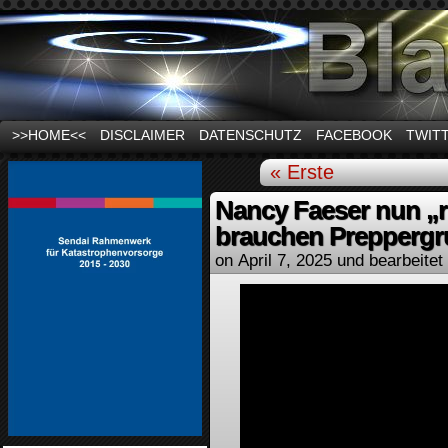
News und Infos zum Thema Stromausfall
>>HOME<<
DISCLAIMER
DATENSCHUTZ
FACEBOOK
TWIT
« Erste
Nancy Faeser nun „r
brauchen Prepperg
on
April 7, 2025
und bearbeitet