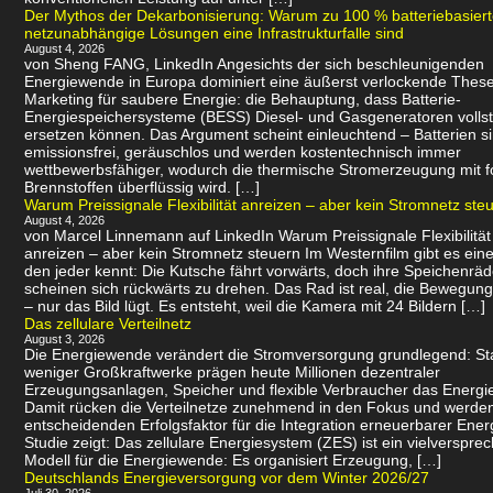
Der Mythos der Dekarbonisierung: Warum zu 100 % batteriebasier
netzunabhängige Lösungen eine Infrastrukturfalle sind
August 4, 2026
von Sheng FANG, LinkedIn Angesichts der sich beschleunigenden
Energiewende in Europa dominiert eine äußerst verlockende Thes
Marketing für saubere Energie: die Behauptung, dass Batterie-
Energiespeichersysteme (BESS) Diesel- und Gasgeneratoren volls
ersetzen können. Das Argument scheint einleuchtend – Batterien s
emissionsfrei, geräuschlos und werden kostentechnisch immer
wettbewerbsfähiger, wodurch die thermische Stromerzeugung mit f
Brennstoffen überflüssig wird. […]
Warum Preissignale Flexibilität anreizen – aber kein Stromnetz ste
August 4, 2026
von Marcel Linnemann auf LinkedIn Warum Preissignale Flexibilität
anreizen – aber kein Stromnetz steuern Im Westernfilm gibt es eine
den jeder kennt: Die Kutsche fährt vorwärts, doch ihre Speichenräd
scheinen sich rückwärts zu drehen. Das Rad ist real, die Bewegung 
– nur das Bild lügt. Es entsteht, weil die Kamera mit 24 Bildern […]
Das zellulare Verteilnetz
August 3, 2026
Die Energiewende verändert die Stromversorgung grundlegend: Sta
weniger Großkraftwerke prägen heute Millionen dezentraler
Erzeugungsanlagen, Speicher und flexible Verbraucher das Energi
Damit rücken die Verteilnetze zunehmend in den Fokus und werde
entscheidenden Erfolgsfaktor für die Integration erneuerbarer Ener
Studie zeigt: Das zellulare Energiesystem (ZES) ist ein vielverspr
Modell für die Energiewende: Es organisiert Erzeugung, […]
Deutschlands Energieversorgung vor dem Winter 2026/27