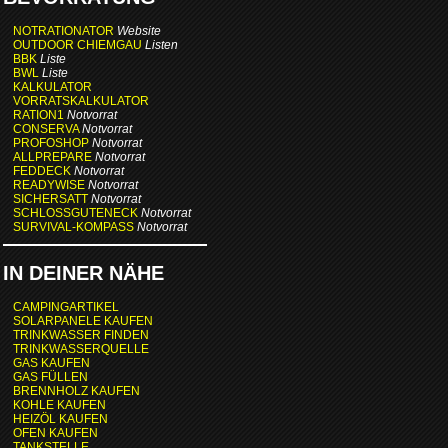
NOTRATIONATOR
Website
OUTDOOR CHIEMGAU
Listen
BBK
Liste
BWL
Liste
KALKULATOR
VORRATSKALKULATOR
RATION1
Notvorrat
CONSERVA
Notvorrat
PROFOSHOP
Notvorrat
ALLPREPARE
Notvorrat
FEDDECK
Notvorrat
READYWISE
Notvorrat
SICHERSATT
Notvorrat
SCHLOSSGUTENECK
Notvorrat
SURVIVAL-KOMPASS
Notvorrat
IN DEINER NÄHE
CAMPINGARTIKEL
SOLARPANELE KAUFEN
TRINKWASSER FINDEN
TRINKWASSERQUELLE
GAS KAUFEN
GAS FÜLLEN
BRENNHOLZ KAUFEN
KOHLE KAUFEN
HEIZÖL KAUFEN
OFEN KAUFEN
TANKSTELLE