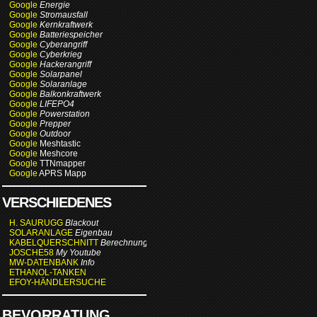
Google
Energie
Google
Stromausfall
Google
Kernkraftwerk
Google
Batteriespeicher
Google
Cyberangriff
Google
Cyberkrieg
Google
Hackerangriff
Google
Solarpanel
Google
Solaranlage
Google
Balkonkraftwerk
Google
LIFEPO4
Google
Powerstation
Google
Prepper
Google
Outdoor
Google
Meshtastic
Google
Meshcore
Google
TTNmapper
Google
APRS Mapp
VERSCHIEDENES
H. SAURUGG
Blackout
SOLARANLAGE
Eigenbau
KABELQUERSCHNITT
Berechnung
JOSCHE58
My Youtube
MW-DATENBANK
Info
ETHANOL-TANKEN
EFOY-HÄNDLERSUCHE
BEVORRATUNG