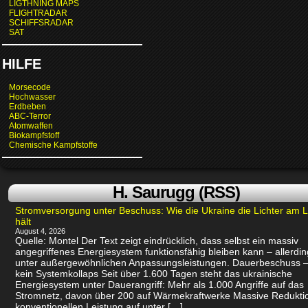
LIGTHNING MAPS
FLIGHTRADAR
SCHIFFSRADAR
SAT
HILFE
Morsecode
Hochwasser
Erdbeben
ABC-Terror
Atomwaffen
Biokampfstoff
Chemische Kampfstoffe
H. Saurugg (RSS)
Stromversorgung unter Beschuss: Wie die Ukraine die Lichter am 
hält
August 4, 2026
Quelle: Montel Der Text zeigt eindrücklich, dass selbst ein massiv
angegriffenes Energiesystem funktionsfähig bleiben kann – allerdin
unter außergewöhnlichen Anpassungsleistungen. Dauerbeschuss –
kein Systemkollaps Seit über 1.600 Tagen steht das ukrainische
Energiesystem unter Dauerangriff: Mehr als 1.000 Angriffe auf das
Stromnetz, davon über 200 auf Wärmekraftwerke Massive Redukti
konventionellen Leistung auf unter […]