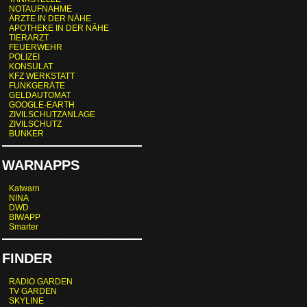
NOTAUFNAHME
ÄRZTE IN DER NÄHE
APOTHEKE IN DER NÄHE
TIERARZT
FEUERWEHR
POLIZEI
KONSULAT
KFZ WERKSTATT
FUNKGERÄTE
GELDAUTOMAT
GOOGLE-EARTH
ZIVILSCHUTZANLAGE
ZIVILSCHUTZ
BUNKER
WARNAPPS
Katwarn
NINA
DWD
BIWAPP
Smarter
FINDER
RADIO GARDEN
TV GARDEN
SKYLINE