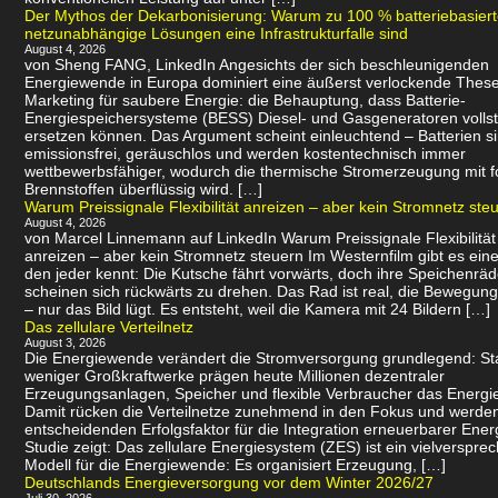
Der Mythos der Dekarbonisierung: Warum zu 100 % batteriebasier
netzunabhängige Lösungen eine Infrastrukturfalle sind
August 4, 2026
von Sheng FANG, LinkedIn Angesichts der sich beschleunigenden
Energiewende in Europa dominiert eine äußerst verlockende Thes
Marketing für saubere Energie: die Behauptung, dass Batterie-
Energiespeichersysteme (BESS) Diesel- und Gasgeneratoren volls
ersetzen können. Das Argument scheint einleuchtend – Batterien s
emissionsfrei, geräuschlos und werden kostentechnisch immer
wettbewerbsfähiger, wodurch die thermische Stromerzeugung mit f
Brennstoffen überflüssig wird. […]
Warum Preissignale Flexibilität anreizen – aber kein Stromnetz ste
August 4, 2026
von Marcel Linnemann auf LinkedIn Warum Preissignale Flexibilität
anreizen – aber kein Stromnetz steuern Im Westernfilm gibt es eine
den jeder kennt: Die Kutsche fährt vorwärts, doch ihre Speichenräd
scheinen sich rückwärts zu drehen. Das Rad ist real, die Bewegung 
– nur das Bild lügt. Es entsteht, weil die Kamera mit 24 Bildern […]
Das zellulare Verteilnetz
August 3, 2026
Die Energiewende verändert die Stromversorgung grundlegend: Sta
weniger Großkraftwerke prägen heute Millionen dezentraler
Erzeugungsanlagen, Speicher und flexible Verbraucher das Energi
Damit rücken die Verteilnetze zunehmend in den Fokus und werde
entscheidenden Erfolgsfaktor für die Integration erneuerbarer Ener
Studie zeigt: Das zellulare Energiesystem (ZES) ist ein vielverspr
Modell für die Energiewende: Es organisiert Erzeugung, […]
Deutschlands Energieversorgung vor dem Winter 2026/27