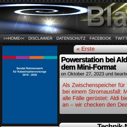
News und Infos zum Thema Stromausfall
>>HOME<<
DISCLAIMER
DATENSCHUTZ
FACEBOOK
TWIT
« Erste
Powerstation bei Aldi
dem Mini-Format
on
Oktober 27, 2023
und bearb
Als Zwischenspeicher für
bei einem Stromausfall: M
alle Fälle gerüstet: Aldi b
an – wir checken den Dea
Technik