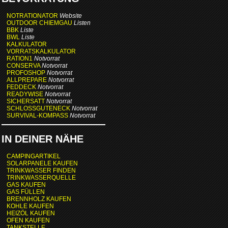
NOTRATIONATOR
Website
OUTDOOR CHIEMGAU
Listen
BBK
Liste
BWL
Liste
KALKULATOR
VORRATSKALKULATOR
RATION1
Notvorrat
CONSERVA
Notvorrat
PROFOSHOP
Notvorrat
ALLPREPARE
Notvorrat
FEDDECK
Notvorrat
READYWISE
Notvorrat
SICHERSATT
Notvorrat
SCHLOSSGUTENECK
Notvorrat
SURVIVAL-KOMPASS
Notvorrat
IN DEINER NÄHE
CAMPINGARTIKEL
SOLARPANELE KAUFEN
TRINKWASSER FINDEN
TRINKWASSERQUELLE
GAS KAUFEN
GAS FÜLLEN
BRENNHOLZ KAUFEN
KOHLE KAUFEN
HEIZÖL KAUFEN
OFEN KAUFEN
TANKSTELLE