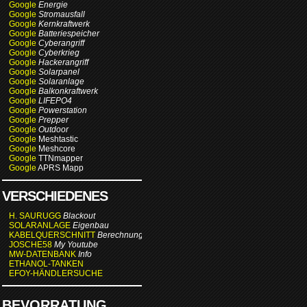
Google
Energie
Google
Stromausfall
Google
Kernkraftwerk
Google
Batteriespeicher
Google
Cyberangriff
Google
Cyberkrieg
Google
Hackerangriff
Google
Solarpanel
Google
Solaranlage
Google
Balkonkraftwerk
Google
LIFEPO4
Google
Powerstation
Google
Prepper
Google
Outdoor
Google
Meshtastic
Google
Meshcore
Google
TTNmapper
Google
APRS Mapp
VERSCHIEDENES
H. SAURUGG
Blackout
SOLARANLAGE
Eigenbau
KABELQUERSCHNITT
Berechnung
JOSCHE58
My Youtube
MW-DATENBANK
Info
ETHANOL-TANKEN
EFOY-HÄNDLERSUCHE
BEVORRATUNG