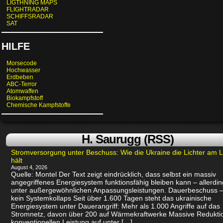
LIGTHNING MAPS
FLIGHTRADAR
SCHIFFSRADAR
SAT
HILFE
Morsecode
Hochwasser
Erdbeben
ABC-Terror
Atomwaffen
Biokampfstoff
Chemische Kampfstoffe
H. Saurugg (RSS)
Stromversorgung unter Beschuss: Wie die Ukraine die Lichter am 
hält
August 4, 2026
Quelle: Montel Der Text zeigt eindrücklich, dass selbst ein massiv
angegriffenes Energiesystem funktionsfähig bleiben kann – allerdin
unter außergewöhnlichen Anpassungsleistungen. Dauerbeschuss –
kein Systemkollaps Seit über 1.600 Tagen steht das ukrainische
Energiesystem unter Dauerangriff: Mehr als 1.000 Angriffe auf das
Stromnetz, davon über 200 auf Wärmekraftwerke Massive Redukti
konventionellen Leistung auf unter […]