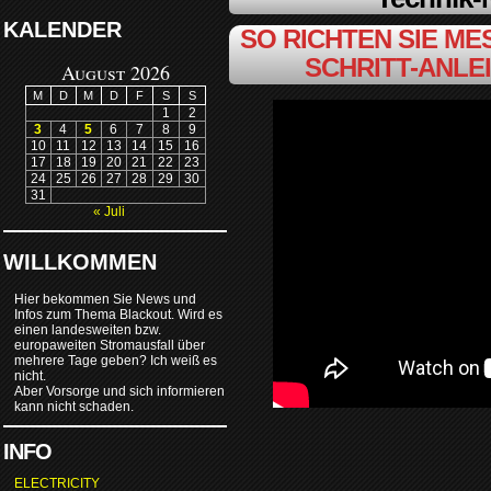
KALENDER
SO RICHTEN SIE MES
SCHRITT-ANLE
August 2026
M
D
M
D
F
S
S
1
2
3
4
5
6
7
8
9
10
11
12
13
14
15
16
17
18
19
20
21
22
23
24
25
26
27
28
29
30
31
« Juli
WILLKOMMEN
Hier bekommen Sie News und
Infos zum Thema Blackout. Wird es
einen landesweiten bzw.
europaweiten Stromausfall über
mehrere Tage geben? Ich weiß es
nicht.
Aber Vorsorge und sich informieren
kann nicht schaden.
INFO
ELECTRICITY