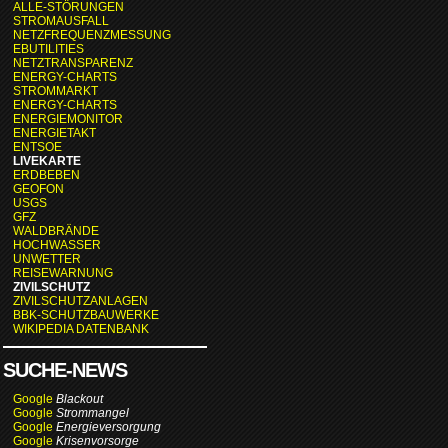
ALLE-STÖRUNGEN
STROMAUSFALL
NETZFREQUENZMESSUNG
EBUTILITIES
NETZTRANSPARENZ
ENERGY-CHARTS
STROMMARKT
ENERGY-CHARTS
ENERGIEMONITOR
ENERGIETAKT
ENTSOE
LIVEKARTE
ERDBEBEN
GEOFON
USGS
GFZ
WALDBRÄNDE
HOCHWASSER
UNWETTER
REISEWARNUNG
ZIVILSCHUTZ
ZIVILSCHUTZANLAGEN
BBK-SCHUTZBAUWERKE
WIKIPEDIA DATENBANK
SUCHE-NEWS
Google
Blackout
Google
Strommangel
Google
Energieversorgung
Google
Krisenvorsorge