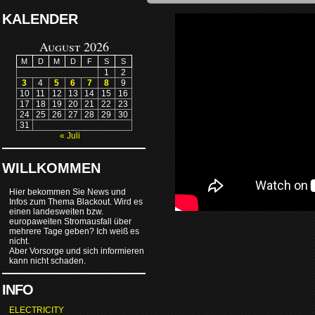
KALENDER
August 2026
M
D
M
D
F
S
S
1
2
3
4
5
6
7
8
9
10
11
12
13
14
15
16
17
18
19
20
21
22
23
24
25
26
27
28
29
30
31
« Juli
WILLKOMMEN
Hier bekommen Sie News und
Infos zum Thema Blackout. Wird es
einen landesweiten bzw.
europaweiten Stromausfall über
mehrere Tage geben? Ich weiß es
nicht.
Aber Vorsorge und sich informieren
kann nicht schaden.
INFO
ELECTRICITY