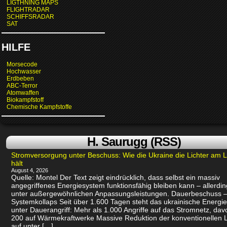
LIGTHNING MAPS
FLIGHTRADAR
SCHIFFSRADAR
SAT
HILFE
Morsecode
Hochwasser
Erdbeben
ABC-Terror
Atomwaffen
Biokampfstoff
Chemische Kampfstoffe
H. Saurugg (RSS)
Stromversorgung unter Beschuss: Wie die Ukraine die Lichter am 
hält
August 4, 2026
Quelle: Montel Der Text zeigt eindrücklich, dass selbst ein massiv
angegriffenes Energiesystem funktionsfähig bleiben kann – allerdin
unter außergewöhnlichen Anpassungsleistungen. Dauerbeschuss –
Systemkollaps Seit über 1.600 Tagen steht das ukrainische Energi
unter Dauerangriff: Mehr als 1.000 Angriffe auf das Stromnetz, dav
200 auf Wärmekraftwerke Massive Reduktion der konventionellen 
auf unter […]