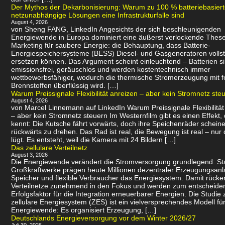
Der Mythos der Dekarbonisierung: Warum zu 100 % batteriebasier
netzunabhängige Lösungen eine Infrastrukturfalle sind
August 4, 2026
von Sheng FANG, LinkedIn Angesichts der sich beschleunigenden
Energiewende in Europa dominiert eine äußerst verlockende Thes
Marketing für saubere Energie: die Behauptung, dass Batterie-
Energiespeichersysteme (BESS) Diesel- und Gasgeneratoren volls
ersetzen können. Das Argument scheint einleuchtend – Batterien s
emissionsfrei, geräuschlos und werden kostentechnisch immer
wettbewerbsfähiger, wodurch die thermische Stromerzeugung mit f
Brennstoffen überflüssig wird. […]
Warum Preissignale Flexibilität anreizen – aber kein Stromnetz ste
August 4, 2026
von Marcel Linnemann auf LinkedIn Warum Preissignale Flexibilität
– aber kein Stromnetz steuern Im Westernfilm gibt es einen Effekt,
kennt: Die Kutsche fährt vorwärts, doch ihre Speichenräder scheine
rückwärts zu drehen. Das Rad ist real, die Bewegung ist real – nur 
lügt. Es entsteht, weil die Kamera mit 24 Bildern […]
Das zellulare Verteilnetz
August 3, 2026
Die Energiewende verändert die Stromversorgung grundlegend: Sta
Großkraftwerke prägen heute Millionen dezentraler Erzeugungsanl
Speicher und flexible Verbraucher das Energiesystem. Damit rücke
Verteilnetze zunehmend in den Fokus und werden zum entscheid
Erfolgsfaktor für die Integration erneuerbarer Energien. Die Studie 
zellulare Energiesystem (ZES) ist ein vielversprechendes Modell für
Energiewende: Es organisiert Erzeugung, […]
Deutschlands Energieversorgung vor dem Winter 2026/27