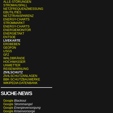
ALLE-STÖRUNGEN
STROMAUSFALL
NETZFREQUENZMESSUNG
EBUTILITIES
NETZTRANSPARENZ
ENERGY-CHARTS
STROMMARKT
ENERGY-CHARTS
ENERGIEMONITOR
ENERGIETAKT
ENTSOE
LIVEKARTE
ERDBEBEN
GEOFON
USGS
GFZ
WALDBRÄNDE
HOCHWASSER
UNWETTER
REISEWARNUNG
ZIVILSCHUTZ
ZIVILSCHUTZANLAGEN
BBK-SCHUTZBAUWERKE
WIKIPEDIA DATENBANK
SUCHE-NEWS
Google
Blackout
Google
Strommangel
Google
Energieversorgung
Google
Krisenvorsorge