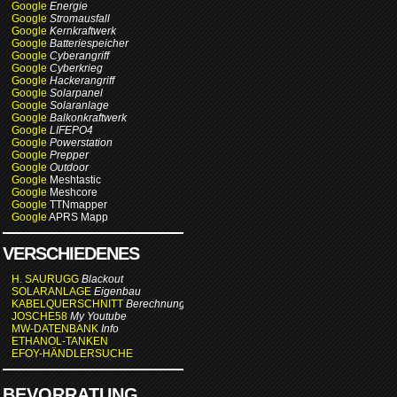
Google
Energie
Google
Stromausfall
Google
Kernkraftwerk
Google
Batteriespeicher
Google
Cyberangriff
Google
Cyberkrieg
Google
Hackerangriff
Google
Solarpanel
Google
Solaranlage
Google
Balkonkraftwerk
Google
LIFEPO4
Google
Powerstation
Google
Prepper
Google
Outdoor
Google
Meshtastic
Google
Meshcore
Google
TTNmapper
Google
APRS Mapp
VERSCHIEDENES
H. SAURUGG
Blackout
SOLARANLAGE
Eigenbau
KABELQUERSCHNITT
Berechnung
JOSCHE58
My Youtube
MW-DATENBANK
Info
ETHANOL-TANKEN
EFOY-HÄNDLERSUCHE
BEVORRATUNG