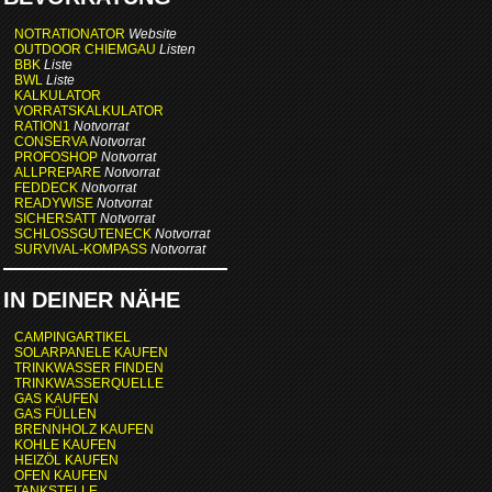
NOTRATIONATOR
Website
OUTDOOR CHIEMGAU
Listen
BBK
Liste
BWL
Liste
KALKULATOR
VORRATSKALKULATOR
RATION1
Notvorrat
CONSERVA
Notvorrat
PROFOSHOP
Notvorrat
ALLPREPARE
Notvorrat
FEDDECK
Notvorrat
READYWISE
Notvorrat
SICHERSATT
Notvorrat
SCHLOSSGUTENECK
Notvorrat
SURVIVAL-KOMPASS
Notvorrat
IN DEINER NÄHE
CAMPINGARTIKEL
SOLARPANELE KAUFEN
TRINKWASSER FINDEN
TRINKWASSERQUELLE
GAS KAUFEN
GAS FÜLLEN
BRENNHOLZ KAUFEN
KOHLE KAUFEN
HEIZÖL KAUFEN
OFEN KAUFEN
TANKSTELLE