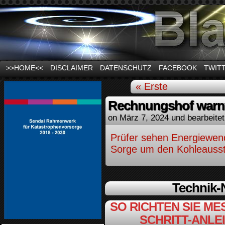
News und Infos zum Thema Stromausfall
>>HOME<<
DISCLAIMER
DATENSCHUTZ
FACEBOOK
TWIT
« Erste
Rechnungshof warnt
on
März 7, 2024
und bearbeite
Prüfer sehen Energiewend
Sorge um den Kohleaussti
Technik
SO RICHTEN SIE MES
SCHRITT-ANLE