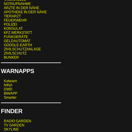
NOTAUFNAHME
ÄRZTE IN DER NÄHE
APOTHEKE IN DER NÄHE
TIERARZT
FEUERWEHR
POLIZEI
KONSULAT
KFZ WERKSTATT
FUNKGERÄTE
GELDAUTOMAT
GOOGLE-EARTH
ZIVILSCHUTZANLAGE
ZIVILSCHUTZ
BUNKER
WARNAPPS
Katwarn
NINA
DWD
BIWAPP
Smarter
FINDER
RADIO GARDEN
TV GARDEN
SKYLINE