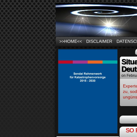
News und Infos zu
>>HOME<<
DISCLAIMER
DATENSC
Situ
Deut
on
Febru
Experte
zu, so
ungünst
SO 