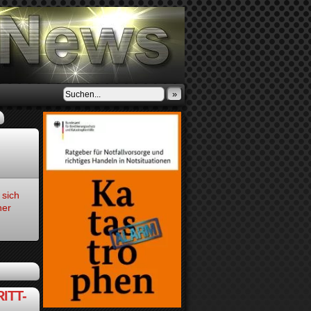
»
 sich
ner
ITT-