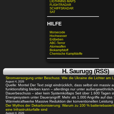
LIGTHNING MAPS
FLIGHTRADAR
SCHIFFSRADAR
SAT
HILFE
Morsecode
Hochwasser
Erdbeben
ABC-Terror
Atomwaffen
Biokampfstoff
Chemische Kampfstoffe
H. Saurugg (RSS)
Stromversorgung unter Beschuss: Wie die Ukraine die Lichter am L
August 4, 2026
Quelle: Montel Der Text zeigt eindrücklich, dass selbst ein massiv
funktionsfähig bleiben kann – allerdings nur unter außergewöhnli
Dauerbeschuss – aber kein Systemkollaps Seit über 1.600 Tagen st
Energiesystem unter Dauerangriff: Mehr als 1.000 Angriffe auf das
Wärmekraftwerke Massive Reduktion der konventionellen Leistung 
Der Mythos der Dekarbonisierung: Warum zu 100 % batteriebasie
eine Infrastrukturfalle sind
August 4, 2026