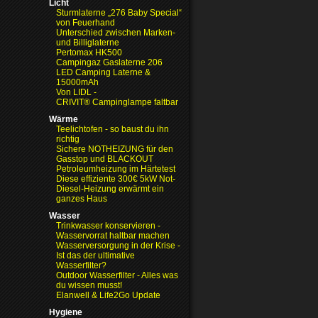
Licht
Sturmlaterne „276 Baby Special“
von Feuerhand
Unterschied zwischen Marken-
und Billiglaterne
Pertomax HK500
Campingaz Gaslaterne 206
LED Camping Laterne &
15000mAh
Von LIDL -
CRIVIT® Campinglampe faltbar
Wärme
Teelichtofen - so baust du ihn
richtig
Sichere NOTHEIZUNG für den
Gasstop und BLACKOUT
Petroleumheizung im Härtetest
Diese effiziente 300€ 5kW Not-
Diesel-Heizung erwärmt ein
ganzes Haus
Wasser
Trinkwasser konservieren -
Wasservorrat haltbar machen
Wasserversorgung in der Krise
-
Ist das der ultimative
Wasserfilter?
Outdoor Wasserfilter - Alles was
du wissen musst!
Elanwell & Life2Go Update
Hygiene