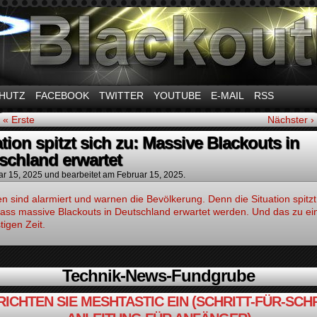
m Thema Stromausfall
HUTZ
FACEBOOK
TWITTER
YOUTUBE
E-MAIL
RSS
« Erste
Nächster ›
ation spitzt sich zu: Massive Blackouts in
schland erwartet
ar 15, 2025
und bearbeitet am Februar 15, 2025.
n sind alarmiert und warnen die Bevölkerung. Denn die Situation spitzt
dass massive Blackouts in Deutschland erwartet werden. Und das zu ei
igen Zeit.
Technik-News-Fundgrube
RICHTEN SIE MESHTASTIC EIN (SCHRITT-FÜR-SCHR