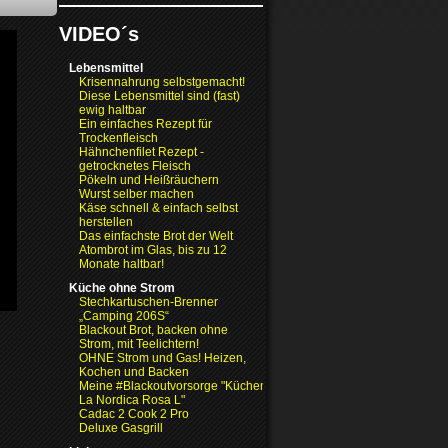
VIDEO´s
Lebensmittel
Krisennahrung selbstgemacht!
Diese Lebensmittel sind (fast)
ewig haltbar
Ein einfaches Rezept für
Trockenfleisch
Hähnchenfilet Rezept -
getrocknetes Fleisch
Pökeln und Heißräuchern
Wurst selber machen
Käse schnell & einfach selbst
herstellen
Das einfachste Brot der Welt
Atombrot im Glas, bis zu 12
Monate haltbar!
Küche ohne Strom
Stechkartuschen-Brenner
„Camping 206S“
Blackout Brot, backen ohne
Strom, mit Teelichtern!
OHNE Strom und Gas! Heizen,
Kochen und Backen
Meine #Blackoutvorsorge "Küchenofen
La Nordica Rosa L"
Cadac 2 Cook 2 Pro
Deluxe Gasgrill