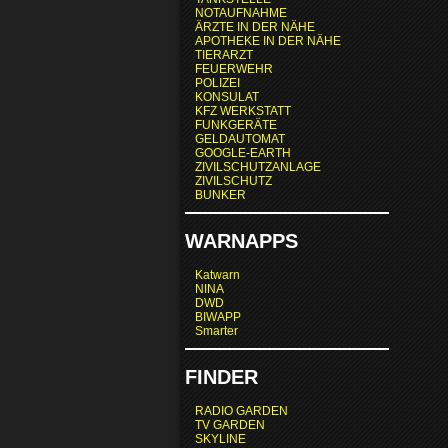
NOTAUFNAHME
ÄRZTE IN DER NÄHE
APOTHEKE IN DER NÄHE
TIERARZT
FEUERWEHR
POLIZEI
KONSULAT
KFZ WERKSTATT
FUNKGERÄTE
GELDAUTOMAT
GOOGLE-EARTH
ZIVILSCHUTZANLAGE
ZIVILSCHUTZ
BUNKER
WARNAPPS
Katwarn
NINA
DWD
BIWAPP
Smarter
FINDER
RADIO GARDEN
TV GARDEN
SKYLINE