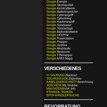
Google
Energie
Google
Stromausfall
Google
Kernkraftwerk
Google
Batteriespeicher
Google
Cyberangriff
Google
Cyberkrieg
Google
Hackerangriff
Google
Solarpanel
Google
Solaranlage
Google
Balkonkraftwerk
Google
LIFEPO4
Google
Powerstation
Google
Prepper
Google
Outdoor
Google
Meshtastic
Google
Meshcore
Google
TTNmapper
Google
APRS Mapp
VERSCHIEDENES
H. SAURUGG
Blackout
SOLARANLAGE
Eigenbau
KABELQUERSCHNITT
Berechnung
JOSCHE58
My Youtube
MW-DATENBANK
Info
ETHANOL-TANKEN
EFOY-HÄNDLERSUCHE
BEVORRATUNG