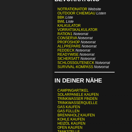
NOTRATIONATOR
Website
OUTDOOR CHIEMGAU
Listen
BBK
Liste
BWL
Liste
KALKULATOR
VORRATSKALKULATOR
RATION1
Notvorrat
CONSERVA
Notvorrat
PROFOSHOP
Notvorrat
ALLPREPARE
Notvorrat
FEDDECK
Notvorrat
READYWISE
Notvorrat
SICHERSATT
Notvorrat
SCHLOSSGUTENECK
Notvorrat
SURVIVAL-KOMPASS
Notvorrat
IN DEINER NÄHE
CAMPINGARTIKEL
SOLARPANELE KAUFEN
TRINKWASSER FINDEN
TRINKWASSERQUELLE
GAS KAUFEN
GAS FÜLLEN
BRENNHOLZ KAUFEN
KOHLE KAUFEN
HEIZÖL KAUFEN
OFEN KAUFEN
TANKSTELLE