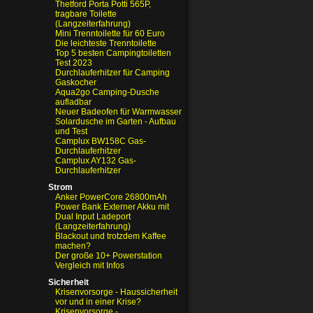
Thetford Porta Potti 565P,
tragbare Toilette
(Langzeiterfahrung)
Mini Trenntoilette für 60 Euro
Die leichteste Trenntoilette
Top 5 besten Campingtoiletten
Test 2023
Durchlauferhitzer für Camping
Gaskocher
Aqua2go Camping-Dusche
aufladbar
Neuer Badeofen für Warmwasser
Solardusche im Garten - Aufbau
und Test
Camplux BW158C Gas-
Durchlauferhitzer
Camplux AY132 Gas-
Durchlauferhitzer
Strom
Anker PowerCore 26800mAh
Power Bank Externer Akku mit
Dual Input Ladeport
(Langzeiterfahrung)
Blackout und trotzdem Kaffee
machen?
Der große 10+ Powerstation
Vergleich mit Infos
Sicherheit
Krisenvorsorge - Haussicherheit
vor und in einer Krise?
Krisenvorsorge -