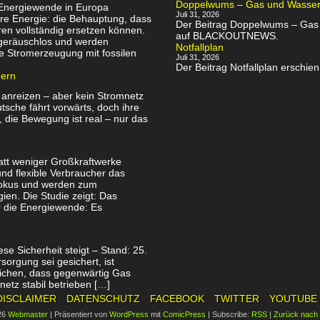
Doppelwums – Gas und Wassersp
 Energiewende in Europa
Juli 31, 2026
re Energie: die Behauptung, dass
Der Beitrag Doppelwums – Gas u
en vollständig ersetzen können.
auf BLACKOUTNEWS.
, geräuschlos und werden
Notfallplan
e Stromerzeugung mit fossilen
Juli 31, 2026
Der Beitrag Notfallplan ersch
uern
 anreizen – aber kein Stromnetz
utsche fährt vorwärts, doch ihre
, die Bewegung ist real – nur das
att weniger Großkraftwerke
nd flexible Verbraucher das
Fokus und werden zum
ien. Die Studie zeigt: Das
ür die Energiewende: Es
se Sicherheit steigt – Stand: 25.
orgung sei gesichert, ist
tlichen, dass gegenwärtig Gas
netz stabil betrieben […]
DISCLAIMER
DATENSCHUTZ
FACEBOOK
TWITTER
YOUTUBE
26
Webmaster
|
Präsentiert von
WordPress
mit
ComicPress
|
Subscribe:
RSS
|
Zurück nach