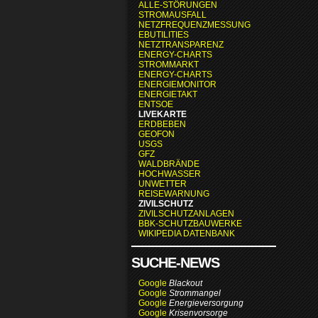
ALLE-STÖRUNGEN
STROMAUSFALL
NETZFREQUENZMESSUNG
EBUTILITIES
NETZTRANSPARENZ
ENERGY-CHARTS
STROMMARKT
ENERGY-CHARTS
ENERGIEMONITOR
ENERGIETAKT
ENTSOE
LIVEKARTE
ERDBEBEN
GEOFON
USGS
GFZ
WALDBRÄNDE
HOCHWASSER
UNWETTER
REISEWARNUNG
ZIVILSCHUTZ
ZIVILSCHUTZANLAGEN
BBK-SCHUTZBAUWERKE
WIKIPEDIA DATENBANK
SUCHE-NEWS
Google
Blackout
Google
Strommangel
Google
Energieversorgung
Google
Krisenvorsorge