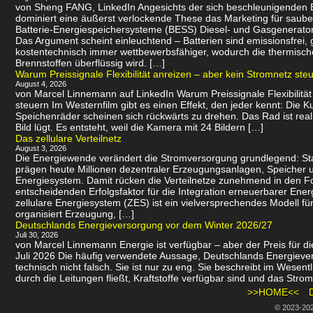
von Sheng FANG, LinkedIn Angesichts der sich beschleunigenden
dominiert eine äußerst verlockende These das Marketing für saube
Batterie-Energiespeichersysteme (BESS) Diesel- und Gasgenerator
Das Argument scheint einleuchtend – Batterien sind emissionsfrei
kostentechnisch immer wettbewerbsfähiger, wodurch die thermisch
Brennstoffen überflüssig wird. […]
Warum Preissignale Flexibilität anreizen – aber kein Stromnetz ste
August 4, 2026
von Marcel Linnemann auf LinkedIn Warum Preissignale Flexibilität
steuern Im Westernfilm gibt es einen Effekt, den jeder kennt: Die K
Speichenräder scheinen sich rückwärts zu drehen. Das Rad ist real
Bild lügt. Es entsteht, weil die Kamera mit 24 Bildern […]
Das zellulare Verteilnetz
August 3, 2026
Die Energiewende verändert die Stromversorgung grundlegend: St
prägen heute Millionen dezentraler Erzeugungsanlagen, Speicher u
Energiesystem. Damit rücken die Verteilnetze zunehmend in den 
entscheidenden Erfolgsfaktor für die Integration erneuerbarer Energ
zellulare Energiesystem (ZES) ist ein vielversprechendes Modell f
organisiert Erzeugung, […]
Deutschlands Energieversorgung vor dem Winter 2026/27
Juli 30, 2026
von Marcel Linnemann Energie ist verfügbar – aber der Preis für die
Juli 2026 Die häufig verwendete Aussage, Deutschlands Energievers
technisch nicht falsch. Sie ist nur zu eng. Sie beschreibt im Wesen
durch die Leitungen fließt, Kraftstoffe verfügbar sind und das Strom
>>HOME<<
© 2023-20