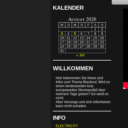
KALENDER
August 2026
M
D
M
D
F
S
S
1
2
3
4
5
6
7
8
9
10
11
12
13
14
15
16
17
18
19
20
21
22
23
24
25
26
27
28
29
30
31
« Juli
WILLKOMMEN
Hier bekommen Sie News und
Infos zum Thema Blackout. Wird es
einen landesweiten bzw.
europaweiten Stromausfall über
mehrere Tage geben? Ich weiß es
nicht.
Aber Vorsorge und sich informieren
kann nicht schaden.
INFO
ELECTRICITY