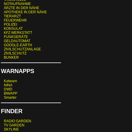
NOTAUFNAHME
ÄRZTE IN DER NÄHE
APOTHEKE IN DER NÄHE
TIERARZT
FEUERWEHR
POLIZEI
KONSULAT
KFZ WERKSTATT
FUNKGERÄTE
GELDAUTOMAT
GOOGLE-EARTH
ZIVILSCHUTZANLAGE
ZIVILSCHUTZ
BUNKER
WARNAPPS
Katwarn
NINA
DWD
BIWAPP
Smarter
FINDER
RADIO GARDEN
TV GARDEN
SKYLINE