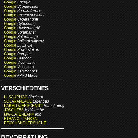
Google
Energie
Google
Stromausfall
Google
Kernkraftwerk
Google
Batteriespeicher
Google
Cyberangriff
Google
Cyberkrieg
Google
Hackerangriff
Google
Solarpanel
Google
Solaranlage
Google
Balkonkraftwerk
Google
LIFEPO4
Google
Powerstation
Google
Prepper
Google
Outdoor
Google
Meshtastic
Google
Meshcore
Google
TTNmapper
Google
APRS Mapp
VERSCHIEDENES
H. SAURUGG
Blackout
SOLARANLAGE
Eigenbau
KABELQUERSCHNITT
Berechnung
JOSCHE58
My Youtube
MW-DATENBANK
Info
ETHANOL-TANKEN
EFOY-HÄNDLERSUCHE
BEVORRATUNG