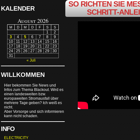
SO RICHTEN SIE MES
KALENDER
SCHRITT-ANLE
August 2026
M
D
M
D
F
S
S
1
2
3
4
5
6
7
8
9
10
11
12
13
14
15
16
17
18
19
20
21
22
23
24
25
26
27
28
29
30
31
« Juli
WILLKOMMEN
Hier bekommen Sie News und
Infos zum Thema Blackout. Wird es
einen landesweiten bzw.
europaweiten Stromausfall über
mehrere Tage geben? Ich weiß es
nicht.
Aber Vorsorge und sich informieren
kann nicht schaden.
INFO
ELECTRICITY