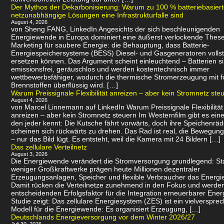
Der Mythos der Dekarbonisierung: Warum zu 100 % batteriebasier
netzunabhängige Lösungen eine Infrastrukturfalle sind
August 4, 2026
von Sheng FANG, LinkedIn Angesichts der sich beschleunigenden
Energiewende in Europa dominiert eine äußerst verlockende Thes
Marketing für saubere Energie: die Behauptung, dass Batterie-
Energiespeichersysteme (BESS) Diesel- und Gasgeneratoren volls
ersetzen können. Das Argument scheint einleuchtend – Batterien s
emissionsfrei, geräuschlos und werden kostentechnisch immer
wettbewerbsfähiger, wodurch die thermische Stromerzeugung mit f
Brennstoffen überflüssig wird. […]
Warum Preissignale Flexibilität anreizen – aber kein Stromnetz ste
August 4, 2026
von Marcel Linnemann auf LinkedIn Warum Preissignale Flexibilität
anreizen – aber kein Stromnetz steuern Im Westernfilm gibt es eine
den jeder kennt: Die Kutsche fährt vorwärts, doch ihre Speichenräd
scheinen sich rückwärts zu drehen. Das Rad ist real, die Bewegung 
– nur das Bild lügt. Es entsteht, weil die Kamera mit 24 Bildern […]
Das zellulare Verteilnetz
August 3, 2026
Die Energiewende verändert die Stromversorgung grundlegend: Sta
weniger Großkraftwerke prägen heute Millionen dezentraler
Erzeugungsanlagen, Speicher und flexible Verbraucher das Energi
Damit rücken die Verteilnetze zunehmend in den Fokus und werde
entscheidenden Erfolgsfaktor für die Integration erneuerbarer Ener
Studie zeigt: Das zellulare Energiesystem (ZES) ist ein vielverspr
Modell für die Energiewende: Es organisiert Erzeugung, […]
Deutschlands Energieversorgung vor dem Winter 2026/27