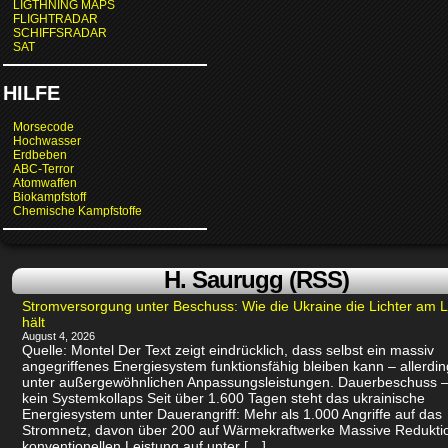
LIGTHNING MAPS
FLIGHTRADAR
SCHIFFSRADAR
SAT
HILFE
Morsecode
Hochwasser
Erdbeben
ABC-Terror
Atomwaffen
Biokampfstoff
Chemische Kampfstoffe
H. Saurugg (RSS)
Stromversorgung unter Beschuss: Wie die Ukraine die Lichter am 
hält
August 4, 2026
Quelle: Montel Der Text zeigt eindrücklich, dass selbst ein massiv
angegriffenes Energiesystem funktionsfähig bleiben kann – allerdin
unter außergewöhnlichen Anpassungsleistungen. Dauerbeschuss –
kein Systemkollaps Seit über 1.600 Tagen steht das ukrainische
Energiesystem unter Dauerangriff: Mehr als 1.000 Angriffe auf das
Stromnetz, davon über 200 auf Wärmekraftwerke Massive Redukti
konventionellen Leistung auf unter […]