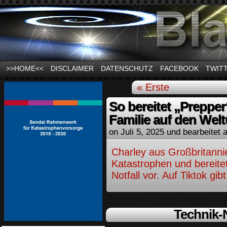
News und Infos zum Thema Stromausfall
>>HOME<<
DISCLAIMER
DATENSCHUTZ
FACEBOOK
TWIT
« Erste
So bereitet „Prepper
Familie auf den Wel
on
Juli 5, 2025
und bearbeitet a
Charley aus Großbritannie
Katastrophen und bereitet
Notfall vor. Auf Tiktok gib
Technik