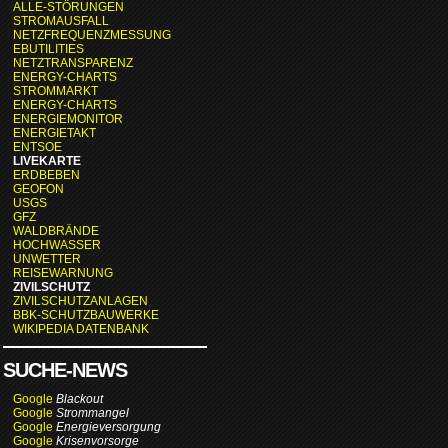
ALLE-STÖRUNGEN
STROMAUSFALL
NETZFREQUENZMESSUNG
EBUTILITIES
NETZTRANSPARENZ
ENERGY-CHARTS
STROMMARKT
ENERGY-CHARTS
ENERGIEMONITOR
ENERGIETAKT
ENTSOE
LIVEKARTE
ERDBEBEN
GEOFON
USGS
GFZ
WALDBRÄNDE
HOCHWASSER
UNWETTER
REISEWARNUNG
ZIVILSCHUTZ
ZIVILSCHUTZANLAGEN
BBK-SCHUTZBAUWERKE
WIKIPEDIA DATENBANK
SUCHE-NEWS
Google
Blackout
Google
Strommangel
Google
Energieversorgung
Google
Krisenvorsorge