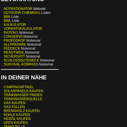
NOTRATIONATOR
Website
OUTDOOR CHIEMGAU
Listen
BBK
Liste
BWL
Liste
KALKULATOR
VORRATSKALKULATOR
RATION1
Notvorrat
CONSERVA
Notvorrat
PROFOSHOP
Notvorrat
ALLPREPARE
Notvorrat
FEDDECK
Notvorrat
READYWISE
Notvorrat
SICHERSATT
Notvorrat
SCHLOSSGUTENECK
Notvorrat
SURVIVAL-KOMPASS
Notvorrat
IN DEINER NÄHE
CAMPINGARTIKEL
SOLARPANELE KAUFEN
TRINKWASSER FINDEN
TRINKWASSERQUELLE
GAS KAUFEN
GAS FÜLLEN
BRENNHOLZ KAUFEN
KOHLE KAUFEN
HEIZÖL KAUFEN
OFEN KAUFEN
TANKSTELLE