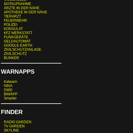
NOTAUFNAHME
ÄRZTE IN DER NÄHE
APOTHEKE IN DER NÄHE
TIERARZT
FEUERWEHR
POLIZEI
KONSULAT
KFZ WERKSTATT
FUNKGERÄTE
GELDAUTOMAT
GOOGLE-EARTH
ZIVILSCHUTZANLAGE
ZIVILSCHUTZ
BUNKER
WARNAPPS
Katwarn
NINA
DWD
BIWAPP
Smarter
FINDER
RADIO GARDEN
TV GARDEN
SKYLINE