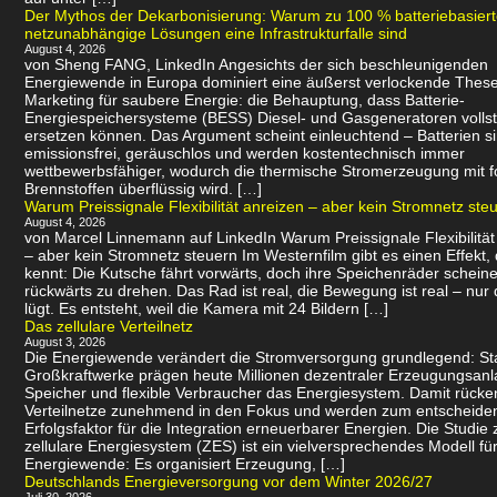
Der Mythos der Dekarbonisierung: Warum zu 100 % batteriebasier
netzunabhängige Lösungen eine Infrastrukturfalle sind
August 4, 2026
von Sheng FANG, LinkedIn Angesichts der sich beschleunigenden
Energiewende in Europa dominiert eine äußerst verlockende Thes
Marketing für saubere Energie: die Behauptung, dass Batterie-
Energiespeichersysteme (BESS) Diesel- und Gasgeneratoren volls
ersetzen können. Das Argument scheint einleuchtend – Batterien s
emissionsfrei, geräuschlos und werden kostentechnisch immer
wettbewerbsfähiger, wodurch die thermische Stromerzeugung mit f
Brennstoffen überflüssig wird. […]
Warum Preissignale Flexibilität anreizen – aber kein Stromnetz ste
August 4, 2026
von Marcel Linnemann auf LinkedIn Warum Preissignale Flexibilität
– aber kein Stromnetz steuern Im Westernfilm gibt es einen Effekt,
kennt: Die Kutsche fährt vorwärts, doch ihre Speichenräder scheine
rückwärts zu drehen. Das Rad ist real, die Bewegung ist real – nur 
lügt. Es entsteht, weil die Kamera mit 24 Bildern […]
Das zellulare Verteilnetz
August 3, 2026
Die Energiewende verändert die Stromversorgung grundlegend: Sta
Großkraftwerke prägen heute Millionen dezentraler Erzeugungsanl
Speicher und flexible Verbraucher das Energiesystem. Damit rücke
Verteilnetze zunehmend in den Fokus und werden zum entscheid
Erfolgsfaktor für die Integration erneuerbarer Energien. Die Studie 
zellulare Energiesystem (ZES) ist ein vielversprechendes Modell für
Energiewende: Es organisiert Erzeugung, […]
Deutschlands Energieversorgung vor dem Winter 2026/27