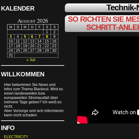
Technik
KALENDER
SO RICHTEN SIE MES
August 2026
SCHRITT-ANLE
M
D
M
D
F
S
S
1
2
3
4
5
6
7
8
9
10
11
12
13
14
15
16
17
18
19
20
21
22
23
24
25
26
27
28
29
30
31
« Juli
WILLKOMMEN
Hier bekommen Sie News und
Infos zum Thema Blackout. Wird es
einen landesweiten bzw.
europaweiten Stromausfall über
mehrere Tage geben? Ich weiß es
nicht.
Aber Vorsorge und sich informieren
kann nicht schaden.
INFO
ELECTRICITY