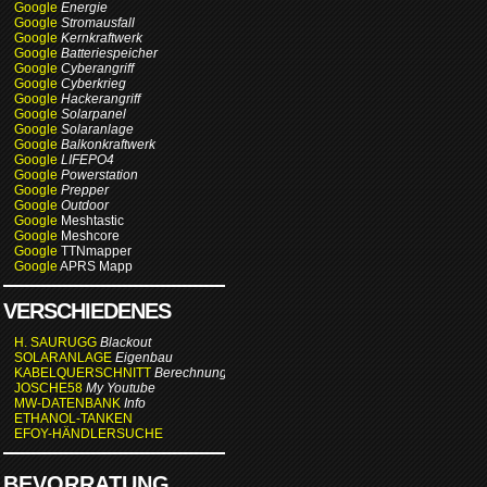
Google
Energie
Google
Stromausfall
Google
Kernkraftwerk
Google
Batteriespeicher
Google
Cyberangriff
Google
Cyberkrieg
Google
Hackerangriff
Google
Solarpanel
Google
Solaranlage
Google
Balkonkraftwerk
Google
LIFEPO4
Google
Powerstation
Google
Prepper
Google
Outdoor
Google
Meshtastic
Google
Meshcore
Google
TTNmapper
Google
APRS Mapp
VERSCHIEDENES
H. SAURUGG
Blackout
SOLARANLAGE
Eigenbau
KABELQUERSCHNITT
Berechnung
JOSCHE58
My Youtube
MW-DATENBANK
Info
ETHANOL-TANKEN
EFOY-HÄNDLERSUCHE
BEVORRATUNG