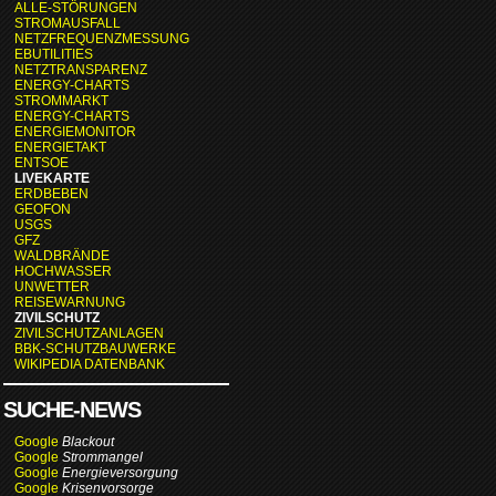
ALLE-STÖRUNGEN
STROMAUSFALL
NETZFREQUENZMESSUNG
EBUTILITIES
NETZTRANSPARENZ
ENERGY-CHARTS
STROMMARKT
ENERGY-CHARTS
ENERGIEMONITOR
ENERGIETAKT
ENTSOE
LIVEKARTE
ERDBEBEN
GEOFON
USGS
GFZ
WALDBRÄNDE
HOCHWASSER
UNWETTER
REISEWARNUNG
ZIVILSCHUTZ
ZIVILSCHUTZANLAGEN
BBK-SCHUTZBAUWERKE
WIKIPEDIA DATENBANK
SUCHE-NEWS
Google
Blackout
Google
Strommangel
Google
Energieversorgung
Google
Krisenvorsorge