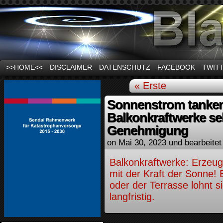
News und Infos zum Thema Stromausfall
>>HOME<<
DISCLAIMER
DATENSCHUTZ
FACEBOOK
TWIT
« Erste
Sonnenstrom tanken
Balkonkraftwerke se
Genehmigung
on
Mai 30, 2023
und bearbeitet
Balkonkraftwerke: Erzeug
mit der Kraft der Sonne!
oder der Terrasse lohnt s
langfristig.