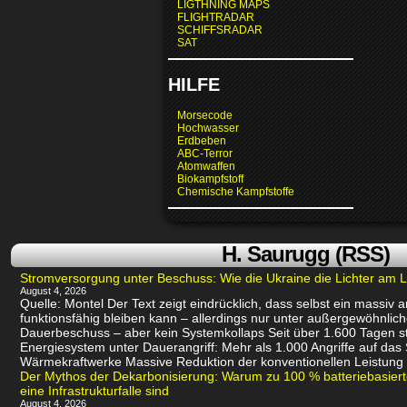
LIGTHNING MAPS
FLIGHTRADAR
SCHIFFSRADAR
SAT
HILFE
Morsecode
Hochwasser
Erdbeben
ABC-Terror
Atomwaffen
Biokampfstoff
Chemische Kampfstoffe
H. Saurugg (RSS)
Stromversorgung unter Beschuss: Wie die Ukraine die Lichter am L
August 4, 2026
Quelle: Montel Der Text zeigt eindrücklich, dass selbst ein massiv
funktionsfähig bleiben kann – allerdings nur unter außergewöhnli
Dauerbeschuss – aber kein Systemkollaps Seit über 1.600 Tagen st
Energiesystem unter Dauerangriff: Mehr als 1.000 Angriffe auf das
Wärmekraftwerke Massive Reduktion der konventionellen Leistung 
Der Mythos der Dekarbonisierung: Warum zu 100 % batteriebasie
eine Infrastrukturfalle sind
August 4, 2026