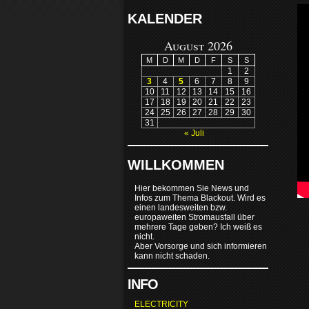
KALENDER
August 2026
M
D
M
D
F
S
S
1
2
3
4
5
6
7
8
9
10
11
12
13
14
15
16
17
18
19
20
21
22
23
24
25
26
27
28
29
30
31
« Juli
WILLKOMMEN
Hier bekommen Sie News und
Infos zum Thema Blackout. Wird es
einen landesweiten bzw.
europaweiten Stromausfall über
mehrere Tage geben? Ich weiß es
nicht.
Aber Vorsorge und sich informieren
kann nicht schaden.
INFO
ELECTRICITY