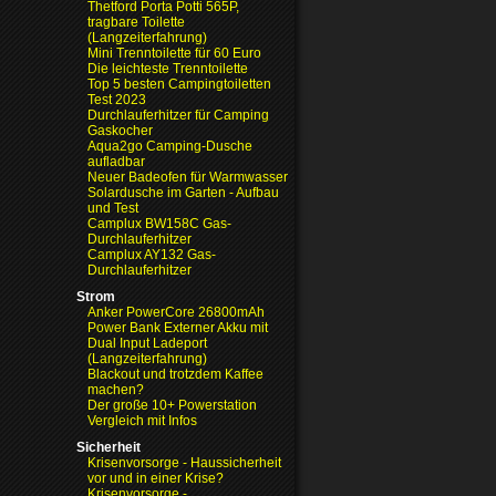
Thetford Porta Potti 565P,
tragbare Toilette
(Langzeiterfahrung)
Mini Trenntoilette für 60 Euro
Die leichteste Trenntoilette
Top 5 besten Campingtoiletten
Test 2023
Durchlauferhitzer für Camping
Gaskocher
Aqua2go Camping-Dusche
aufladbar
Neuer Badeofen für Warmwasser
Solardusche im Garten - Aufbau
und Test
Camplux BW158C Gas-
Durchlauferhitzer
Camplux AY132 Gas-
Durchlauferhitzer
Strom
Anker PowerCore 26800mAh
Power Bank Externer Akku mit
Dual Input Ladeport
(Langzeiterfahrung)
Blackout und trotzdem Kaffee
machen?
Der große 10+ Powerstation
Vergleich mit Infos
Sicherheit
Krisenvorsorge - Haussicherheit
vor und in einer Krise?
Krisenvorsorge -