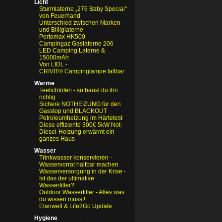
Licht
Sturmlaterne „276 Baby Special“
von Feuerhand
Unterschied zwischen Marken-
und Billiglaterne
Pertomax HK500
Campingaz Gaslaterne 206
LED Camping Laterne &
15000mAh
Von LIDL -
CRIVIT® Campinglampe faltbar
Wärme
Teelichtofen - so baust du ihn
richtig
Sichere NOTHEIZUNG für den
Gasstop und BLACKOUT
Petroleumheizung im Härtetest
Diese effiziente 300€ 5kW Not-
Diesel-Heizung erwärmt ein
ganzes Haus
Wasser
Trinkwasser konservieren -
Wasservorrat haltbar machen
Wasserversorgung in der Krise
-
Ist das der ultimative
Wasserfilter?
Outdoor Wasserfilter - Alles was
du wissen musst!
Elanwell & Life2Go Update
Hygiene