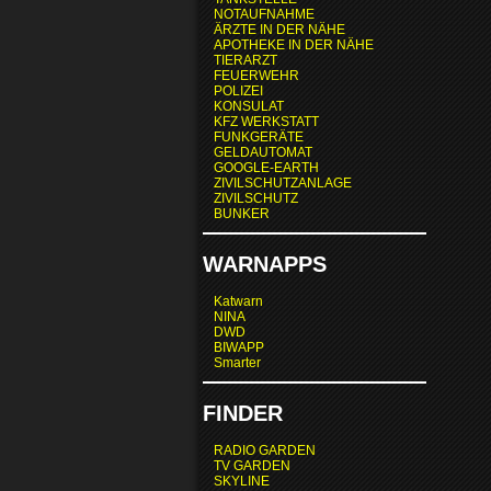
NOTAUFNAHME
ÄRZTE IN DER NÄHE
APOTHEKE IN DER NÄHE
TIERARZT
FEUERWEHR
POLIZEI
KONSULAT
KFZ WERKSTATT
FUNKGERÄTE
GELDAUTOMAT
GOOGLE-EARTH
ZIVILSCHUTZANLAGE
ZIVILSCHUTZ
BUNKER
WARNAPPS
Katwarn
NINA
DWD
BIWAPP
Smarter
FINDER
RADIO GARDEN
TV GARDEN
SKYLINE