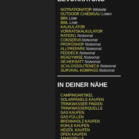
NOTRATIONATOR
Website
OUTDOOR CHIEMGAU
Listen
BBK
Liste
BWL
Liste
KALKULATOR
VORRATSKALKULATOR
RATION1
Notvorrat
CONSERVA
Notvorrat
PROFOSHOP
Notvorrat
ALLPREPARE
Notvorrat
FEDDECK
Notvorrat
READYWISE
Notvorrat
SICHERSATT
Notvorrat
SCHLOSSGUTENECK
Notvorrat
SURVIVAL-KOMPASS
Notvorrat
IN DEINER NÄHE
CAMPINGARTIKEL
SOLARPANELE KAUFEN
TRINKWASSER FINDEN
TRINKWASSERQUELLE
GAS KAUFEN
GAS FÜLLEN
BRENNHOLZ KAUFEN
KOHLE KAUFEN
HEIZÖL KAUFEN
OFEN KAUFEN
TANKSTELLE