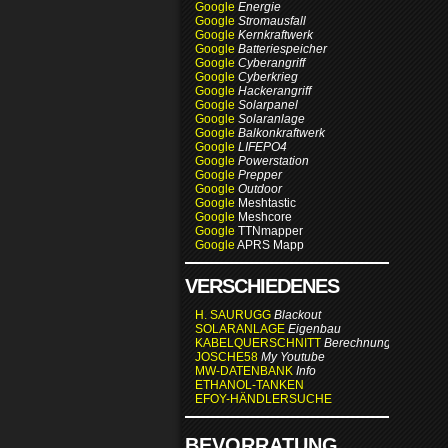
Google
Energie
Google
Stromausfall
Google
Kernkraftwerk
Google
Batteriespeicher
Google
Cyberangriff
Google
Cyberkrieg
Google
Hackerangriff
Google
Solarpanel
Google
Solaranlage
Google
Balkonkraftwerk
Google
LIFEPO4
Google
Powerstation
Google
Prepper
Google
Outdoor
Google
Meshtastic
Google
Meshcore
Google
TTNmapper
Google
APRS Mapp
VERSCHIEDENES
H. SAURUGG
Blackout
SOLARANLAGE
Eigenbau
KABELQUERSCHNITT
Berechnung
JOSCHE58
My Youtube
MW-DATENBANK
Info
ETHANOL-TANKEN
EFOY-HÄNDLERSUCHE
BEVORRATUNG