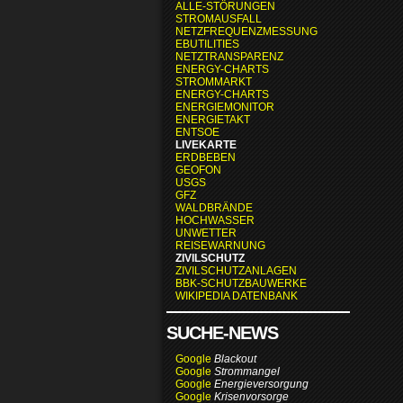
ALLE-STÖRUNGEN
STROMAUSFALL
NETZFREQUENZMESSUNG
EBUTILITIES
NETZTRANSPARENZ
ENERGY-CHARTS
STROMMARKT
ENERGY-CHARTS
ENERGIEMONITOR
ENERGIETAKT
ENTSOE
LIVEKARTE
ERDBEBEN
GEOFON
USGS
GFZ
WALDBRÄNDE
HOCHWASSER
UNWETTER
REISEWARNUNG
ZIVILSCHUTZ
ZIVILSCHUTZANLAGEN
BBK-SCHUTZBAUWERKE
WIKIPEDIA DATENBANK
SUCHE-NEWS
Google
Blackout
Google
Strommangel
Google
Energieversorgung
Google
Krisenvorsorge