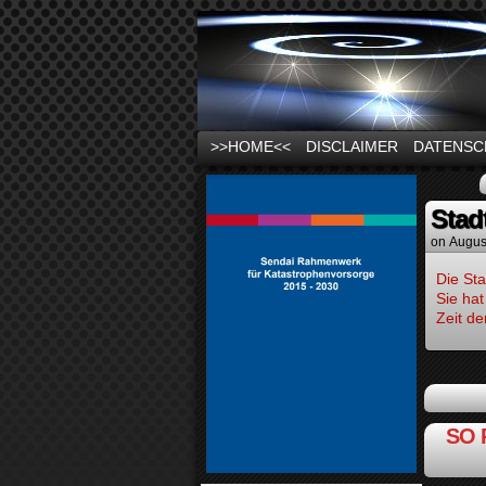
News und Infos zu
>>HOME<<
DISCLAIMER
DATENSC
Stad
on
Augus
Die Sta
Sie hat
Zeit de
SO 