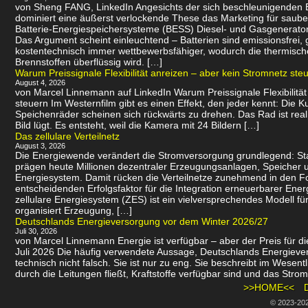
von Sheng FANG, LinkedIn Angesichts der sich beschleunigenden
dominiert eine äußerst verlockende These das Marketing für saube
Batterie-Energiespeichersysteme (BESS) Diesel- und Gasgenerator
Das Argument scheint einleuchtend – Batterien sind emissionsfrei
kostentechnisch immer wettbewerbsfähiger, wodurch die thermisch
Brennstoffen überflüssig wird. […]
Warum Preissignale Flexibilität anreizen – aber kein Stromnetz ste
August 4, 2026
von Marcel Linnemann auf LinkedIn Warum Preissignale Flexibilität
steuern Im Westernfilm gibt es einen Effekt, den jeder kennt: Die K
Speichenräder scheinen sich rückwärts zu drehen. Das Rad ist real
Bild lügt. Es entsteht, weil die Kamera mit 24 Bildern […]
Das zellulare Verteilnetz
August 3, 2026
Die Energiewende verändert die Stromversorgung grundlegend: St
prägen heute Millionen dezentraler Erzeugungsanlagen, Speicher u
Energiesystem. Damit rücken die Verteilnetze zunehmend in den 
entscheidenden Erfolgsfaktor für die Integration erneuerbarer Energ
zellulare Energiesystem (ZES) ist ein vielversprechendes Modell f
organisiert Erzeugung, […]
Deutschlands Energieversorgung vor dem Winter 2026/27
Juli 30, 2026
von Marcel Linnemann Energie ist verfügbar – aber der Preis für die
Juli 2026 Die häufig verwendete Aussage, Deutschlands Energievers
technisch nicht falsch. Sie ist nur zu eng. Sie beschreibt im Wesen
durch die Leitungen fließt, Kraftstoffe verfügbar sind und das Strom
>>HOME<<
© 2023-20