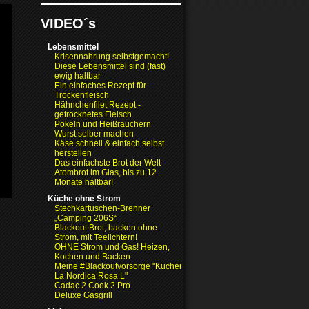
VIDEO´s
Lebensmittel
Krisennahrung selbstgemacht!
Diese Lebensmittel sind (fast)
ewig haltbar
Ein einfaches Rezept für
Trockenfleisch
Hähnchenfilet Rezept -
getrocknetes Fleisch
Pökeln und Heißräuchern
Wurst selber machen
Käse schnell & einfach selbst
herstellen
Das einfachste Brot der Welt
Atombrot im Glas, bis zu 12
Monate haltbar!
Küche ohne Strom
Stechkartuschen-Brenner
„Camping 206S“
Blackout Brot, backen ohne
Strom, mit Teelichtern!
OHNE Strom und Gas! Heizen,
Kochen und Backen
Meine #Blackoutvorsorge "Küchenofen
La Nordica Rosa L"
Cadac 2 Cook 2 Pro
Deluxe Gasgrill