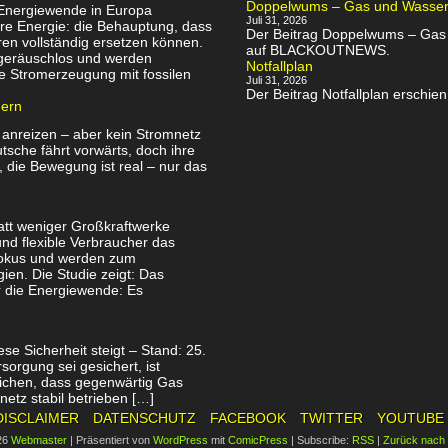
Doppelwums – Gas und Wassersp
 Energiewende in Europa
Juli 31, 2026
re Energie: die Behauptung, dass
Der Beitrag Doppelwums – Gas u
en vollständig ersetzen können.
auf BLACKOUTNEWS.
, geräuschlos und werden
Notfallplan
e Stromerzeugung mit fossilen
Juli 31, 2026
Der Beitrag Notfallplan ersch
uern
 anreizen – aber kein Stromnetz
utsche fährt vorwärts, doch ihre
, die Bewegung ist real – nur das
att weniger Großkraftwerke
nd flexible Verbraucher das
Fokus und werden zum
ien. Die Studie zeigt: Das
ür die Energiewende: Es
se Sicherheit steigt – Stand: 25.
orgung sei gesichert, ist
tlichen, dass gegenwärtig Gas
netz stabil betrieben […]
DISCLAIMER
DATENSCHUTZ
FACEBOOK
TWITTER
YOUTUBE
26
Webmaster
|
Präsentiert von
WordPress
mit
ComicPress
|
Subscribe:
RSS
|
Zurück nach