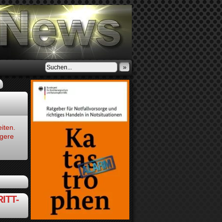
»
iten.
ngere
ITT-