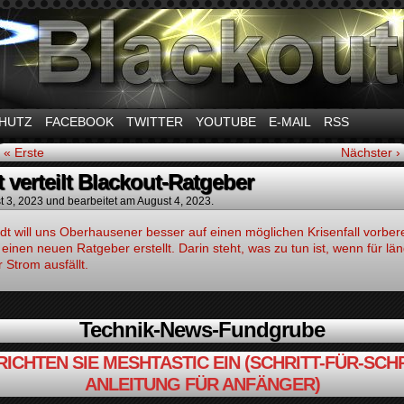
m Thema Stromausfall
HUTZ
FACEBOOK
TWITTER
YOUTUBE
E-MAIL
RSS
« Erste
Nächster ›
t verteilt Blackout-Ratgeber
t 3, 2023
und bearbeitet am August 4, 2023.
dt will uns Oberhausener besser auf einen möglichen Krisenfall vorbere
 einen neuen Ratgeber erstellt. Darin steht, was zu tun ist, wenn für lä
r Strom ausfällt.
Technik-News-Fundgrube
RICHTEN SIE MESHTASTIC EIN (SCHRITT-FÜR-SCHR
ANLEITUNG FÜR ANFÄNGER)