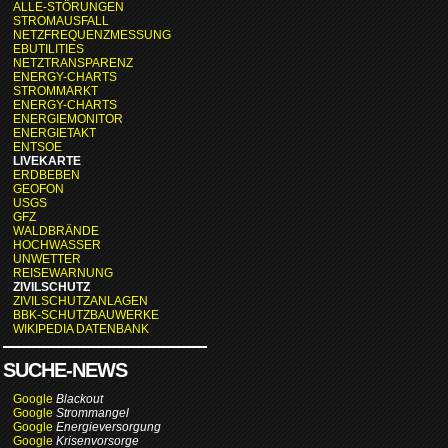
ALLE-STÖRUNGEN
STROMAUSFALL
NETZFREQUENZMESSUNG
EBUTILITIES
NETZTRANSPARENZ
ENERGY-CHARTS
STROMMARKT
ENERGY-CHARTS
ENERGIEMONITOR
ENERGIETAKT
ENTSOE
LIVEKARTE
ERDBEBEN
GEOFON
USGS
GFZ
WALDBRÄNDE
HOCHWASSER
UNWETTER
REISEWARNUNG
ZIVILSCHUTZ
ZIVILSCHUTZANLAGEN
BBK-SCHUTZBAUWERKE
WIKIPEDIA DATENBANK
SUCHE-NEWS
Google
Blackout
Google
Strommangel
Google
Energieversorgung
Google
Krisenvorsorge