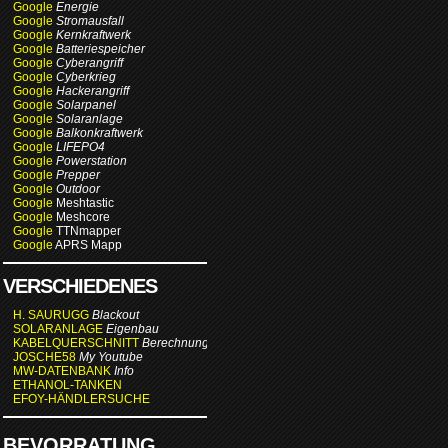
Google
Energie
Google
Stromausfall
Google
Kernkraftwerk
Google
Batteriespeicher
Google
Cyberangriff
Google
Cyberkrieg
Google
Hackerangriff
Google
Solarpanel
Google
Solaranlage
Google
Balkonkraftwerk
Google
LIFEPO4
Google
Powerstation
Google
Prepper
Google
Outdoor
Google
Meshtastic
Google
Meshcore
Google
TTNmapper
Google
APRS Mapp
VERSCHIEDENES
H. SAURUGG
Blackout
SOLARANLAGE
Eigenbau
KABELQUERSCHNITT
Berechnung
JOSCHE58
My Youtube
MW-DATENBANK
Info
ETHANOL-TANKEN
EFOY-HÄNDLERSUCHE
BEVORRATUNG