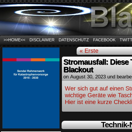
News und Infos zum Thema Stromausfall
>>HOME<<
DISCLAIMER
DATENSCHUTZ
FACEBOOK
TWIT
« Erste
Stromausfall: Diese 
Blackout
on
August 30, 2023
und bearbe
Wer sich gut auf einen St
wichtige Geräte wie Tasc
Hier ist eine kurze Checkl
Technik