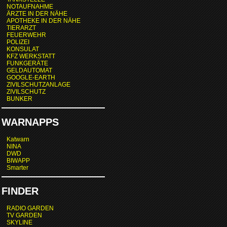
NOTAUFNAHME
ÄRZTE IN DER NÄHE
APOTHEKE IN DER NÄHE
TIERARZT
FEUERWEHR
POLIZEI
KONSULAT
KFZ WERKSTATT
FUNKGERÄTE
GELDAUTOMAT
GOOGLE-EARTH
ZIVILSCHUTZANLAGE
ZIVILSCHUTZ
BUNKER
WARNAPPS
Katwarn
NINA
DWD
BIWAPP
Smarter
FINDER
RADIO GARDEN
TV GARDEN
SKYLINE