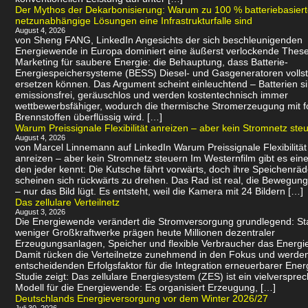
Der Mythos der Dekarbonisierung: Warum zu 100 % batteriebasier
netzunabhängige Lösungen eine Infrastrukturfalle sind
August 4, 2026
von Sheng FANG, LinkedIn Angesichts der sich beschleunigenden
Energiewende in Europa dominiert eine äußerst verlockende Thes
Marketing für saubere Energie: die Behauptung, dass Batterie-
Energiespeichersysteme (BESS) Diesel- und Gasgeneratoren volls
ersetzen können. Das Argument scheint einleuchtend – Batterien s
emissionsfrei, geräuschlos und werden kostentechnisch immer
wettbewerbsfähiger, wodurch die thermische Stromerzeugung mit f
Brennstoffen überflüssig wird. […]
Warum Preissignale Flexibilität anreizen – aber kein Stromnetz ste
August 4, 2026
von Marcel Linnemann auf LinkedIn Warum Preissignale Flexibilität
anreizen – aber kein Stromnetz steuern Im Westernfilm gibt es eine
den jeder kennt: Die Kutsche fährt vorwärts, doch ihre Speichenräd
scheinen sich rückwärts zu drehen. Das Rad ist real, die Bewegung 
– nur das Bild lügt. Es entsteht, weil die Kamera mit 24 Bildern […]
Das zellulare Verteilnetz
August 3, 2026
Die Energiewende verändert die Stromversorgung grundlegend: Sta
weniger Großkraftwerke prägen heute Millionen dezentraler
Erzeugungsanlagen, Speicher und flexible Verbraucher das Energi
Damit rücken die Verteilnetze zunehmend in den Fokus und werde
entscheidenden Erfolgsfaktor für die Integration erneuerbarer Ener
Studie zeigt: Das zellulare Energiesystem (ZES) ist ein vielverspr
Modell für die Energiewende: Es organisiert Erzeugung, […]
Deutschlands Energieversorgung vor dem Winter 2026/27