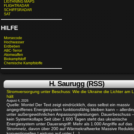
LIGTHNING MAPS
FLIGHTRADAR
SCHIFFSRADAR
SAT
HILFE
Morsecode
Hochwasser
Erdbeben
ABC-Terror
Atomwaffen
Biokampfstoff
Chemische Kampfstoffe
H. Saurugg (RSS)
Stromversorgung unter Beschuss: Wie die Ukraine die Lichter am 
hält
August 4, 2026
Quelle: Montel Der Text zeigt eindrücklich, dass selbst ein massiv
angegriffenes Energiesystem funktionsfähig bleiben kann – allerdin
unter außergewöhnlichen Anpassungsleistungen. Dauerbeschuss –
kein Systemkollaps Seit über 1.600 Tagen steht das ukrainische
Energiesystem unter Dauerangriff: Mehr als 1.000 Angriffe auf das
Stromnetz, davon über 200 auf Wärmekraftwerke Massive Redukti
konventionellen Leistung auf unter […]