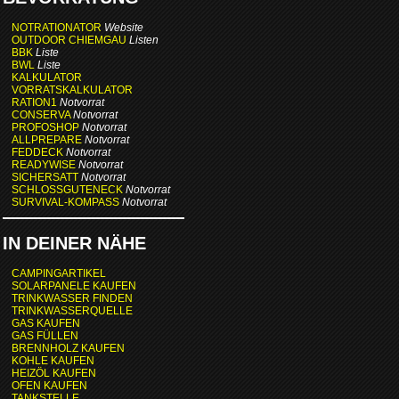
NOTRATIONATOR
Website
OUTDOOR CHIEMGAU
Listen
BBK
Liste
BWL
Liste
KALKULATOR
VORRATSKALKULATOR
RATION1
Notvorrat
CONSERVA
Notvorrat
PROFOSHOP
Notvorrat
ALLPREPARE
Notvorrat
FEDDECK
Notvorrat
READYWISE
Notvorrat
SICHERSATT
Notvorrat
SCHLOSSGUTENECK
Notvorrat
SURVIVAL-KOMPASS
Notvorrat
IN DEINER NÄHE
CAMPINGARTIKEL
SOLARPANELE KAUFEN
TRINKWASSER FINDEN
TRINKWASSERQUELLE
GAS KAUFEN
GAS FÜLLEN
BRENNHOLZ KAUFEN
KOHLE KAUFEN
HEIZÖL KAUFEN
OFEN KAUFEN
TANKSTELLE