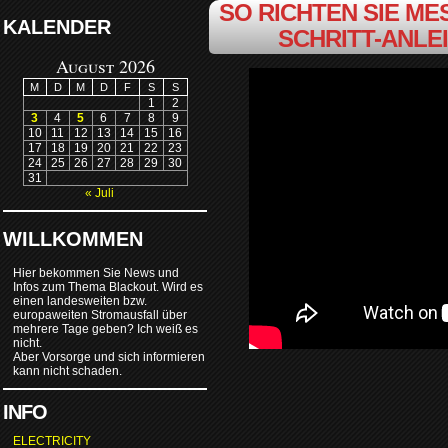
SO RICHTEN SIE MES
KALENDER
SCHRITT-ANLE
August 2026
M
D
M
D
F
S
S
1
2
3
4
5
6
7
8
9
10
11
12
13
14
15
16
17
18
19
20
21
22
23
24
25
26
27
28
29
30
31
« Juli
WILLKOMMEN
Hier bekommen Sie News und
Infos zum Thema Blackout. Wird es
einen landesweiten bzw.
europaweiten Stromausfall über
mehrere Tage geben? Ich weiß es
nicht.
Aber Vorsorge und sich informieren
kann nicht schaden.
INFO
ELECTRICITY