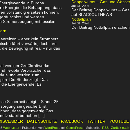
Doppelwums – Gas und Wassersp
 Energiewende in Europa
Juli 31, 2026
re Energie: die Behauptung, dass
Der Beitrag Doppelwums – Gas u
en vollständig ersetzen können.
auf BLACKOUTNEWS.
, geräuschlos und werden
Notfallplan
e Stromerzeugung mit fossilen
Juli 31, 2026
Der Beitrag Notfallplan ersch
uern
 anreizen – aber kein Stromnetz
utsche fährt vorwärts, doch ihre
, die Bewegung ist real – nur das
att weniger Großkraftwerke
nd flexible Verbraucher das
Fokus und werden zum
ien. Die Studie zeigt: Das
ür die Energiewende: Es
se Sicherheit steigt – Stand: 25.
orgung sei gesichert, ist
tlichen, dass gegenwärtig Gas
netz stabil betrieben […]
DISCLAIMER
DATENSCHUTZ
FACEBOOK
TWITTER
YOUTUBE
26
Webmaster
|
Präsentiert von
WordPress
mit
ComicPress
|
Subscribe:
RSS
|
Zurück nach