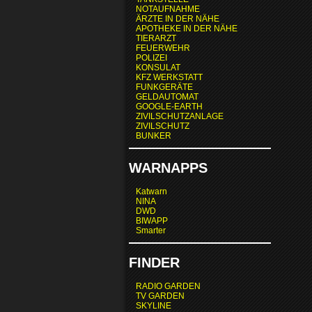
NOTAUFNAHME
ÄRZTE IN DER NÄHE
APOTHEKE IN DER NÄHE
TIERARZT
FEUERWEHR
POLIZEI
KONSULAT
KFZ WERKSTATT
FUNKGERÄTE
GELDAUTOMAT
GOOGLE-EARTH
ZIVILSCHUTZANLAGE
ZIVILSCHUTZ
BUNKER
WARNAPPS
Katwarn
NINA
DWD
BIWAPP
Smarter
FINDER
RADIO GARDEN
TV GARDEN
SKYLINE