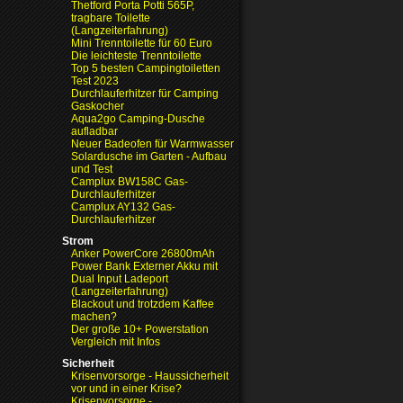
Thetford Porta Potti 565P,
tragbare Toilette
(Langzeiterfahrung)
Mini Trenntoilette für 60 Euro
Die leichteste Trenntoilette
Top 5 besten Campingtoiletten
Test 2023
Durchlauferhitzer für Camping
Gaskocher
Aqua2go Camping-Dusche
aufladbar
Neuer Badeofen für Warmwasser
Solardusche im Garten - Aufbau
und Test
Camplux BW158C Gas-
Durchlauferhitzer
Camplux AY132 Gas-
Durchlauferhitzer
Strom
Anker PowerCore 26800mAh
Power Bank Externer Akku mit
Dual Input Ladeport
(Langzeiterfahrung)
Blackout und trotzdem Kaffee
machen?
Der große 10+ Powerstation
Vergleich mit Infos
Sicherheit
Krisenvorsorge - Haussicherheit
vor und in einer Krise?
Krisenvorsorge -