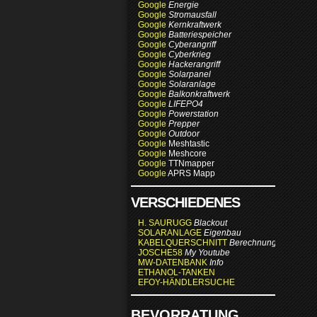
Google
Energie
Google
Stromausfall
Google
Kernkraftwerk
Google
Batteriespeicher
Google
Cyberangriff
Google
Cyberkrieg
Google
Hackerangriff
Google
Solarpanel
Google
Solaranlage
Google
Balkonkraftwerk
Google
LIFEPO4
Google
Powerstation
Google
Prepper
Google
Outdoor
Google
Meshtastic
Google
Meshcore
Google
TTNmapper
Google
APRS Mapp
VERSCHIEDENES
H. SAURUGG
Blackout
SOLARANLAGE
Eigenbau
KABELQUERSCHNITT
Berechnung
JOSCHE58
My Youtube
MW-DATENBANK
Info
ETHANOL-TANKEN
EFOY-HÄNDLERSUCHE
BEVORRATUNG