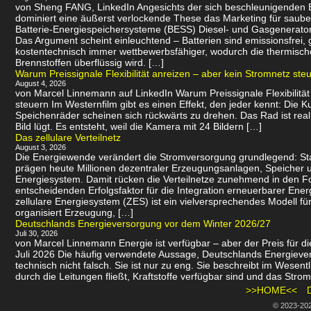
von Sheng FANG, LinkedIn Angesichts der sich beschleunigenden
dominiert eine äußerst verlockende These das Marketing für saube
Batterie-Energiespeichersysteme (BESS) Diesel- und Gasgenerator
Das Argument scheint einleuchtend – Batterien sind emissionsfrei
kostentechnisch immer wettbewerbsfähiger, wodurch die thermisch
Brennstoffen überflüssig wird. […]
Warum Preissignale Flexibilität anreizen – aber kein Stromnetz ste
August 4, 2026
von Marcel Linnemann auf LinkedIn Warum Preissignale Flexibilität
steuern Im Westernfilm gibt es einen Effekt, den jeder kennt: Die K
Speichenräder scheinen sich rückwärts zu drehen. Das Rad ist real
Bild lügt. Es entsteht, weil die Kamera mit 24 Bildern […]
Das zellulare Verteilnetz
August 3, 2026
Die Energiewende verändert die Stromversorgung grundlegend: St
prägen heute Millionen dezentraler Erzeugungsanlagen, Speicher u
Energiesystem. Damit rücken die Verteilnetze zunehmend in den 
entscheidenden Erfolgsfaktor für die Integration erneuerbarer Energ
zellulare Energiesystem (ZES) ist ein vielversprechendes Modell f
organisiert Erzeugung, […]
Deutschlands Energieversorgung vor dem Winter 2026/27
Juli 30, 2026
von Marcel Linnemann Energie ist verfügbar – aber der Preis für die
Juli 2026 Die häufig verwendete Aussage, Deutschlands Energievers
technisch nicht falsch. Sie ist nur zu eng. Sie beschreibt im Wesen
durch die Leitungen fließt, Kraftstoffe verfügbar sind und das Strom
>>HOME<<
© 2023-20