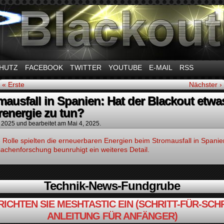
m Thema Stromausfall
HUTZ
FACEBOOK
TWITTER
YOUTUBE
E-MAIL
RSS
« Erste
Nächster ›
mausfall in Spanien: Hat der Blackout etwa
renergie zu tun?
, 2025
und bearbeitet am Mai 4, 2025.
Rolle spielten die erneuerbaren Energien beim Stromausfall in Spanie
achenforschung beunruhigt ein weiteres Detail.
Technik-News-Fundgrube
RICHTEN SIE MESHTASTIC EIN (SCHRITT-FÜR-SCHR
ANLEITUNG FÜR ANFÄNGER)