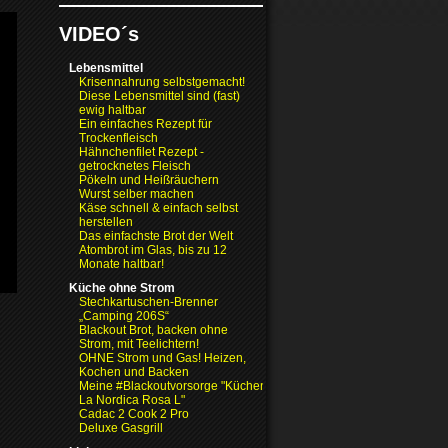
VIDEO´s
Lebensmittel
Krisennahrung selbstgemacht!
Diese Lebensmittel sind (fast)
ewig haltbar
Ein einfaches Rezept für
Trockenfleisch
Hähnchenfilet Rezept -
getrocknetes Fleisch
Pökeln und Heißräuchern
Wurst selber machen
Käse schnell & einfach selbst
herstellen
Das einfachste Brot der Welt
Atombrot im Glas, bis zu 12
Monate haltbar!
Küche ohne Strom
Stechkartuschen-Brenner
„Camping 206S“
Blackout Brot, backen ohne
Strom, mit Teelichtern!
OHNE Strom und Gas! Heizen,
Kochen und Backen
Meine #Blackoutvorsorge "Küchenofen
La Nordica Rosa L"
Cadac 2 Cook 2 Pro
Deluxe Gasgrill