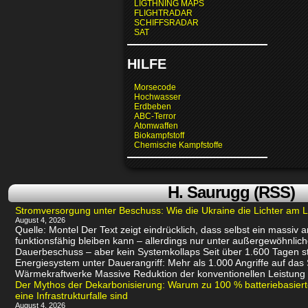
LIGTHNING MAPS
FLIGHTRADAR
SCHIFFSRADAR
SAT
HILFE
Morsecode
Hochwasser
Erdbeben
ABC-Terror
Atomwaffen
Biokampfstoff
Chemische Kampfstoffe
H. Saurugg (RSS)
Stromversorgung unter Beschuss: Wie die Ukraine die Lichter am L
August 4, 2026
Quelle: Montel Der Text zeigt eindrücklich, dass selbst ein massiv
funktionsfähig bleiben kann – allerdings nur unter außergewöhnli
Dauerbeschuss – aber kein Systemkollaps Seit über 1.600 Tagen st
Energiesystem unter Dauerangriff: Mehr als 1.000 Angriffe auf das
Wärmekraftwerke Massive Reduktion der konventionellen Leistung 
Der Mythos der Dekarbonisierung: Warum zu 100 % batteriebasie
eine Infrastrukturfalle sind
August 4, 2026