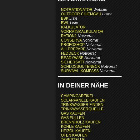
NOTRATIONATOR
Website
OUTDOOR CHIEMGAU
Listen
BBK
Liste
BWL
Liste
KALKULATOR
VORRATSKALKULATOR
RATION1
Notvorrat
CONSERVA
Notvorrat
PROFOSHOP
Notvorrat
ALLPREPARE
Notvorrat
FEDDECK
Notvorrat
READYWISE
Notvorrat
SICHERSATT
Notvorrat
SCHLOSSGUTENECK
Notvorrat
SURVIVAL-KOMPASS
Notvorrat
IN DEINER NÄHE
CAMPINGARTIKEL
SOLARPANELE KAUFEN
TRINKWASSER FINDEN
TRINKWASSERQUELLE
GAS KAUFEN
GAS FÜLLEN
BRENNHOLZ KAUFEN
KOHLE KAUFEN
HEIZÖL KAUFEN
OFEN KAUFEN
TANKSTELLE