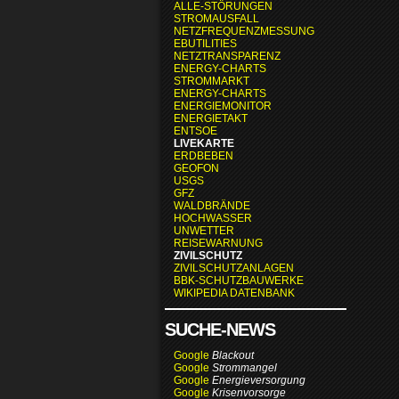
ALLE-STÖRUNGEN
STROMAUSFALL
NETZFREQUENZMESSUNG
EBUTILITIES
NETZTRANSPARENZ
ENERGY-CHARTS
STROMMARKT
ENERGY-CHARTS
ENERGIEMONITOR
ENERGIETAKT
ENTSOE
LIVEKARTE
ERDBEBEN
GEOFON
USGS
GFZ
WALDBRÄNDE
HOCHWASSER
UNWETTER
REISEWARNUNG
ZIVILSCHUTZ
ZIVILSCHUTZANLAGEN
BBK-SCHUTZBAUWERKE
WIKIPEDIA DATENBANK
SUCHE-NEWS
Google
Blackout
Google
Strommangel
Google
Energieversorgung
Google
Krisenvorsorge