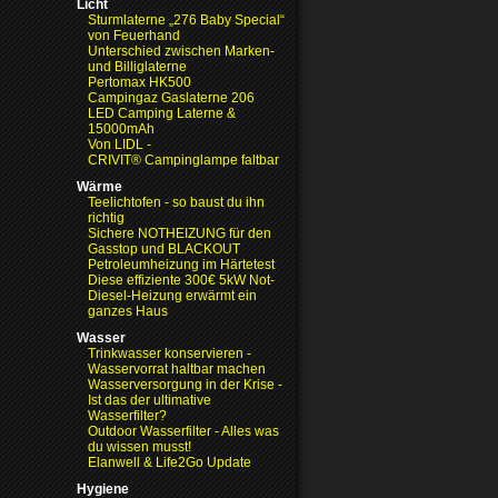
Licht
Sturmlaterne „276 Baby Special“
von Feuerhand
Unterschied zwischen Marken-
und Billiglaterne
Pertomax HK500
Campingaz Gaslaterne 206
LED Camping Laterne &
15000mAh
Von LIDL -
CRIVIT® Campinglampe faltbar
Wärme
Teelichtofen - so baust du ihn
richtig
Sichere NOTHEIZUNG für den
Gasstop und BLACKOUT
Petroleumheizung im Härtetest
Diese effiziente 300€ 5kW Not-
Diesel-Heizung erwärmt ein
ganzes Haus
Wasser
Trinkwasser konservieren -
Wasservorrat haltbar machen
Wasserversorgung in der Krise
-
Ist das der ultimative
Wasserfilter?
Outdoor Wasserfilter - Alles was
du wissen musst!
Elanwell & Life2Go Update
Hygiene