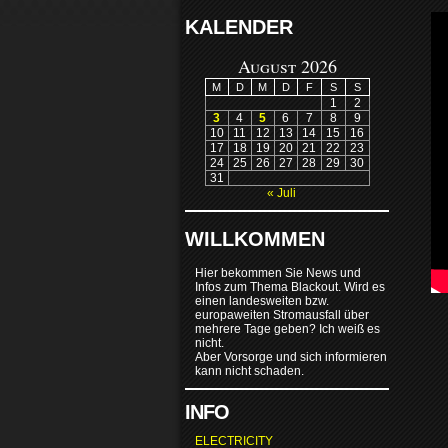
KALENDER
August 2026
M
D
M
D
F
S
S
1
2
3
4
5
6
7
8
9
10
11
12
13
14
15
16
17
18
19
20
21
22
23
24
25
26
27
28
29
30
31
« Juli
WILLKOMMEN
Hier bekommen Sie News und
Infos zum Thema Blackout. Wird es
einen landesweiten bzw.
europaweiten Stromausfall über
mehrere Tage geben? Ich weiß es
nicht.
Aber Vorsorge und sich informieren
kann nicht schaden.
INFO
ELECTRICITY