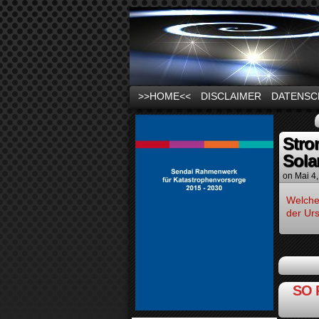
News und Infos zu
>>HOME<<
DISCLAIMER
DATENSC
Stro
Sola
on
Mai 4
Welche 
der Urs
SO 