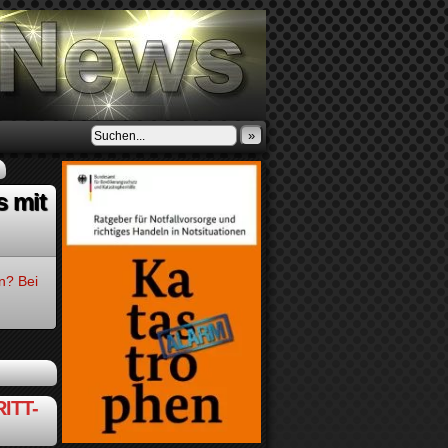
»
s mit
n? Bei
ITT-