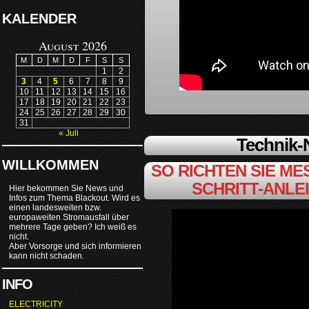
KALENDER
August 2026
M
D
M
D
F
S
S
1
2
3
4
5
6
7
8
9
10
11
12
13
14
15
16
17
18
19
20
21
22
23
24
25
26
27
28
29
30
31
« Juli
Technik
WILLKOMMEN
SO RICHTEN SIE MES
SCHRITT-ANLE
Hier bekommen Sie News und
Infos zum Thema Blackout. Wird es
einen landesweiten bzw.
europaweiten Stromausfall über
mehrere Tage geben? Ich weiß es
nicht.
Aber Vorsorge und sich informieren
kann nicht schaden.
INFO
ELECTRICITY