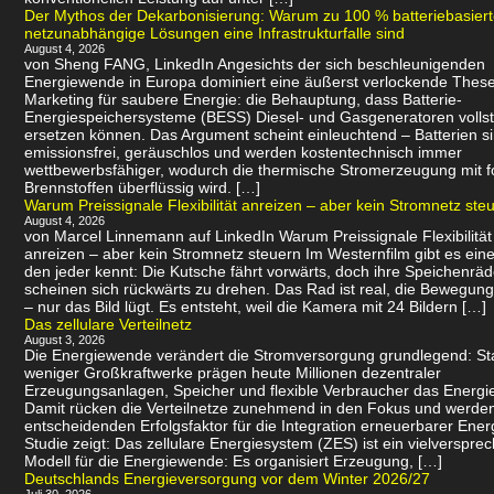
Der Mythos der Dekarbonisierung: Warum zu 100 % batteriebasier
netzunabhängige Lösungen eine Infrastrukturfalle sind
August 4, 2026
von Sheng FANG, LinkedIn Angesichts der sich beschleunigenden
Energiewende in Europa dominiert eine äußerst verlockende Thes
Marketing für saubere Energie: die Behauptung, dass Batterie-
Energiespeichersysteme (BESS) Diesel- und Gasgeneratoren volls
ersetzen können. Das Argument scheint einleuchtend – Batterien s
emissionsfrei, geräuschlos und werden kostentechnisch immer
wettbewerbsfähiger, wodurch die thermische Stromerzeugung mit f
Brennstoffen überflüssig wird. […]
Warum Preissignale Flexibilität anreizen – aber kein Stromnetz ste
August 4, 2026
von Marcel Linnemann auf LinkedIn Warum Preissignale Flexibilität
anreizen – aber kein Stromnetz steuern Im Westernfilm gibt es eine
den jeder kennt: Die Kutsche fährt vorwärts, doch ihre Speichenräd
scheinen sich rückwärts zu drehen. Das Rad ist real, die Bewegung 
– nur das Bild lügt. Es entsteht, weil die Kamera mit 24 Bildern […]
Das zellulare Verteilnetz
August 3, 2026
Die Energiewende verändert die Stromversorgung grundlegend: Sta
weniger Großkraftwerke prägen heute Millionen dezentraler
Erzeugungsanlagen, Speicher und flexible Verbraucher das Energi
Damit rücken die Verteilnetze zunehmend in den Fokus und werde
entscheidenden Erfolgsfaktor für die Integration erneuerbarer Ener
Studie zeigt: Das zellulare Energiesystem (ZES) ist ein vielverspr
Modell für die Energiewende: Es organisiert Erzeugung, […]
Deutschlands Energieversorgung vor dem Winter 2026/27