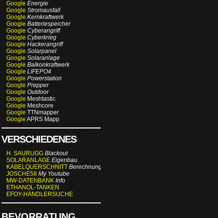
Google
Energie
Google
Stromausfall
Google
Kernkraftwerk
Google
Batteriespeicher
Google
Cyberangriff
Google
Cyberkrieg
Google
Hackerangriff
Google
Solarpanel
Google
Solaranlage
Google
Balkonkraftwerk
Google
LIFEPO4
Google
Powerstation
Google
Prepper
Google
Outdoor
Google
Meshtastic
Google
Meshcore
Google
TTNmapper
Google
APRS Mapp
VERSCHIEDENES
H. SAURUGG
Blackout
SOLARANLAGE
Eigenbau
KABELQUERSCHNITT
Berechnung
JOSCHE58
My Youtube
MW-DATENBANK
Info
ETHANOL-TANKEN
EFOY-HÄNDLERSUCHE
BEVORRATUNG