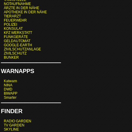
NOTAUFNAHME
ÄRZTE IN DER NÄHE
APOTHEKE IN DER NÄHE
TIERARZT
FEUERWEHR
POLIZEI
KONSULAT
KFZ WERKSTATT
FUNKGERÄTE
GELDAUTOMAT
GOOGLE-EARTH
ZIVILSCHUTZANLAGE
ZIVILSCHUTZ
BUNKER
WARNAPPS
Katwarn
NINA
DWD
BIWAPP
Smarter
FINDER
RADIO GARDEN
TV GARDEN
SKYLINE