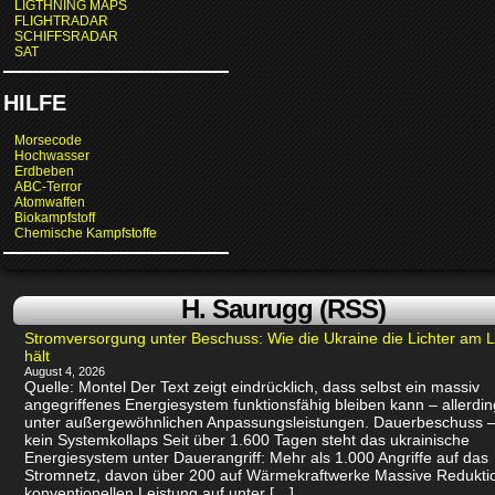
LIGTHNING MAPS
FLIGHTRADAR
SCHIFFSRADAR
SAT
HILFE
Morsecode
Hochwasser
Erdbeben
ABC-Terror
Atomwaffen
Biokampfstoff
Chemische Kampfstoffe
H. Saurugg (RSS)
Stromversorgung unter Beschuss: Wie die Ukraine die Lichter am 
hält
August 4, 2026
Quelle: Montel Der Text zeigt eindrücklich, dass selbst ein massiv
angegriffenes Energiesystem funktionsfähig bleiben kann – allerdin
unter außergewöhnlichen Anpassungsleistungen. Dauerbeschuss –
kein Systemkollaps Seit über 1.600 Tagen steht das ukrainische
Energiesystem unter Dauerangriff: Mehr als 1.000 Angriffe auf das
Stromnetz, davon über 200 auf Wärmekraftwerke Massive Redukti
konventionellen Leistung auf unter […]