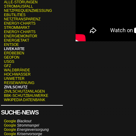
ALLE-STÖRUNGEN
STROMAUSFALL
NETZFREQUENZMESSUNG
EBUTILITIES
NETZTRANSPARENZ
ENERGY-CHARTS
STROMMARKT
ENERGY-CHARTS
ENERGIEMONITOR
ENERGIETAKT
ENTSOE
LIVEKARTE
ERDBEBEN
GEOFON
USGS
GFZ
WALDBRÄNDE
HOCHWASSER
UNWETTER
REISEWARNUNG
ZIVILSCHUTZ
ZIVILSCHUTZANLAGEN
BBK-SCHUTZBAUWERKE
WIKIPEDIA DATENBANK
SUCHE-NEWS
Google
Blackout
Google
Strommangel
Google
Energieversorgung
Google
Krisenvorsorge