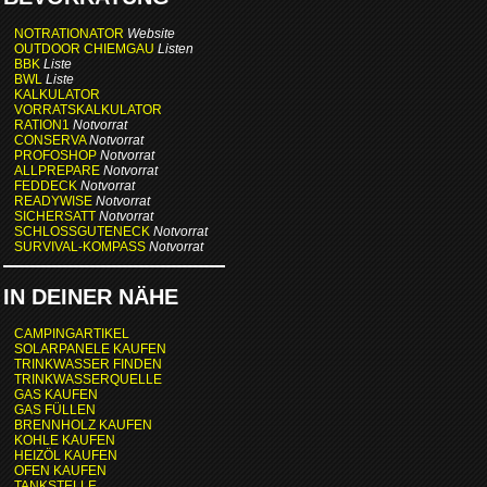
NOTRATIONATOR
Website
OUTDOOR CHIEMGAU
Listen
BBK
Liste
BWL
Liste
KALKULATOR
VORRATSKALKULATOR
RATION1
Notvorrat
CONSERVA
Notvorrat
PROFOSHOP
Notvorrat
ALLPREPARE
Notvorrat
FEDDECK
Notvorrat
READYWISE
Notvorrat
SICHERSATT
Notvorrat
SCHLOSSGUTENECK
Notvorrat
SURVIVAL-KOMPASS
Notvorrat
IN DEINER NÄHE
CAMPINGARTIKEL
SOLARPANELE KAUFEN
TRINKWASSER FINDEN
TRINKWASSERQUELLE
GAS KAUFEN
GAS FÜLLEN
BRENNHOLZ KAUFEN
KOHLE KAUFEN
HEIZÖL KAUFEN
OFEN KAUFEN
TANKSTELLE