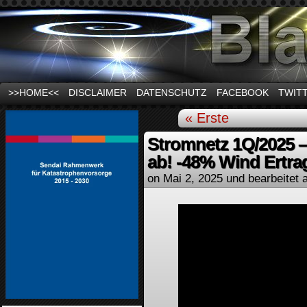
News und Infos zum Thema Stromausfall
>>HOME<<
DISCLAIMER
DATENSCHUTZ
FACEBOOK
TWIT
« Erste
Stromnetz 1Q/2025 –
ab! -48% Wind Ertra
on
Mai 2, 2025
und bearbeitet 