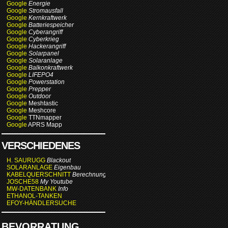
Google
Energie
Google
Stromausfall
Google
Kernkraftwerk
Google
Batteriespeicher
Google
Cyberangriff
Google
Cyberkrieg
Google
Hackerangriff
Google
Solarpanel
Google
Solaranlage
Google
Balkonkraftwerk
Google
LIFEPO4
Google
Powerstation
Google
Prepper
Google
Outdoor
Google
Meshtastic
Google
Meshcore
Google
TTNmapper
Google
APRS Mapp
VERSCHIEDENES
H. SAURUGG
Blackout
SOLARANLAGE
Eigenbau
KABELQUERSCHNITT
Berechnung
JOSCHE58
My Youtube
MW-DATENBANK
Info
ETHANOL-TANKEN
EFOY-HÄNDLERSUCHE
BEVORRATUNG