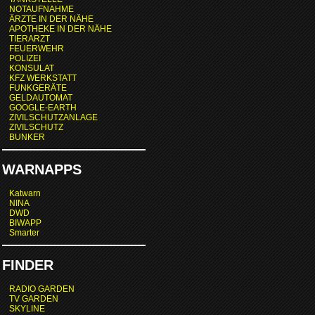
NOTAUFNAHME
ÄRZTE IN DER NÄHE
APOTHEKE IN DER NÄHE
TIERARZT
FEUERWEHR
POLIZEI
KONSULAT
KFZ WERKSTATT
FUNKGERÄTE
GELDAUTOMAT
GOOGLE-EARTH
ZIVILSCHUTZANLAGE
ZIVILSCHUTZ
BUNKER
WARNAPPS
Katwarn
NINA
DWD
BIWAPP
Smarter
FINDER
RADIO GARDEN
TV GARDEN
SKYLINE