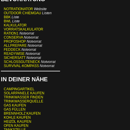
NOTRATIONATOR
Website
OUTDOOR CHIEMGAU
Listen
BBK
Liste
BWL
Liste
KALKULATOR
VORRATSKALKULATOR
RATION1
Notvorrat
CONSERVA
Notvorrat
PROFOSHOP
Notvorrat
ALLPREPARE
Notvorrat
FEDDECK
Notvorrat
READYWISE
Notvorrat
SICHERSATT
Notvorrat
SCHLOSSGUTENECK
Notvorrat
SURVIVAL-KOMPASS
Notvorrat
IN DEINER NÄHE
CAMPINGARTIKEL
SOLARPANELE KAUFEN
TRINKWASSER FINDEN
TRINKWASSERQUELLE
GAS KAUFEN
GAS FÜLLEN
BRENNHOLZ KAUFEN
KOHLE KAUFEN
HEIZÖL KAUFEN
OFEN KAUFEN
TANKSTELLE