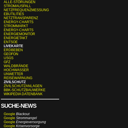
ALLE-STÖRUNGEN
STROMAUSFALL
NETZFREQUENZMESSUNG
EBUTILITIES
NETZTRANSPARENZ
ENERGY-CHARTS
STROMMARKT
ENERGY-CHARTS
ENERGIEMONITOR
ENERGIETAKT
ENTSOE
LIVEKARTE
ERDBEBEN
GEOFON
USGS
GFZ
WALDBRÄNDE
HOCHWASSER
UNWETTER
REISEWARNUNG
ZIVILSCHUTZ
ZIVILSCHUTZANLAGEN
BBK-SCHUTZBAUWERKE
WIKIPEDIA DATENBANK
SUCHE-NEWS
Google
Blackout
Google
Strommangel
Google
Energieversorgung
Google
Krisenvorsorge