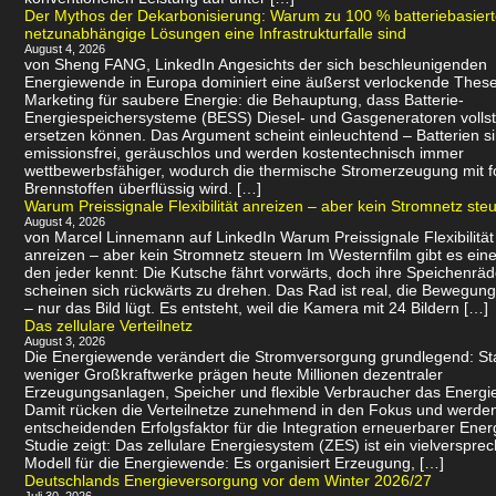
Der Mythos der Dekarbonisierung: Warum zu 100 % batteriebasier
netzunabhängige Lösungen eine Infrastrukturfalle sind
August 4, 2026
von Sheng FANG, LinkedIn Angesichts der sich beschleunigenden
Energiewende in Europa dominiert eine äußerst verlockende Thes
Marketing für saubere Energie: die Behauptung, dass Batterie-
Energiespeichersysteme (BESS) Diesel- und Gasgeneratoren volls
ersetzen können. Das Argument scheint einleuchtend – Batterien s
emissionsfrei, geräuschlos und werden kostentechnisch immer
wettbewerbsfähiger, wodurch die thermische Stromerzeugung mit f
Brennstoffen überflüssig wird. […]
Warum Preissignale Flexibilität anreizen – aber kein Stromnetz ste
August 4, 2026
von Marcel Linnemann auf LinkedIn Warum Preissignale Flexibilität
anreizen – aber kein Stromnetz steuern Im Westernfilm gibt es eine
den jeder kennt: Die Kutsche fährt vorwärts, doch ihre Speichenräd
scheinen sich rückwärts zu drehen. Das Rad ist real, die Bewegung 
– nur das Bild lügt. Es entsteht, weil die Kamera mit 24 Bildern […]
Das zellulare Verteilnetz
August 3, 2026
Die Energiewende verändert die Stromversorgung grundlegend: Sta
weniger Großkraftwerke prägen heute Millionen dezentraler
Erzeugungsanlagen, Speicher und flexible Verbraucher das Energi
Damit rücken die Verteilnetze zunehmend in den Fokus und werde
entscheidenden Erfolgsfaktor für die Integration erneuerbarer Ener
Studie zeigt: Das zellulare Energiesystem (ZES) ist ein vielverspr
Modell für die Energiewende: Es organisiert Erzeugung, […]
Deutschlands Energieversorgung vor dem Winter 2026/27