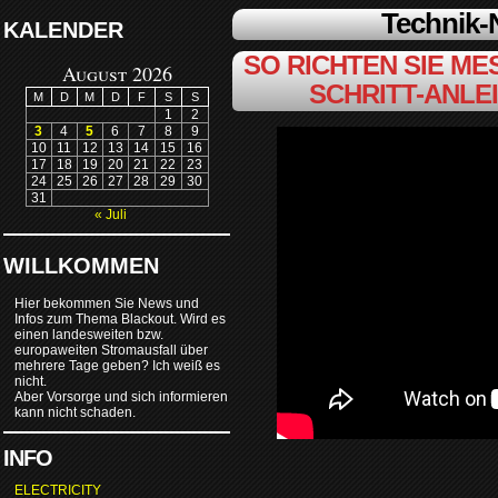
Technik
KALENDER
SO RICHTEN SIE MES
August 2026
SCHRITT-ANLE
M
D
M
D
F
S
S
1
2
3
4
5
6
7
8
9
10
11
12
13
14
15
16
17
18
19
20
21
22
23
24
25
26
27
28
29
30
31
« Juli
WILLKOMMEN
Hier bekommen Sie News und
Infos zum Thema Blackout. Wird es
einen landesweiten bzw.
europaweiten Stromausfall über
mehrere Tage geben? Ich weiß es
nicht.
Aber Vorsorge und sich informieren
kann nicht schaden.
INFO
ELECTRICITY