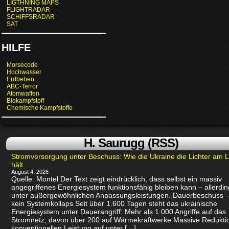
LIGTHNING MAPS
FLIGHTRADAR
SCHIFFSRADAR
SAT
HILFE
Morsecode
Hochwasser
Erdbeben
ABC-Terror
Atomwaffen
Biokampfstoff
Chemische Kampfstoffe
H. Saurugg (RSS)
Stromversorgung unter Beschuss: Wie die Ukraine die Lichter am 
hält
August 4, 2026
Quelle: Montel Der Text zeigt eindrücklich, dass selbst ein massiv
angegriffenes Energiesystem funktionsfähig bleiben kann – allerdin
unter außergewöhnlichen Anpassungsleistungen. Dauerbeschuss –
kein Systemkollaps Seit über 1.600 Tagen steht das ukrainische
Energiesystem unter Dauerangriff: Mehr als 1.000 Angriffe auf das
Stromnetz, davon über 200 auf Wärmekraftwerke Massive Redukti
konventionellen Leistung auf unter […]