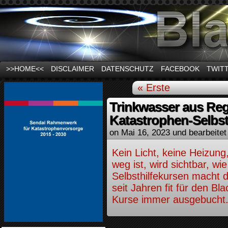
News und Infos zum Thema Stromausfall
>>HOME<<
DISCLAIMER
DATENSCHUTZ
FACEBOOK
TWIT
« Erste
Trinkwasser aus Re
Katastrophen-Selbst
on
Mai 16, 2023
und bearbeitet
Kein Licht, keine Heizun
weg ist, wird sichtbar, w
Selbsthilfekursen macht 
seit Jahren fit für den Bla
Kurse immer ausgebucht