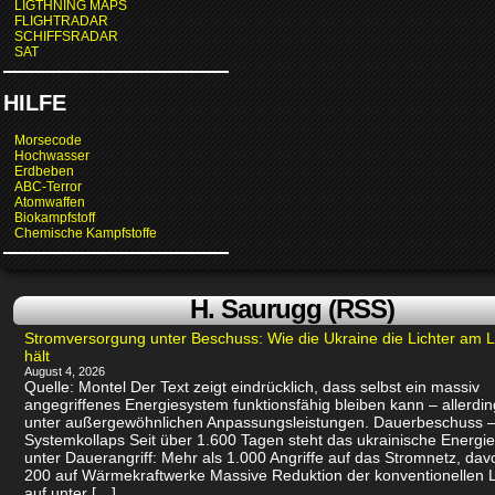
LIGTHNING MAPS
FLIGHTRADAR
SCHIFFSRADAR
SAT
HILFE
Morsecode
Hochwasser
Erdbeben
ABC-Terror
Atomwaffen
Biokampfstoff
Chemische Kampfstoffe
H. Saurugg (RSS)
Stromversorgung unter Beschuss: Wie die Ukraine die Lichter am 
hält
August 4, 2026
Quelle: Montel Der Text zeigt eindrücklich, dass selbst ein massiv
angegriffenes Energiesystem funktionsfähig bleiben kann – allerdin
unter außergewöhnlichen Anpassungsleistungen. Dauerbeschuss –
Systemkollaps Seit über 1.600 Tagen steht das ukrainische Energi
unter Dauerangriff: Mehr als 1.000 Angriffe auf das Stromnetz, dav
200 auf Wärmekraftwerke Massive Reduktion der konventionellen 
auf unter […]