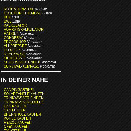
NOTRATIONATOR
Website
OUTDOOR CHIEMGAU
Listen
BBK
Liste
BWL
Liste
KALKULATOR
VORRATSKALKULATOR
RATION1
Notvorrat
CONSERVA
Notvorrat
PROFOSHOP
Notvorrat
ALLPREPARE
Notvorrat
FEDDECK
Notvorrat
READYWISE
Notvorrat
SICHERSATT
Notvorrat
SCHLOSSGUTENECK
Notvorrat
SURVIVAL-KOMPASS
Notvorrat
IN DEINER NÄHE
CAMPINGARTIKEL
SOLARPANELE KAUFEN
TRINKWASSER FINDEN
TRINKWASSERQUELLE
GAS KAUFEN
GAS FÜLLEN
BRENNHOLZ KAUFEN
KOHLE KAUFEN
HEIZÖL KAUFEN
OFEN KAUFEN
TANKSTELLE