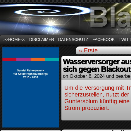
News und Infos zum Thema Stromausfall
>>HOME<<
DISCLAIMER
DATENSCHUTZ
FACEBOOK
TWIT
« Erste
Wasserversorger au
sich gegen Blackout
on
Oktober 8, 2024
und bearbe
Um die Versorgung mit Tr
sicherzustellen, nutzt de
Guntersblum künftig eine 
Strom produziert.