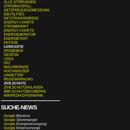
ALLE-STÖRUNGEN
STROMAUSFALL
NETZFREQUENZMESSUNG
EBUTILITIES
NETZTRANSPARENZ
ENERGY-CHARTS
STROMMARKT
ENERGY-CHARTS
ENERGIEMONITOR
ENERGIETAKT
ENTSOE
LIVEKARTE
ERDBEBEN
GEOFON
USGS
GFZ
WALDBRÄNDE
HOCHWASSER
UNWETTER
REISEWARNUNG
ZIVILSCHUTZ
ZIVILSCHUTZANLAGEN
BBK-SCHUTZBAUWERKE
WIKIPEDIA DATENBANK
SUCHE-NEWS
Google
Blackout
Google
Strommangel
Google
Energieversorgung
Google
Krisenvorsorge