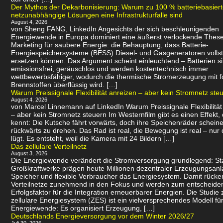
Der Mythos der Dekarbonisierung: Warum zu 100 % batteriebasier
netzunabhängige Lösungen eine Infrastrukturfalle sind
August 4, 2026
von Sheng FANG, LinkedIn Angesichts der sich beschleunigenden
Energiewende in Europa dominiert eine äußerst verlockende Thes
Marketing für saubere Energie: die Behauptung, dass Batterie-
Energiespeichersysteme (BESS) Diesel- und Gasgeneratoren volls
ersetzen können. Das Argument scheint einleuchtend – Batterien s
emissionsfrei, geräuschlos und werden kostentechnisch immer
wettbewerbsfähiger, wodurch die thermische Stromerzeugung mit f
Brennstoffen überflüssig wird. […]
Warum Preissignale Flexibilität anreizen – aber kein Stromnetz ste
August 4, 2026
von Marcel Linnemann auf LinkedIn Warum Preissignale Flexibilität
– aber kein Stromnetz steuern Im Westernfilm gibt es einen Effekt,
kennt: Die Kutsche fährt vorwärts, doch ihre Speichenräder scheine
rückwärts zu drehen. Das Rad ist real, die Bewegung ist real – nur 
lügt. Es entsteht, weil die Kamera mit 24 Bildern […]
Das zellulare Verteilnetz
August 3, 2026
Die Energiewende verändert die Stromversorgung grundlegend: Sta
Großkraftwerke prägen heute Millionen dezentraler Erzeugungsanl
Speicher und flexible Verbraucher das Energiesystem. Damit rücke
Verteilnetze zunehmend in den Fokus und werden zum entscheid
Erfolgsfaktor für die Integration erneuerbarer Energien. Die Studie 
zellulare Energiesystem (ZES) ist ein vielversprechendes Modell für
Energiewende: Es organisiert Erzeugung, […]
Deutschlands Energieversorgung vor dem Winter 2026/27