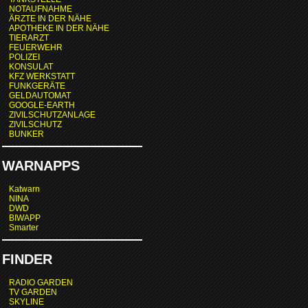
NOTAUFNAHME
ÄRZTE IN DER NÄHE
APOTHEKE IN DER NÄHE
TIERARZT
FEUERWEHR
POLIZEI
KONSULAT
KFZ WERKSTATT
FUNKGERÄTE
GELDAUTOMAT
GOOGLE-EARTH
ZIVILSCHUTZANLAGE
ZIVILSCHUTZ
BUNKER
WARNAPPS
Katwarn
NINA
DWD
BIWAPP
Smarter
FINDER
RADIO GARDEN
TV GARDEN
SKYLINE