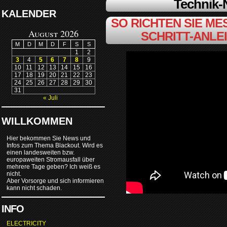
Technik
KALENDER
SO RICHTEN SIE MES
August 2026
SCHRITT-ANLE
M
D
M
D
F
S
S
1
2
3
4
5
6
7
8
9
10
11
12
13
14
15
16
17
18
19
20
21
22
23
24
25
26
27
28
29
30
31
« Juli
WILLKOMMEN
Hier bekommen Sie News und
Infos zum Thema Blackout. Wird es
einen landesweiten bzw.
europaweiten Stromausfall über
mehrere Tage geben? Ich weiß es
nicht.
Aber Vorsorge und sich informieren
kann nicht schaden.
INFO
ELECTRICITY