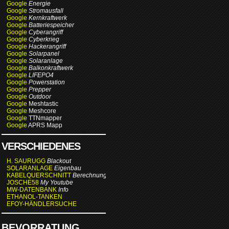
Google
Energie
Google
Stromausfall
Google
Kernkraftwerk
Google
Batteriespeicher
Google
Cyberangriff
Google
Cyberkrieg
Google
Hackerangriff
Google
Solarpanel
Google
Solaranlage
Google
Balkonkraftwerk
Google
LIFEPO4
Google
Powerstation
Google
Prepper
Google
Outdoor
Google
Meshtastic
Google
Meshcore
Google
TTNmapper
Google
APRS Mapp
VERSCHIEDENES
H. SAURUGG
Blackout
SOLARANLAGE
Eigenbau
KABELQUERSCHNITT
Berechnung
JOSCHE58
My Youtube
MW-DATENBANK
Info
ETHANOL-TANKEN
EFOY-HÄNDLERSUCHE
BEVORRATUNG