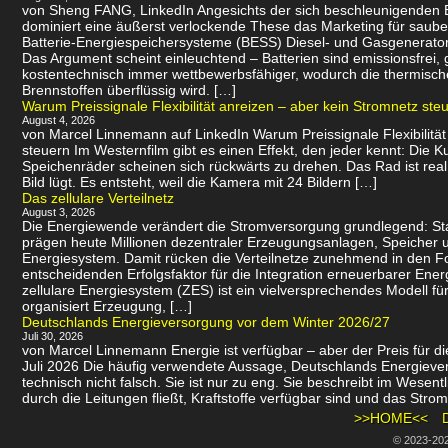
von Sheng FANG, LinkedIn Angesichts der sich beschleunigenden
dominiert eine äußerst verlockende These das Marketing für saube
Batterie-Energiespeichersysteme (BESS) Diesel- und Gasgenerator
Das Argument scheint einleuchtend – Batterien sind emissionsfrei
kostentechnisch immer wettbewerbsfähiger, wodurch die thermisch
Brennstoffen überflüssig wird. […]
Warum Preissignale Flexibilität anreizen – aber kein Stromnetz ste
August 4, 2026
von Marcel Linnemann auf LinkedIn Warum Preissignale Flexibilität
steuern Im Westernfilm gibt es einen Effekt, den jeder kennt: Die K
Speichenräder scheinen sich rückwärts zu drehen. Das Rad ist real
Bild lügt. Es entsteht, weil die Kamera mit 24 Bildern […]
Das zellulare Verteilnetz
August 3, 2026
Die Energiewende verändert die Stromversorgung grundlegend: St
prägen heute Millionen dezentraler Erzeugungsanlagen, Speicher u
Energiesystem. Damit rücken die Verteilnetze zunehmend in den 
entscheidenden Erfolgsfaktor für die Integration erneuerbarer Energ
zellulare Energiesystem (ZES) ist ein vielversprechendes Modell f
organisiert Erzeugung, […]
Deutschlands Energieversorgung vor dem Winter 2026/27
Juli 30, 2026
von Marcel Linnemann Energie ist verfügbar – aber der Preis für die
Juli 2026 Die häufig verwendete Aussage, Deutschlands Energievers
technisch nicht falsch. Sie ist nur zu eng. Sie beschreibt im Wesen
durch die Leitungen fließt, Kraftstoffe verfügbar sind und das Strom
>>HOME<<
© 2023-20