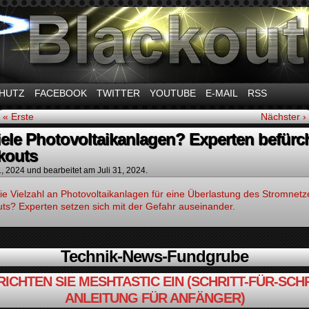
m Thema Stromausfall
HUTZ
FACEBOOK
TWITTER
YOUTUBE
E-MAIL
RSS
« Erste
Nächster ›
iele Photovoltaikanlagen? Experten befürc
kouts
1, 2024
und bearbeitet am Juli 31, 2024.
ie Vielzahl an Photovoltaikanlagen für eine Überlastung des Stromnet
ts? Experten setzen sich mit der Gefahr auseinander.
Technik-News-Fundgrube
RICHTEN SIE MESHTASTIC EIN (SCHRITT-FÜR-SCHR
ANLEITUNG FÜR ANFÄNGER)