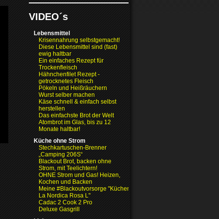
VIDEO´s
Lebensmittel
Krisennahrung selbstgemacht!
Diese Lebensmittel sind (fast)
ewig haltbar
Ein einfaches Rezept für
Trockenfleisch
Hähnchenfilet Rezept -
getrocknetes Fleisch
Pökeln und Heißräuchern
Wurst selber machen
Käse schnell & einfach selbst
herstellen
Das einfachste Brot der Welt
Atombrot im Glas, bis zu 12
Monate haltbar!
Küche ohne Strom
Stechkartuschen-Brenner
„Camping 206S“
Blackout Brot, backen ohne
Strom, mit Teelichtern!
OHNE Strom und Gas! Heizen,
Kochen und Backen
Meine #Blackoutvorsorge "Küchenofen
La Nordica Rosa L"
Cadac 2 Cook 2 Pro
Deluxe Gasgrill