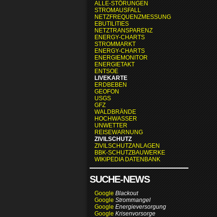
ALLE-STÖRUNGEN
STROMAUSFALL
NETZFREQUENZMESSUNG
EBUTILITIES
NETZTRANSPARENZ
ENERGY-CHARTS
STROMMARKT
ENERGY-CHARTS
ENERGIEMONITOR
ENERGIETAKT
ENTSOE
LIVEKARTE
ERDBEBEN
GEOFON
USGS
GFZ
WALDBRÄNDE
HOCHWASSER
UNWETTER
REISEWARNUNG
ZIVILSCHUTZ
ZIVILSCHUTZANLAGEN
BBK-SCHUTZBAUWERKE
WIKIPEDIA DATENBANK
SUCHE-NEWS
Google
Blackout
Google
Strommangel
Google
Energieversorgung
Google
Krisenvorsorge