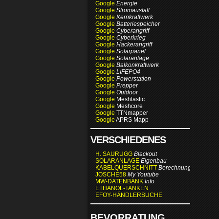
Google
Energie
Google
Stromausfall
Google
Kernkraftwerk
Google
Batteriespeicher
Google
Cyberangriff
Google
Cyberkrieg
Google
Hackerangriff
Google
Solarpanel
Google
Solaranlage
Google
Balkonkraftwerk
Google
LIFEPO4
Google
Powerstation
Google
Prepper
Google
Outdoor
Google
Meshtastic
Google
Meshcore
Google
TTNmapper
Google
APRS Mapp
VERSCHIEDENES
H. SAURUGG
Blackout
SOLARANLAGE
Eigenbau
KABELQUERSCHNITT
Berechnung
JOSCHE58
My Youtube
MW-DATENBANK
Info
ETHANOL-TANKEN
EFOY-HÄNDLERSUCHE
BEVORRATUNG