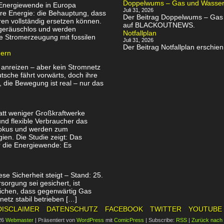
Doppelwums – Gas und Wassersp
 Energiewende in Europa
Juli 31, 2026
re Energie: die Behauptung, dass
Der Beitrag Doppelwums – Gas u
en vollständig ersetzen können.
auf BLACKOUTNEWS.
, geräuschlos und werden
Notfallplan
e Stromerzeugung mit fossilen
Juli 31, 2026
Der Beitrag Notfallplan ersch
uern
 anreizen – aber kein Stromnetz
utsche fährt vorwärts, doch ihre
, die Bewegung ist real – nur das
att weniger Großkraftwerke
nd flexible Verbraucher das
Fokus und werden zum
ien. Die Studie zeigt: Das
ür die Energiewende: Es
se Sicherheit steigt – Stand: 25.
orgung sei gesichert, ist
tlichen, dass gegenwärtig Gas
netz stabil betrieben […]
DISCLAIMER
DATENSCHUTZ
FACEBOOK
TWITTER
YOUTUBE
26
Webmaster
|
Präsentiert von
WordPress
mit
ComicPress
|
Subscribe:
RSS
|
Zurück nach