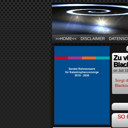
News und Infos zu
>>HOME<<
DISCLAIMER
DATENSC
Zu v
Blac
on
Juli 3
Sorgt d
Blackou
SO 