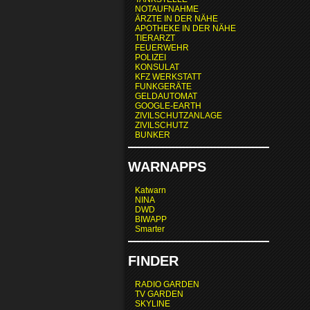
NOTAUFNAHME
ÄRZTE IN DER NÄHE
APOTHEKE IN DER NÄHE
TIERARZT
FEUERWEHR
POLIZEI
KONSULAT
KFZ WERKSTATT
FUNKGERÄTE
GELDAUTOMAT
GOOGLE-EARTH
ZIVILSCHUTZANLAGE
ZIVILSCHUTZ
BUNKER
WARNAPPS
Katwarn
NINA
DWD
BIWAPP
Smarter
FINDER
RADIO GARDEN
TV GARDEN
SKYLINE