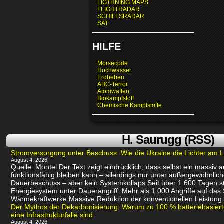
LIGTHNING MAPS
FLIGHTRADAR
SCHIFFSRADAR
SAT
HILFE
Morsecode
Hochwasser
Erdbeben
ABC-Terror
Atomwaffen
Biokampfstoff
Chemische Kampfstoffe
H. Saurugg (RSS)
Stromversorgung unter Beschuss: Wie die Ukraine die Lichter am L
August 4, 2026
Quelle: Montel Der Text zeigt eindrücklich, dass selbst ein massiv
funktionsfähig bleiben kann – allerdings nur unter außergewöhnli
Dauerbeschuss – aber kein Systemkollaps Seit über 1.600 Tagen st
Energiesystem unter Dauerangriff: Mehr als 1.000 Angriffe auf das
Wärmekraftwerke Massive Reduktion der konventionellen Leistung 
Der Mythos der Dekarbonisierung: Warum zu 100 % batteriebasie
eine Infrastrukturfalle sind
August 4, 2026