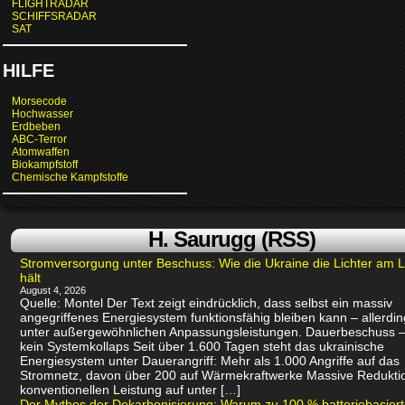
FLIGHTRADAR
SCHIFFSRADAR
SAT
HILFE
Morsecode
Hochwasser
Erdbeben
ABC-Terror
Atomwaffen
Biokampfstoff
Chemische Kampfstoffe
H. Saurugg (RSS)
Stromversorgung unter Beschuss: Wie die Ukraine die Lichter am 
hält
August 4, 2026
Quelle: Montel Der Text zeigt eindrücklich, dass selbst ein massiv
angegriffenes Energiesystem funktionsfähig bleiben kann – allerdin
unter außergewöhnlichen Anpassungsleistungen. Dauerbeschuss –
kein Systemkollaps Seit über 1.600 Tagen steht das ukrainische
Energiesystem unter Dauerangriff: Mehr als 1.000 Angriffe auf das
Stromnetz, davon über 200 auf Wärmekraftwerke Massive Redukti
konventionellen Leistung auf unter […]
Der Mythos der Dekarbonisierung: Warum zu 100 % batteriebasier