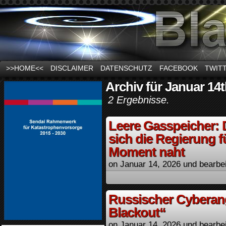
News und Infos zum Thema Stromausfall
>>HOME<<
DISCLAIMER
DATENSCHUTZ
FACEBOOK
TWIT
Archiv für Januar 14t
2 Ergebnisse.
Leere Gasspeicher: 
sich die Regierung fü
Moment naht
on
Januar 14, 2026
und bearbe
Russischer Cyberang
Blackout“
on
Januar 14, 2026
und bearbe