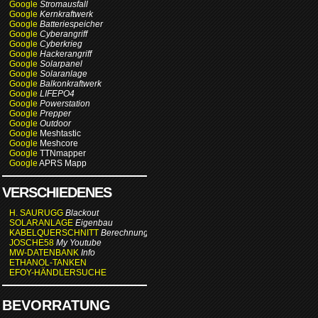
Google
Stromausfall
Google
Kernkraftwerk
Google
Batteriespeicher
Google
Cyberangriff
Google
Cyberkrieg
Google
Hackerangriff
Google
Solarpanel
Google
Solaranlage
Google
Balkonkraftwerk
Google
LIFEPO4
Google
Powerstation
Google
Prepper
Google
Outdoor
Google
Meshtastic
Google
Meshcore
Google
TTNmapper
Google
APRS Mapp
VERSCHIEDENES
H. SAURUGG
Blackout
SOLARANLAGE
Eigenbau
KABELQUERSCHNITT
Berechnung
JOSCHE58
My Youtube
MW-DATENBANK
Info
ETHANOL-TANKEN
EFOY-HÄNDLERSUCHE
BEVORRATUNG