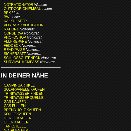
NOTRATIONATOR
Website
OUTDOOR CHIEMGAU
Listen
BBK
Liste
BWL
Liste
KALKULATOR
VORRATSKALKULATOR
RATION1
Notvorrat
CONSERVA
Notvorrat
PROFOSHOP
Notvorrat
ALLPREPARE
Notvorrat
FEDDECK
Notvorrat
READYWISE
Notvorrat
SICHERSATT
Notvorrat
SCHLOSSGUTENECK
Notvorrat
SURVIVAL-KOMPASS
Notvorrat
IN DEINER NÄHE
CAMPINGARTIKEL
SOLARPANELE KAUFEN
TRINKWASSER FINDEN
TRINKWASSERQUELLE
GAS KAUFEN
GAS FÜLLEN
BRENNHOLZ KAUFEN
KOHLE KAUFEN
HEIZÖL KAUFEN
OFEN KAUFEN
TANKSTELLE
NOTAUFNAHME