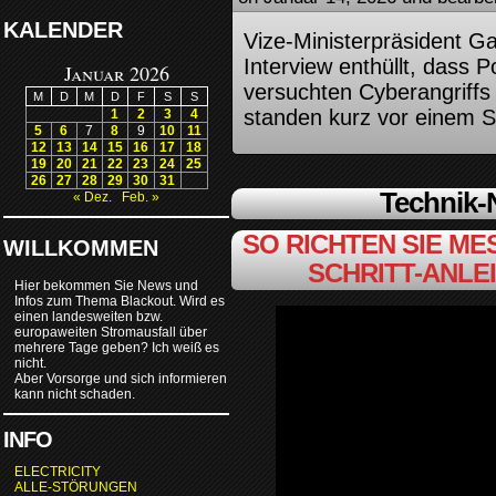
KALENDER
Vize-Ministerpräsident G
Interview enthüllt, dass 
Januar 2026
versuchten Cyberangriffs
M
D
M
D
F
S
S
standen kurz vor einem S
1
2
3
4
5
6
7
8
9
10
11
12
13
14
15
16
17
18
19
20
21
22
23
24
25
26
27
28
29
30
31
Technik
« Dez.
Feb. »
SO RICHTEN SIE MES
WILLKOMMEN
SCHRITT-ANLE
Hier bekommen Sie News und
Infos zum Thema Blackout. Wird es
einen landesweiten bzw.
europaweiten Stromausfall über
mehrere Tage geben? Ich weiß es
nicht.
Aber Vorsorge und sich informieren
kann nicht schaden.
INFO
ELECTRICITY
ALLE-STÖRUNGEN