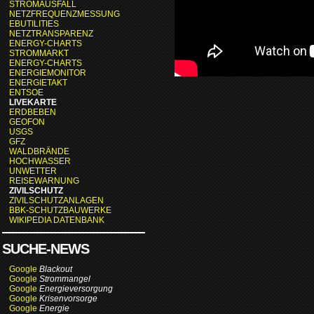
STROMAUSFALL
NETZFREQUENZMESSUNG
EBUTILITIES
NETZTRANSPARENZ
ENERGY-CHARTS
STROMMARKT
ENERGY-CHARTS
ENERGIEMONITOR
ENERGIETAKT
ENTSOE
LIVEKARTE
ERDBEBEN
GEOFON
USGS
GFZ
WALDBRÄNDE
HOCHWASSER
UNWETTER
REISEWARNUNG
ZIVILSCHUTZ
ZIVILSCHUTZANLAGEN
BBK-SCHUTZBAUWERKE
WIKIPEDIA DATENBANK
SUCHE-NEWS
Google
Blackout
Google
Strommangel
Google
Energieversorgung
Google
Krisenvorsorge
Google
Energie