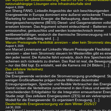
netzunabhängige Lösungen eine Infrastrukturfalle sind
August 4, 2026
von Sheng FANG, LinkedIn Angesichts der sich beschleunigenden
Energiewende in Europa dominiert eine äußerst verlockende Thes
Marketing für saubere Energie: die Behauptung, dass Batterie-
Energiespeichersysteme (BESS) Diesel- und Gasgeneratoren volls
ersetzen können. Das Argument scheint einleuchtend – Batterien s
emissionsfrei, geräuschlos und werden kostentechnisch immer
wettbewerbsfähiger, wodurch die thermische Stromerzeugung mit f
Brennstoffen überflüssig wird. […]
Warum Preissignale Flexibilität anreizen – aber kein Stromnetz ste
August 4, 2026
von Marcel Linnemann auf LinkedIn Warum Preissignale Flexibilität
anreizen – aber kein Stromnetz steuern Im Westernfilm gibt es eine
den jeder kennt: Die Kutsche fährt vorwärts, doch ihre Speichenräd
scheinen sich rückwärts zu drehen. Das Rad ist real, die Bewegung 
– nur das Bild lügt. Es entsteht, weil die Kamera mit 24 Bildern […]
Das zellulare Verteilnetz
August 3, 2026
Die Energiewende verändert die Stromversorgung grundlegend: Sta
weniger Großkraftwerke prägen heute Millionen dezentraler
Erzeugungsanlagen, Speicher und flexible Verbraucher das Energi
Damit rücken die Verteilnetze zunehmend in den Fokus und werde
entscheidenden Erfolgsfaktor für die Integration erneuerbarer Ener
Studie zeigt: Das zellulare Energiesystem (ZES) ist ein vielverspr
Modell für die Energiewende: Es organisiert Erzeugung, […]
Deutschlands Energieversorgung vor dem Winter 2026/27
Juli 30, 2026
von Marcel Linnemann Energie ist verfügbar – aber der Preis für d