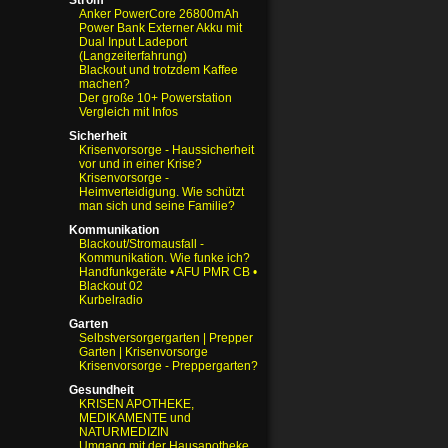
Strom
Anker PowerCore 26800mAh
Power Bank Externer Akku mit
Dual Input Ladeport
(Langzeiterfahrung)
Blackout und trotzdem Kaffee
machen?
Der große 10+ Powerstation
Vergleich mit Infos
Sicherheit
Krisenvorsorge - Haussicherheit
vor und in einer Krise?
Krisenvorsorge -
Heimverteidigung. Wie schützt
man sich und seine Familie?
Kommunikation
Blackout/Stromausfall -
Kommunikation. Wie funke ich?
Handfunkgeräte • AFU PMR CB •
Blackout 02
Kurbelradio
Garten
Selbstversorgergarten | Prepper
Garten | Krisenvorsorge
Krisenvorsorge - Preppergarten?
Gesundheit
KRISEN APOTHEKE,
MEDIKAMENTE und
NATURMEDIZIN
Umgang mit der Hausapotheke,