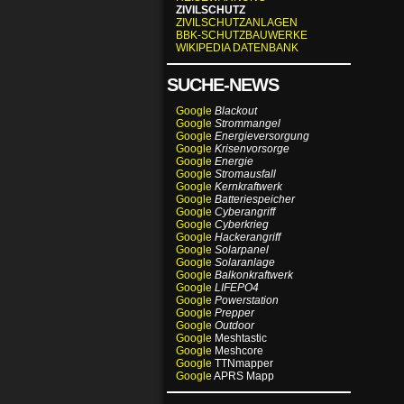
ZIVILSCHUTZ
ZIVILSCHUTZANLAGEN
BBK-SCHUTZBAUWERKE
WIKIPEDIA DATENBANK
SUCHE-NEWS
Google
Blackout
Google
Strommangel
Google
Energieversorgung
Google
Krisenvorsorge
Google
Energie
Google
Stromausfall
Google
Kernkraftwerk
Google
Batteriespeicher
Google
Cyberangriff
Google
Cyberkrieg
Google
Hackerangriff
Google
Solarpanel
Google
Solaranlage
Google
Balkonkraftwerk
Google
LIFEPO4
Google
Powerstation
Google
Prepper
Google
Outdoor
Google
Meshtastic
Google
Meshcore
Google
TTNmapper
Google
APRS Mapp