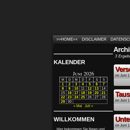
News und Infos zu
>>HOME<<
DISCLAIMER
DATENSC
Archi
3 Ergeb
KALENDER
Vers
Juni 2026
on
Juni 1
M
D
M
D
F
S
S
1
2
3
4
5
6
7
8
9
10
11
12
13
14
Taus
15
16
17
18
19
20
21
22
23
24
25
26
27
28
on
Juni 1
29
30
« Mai
Juli »
Unte
WILLKOMMEN
on
Juni 1
Hier bekommen Sie News und