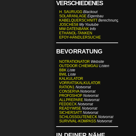
VERSCHIEDENES
H. SAURUGG
Blackout
SOLARANLAGE
Eigenbau
KABELQUERSCHNITT
Berechnung
JOSCHE58
My Youtube
MW-DATENBANK
Info
ETHANOL-TANKEN
EFOY-HÄNDLERSUCHE
BEVORRATUNG
NOTRATIONATOR
Website
OUTDOOR CHIEMGAU
Listen
BBK
Liste
BWL
Liste
KALKULATOR
VORRATSKALKULATOR
RATION1
Notvorrat
CONSERVA
Notvorrat
PROFOSHOP
Notvorrat
ALLPREPARE
Notvorrat
FEDDECK
Notvorrat
READYWISE
Notvorrat
SICHERSATT
Notvorrat
SCHLOSSGUTENECK
Notvorrat
SURVIVAL-KOMPASS
Notvorrat
IN DEINER NÄHE