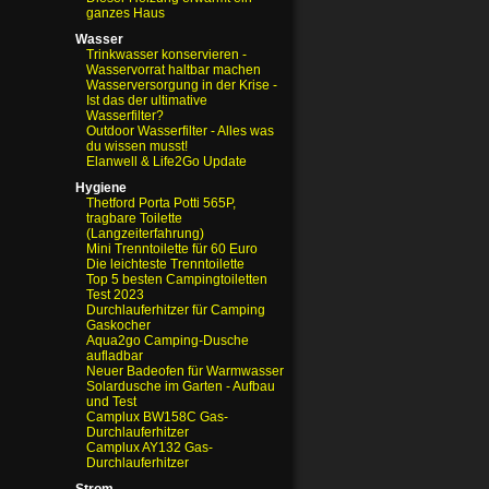
ganzes Haus
Wasser
Trinkwasser konservieren -
Wasservorrat haltbar machen
Wasserversorgung in der Krise
-
Ist das der ultimative
Wasserfilter?
Outdoor Wasserfilter - Alles was
du wissen musst!
Elanwell & Life2Go Update
Hygiene
Thetford Porta Potti 565P,
tragbare Toilette
(Langzeiterfahrung)
Mini Trenntoilette für 60 Euro
Die leichteste Trenntoilette
Top 5 besten Campingtoiletten
Test 2023
Durchlauferhitzer für Camping
Gaskocher
Aqua2go Camping-Dusche
aufladbar
Neuer Badeofen für Warmwasser
Solardusche im Garten - Aufbau
und Test
Camplux BW158C Gas-
Durchlauferhitzer
Camplux AY132 Gas-
Durchlauferhitzer