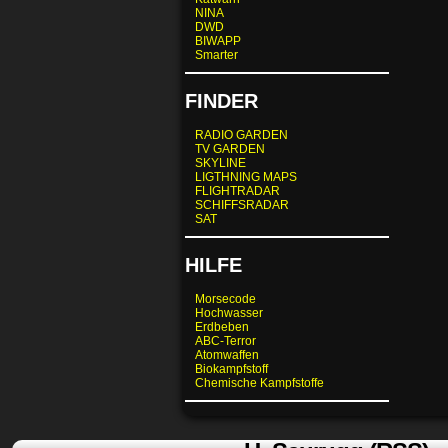
NINA
DWD
BIWAPP
Smarter
FINDER
RADIO GARDEN
TV GARDEN
SKYLINE
LIGTHNING MAPS
FLIGHTRADAR
SCHIFFSRADAR
SAT
HILFE
Morsecode
Hochwasser
Erdbeben
ABC-Terror
Atomwaffen
Biokampfstoff
Chemische Kampfstoffe