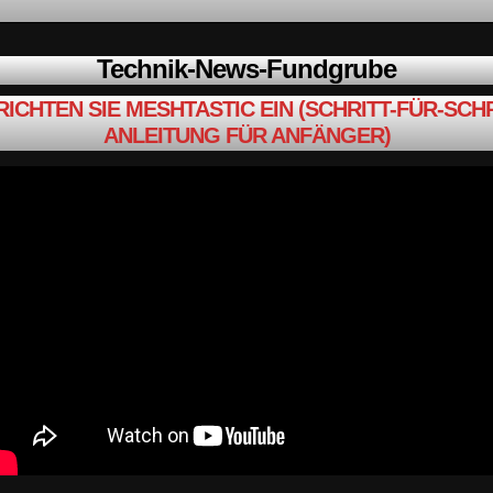
Technik-News-Fundgrube
RICHTEN SIE MESHTASTIC EIN (SCHRITT-FÜR-SCHR
ANLEITUNG FÜR ANFÄNGER)