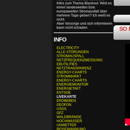
Infos zum Thema Blackout. Wird es
einen landesweiten bzw.
europaweiten Stromausfall über
mehrere Tage geben? Ich weiß es
nicht.
Aber Vorsorge und sich informieren
kann nicht schaden.
SO 
INFO
ELECTRICITY
ALLE-STÖRUNGEN
STROMAUSFALL
NETZFREQUENZMESSUNG
EBUTILITIES
NETZTRANSPARENZ
ENERGY-CHARTS
STROMMARKT
ENERGY-CHARTS
ENERGIEMONITOR
ENERGIETAKT
ENTSOE
LIVEKARTE
ERDBEBEN
GEOFON
USGS
GFZ
WALDBRÄNDE
HOCHWASSER
UNWETTER
REISEWARNUNG