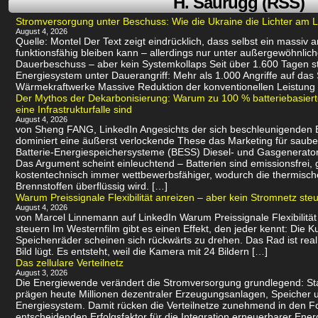
H. Saurugg (RSS)
Stromversorgung unter Beschuss: Wie die Ukraine die Lichter am L
August 4, 2026
Quelle: Montel Der Text zeigt eindrücklich, dass selbst ein massiv
funktionsfähig bleiben kann – allerdings nur unter außergewöhnli
Dauerbeschuss – aber kein Systemkollaps Seit über 1.600 Tagen st
Energiesystem unter Dauerangriff: Mehr als 1.000 Angriffe auf das
Wärmekraftwerke Massive Reduktion der konventionellen Leistung 
Der Mythos der Dekarbonisierung: Warum zu 100 % batteriebasie
eine Infrastrukturfalle sind
August 4, 2026
von Sheng FANG, LinkedIn Angesichts der sich beschleunigenden
dominiert eine äußerst verlockende These das Marketing für saube
Batterie-Energiespeichersysteme (BESS) Diesel- und Gasgenerator
Das Argument scheint einleuchtend – Batterien sind emissionsfrei
kostentechnisch immer wettbewerbsfähiger, wodurch die thermisch
Brennstoffen überflüssig wird. […]
Warum Preissignale Flexibilität anreizen – aber kein Stromnetz ste
August 4, 2026
von Marcel Linnemann auf LinkedIn Warum Preissignale Flexibilität
steuern Im Westernfilm gibt es einen Effekt, den jeder kennt: Die K
Speichenräder scheinen sich rückwärts zu drehen. Das Rad ist real
Bild lügt. Es entsteht, weil die Kamera mit 24 Bildern […]
Das zellulare Verteilnetz
August 3, 2026
Die Energiewende verändert die Stromversorgung grundlegend: St
prägen heute Millionen dezentraler Erzeugungsanlagen, Speicher u
Energiesystem. Damit rücken die Verteilnetze zunehmend in den 
entscheidenden Erfolgsfaktor für die Integration erneuerbarer Energ