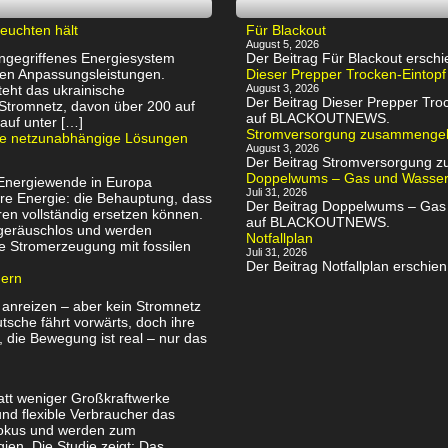
euchten hält
Für Blackout
August 5, 2026
 angegriffenes Energiesystem
Der Beitrag Für Blackout ers
chen Anpassungsleistungen.
Dieser Prepper Trocken-Eintopf
eht das ukrainische
August 3, 2026
Der Beitrag Dieser Prepper Troc
 Stromnetz, davon über 200 auf
auf BLACKOUTNEWS.
auf unter […]
Stromversorgung zusammenge
rte netzunabhängige Lösungen
August 3, 2026
Der Beitrag Stromversorgung
Doppelwums – Gas und Wassersp
 Energiewende in Europa
Juli 31, 2026
re Energie: die Behauptung, dass
Der Beitrag Doppelwums – Gas u
en vollständig ersetzen können.
auf BLACKOUTNEWS.
, geräuschlos und werden
Notfallplan
e Stromerzeugung mit fossilen
Juli 31, 2026
Der Beitrag Notfallplan ersch
uern
 anreizen – aber kein Stromnetz
utsche fährt vorwärts, doch ihre
, die Bewegung ist real – nur das
att weniger Großkraftwerke
nd flexible Verbraucher das
Fokus und werden zum
ien. Die Studie zeigt: Das