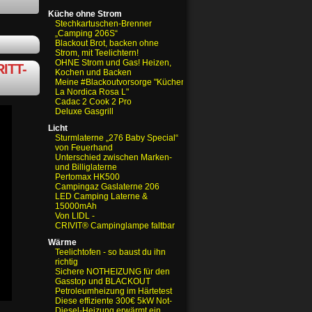
Küche ohne Strom
Stechkartuschen-Brenner
„Camping 206S“
Blackout Brot, backen ohne
Strom, mit Teelichtern!
OHNE Strom und Gas! Heizen,
ITT-
Kochen und Backen
Meine #Blackoutvorsorge "Küchenofen
La Nordica Rosa L"
Cadac 2 Cook 2 Pro
Deluxe Gasgrill
Licht
Sturmlaterne „276 Baby Special“
von Feuerhand
Unterschied zwischen Marken-
und Billiglaterne
Pertomax HK500
Campingaz Gaslaterne 206
LED Camping Laterne &
15000mAh
Von LIDL -
CRIVIT® Campinglampe faltbar
Wärme
Teelichtofen - so baust du ihn
richtig
Sichere NOTHEIZUNG für den
Gasstop und BLACKOUT
Petroleumheizung im Härtetest
Diese effiziente 300€ 5kW Not-
Diesel-Heizung erwärmt ein