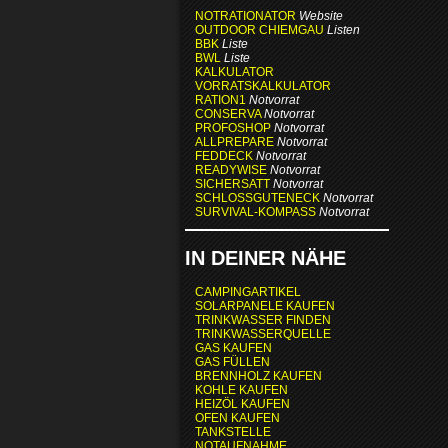
NOTRATIONATOR
Website
OUTDOOR CHIEMGAU
Listen
BBK
Liste
BWL
Liste
KALKULATOR
VORRATSKALKULATOR
RATION1
Notvorrat
CONSERVA
Notvorrat
PROFOSHOP
Notvorrat
ALLPREPARE
Notvorrat
FEDDECK
Notvorrat
READYWISE
Notvorrat
SICHERSATT
Notvorrat
SCHLOSSGUTENECK
Notvorrat
SURVIVAL-KOMPASS
Notvorrat
IN DEINER NÄHE
CAMPINGARTIKEL
SOLARPANELE KAUFEN
TRINKWASSER FINDEN
TRINKWASSERQUELLE
GAS KAUFEN
GAS FÜLLEN
BRENNHOLZ KAUFEN
KOHLE KAUFEN
HEIZÖL KAUFEN
OFEN KAUFEN
TANKSTELLE
NOTAUFNAHME