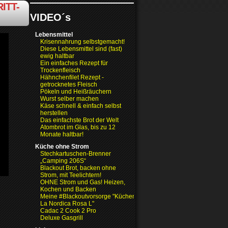
ITT-
VIDEO´s
Lebensmittel
Krisennahrung selbstgemacht!
Diese Lebensmittel sind (fast)
ewig haltbar
Ein einfaches Rezept für
Trockenfleisch
Hähnchenfilet Rezept -
getrocknetes Fleisch
Pökeln und Heißräuchern
Wurst selber machen
Käse schnell & einfach selbst
herstellen
Das einfachste Brot der Welt
Atombrot im Glas, bis zu 12
Monate haltbar!
Küche ohne Strom
Stechkartuschen-Brenner
„Camping 206S“
Blackout Brot, backen ohne
Strom, mit Teelichtern!
OHNE Strom und Gas! Heizen,
Kochen und Backen
Meine #Blackoutvorsorge "Küchenofen
La Nordica Rosa L"
Cadac 2 Cook 2 Pro
Deluxe Gasgrill