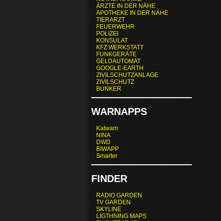
ÄRZTE IN DER NÄHE
APOTHEKE IN DER NÄHE
TIERARZT
FEUERWEHR
POLIZEI
KONSULAT
KFZ WERKSTATT
FUNKGERÄTE
GELDAUTOMAT
GOOGLE-EARTH
ZIVILSCHUTZANLAGE
ZIVILSCHUTZ
BUNKER
WARNAPPS
Katwarn
NINA
DWD
BIWAPP
Smarter
FINDER
RADIO GARDEN
TV GARDEN
SKYLINE
LIGTHNING MAPS