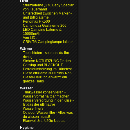
Licht
Sturmlaterne „276 Baby Special“
von Feuerhand
Unterschied zwischen Marken-
und Billiglaterne
Pertomax HK500
Campingaz Gaslaterne 206
LED Camping Laterne &
15000mAh
Von LIDL -
CRIVIT® Campinglampe faltbar
Wärme
Teelichtofen - so baust du ihn
richtig
Sichere NOTHEIZUNG für den
Gasstop und BLACKOUT
Petroleumheizung im Härtetest
Diese effiziente 300€ 5kW Not-
Diesel-Heizung erwärmt ein
ganzes Haus
Wasser
Trinkwasser konservieren -
Wasservorrat haltbar machen
Wasserversorgung in der Krise
-
Ist das der ultimative
Wasserfilter?
Outdoor Wasserfilter - Alles was
du wissen musst!
Elanwell & Life2Go Update
Hygiene