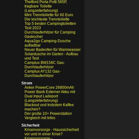
Thetford Porta Potti 565P,
tragbare Toilette
(Langzeiterfahrung)
Mini Trenntoilette für 60 Euro
Die leichteste Trenntoilette
Top 5 besten Campingtoiletten
Test 2023
Durchlauferhitzer für Camping
Gaskocher
Aqua2go Camping-Dusche
aufladbar
Neuer Badeofen für Warmwasser
Solardusche im Garten - Aufbau
und Test
Camplux BW158C Gas-
Durchlauferhitzer
Camplux AY132 Gas-
Durchlauferhitzer
Strom
Anker PowerCore 26800mAh
Power Bank Externer Akku mit
Dual Input Ladeport
(Langzeiterfahrung)
Blackout und trotzdem Kaffee
machen?
Der große 10+ Powerstation
Vergleich mit Infos
Sicherheit
Krisenvorsorge - Haussicherheit
vor und in einer Krise?
Krisenvorsorge -