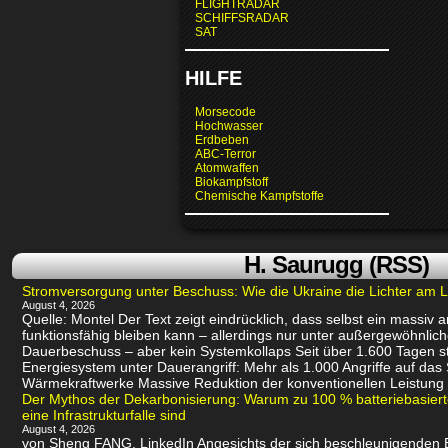
FLIGHTRADAR
SCHIFFSRADAR
SAT
HILFE
Morsecode
Hochwasser
Erdbeben
ABC-Terror
Atomwaffen
Biokampfstoff
Chemische Kampfstoffe
H. Saurugg (RSS)
Stromversorgung unter Beschuss: Wie die Ukraine die Lichter am L
August 4, 2026
Quelle: Montel Der Text zeigt eindrücklich, dass selbst ein massiv
funktionsfähig bleiben kann – allerdings nur unter außergewöhnli
Dauerbeschuss – aber kein Systemkollaps Seit über 1.600 Tagen st
Energiesystem unter Dauerangriff: Mehr als 1.000 Angriffe auf das
Wärmekraftwerke Massive Reduktion der konventionellen Leistung 
Der Mythos der Dekarbonisierung: Warum zu 100 % batteriebasie
eine Infrastrukturfalle sind
August 4, 2026
von Sheng FANG, LinkedIn Angesichts der sich beschleunigenden