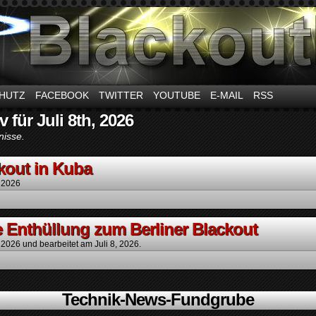
m Thema Stromausfall
HUTZ
FACEBOOK
TWITTER
YOUTUBE
E-MAIL
RSS
v für Juli 8th, 2026
nisse.
kout in Kuba
, 2026
 Enthüllung zum Berliner Blackout
, 2026
und bearbeitet am Juli 8, 2026.
Technik-News-Fundgrube