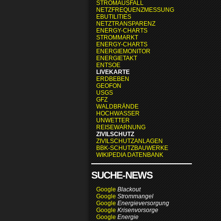
STROMAUSFALL
NETZFREQUENZMESSUNG
EBUTILITIES
NETZTRANSPARENZ
ENERGY-CHARTS
STROMMARKT
ENERGY-CHARTS
ENERGIEMONITOR
ENERGIETAKT
ENTSOE
LIVEKARTE
ERDBEBEN
GEOFON
USGS
GFZ
WALDBRÄNDE
HOCHWASSER
UNWETTER
REISEWARNUNG
ZIVILSCHUTZ
ZIVILSCHUTZANLAGEN
BBK-SCHUTZBAUWERKE
WIKIPEDIA DATENBANK
SUCHE-NEWS
Google
Blackout
Google
Strommangel
Google
Energieversorgung
Google
Krisenvorsorge
Google
Energie