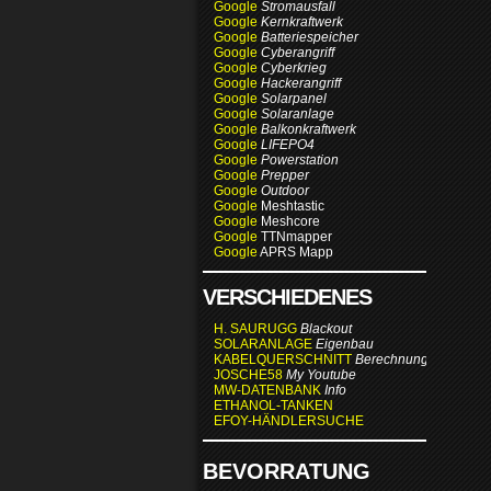
Google
Stromausfall
Google
Kernkraftwerk
Google
Batteriespeicher
Google
Cyberangriff
Google
Cyberkrieg
Google
Hackerangriff
Google
Solarpanel
Google
Solaranlage
Google
Balkonkraftwerk
Google
LIFEPO4
Google
Powerstation
Google
Prepper
Google
Outdoor
Google
Meshtastic
Google
Meshcore
Google
TTNmapper
Google
APRS Mapp
VERSCHIEDENES
H. SAURUGG
Blackout
SOLARANLAGE
Eigenbau
KABELQUERSCHNITT
Berechnung
JOSCHE58
My Youtube
MW-DATENBANK
Info
ETHANOL-TANKEN
EFOY-HÄNDLERSUCHE
BEVORRATUNG