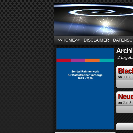
News und Infos zu
>>HOME<<
DISCLAIMER
DATENSC
Archi
2 Ergeb
Blac
on
Juli 8
Neue
on
Juli 8