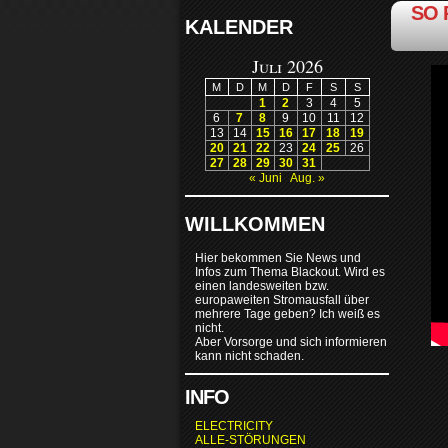
SO 
KALENDER
Juli 2026
M
D
M
D
F
S
S
1
2
3
4
5
6
7
8
9
10
11
12
13
14
15
16
17
18
19
20
21
22
23
24
25
26
27
28
29
30
31
« Juni
Aug. »
WILLKOMMEN
Hier bekommen Sie News und
Infos zum Thema Blackout. Wird es
einen landesweiten bzw.
europaweiten Stromausfall über
mehrere Tage geben? Ich weiß es
nicht.
Aber Vorsorge und sich informieren
kann nicht schaden.
INFO
ELECTRICITY
ALLE-STÖRUNGEN