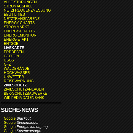
ALLE-STÖRUNGEN
STROMAUSFALL
NETZFREQUENZMESSUNG
EBUTILITIES
NETZTRANSPARENZ
ENERGY-CHARTS
STROMMARKT
ENERGY-CHARTS
ENERGIEMONITOR
ENERGIETAKT
ENTSOE
LIVEKARTE
ERDBEBEN
GEOFON
USGS
GFZ
WALDBRÄNDE
HOCHWASSER
UNWETTER
REISEWARNUNG
ZIVILSCHUTZ
ZIVILSCHUTZANLAGEN
BBK-SCHUTZBAUWERKE
WIKIPEDIA DATENBANK
SUCHE-NEWS
Google
Blackout
Google
Strommangel
Google
Energieversorgung
Google
Krisenvorsorge