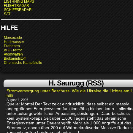
LIGTHNING MAPS
FLIGHTRADAR
SCHIFFSRADAR
SAT
HILFE
Morsecode
Hochwasser
Erdbeben
ABC-Terror
Atomwaffen
Biokampfstoff
Chemische Kampfstoffe
H. Saurugg (RSS)
Stromversorgung unter Beschuss: Wie die Ukraine die Lichter am 
hält
August 4, 2026
Quelle: Montel Der Text zeigt eindrücklich, dass selbst ein massiv
angegriffenes Energiesystem funktionsfähig bleiben kann – allerdin
unter außergewöhnlichen Anpassungsleistungen. Dauerbeschuss –
kein Systemkollaps Seit über 1.600 Tagen steht das ukrainische
Energiesystem unter Dauerangriff: Mehr als 1.000 Angriffe auf das
Stromnetz, davon über 200 auf Wärmekraftwerke Massive Redukti
konventionellen Leistung auf unter […]