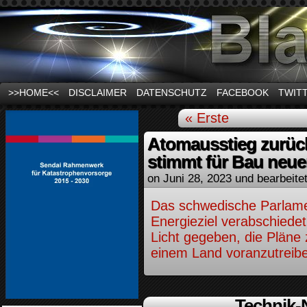
News und Infos zum Thema Stromausfall
>>HOME<<
DISCLAIMER
DATENSCHUTZ
FACEBOOK
TWIT
« Erste
Atomausstieg zurü
stimmt für Bau neue
on
Juni 28, 2023
und bearbeite
Das schwedische Parlame
Energieziel verabschiede
Licht gegeben, die Pläne
einem Land voranzutreib
Technik