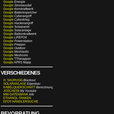
Google
Energie
Google
Stromausfall
Google
Kernkraftwerk
Google
Batteriespeicher
Google
Cyberangriff
Google
Cyberkrieg
Google
Hackerangriff
Google
Solarpanel
Google
Solaranlage
Google
Balkonkraftwerk
Google
LIFEPO4
Google
Powerstation
Google
Prepper
Google
Outdoor
Google
Meshtastic
Google
Meshcore
Google
TTNmapper
Google
APRS Mapp
VERSCHIEDENES
H. SAURUGG
Blackout
SOLARANLAGE
Eigenbau
KABELQUERSCHNITT
Berechnung
JOSCHE58
My Youtube
MW-DATENBANK
Info
ETHANOL-TANKEN
EFOY-HÄNDLERSUCHE
BEVORRATUNG