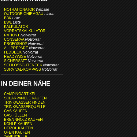
NOTRATIONATOR
Website
OUTDOOR CHIEMGAU
Listen
BBK
Liste
BWL
Liste
KALKULATOR
VORRATSKALKULATOR
RATION1
Notvorrat
CONSERVA
Notvorrat
PROFOSHOP
Notvorrat
ALLPREPARE
Notvorrat
FEDDECK
Notvorrat
READYWISE
Notvorrat
SICHERSATT
Notvorrat
SCHLOSSGUTENECK
Notvorrat
SURVIVAL-KOMPASS
Notvorrat
IN DEINER NÄHE
CAMPINGARTIKEL
SOLARPANELE KAUFEN
TRINKWASSER FINDEN
TRINKWASSERQUELLE
GAS KAUFEN
GAS FÜLLEN
BRENNHOLZ KAUFEN
KOHLE KAUFEN
HEIZÖL KAUFEN
OFEN KAUFEN
TANKSTELLE