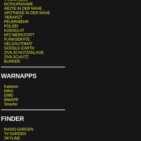
NOTAUFNAHME
ÄRZTE IN DER NÄHE
APOTHEKE IN DER NÄHE
TIERARZT
FEUERWEHR
POLIZEI
KONSULAT
KFZ WERKSTATT
FUNKGERÄTE
GELDAUTOMAT
GOOGLE-EARTH
ZIVILSCHUTZANLAGE
ZIVILSCHUTZ
BUNKER
WARNAPPS
Katwarn
NINA
DWD
BIWAPP
Smarter
FINDER
RADIO GARDEN
TV GARDEN
SKYLINE