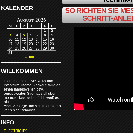
KALENDER
SO RICHTEN SIE MES
SCHRITT-ANLE
August 2026
M
D
M
D
F
S
S
1
2
3
4
5
6
7
8
9
10
11
12
13
14
15
16
17
18
19
20
21
22
23
24
25
26
27
28
29
30
31
« Juli
WILLKOMMEN
Hier bekommen Sie News und
Infos zum Thema Blackout. Wird es
einen landesweiten bzw.
europaweiten Stromausfall über
mehrere Tage geben? Ich weiß es
nicht.
Aber Vorsorge und sich informieren
kann nicht schaden.
INFO
ELECTRICITY