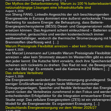
Der Mythos der Dekarbonisierung: Warum zu 100 % batteriebasier
netzunabhängige Lösungen eine Infrastrukturfalle sind
August 4, 2026
von Sheng FANG, LinkedIn Angesichts der sich beschleunigenden
Energiewende in Europa dominiert eine äußerst verlockende Thes
Marketing für saubere Energie: die Behauptung, dass Batterie-
Energiespeichersysteme (BESS) Diesel- und Gasgeneratoren volls
ersetzen können. Das Argument scheint einleuchtend – Batterien s
emissionsfrei, geräuschlos und werden kostentechnisch immer
wettbewerbsfähiger, wodurch die thermische Stromerzeugung mit f
Brennstoffen überflüssig wird. […]
Warum Preissignale Flexibilität anreizen – aber kein Stromnetz ste
August 4, 2026
von Marcel Linnemann auf LinkedIn Warum Preissignale Flexibilität
anreizen – aber kein Stromnetz steuern Im Westernfilm gibt es eine
den jeder kennt: Die Kutsche fährt vorwärts, doch ihre Speichenräd
scheinen sich rückwärts zu drehen. Das Rad ist real, die Bewegung 
– nur das Bild lügt. Es entsteht, weil die Kamera mit 24 Bildern […]
Das zellulare Verteilnetz
August 3, 2026
Die Energiewende verändert die Stromversorgung grundlegend: Sta
weniger Großkraftwerke prägen heute Millionen dezentraler
Erzeugungsanlagen, Speicher und flexible Verbraucher das Energi
Damit rücken die Verteilnetze zunehmend in den Fokus und werde
entscheidenden Erfolgsfaktor für die Integration erneuerbarer Ener
Studie zeigt: Das zellulare Energiesystem (ZES) ist ein vielverspr
Modell für die Energiewende: Es organisiert Erzeugung, […]
Deutschlands Energieversorgung vor dem Winter 2026/27