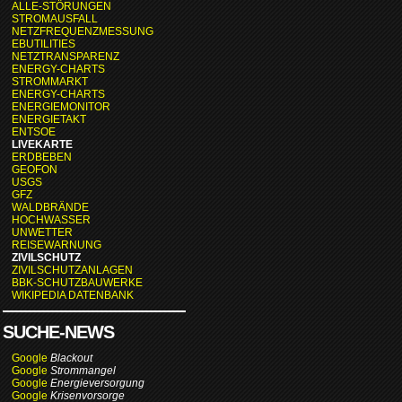
ALLE-STÖRUNGEN
STROMAUSFALL
NETZFREQUENZMESSUNG
EBUTILITIES
NETZTRANSPARENZ
ENERGY-CHARTS
STROMMARKT
ENERGY-CHARTS
ENERGIEMONITOR
ENERGIETAKT
ENTSOE
LIVEKARTE
ERDBEBEN
GEOFON
USGS
GFZ
WALDBRÄNDE
HOCHWASSER
UNWETTER
REISEWARNUNG
ZIVILSCHUTZ
ZIVILSCHUTZANLAGEN
BBK-SCHUTZBAUWERKE
WIKIPEDIA DATENBANK
SUCHE-NEWS
Google
Blackout
Google
Strommangel
Google
Energieversorgung
Google
Krisenvorsorge