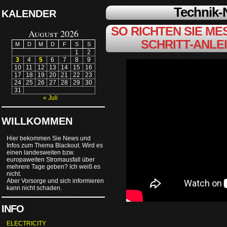
Technik
KALENDER
SO RICHTEN SIE MES
August 2026
SCHRITT-ANLE
M
D
M
D
F
S
S
1
2
3
4
5
6
7
8
9
10
11
12
13
14
15
16
17
18
19
20
21
22
23
24
25
26
27
28
29
30
31
« Juli
WILLKOMMEN
Hier bekommen Sie News und
Infos zum Thema Blackout. Wird es
einen landesweiten bzw.
europaweiten Stromausfall über
mehrere Tage geben? Ich weiß es
nicht.
Aber Vorsorge und sich informieren
kann nicht schaden.
INFO
ELECTRICITY