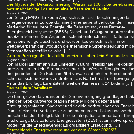
Der Mythos der Dekarbonisierung: Warum zu 100 % batteriebasier
netzunabhängige Lösungen eine Infrastrukturfalle sind
August 4, 2026
von Sheng FANG, LinkedIn Angesichts der sich beschleunigenden
Energiewende in Europa dominiert eine äußerst verlockende Thes
Marketing für saubere Energie: die Behauptung, dass Batterie-
Energiespeichersysteme (BESS) Diesel- und Gasgeneratoren volls
ersetzen können. Das Argument scheint einleuchtend – Batterien s
emissionsfrei, geräuschlos und werden kostentechnisch immer
wettbewerbsfähiger, wodurch die thermische Stromerzeugung mit f
Brennstoffen überflüssig wird. […]
Warum Preissignale Flexibilität anreizen – aber kein Stromnetz ste
August 4, 2026
von Marcel Linnemann auf LinkedIn Warum Preissignale Flexibilität
anreizen – aber kein Stromnetz steuern Im Westernfilm gibt es eine
den jeder kennt: Die Kutsche fährt vorwärts, doch ihre Speichenräd
scheinen sich rückwärts zu drehen. Das Rad ist real, die Bewegung 
– nur das Bild lügt. Es entsteht, weil die Kamera mit 24 Bildern […]
Das zellulare Verteilnetz
August 3, 2026
Die Energiewende verändert die Stromversorgung grundlegend: Sta
weniger Großkraftwerke prägen heute Millionen dezentraler
Erzeugungsanlagen, Speicher und flexible Verbraucher das Energi
Damit rücken die Verteilnetze zunehmend in den Fokus und werde
entscheidenden Erfolgsfaktor für die Integration erneuerbarer Ener
Studie zeigt: Das zellulare Energiesystem (ZES) ist ein vielverspr
Modell für die Energiewende: Es organisiert Erzeugung, […]
Deutschlands Energieversorgung vor dem Winter 2026/27