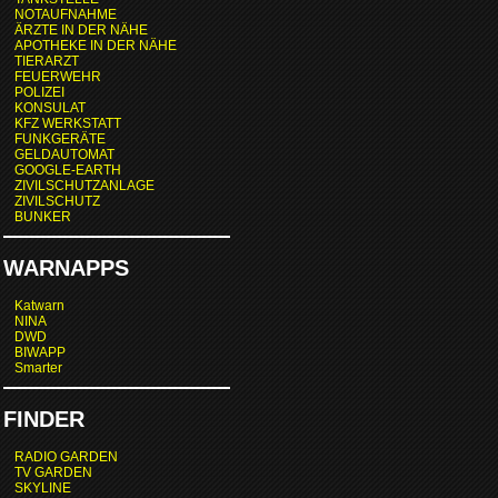
NOTAUFNAHME
ÄRZTE IN DER NÄHE
APOTHEKE IN DER NÄHE
TIERARZT
FEUERWEHR
POLIZEI
KONSULAT
KFZ WERKSTATT
FUNKGERÄTE
GELDAUTOMAT
GOOGLE-EARTH
ZIVILSCHUTZANLAGE
ZIVILSCHUTZ
BUNKER
WARNAPPS
Katwarn
NINA
DWD
BIWAPP
Smarter
FINDER
RADIO GARDEN
TV GARDEN
SKYLINE