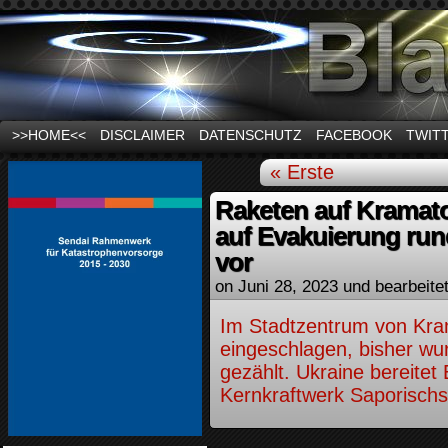
News und Infos zum Thema Stromausfall
>>HOME<<
DISCLAIMER
DATENSCHUTZ
FACEBOOK
TWIT
« Erste
Raketen auf Kramator
auf Evakuierung ru
vor
on
Juni 28, 2023
und bearbeite
Im Stadtzentrum von Kra
eingeschlagen, bisher wu
gezählt. Ukraine bereite
Kernkraftwerk Saporischs