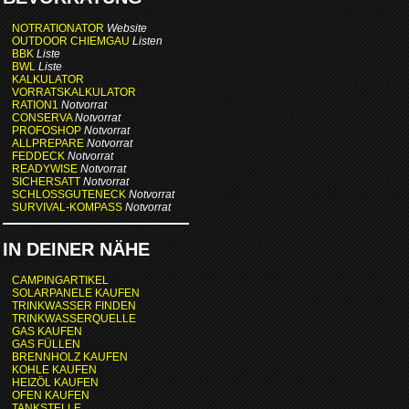
NOTRATIONATOR
Website
OUTDOOR CHIEMGAU
Listen
BBK
Liste
BWL
Liste
KALKULATOR
VORRATSKALKULATOR
RATION1
Notvorrat
CONSERVA
Notvorrat
PROFOSHOP
Notvorrat
ALLPREPARE
Notvorrat
FEDDECK
Notvorrat
READYWISE
Notvorrat
SICHERSATT
Notvorrat
SCHLOSSGUTENECK
Notvorrat
SURVIVAL-KOMPASS
Notvorrat
IN DEINER NÄHE
CAMPINGARTIKEL
SOLARPANELE KAUFEN
TRINKWASSER FINDEN
TRINKWASSERQUELLE
GAS KAUFEN
GAS FÜLLEN
BRENNHOLZ KAUFEN
KOHLE KAUFEN
HEIZÖL KAUFEN
OFEN KAUFEN
TANKSTELLE