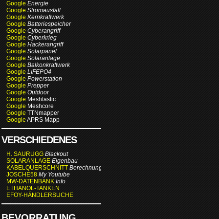
Google
Energie
Google
Stromausfall
Google
Kernkraftwerk
Google
Batteriespeicher
Google
Cyberangriff
Google
Cyberkrieg
Google
Hackerangriff
Google
Solarpanel
Google
Solaranlage
Google
Balkonkraftwerk
Google
LIFEPO4
Google
Powerstation
Google
Prepper
Google
Outdoor
Google
Meshtastic
Google
Meshcore
Google
TTNmapper
Google
APRS Mapp
VERSCHIEDENES
H. SAURUGG
Blackout
SOLARANLAGE
Eigenbau
KABELQUERSCHNITT
Berechnung
JOSCHE58
My Youtube
MW-DATENBANK
Info
ETHANOL-TANKEN
EFOY-HÄNDLERSUCHE
BEVORRATUNG