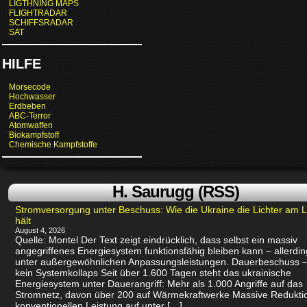
LIGTHNING MAPS
FLIGHTRADAR
SCHIFFSRADAR
SAT
HILFE
Morsecode
Hochwasser
Erdbeben
ABC-Terror
Atomwaffen
Biokampfstoff
Chemische Kampfstoffe
H. Saurugg (RSS)
Stromversorgung unter Beschuss: Wie die Ukraine die Lichter am 
hält
August 4, 2026
Quelle: Montel Der Text zeigt eindrücklich, dass selbst ein massiv
angegriffenes Energiesystem funktionsfähig bleiben kann – allerdin
unter außergewöhnlichen Anpassungsleistungen. Dauerbeschuss –
kein Systemkollaps Seit über 1.600 Tagen steht das ukrainische
Energiesystem unter Dauerangriff: Mehr als 1.000 Angriffe auf das
Stromnetz, davon über 200 auf Wärmekraftwerke Massive Redukti
konventionellen Leistung auf unter […]