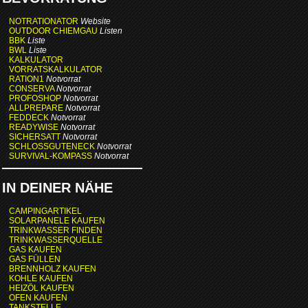
NOTRATIONATOR
Website
OUTDOOR CHIEMGAU
Listen
BBK
Liste
BWL
Liste
KALKULATOR
VORRATSKALKULATOR
RATION1
Notvorrat
CONSERVA
Notvorrat
PROFOSHOP
Notvorrat
ALLPREPARE
Notvorrat
FEDDECK
Notvorrat
READYWISE
Notvorrat
SICHERSATT
Notvorrat
SCHLOSSGUTENECK
Notvorrat
SURVIVAL-KOMPASS
Notvorrat
IN DEINER NÄHE
CAMPINGARTIKEL
SOLARPANELE KAUFEN
TRINKWASSER FINDEN
TRINKWASSERQUELLE
GAS KAUFEN
GAS FÜLLEN
BRENNHOLZ KAUFEN
KOHLE KAUFEN
HEIZÖL KAUFEN
OFEN KAUFEN
TANKSTELLE