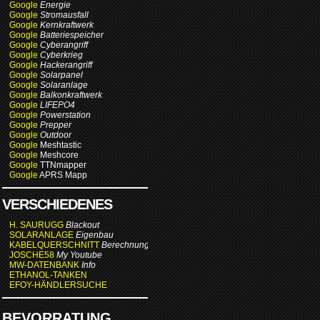
Google
Energie
Google
Stromausfall
Google
Kernkraftwerk
Google
Batteriespeicher
Google
Cyberangriff
Google
Cyberkrieg
Google
Hackerangriff
Google
Solarpanel
Google
Solaranlage
Google
Balkonkraftwerk
Google
LIFEPO4
Google
Powerstation
Google
Prepper
Google
Outdoor
Google
Meshtastic
Google
Meshcore
Google
TTNmapper
Google
APRS Mapp
VERSCHIEDENES
H. SAURUGG
Blackout
SOLARANLAGE
Eigenbau
KABELQUERSCHNITT
Berechnung
JOSCHE58
My Youtube
MW-DATENBANK
Info
ETHANOL-TANKEN
EFOY-HÄNDLERSUCHE
BEVORRATUNG