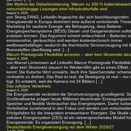
Der Mythos der Dekarbonisierung: Warum zu 100 % batteriebasier
netzunabhängige Lösungen eine Infrastrukturfalle sind
August 4, 2026
von Sheng FANG, LinkedIn Angesichts der sich beschleunigenden
Energiewende in Europa dominiert eine äußerst verlockende Thes
Marketing für saubere Energie: die Behauptung, dass Batterie-
Energiespeichersysteme (BESS) Diesel- und Gasgeneratoren volls
ersetzen können. Das Argument scheint einleuchtend – Batterien s
emissionsfrei, geräuschlos und werden kostentechnisch immer
wettbewerbsfähiger, wodurch die thermische Stromerzeugung mit f
Brennstoffen überflüssig wird. […]
Warum Preissignale Flexibilität anreizen – aber kein Stromnetz ste
August 4, 2026
von Marcel Linnemann auf LinkedIn Warum Preissignale Flexibilität
– aber kein Stromnetz steuern Im Westernfilm gibt es einen Effekt,
kennt: Die Kutsche fährt vorwärts, doch ihre Speichenräder scheine
rückwärts zu drehen. Das Rad ist real, die Bewegung ist real – nur 
lügt. Es entsteht, weil die Kamera mit 24 Bildern […]
Das zellulare Verteilnetz
August 3, 2026
Die Energiewende verändert die Stromversorgung grundlegend: Sta
Großkraftwerke prägen heute Millionen dezentraler Erzeugungsanl
Speicher und flexible Verbraucher das Energiesystem. Damit rücke
Verteilnetze zunehmend in den Fokus und werden zum entscheid
Erfolgsfaktor für die Integration erneuerbarer Energien. Die Studie 
zellulare Energiesystem (ZES) ist ein vielversprechendes Modell für
Energiewende: Es organisiert Erzeugung, […]
Deutschlands Energieversorgung vor dem Winter 2026/27