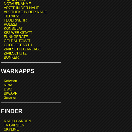
NOTAUFNAHME
ÄRZTE IN DER NÄHE
APOTHEKE IN DER NÄHE
TIERARZT
FEUERWEHR
POLIZEI
KONSULAT
KFZ WERKSTATT
FUNKGERÄTE
GELDAUTOMAT
GOOGLE-EARTH
ZIVILSCHUTZANLAGE
ZIVILSCHUTZ
BUNKER
WARNAPPS
Katwarn
NINA
DWD
BIWAPP
Smarter
FINDER
RADIO GARDEN
TV GARDEN
SKYLINE