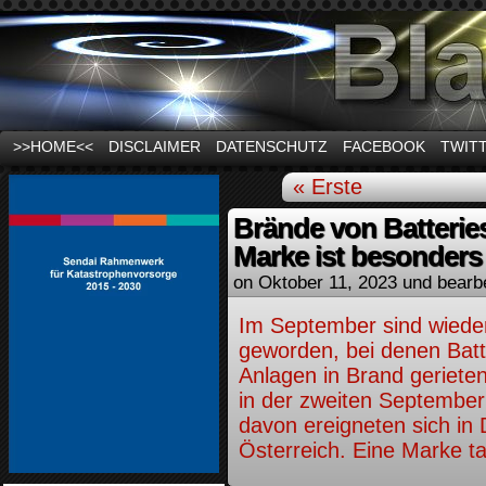
News und Infos zum Thema Stromausfall
>>HOME<<
DISCLAIMER
DATENSCHUTZ
FACEBOOK
TWIT
« Erste
Brände von Batterie
Marke ist besonders
on
Oktober 11, 2023
und bearb
Im September sind wieder
geworden, bei denen Batt
Anlagen in Brand gerieten
in der zweiten September
davon ereigneten sich in 
Österreich. Eine Marke ta