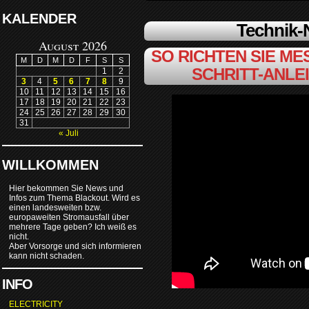
KALENDER
Technik
August 2026
SO RICHTEN SIE MES
M
D
M
D
F
S
S
SCHRITT-ANLE
1
2
3
4
5
6
7
8
9
10
11
12
13
14
15
16
17
18
19
20
21
22
23
24
25
26
27
28
29
30
31
« Juli
WILLKOMMEN
Hier bekommen Sie News und
Infos zum Thema Blackout. Wird es
einen landesweiten bzw.
europaweiten Stromausfall über
mehrere Tage geben? Ich weiß es
nicht.
Aber Vorsorge und sich informieren
kann nicht schaden.
INFO
ELECTRICITY