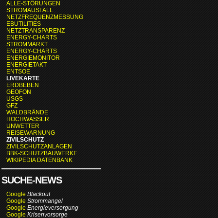
ALLE-STÖRUNGEN
STROMAUSFALL
NETZFREQUENZMESSUNG
EBUTILITIES
NETZTRANSPARENZ
ENERGY-CHARTS
STROMMARKT
ENERGY-CHARTS
ENERGIEMONITOR
ENERGIETAKT
ENTSOE
LIVEKARTE
ERDBEBEN
GEOFON
USGS
GFZ
WALDBRÄNDE
HOCHWASSER
UNWETTER
REISEWARNUNG
ZIVILSCHUTZ
ZIVILSCHUTZANLAGEN
BBK-SCHUTZBAUWERKE
WIKIPEDIA DATENBANK
SUCHE-NEWS
Google
Blackout
Google
Strommangel
Google
Energieversorgung
Google
Krisenvorsorge