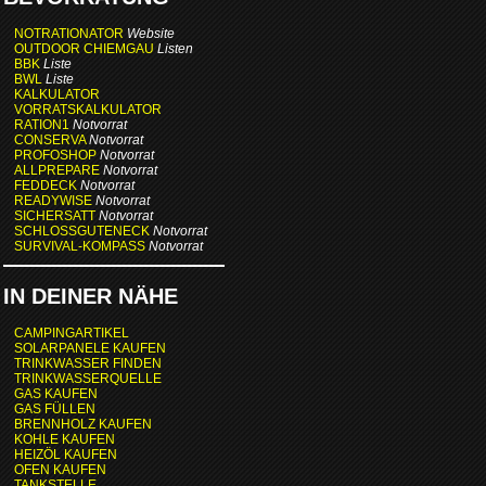
NOTRATIONATOR
Website
OUTDOOR CHIEMGAU
Listen
BBK
Liste
BWL
Liste
KALKULATOR
VORRATSKALKULATOR
RATION1
Notvorrat
CONSERVA
Notvorrat
PROFOSHOP
Notvorrat
ALLPREPARE
Notvorrat
FEDDECK
Notvorrat
READYWISE
Notvorrat
SICHERSATT
Notvorrat
SCHLOSSGUTENECK
Notvorrat
SURVIVAL-KOMPASS
Notvorrat
IN DEINER NÄHE
CAMPINGARTIKEL
SOLARPANELE KAUFEN
TRINKWASSER FINDEN
TRINKWASSERQUELLE
GAS KAUFEN
GAS FÜLLEN
BRENNHOLZ KAUFEN
KOHLE KAUFEN
HEIZÖL KAUFEN
OFEN KAUFEN
TANKSTELLE