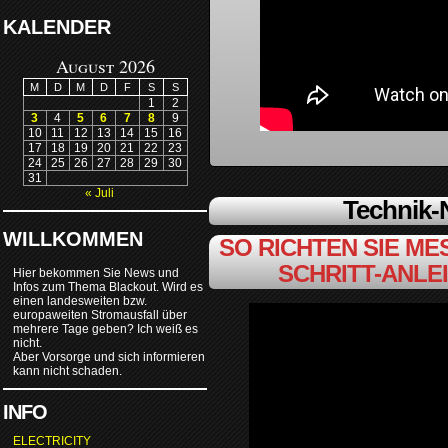
KALENDER
August 2026
M
D
M
D
F
S
S
1
2
3
4
5
6
7
8
9
10
11
12
13
14
15
16
17
18
19
20
21
22
23
24
25
26
27
28
29
30
31
« Juli
Technik
WILLKOMMEN
SO RICHTEN SIE MES
SCHRITT-ANLE
Hier bekommen Sie News und
Infos zum Thema Blackout. Wird es
einen landesweiten bzw.
europaweiten Stromausfall über
mehrere Tage geben? Ich weiß es
nicht.
Aber Vorsorge und sich informieren
kann nicht schaden.
INFO
ELECTRICITY