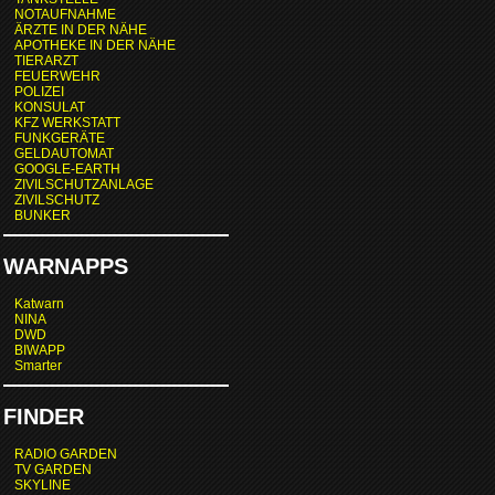
NOTAUFNAHME
ÄRZTE IN DER NÄHE
APOTHEKE IN DER NÄHE
TIERARZT
FEUERWEHR
POLIZEI
KONSULAT
KFZ WERKSTATT
FUNKGERÄTE
GELDAUTOMAT
GOOGLE-EARTH
ZIVILSCHUTZANLAGE
ZIVILSCHUTZ
BUNKER
WARNAPPS
Katwarn
NINA
DWD
BIWAPP
Smarter
FINDER
RADIO GARDEN
TV GARDEN
SKYLINE