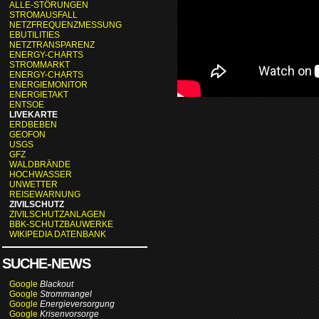
ALLE-STÖRUNGEN
STROMAUSFALL
NETZFREQUENZMESSUNG
EBUTILITIES
NETZTRANSPARENZ
ENERGY-CHARTS
STROMMARKT
ENERGY-CHARTS
ENERGIEMONITOR
ENERGIETAKT
ENTSOE
LIVEKARTE
ERDBEBEN
GEOFON
USGS
GFZ
WALDBRÄNDE
HOCHWASSER
UNWETTER
REISEWARNUNG
ZIVILSCHUTZ
ZIVILSCHUTZANLAGEN
BBK-SCHUTZBAUWERKE
WIKIPEDIA DATENBANK
SUCHE-NEWS
Google
Blackout
Google
Strommangel
Google
Energieversorgung
Google
Krisenvorsorge