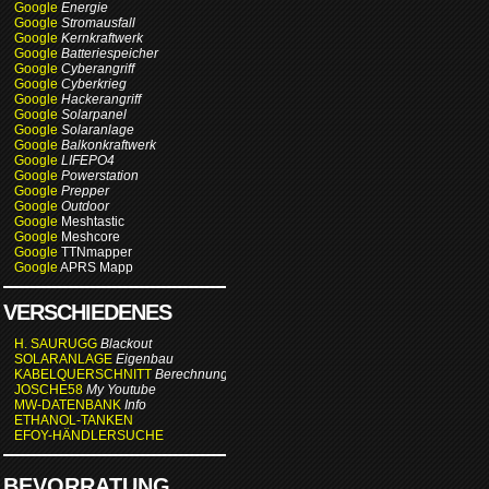
Google
Energie
Google
Stromausfall
Google
Kernkraftwerk
Google
Batteriespeicher
Google
Cyberangriff
Google
Cyberkrieg
Google
Hackerangriff
Google
Solarpanel
Google
Solaranlage
Google
Balkonkraftwerk
Google
LIFEPO4
Google
Powerstation
Google
Prepper
Google
Outdoor
Google
Meshtastic
Google
Meshcore
Google
TTNmapper
Google
APRS Mapp
VERSCHIEDENES
H. SAURUGG
Blackout
SOLARANLAGE
Eigenbau
KABELQUERSCHNITT
Berechnung
JOSCHE58
My Youtube
MW-DATENBANK
Info
ETHANOL-TANKEN
EFOY-HÄNDLERSUCHE
BEVORRATUNG