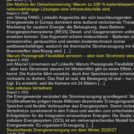
Der Mythos der Dekarbonisierung: Warum zu 100 % batteriebasier
netzunabhängige Lösungen eine Infrastrukturfalle sind
August 4, 2026
von Sheng FANG, LinkedIn Angesichts der sich beschleunigenden
Energiewende in Europa dominiert eine äußerst verlockende Thes
Marketing für saubere Energie: die Behauptung, dass Batterie-
Energiespeichersysteme (BESS) Diesel- und Gasgeneratoren volls
ersetzen können. Das Argument scheint einleuchtend – Batterien s
emissionsfrei, geräuschlos und werden kostentechnisch immer
wettbewerbsfähiger, wodurch die thermische Stromerzeugung mit f
Brennstoffen überflüssig wird. […]
Warum Preissignale Flexibilität anreizen – aber kein Stromnetz ste
August 4, 2026
von Marcel Linnemann auf LinkedIn Warum Preissignale Flexibilität
– aber kein Stromnetz steuern Im Westernfilm gibt es einen Effekt,
kennt: Die Kutsche fährt vorwärts, doch ihre Speichenräder scheine
rückwärts zu drehen. Das Rad ist real, die Bewegung ist real – nur 
lügt. Es entsteht, weil die Kamera mit 24 Bildern […]
Das zellulare Verteilnetz
August 3, 2026
Die Energiewende verändert die Stromversorgung grundlegend: Sta
Großkraftwerke prägen heute Millionen dezentraler Erzeugungsanl
Speicher und flexible Verbraucher das Energiesystem. Damit rücke
Verteilnetze zunehmend in den Fokus und werden zum entscheid
Erfolgsfaktor für die Integration erneuerbarer Energien. Die Studie 
zellulare Energiesystem (ZES) ist ein vielversprechendes Modell für
Energiewende: Es organisiert Erzeugung, […]
Deutschlands Energieversorgung vor dem Winter 2026/27