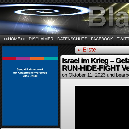
News und Infos zum Thema Stromausfall
>>HOME<<
DISCLAIMER
DATENSCHUTZ
FACEBOOK
TWIT
« Erste
Israel im Krieg – Gef
RUN-HIDE-FIGHT Ver
on
Oktober 11, 2023
und bearb