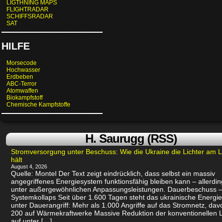
LIGTHNING MAPS
FLIGHTRADAR
SCHIFFSRADAR
SAT
HILFE
Morsecode
Hochwasser
Erdbeben
ABC-Terror
Atomwaffen
Biokampfstoff
Chemische Kampfstoffe
H. Saurugg (RSS)
Stromversorgung unter Beschuss: Wie die Ukraine die Lichter am 
hält
August 4, 2026
Quelle: Montel Der Text zeigt eindrücklich, dass selbst ein massiv
angegriffenes Energiesystem funktionsfähig bleiben kann – allerdin
unter außergewöhnlichen Anpassungsleistungen. Dauerbeschuss –
Systemkollaps Seit über 1.600 Tagen steht das ukrainische Energi
unter Dauerangriff: Mehr als 1.000 Angriffe auf das Stromnetz, dav
200 auf Wärmekraftwerke Massive Reduktion der konventionellen 
auf unter […]