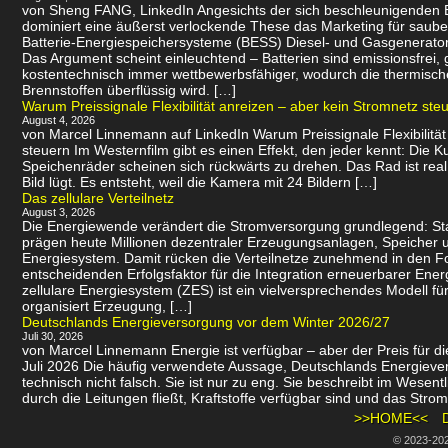
von Sheng FANG, LinkedIn Angesichts der sich beschleunigenden
dominiert eine äußerst verlockende These das Marketing für saube
Batterie-Energiespeichersysteme (BESS) Diesel- und Gasgenerator
Das Argument scheint einleuchtend – Batterien sind emissionsfrei
kostentechnisch immer wettbewerbsfähiger, wodurch die thermisch
Brennstoffen überflüssig wird. […]
Warum Preissignale Flexibilität anreizen – aber kein Stromnetz ste
August 4, 2026
von Marcel Linnemann auf LinkedIn Warum Preissignale Flexibilität
steuern Im Westernfilm gibt es einen Effekt, den jeder kennt: Die K
Speichenräder scheinen sich rückwärts zu drehen. Das Rad ist real
Bild lügt. Es entsteht, weil die Kamera mit 24 Bildern […]
Das zellulare Verteilnetz
August 3, 2026
Die Energiewende verändert die Stromversorgung grundlegend: St
prägen heute Millionen dezentraler Erzeugungsanlagen, Speicher u
Energiesystem. Damit rücken die Verteilnetze zunehmend in den 
entscheidenden Erfolgsfaktor für die Integration erneuerbarer Energ
zellulare Energiesystem (ZES) ist ein vielversprechendes Modell f
organisiert Erzeugung, […]
Deutschlands Energieversorgung vor dem Winter 2026/27
Juli 30, 2026
von Marcel Linnemann Energie ist verfügbar – aber der Preis für die
Juli 2026 Die häufig verwendete Aussage, Deutschlands Energievers
technisch nicht falsch. Sie ist nur zu eng. Sie beschreibt im Wesen
durch die Leitungen fließt, Kraftstoffe verfügbar sind und das Strom
>>HOME<<
© 2023-20