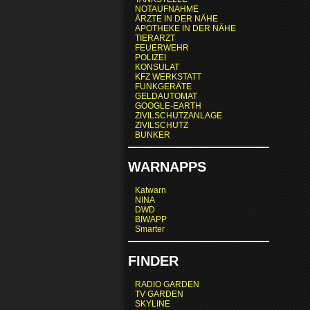
NOTAUFNAHME
ÄRZTE IN DER NÄHE
APOTHEKE IN DER NÄHE
TIERARZT
FEUERWEHR
POLIZEI
KONSULAT
KFZ WERKSTATT
FUNKGERÄTE
GELDAUTOMAT
GOOGLE-EARTH
ZIVILSCHUTZANLAGE
ZIVILSCHUTZ
BUNKER
WARNAPPS
Katwarn
NINA
DWD
BIWAPP
Smarter
FINDER
RADIO GARDEN
TV GARDEN
SKYLINE