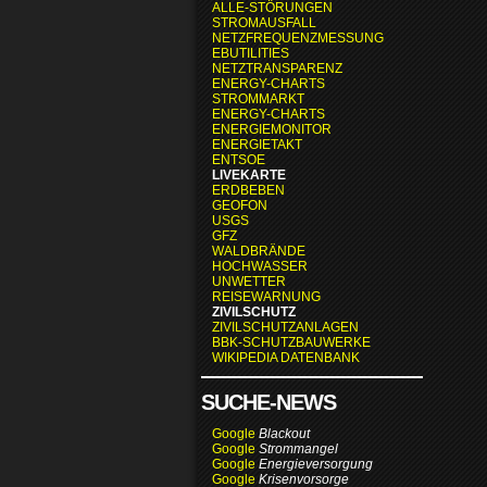
ALLE-STÖRUNGEN
STROMAUSFALL
NETZFREQUENZMESSUNG
EBUTILITIES
NETZTRANSPARENZ
ENERGY-CHARTS
STROMMARKT
ENERGY-CHARTS
ENERGIEMONITOR
ENERGIETAKT
ENTSOE
LIVEKARTE
ERDBEBEN
GEOFON
USGS
GFZ
WALDBRÄNDE
HOCHWASSER
UNWETTER
REISEWARNUNG
ZIVILSCHUTZ
ZIVILSCHUTZANLAGEN
BBK-SCHUTZBAUWERKE
WIKIPEDIA DATENBANK
SUCHE-NEWS
Google
Blackout
Google
Strommangel
Google
Energieversorgung
Google
Krisenvorsorge