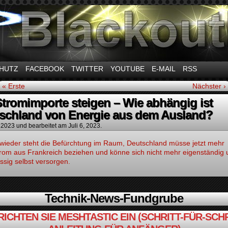
m Thema Stromausfall
HUTZ
FACEBOOK
TWITTER
YOUTUBE
E-MAIL
RSS
« Erste
Nächster ›
Stromimporte steigen – Wie abhängig ist
schland von Energie aus dem Ausland?
, 2023
und bearbeitet am Juli 6, 2023.
wieder steht die Befürchtung im Raum, Deutschland müsse jetzt mehr
rom aus Frankreich beziehen und könne sich nicht mehr eigenständig 
ssig selbst versorgen.
Technik-News-Fundgrube
RICHTEN SIE MESHTASTIC EIN (SCHRITT-FÜR-SCHR