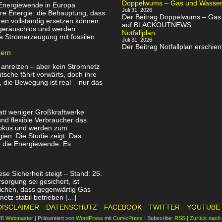
Doppelwums – Gas und Wassersp
 Energiewende in Europa
Juli 31, 2026
re Energie: die Behauptung, dass
Der Beitrag Doppelwums – Gas u
en vollständig ersetzen können.
auf BLACKOUTNEWS.
, geräuschlos und werden
Notfallplan
e Stromerzeugung mit fossilen
Juli 31, 2026
Der Beitrag Notfallplan ersch
uern
 anreizen – aber kein Stromnetz
utsche fährt vorwärts, doch ihre
, die Bewegung ist real – nur das
att weniger Großkraftwerke
nd flexible Verbraucher das
Fokus und werden zum
ien. Die Studie zeigt: Das
ür die Energiewende: Es
se Sicherheit steigt – Stand: 25.
orgung sei gesichert, ist
tlichen, dass gegenwärtig Gas
netz stabil betrieben […]
DISCLAIMER
DATENSCHUTZ
FACEBOOK
TWITTER
YOUTUBE
26
Webmaster
|
Präsentiert von
WordPress
mit
ComicPress
|
Subscribe:
RSS
|
Zurück nach