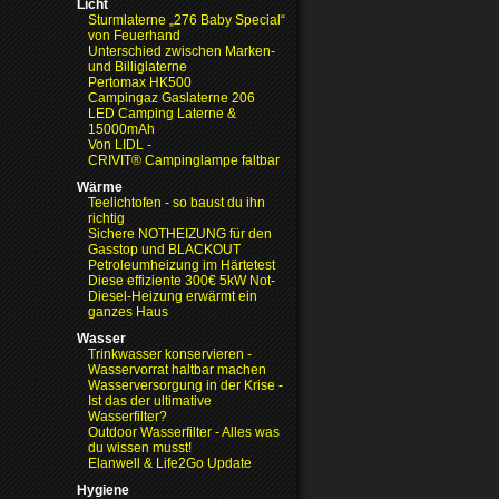
Licht
Sturmlaterne „276 Baby Special“
von Feuerhand
Unterschied zwischen Marken-
und Billiglaterne
Pertomax HK500
Campingaz Gaslaterne 206
LED Camping Laterne &
15000mAh
Von LIDL -
CRIVIT® Campinglampe faltbar
Wärme
Teelichtofen - so baust du ihn
richtig
Sichere NOTHEIZUNG für den
Gasstop und BLACKOUT
Petroleumheizung im Härtetest
Diese effiziente 300€ 5kW Not-
Diesel-Heizung erwärmt ein
ganzes Haus
Wasser
Trinkwasser konservieren -
Wasservorrat haltbar machen
Wasserversorgung in der Krise
-
Ist das der ultimative
Wasserfilter?
Outdoor Wasserfilter - Alles was
du wissen musst!
Elanwell & Life2Go Update
Hygiene