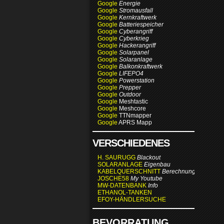
Google
Energie
Google
Stromausfall
Google
Kernkraftwerk
Google
Batteriespeicher
Google
Cyberangriff
Google
Cyberkrieg
Google
Hackerangriff
Google
Solarpanel
Google
Solaranlage
Google
Balkonkraftwerk
Google
LIFEPO4
Google
Powerstation
Google
Prepper
Google
Outdoor
Google
Meshtastic
Google
Meshcore
Google
TTNmapper
Google
APRS Mapp
VERSCHIEDENES
H. SAURUGG
Blackout
SOLARANLAGE
Eigenbau
KABELQUERSCHNITT
Berechnung
JOSCHE58
My Youtube
MW-DATENBANK
Info
ETHANOL-TANKEN
EFOY-HÄNDLERSUCHE
BEVORRATUNG