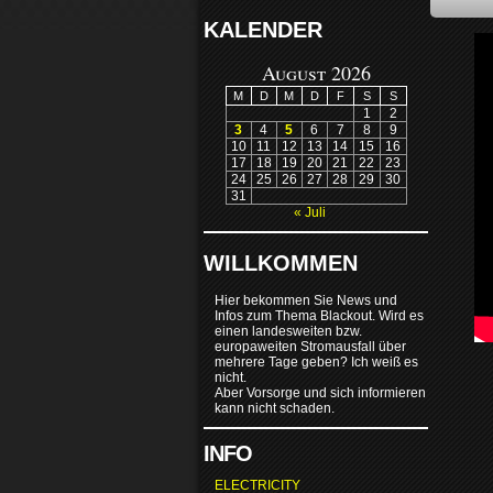
KALENDER
August 2026
M
D
M
D
F
S
S
1
2
3
4
5
6
7
8
9
10
11
12
13
14
15
16
17
18
19
20
21
22
23
24
25
26
27
28
29
30
31
« Juli
WILLKOMMEN
Hier bekommen Sie News und
Infos zum Thema Blackout. Wird es
einen landesweiten bzw.
europaweiten Stromausfall über
mehrere Tage geben? Ich weiß es
nicht.
Aber Vorsorge und sich informieren
kann nicht schaden.
INFO
ELECTRICITY