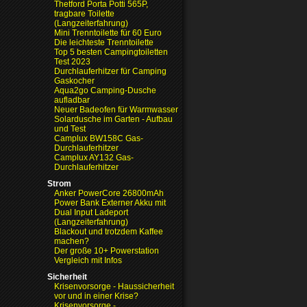
Thetford Porta Potti 565P,
tragbare Toilette
(Langzeiterfahrung)
Mini Trenntoilette für 60 Euro
Die leichteste Trenntoilette
Top 5 besten Campingtoiletten
Test 2023
Durchlauferhitzer für Camping
Gaskocher
Aqua2go Camping-Dusche
aufladbar
Neuer Badeofen für Warmwasser
Solardusche im Garten - Aufbau
und Test
Camplux BW158C Gas-
Durchlauferhitzer
Camplux AY132 Gas-
Durchlauferhitzer
Strom
Anker PowerCore 26800mAh
Power Bank Externer Akku mit
Dual Input Ladeport
(Langzeiterfahrung)
Blackout und trotzdem Kaffee
machen?
Der große 10+ Powerstation
Vergleich mit Infos
Sicherheit
Krisenvorsorge - Haussicherheit
vor und in einer Krise?
Krisenvorsorge -